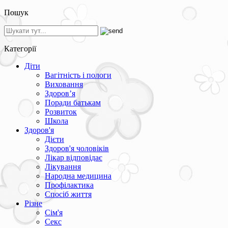
Пошук
Категорії
Діти
Вагітність і пологи
Виховання
Здоров’я
Поради батькам
Розвиток
Школа
Здоров'я
Дієти
Здоров'я чоловіків
Лікар відповідає
Лікування
Народна медицина
Профілактика
Спосіб життя
Різне
Сім'я
Секс