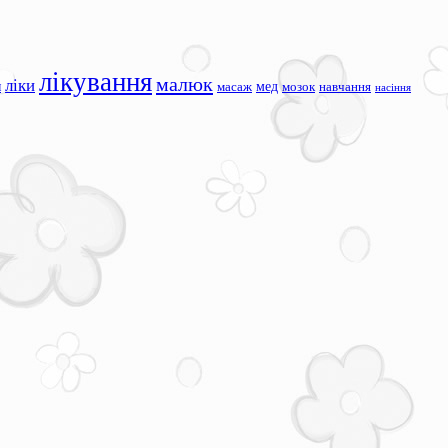
лікування
малюк
ліки
я
мед
масаж
мозок
навчання
насіння