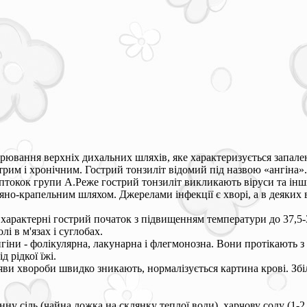
орювання верхніх дихальних шляхів, яке характеризується запале
стрим і хронічним. Гострий тонзиліт відомий під назвою «ангіна
токок групи А.Реже гострий тонзиліт викликають віруси та інші с
яно-крапельним шляхом. Джерелами інфекції є хворі, а в деяких 
арактерні гострий початок з підвищенням температури до 37,5-39
олі в м'язах і суглобах.
іни - фолікулярна, лакунарна і флегмонозна. Вони протікають з 
 рідкої їжі.
яви хвороби швидко зникають, нормалізується картина крові. Збіл
ну сіль (чайна ложка на склянку теплої води), харчову соду (1-2