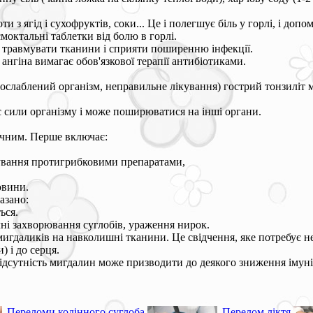
и з ягід і сухофруктів, соки... Це і полегшує біль у горлі, і доп
«смоктальні таблетки від болю в горлі.
травмувати тканини і сприяти поширенню інфекції.
нгіна вимагає обов'язкової терапії антибіотиками.
, ослаблений організм, неправильне лікування) гострий тонзиліт
є сили організму і може поширюватися на інші органи.
ічним. Перше включає:
ікування протигрибковими препаратами,
овини.
азано:
ься.
ні захворювання суглобів, ураження нирок.
игдаликів на навколишні тканини. Це свідчення, яке потребує не
) і до серця.
відсутність мигдалин може призводити до деякого зниження імуні
Переломи колінного суглоба
Перелом ліктя