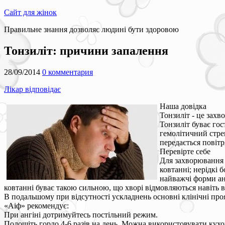
Сайт для жінок
Правильне знання дозволяє людині бути здоровою
Тонзиліт: причини запалення
28/09/2014
0 комментария
Лікар відповідає
Наша довідка
Тонзиліт - це захв
Тонзиліт буває го
гемолітичний стреп
передається повітр
Перевірте себе
Для захворювання х
ковтанні; нерідкі б
найважчі форми анг
ковтанні буває такою сильною, що хворі відмовляються навіть від
В подальшому при відсутності ускладнень основні клінічні про
«Аіф» рекомендує:
При ангіні дотримуйтесь постільний режим.
Полощіть горло 4-6 разів на день. Можна використовувати кухон