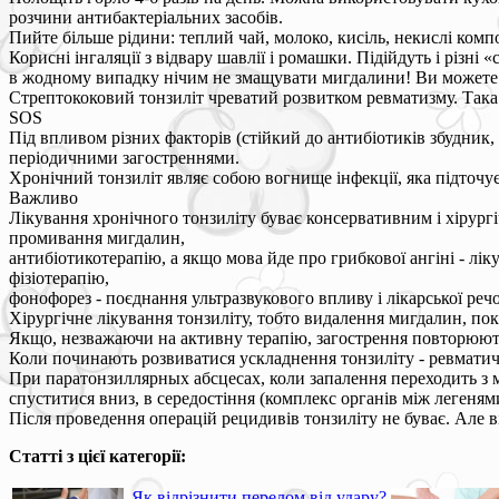
розчини антибактеріальних засобів.
Пийте більше рідини: теплий чай, молоко, кисіль, некислі компот
Корисні інгаляції з відвару шавлії і ромашки. Підійдуть і різні 
в жодному випадку нічим не змащувати мигдалини! Ви можете 
Стрептококовий тонзиліт чреватий розвитком ревматизму. Така а
SOS
Під впливом різних факторів (стійкий до антибіотиків збудник
періодичними загостреннями.
Хронічний тонзиліт являє собою вогнище інфекції, яка підточу
Важливо
Лікування хронічного тонзиліту буває консервативним і хірург
промивання мигдалин,
антибіотикотерапію, а якщо мова йде про грибкової ангіні - л
фізіотерапію,
фонофорез - поєднання ультразвукового впливу і лікарської реч
Хірургічне лікування тонзиліту, тобто видалення мигдалин, пок
Якщо, незважаючи на активну терапію, загострення повторюют
Коли починають розвиватися ускладнення тонзиліту - ревматич
При паратонзиллярных абсцесах, коли запалення переходить з м
спуститися вниз, в середостіння (комплекс органів між легенями
Після проведення операцій рецидивів тонзиліту не буває. Але 
Статті з цієї категорії:
Як відрізнити перелом від удару?