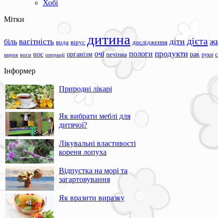
Хобі
Мітки
дитина
дієта
вагітність
діти
ж
біль
вода
вірус
дослідження
продукти
очі
пологи
нос
організм
рак
печінка
руки
ноги
операції
нирок
Інформер
Природні лікарі
Як вибрати меблі для
дитячої?
Лікувальні властивості
кореня лопуха
Відпустка на морі та
загартовування
Як вразити виразку