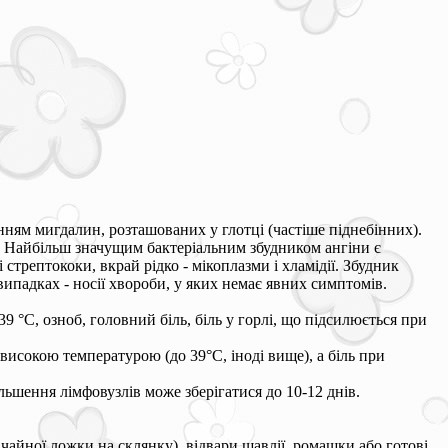
нням мигдалин, розташованих у глотці (частіше піднебінних).
». Найбільш значущим бактеріальним збудником ангіни є
трептококи, вкрай рідко - мікоплазми і хламідії. Збудник
випадках - носії хвороби, у яких немає явних симптомів.
 °С, озноб, головний біль, біль у горлі, що підсилюється при
високою температурою (до 39°С, іноді вище), а біль при
ьшення лімфовузлів може зберігатися до 10-12 днів.
 чайної ложки на склянку), відвари шавлії, ромашки або готові