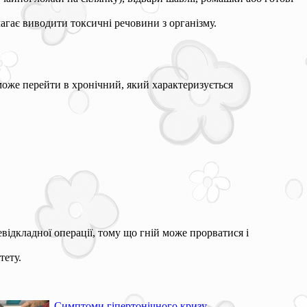
омагає виводити токсичні речовини з організму.
 може перейти в хронічний, який характеризується
відкладної операції, тому що гній може прорватися і
тету.
Симптоми гіпертонічного кризу