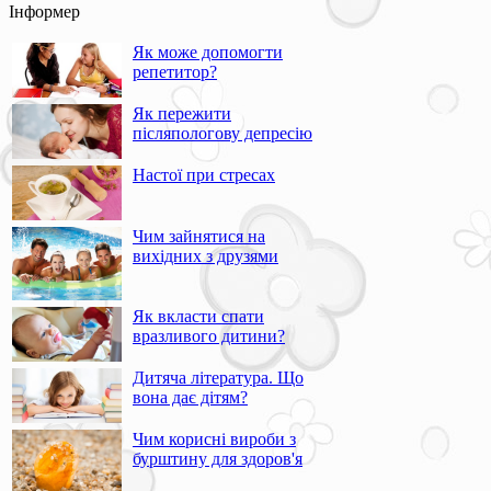
Інформер
Як може допомогти
репетитор?
Як пережити
післяпологову депресію
Настої при стресах
Чим зайнятися на
вихідних з друзями
Як вкласти спати
вразливого дитини?
Дитяча література. Що
вона дає дітям?
Чим корисні вироби з
бурштину для здоров'я