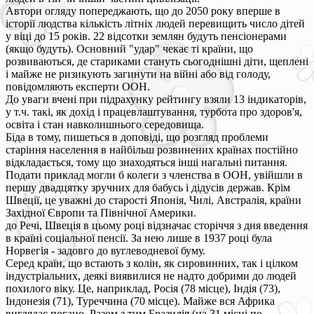
Автори огляду попереджають, що до 2050 року вперше в
історії людства кількість літніх людей перевищить число дітей
у віці до 15 років. 22 відсотки землян будуть пенсіонерами
(якщо будуть). Основний "удар" чекає ті країни, що
розвиваються, де стариками стануть сьогоднішні діти, щеплені
і майже не ризикують загинути на війні або від голоду,
повідомляють експерти ООН.
До уваги вчені при підрахунку рейтингу взяли 13 індикаторів,
у т.ч. такі, як дохід і працевлаштування, турбота про здоров'я,
освіта і стан навколишнього середовища.
Біда в тому, пишеться в доповіді, що розгляд проблеми
старіння населення в найбільш розвинених країнах постійно
відкладається, тому що знаходяться інші нагальні питання.
Подати приклад могли б колеги з членства в ООН, увійшли в
першу двадцятку зручних для бабусь і дідусів держав. Крім
Швеції, це уважні до старості Японія, Чилі, Австралія, країни
Західної Європи та Північної Америки.
до Речі, Швеція в цьому році відзначає сторіччя з дня введення
в країні соціальної пенсії. За нею лише в 1937 році була
Норвегія - задовго до вуглеводневої буму.
Серед країн, що встають з колін, як сировинних, так і цілком
індустріальних, деякі виявилися не надто добрими до людей
похилого віку. Це, наприклад, Росія (78 місце), Індія (73),
Індонезія (71), Туреччина (70 місце). Майже вся Африка
виглядає погано. Разом з тим Бразилія (на 31 місці по