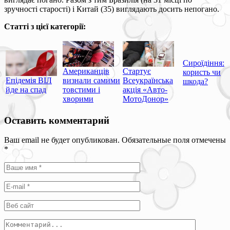
зручності старості) і Китай (35) виглядають досить непогано.
Статті з цієї категорії:
Сироїдіння:
Американців
Стартує
користь чи
Епідемія ВІЛ
визнали самими
Всеукраїнська
шкода?
йде на спад
товстими і
акція «Авто-
хворими
МотоДонор»
Оставить комментарий
Ваш email не будет опубликован. Обязательные поля отмечены
*