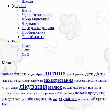
Школа
Здоров'я
Дієти
Здоров'я чоловіків
Лікар відповідає
Лікування
Народна медицина
Профілактика
Спосіб життя
Різне
Сім'я
Секс
Хобі
Мітки
дитина
дієта
вагітність
діти
біль
вода
вірус
дослідження
захворювання
життя
жінки
запалення
здоров'я
кальцію
клітини
залози
лікування
малюк
ліки
листя
мед
масаж
мозок
навчання
продукти
очі
пологи
нос
організм
печінка
ноги
операції
насіння
нирок
харчування
чай
суглоби
сік
рак
сон
руки
схуднення
іграшки
хропіння
їжа