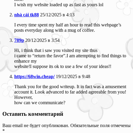
I wish my website loaded up as fast as yours lol
nhà cái tk88
25/12/2025 в 4:13
I every time spent my half an hour to read this webpage’s
posts everyday along with a mug of coffee.
789p
20/12/2025 в 3:54
Hi, i think that i saw you visited my site thus
i came to “return the favor”.I am attempting to find things to
enhance my
website!I suppose its ok to use a few of your ideas!!
https://68win.cheap/
19/12/2025 в 9:48
Thank you for the good writeup. It in fact was a amusement
account it. Look advanced to far added agreeable from you!
However,
how can we communicate?
Оставить комментарий
Ваш email не будет опубликован. Обязательные поля отмечены
*