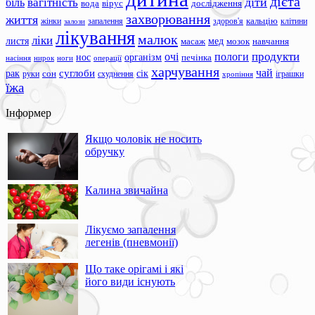
дієта
вагітність
діти
біль
вода
вірус
дослідження
захворювання
життя
жінки
запалення
здоров'я
кальцію
клітини
залози
лікування
малюк
ліки
листя
мед
масаж
мозок
навчання
продукти
очі
пологи
нос
організм
печінка
ноги
операції
насіння
нирок
харчування
чай
суглоби
сік
рак
сон
руки
схуднення
іграшки
хропіння
їжа
Інформер
Якщо чоловік не носить
обручку
Калина звичайна
Лікуємо запалення
легенів (пневмонії)
Що таке орігамі і які
його види існують