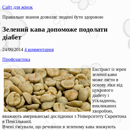
Сайт для жінок
Правильне знання дозволяє людині бути здоровою
Зелений кава допоможе подолати
діабет
24/09/2014
4 комментария
Профілактика
Екстракт із зерен
зеленої кави
може лягти в
основу ліки від
цукрового
діабету і
ускладнень,
викликаних
хворобою,
вважають американські дослідники з Університету Скрентона
в Пенсільванії.
Вчені з'ясували, що речовини в зеленому кава знижують