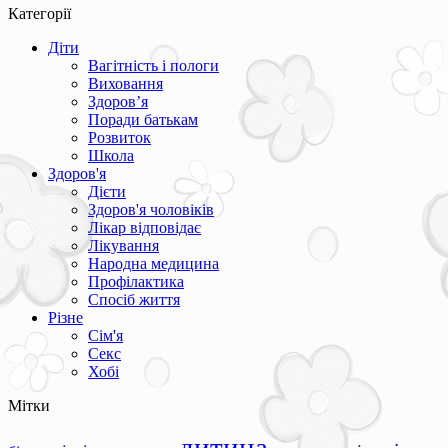
Категорії
Діти
Вагітність і пологи
Виховання
Здоров’я
Поради батькам
Розвиток
Школа
Здоров'я
Дієти
Здоров'я чоловіків
Лікар відповідає
Лікування
Народна медицина
Профілактика
Спосіб життя
Різне
Сім'я
Секс
Хобі
Мітки
дитина