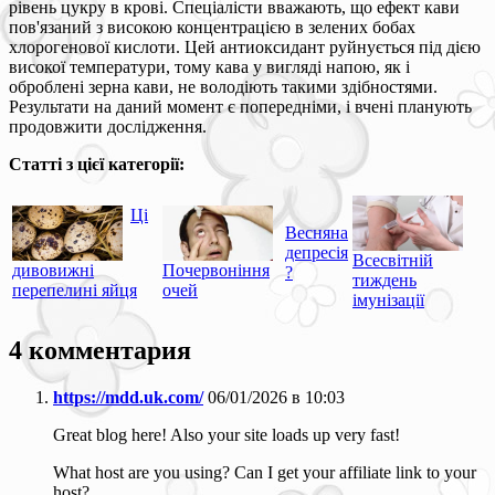
рівень цукру в крові. Спеціалісти вважають, що ефект кави
пов'язаний з високою концентрацією в зелених бобах
хлорогенової кислоти. Цей антиоксидант руйнується під дією
високої температури, тому кава у вигляді напою, як і
оброблені зерна кави, не володіють такими здібностями.
Результати на даний момент є попередніми, і вчені планують
продовжити дослідження.
Статті з цієї категорії:
Ці
Весняна
депресія
Всесвітній
дивовижні
Почервоніння
?
тиждень
перепелині яйця
очей
імунізації
4 комментария
https://mdd.uk.com/
06/01/2026 в 10:03
Great blog here! Also your site loads up very fast!
What host are you using? Can I get your affiliate link to your
host?