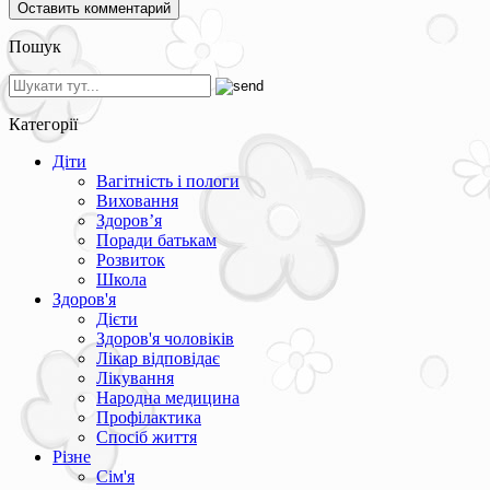
Пошук
Категорії
Діти
Вагітність і пологи
Виховання
Здоров’я
Поради батькам
Розвиток
Школа
Здоров'я
Дієти
Здоров'я чоловіків
Лікар відповідає
Лікування
Народна медицина
Профілактика
Спосіб життя
Різне
Сім'я