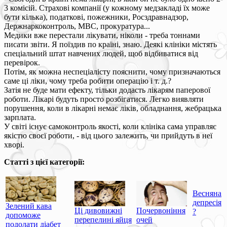
3 комісій. Страхові компанії (у кожному медзакладі їх може
бути кілька), податкові, пожежники, Росздравнадзор,
Держнаркоконтроль, МВС, прокуратура...
Медики вже перестали лікувати, ніколи - треба тоннами
писати звіти. Я поїздив по країні, знаю. Деякі клініки містять
спеціальний штат навчених людей, щоб відбиватися від
перевірок.
Потім, як можна неспеціалісту пояснити, чому призначаються
саме ці ліки, чому треба робити операцію і т. д.?
Затія не буде мати ефекту, тільки додасть лікарям паперової
роботи. Лікарі будуть просто розбігатися. Легко виявляти
порушення, коли в лікарні немає ліків, обладнання, жебрацька
зарплата.
У світі існує самоконтроль якості, коли клініка сама управляє
якістю своєї роботи, - від цього залежить, чи прийдуть в неї
хворі.
Статті з цієї категорії:
Весняна
депресія
Зелений кава
Ці дивовижні
Почервоніння
?
допоможе
перепелині яйця
очей
подолати діабет