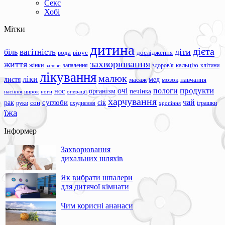
Секс
Хобі
Мітки
дитина
дієта
вагітність
діти
біль
вода
вірус
дослідження
захворювання
життя
жінки
запалення
здоров'я
кальцію
клітини
залози
лікування
малюк
ліки
листя
мед
масаж
мозок
навчання
продукти
очі
пологи
нос
організм
печінка
ноги
операції
насіння
нирок
харчування
чай
суглоби
сік
рак
сон
руки
схуднення
іграшки
хропіння
їжа
Інформер
Захворювання
дихальних шляхів
Як вибрати шпалери
для дитячої кімнати
Чим корисні ананаси