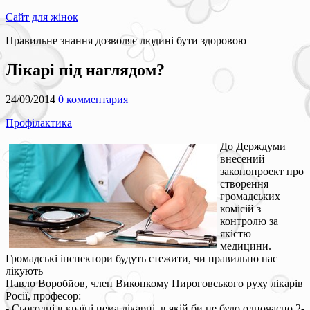
Сайт для жінок
Правильне знання дозволяє людині бути здоровою
Лікарі під наглядом?
24/09/2014
0 комментария
Профілактика
До Держдуми
внесений
законопроект про
створення
громадських
комісій з
контролю за
якістю
медицини.
Громадські інспектори будуть стежити, чи правильно нас
лікують
Павло Воробйов, член Виконкому Пироговського руху лікарів
Росії, професор:
- Сьогодні в країні нема лікарні, в якій би не було одночасно 2-