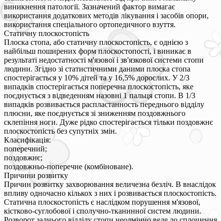
виникнення патології. Зазначений фактор вимагає
використання додаткових методів лікування і засобів опори,
використання спеціального ортопедичного взуття.
Статичну плоскостопість
Плоска стопа, або статичну плоскостопість, є однією з
найбільш поширених форм плоскостопості, і виникає в
результаті недостатності м'язової і зв'язкової системи стопи
людини. Згідно зі статистичними даними плоска стопа
спостерігається у 10% дітей та у 16,5% дорослих. У 2/3
випадків спостерігається поперечна плоскостопість, яке
поєднується з відведенням назовні 1 пальця стопи. В 1/3
випадків розвивається распластанность переднього відділу
плюсни, яке поєднується зі зниженням поздовжнього
склепіння ноги. Дуже рідко спостерігається тільки поздовжнє
плоскостопість без супутніх змін.
Класифікація:
поперечний;
поздовжнє;
поздовжньо-поперечне (комбіноване).
Причини розвитку
Причин розвитку захворювання величезна безліч. В внаслідок
впливу одночасно кількох з них і розвивається плоскостопість.
Статична плоскостопість є наслідком порушення м'язової,
кістково-суглобової і сполучно-тканинної систем людини.
Розворот заднього відділу стопи неодмінно веде до сплощення