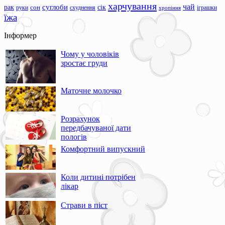
харчування
чай
суглоби
сік
рак
сон
руки
схуднення
іграшки
хропіння
їжа
Інформер
Чому у чоловіків
зростає груди
Маточне молочко
Розрахунок
передбачуваної дати
пологів
Комфортний випускний
Коли дитині потрібен
лікар
Страви в піст