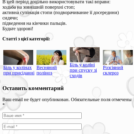
В цей період доцільно використовувати такі вправи:
ходьба на зовнішній поверхні стоп;
активна супінація стопи (подворачивание її досередини)
сидячи;
підведення на кінчики пальців.
Будьте здорові!
Статті з цієї категорії:
Біль у коліні
Біль у колінах
Весняний
Розсіяний
при спуску зі
при присіданні
поліноз
склероз
сходів
Оставить комментарий
Ваш email не будет опубликован. Обязательные поля отмечены
*