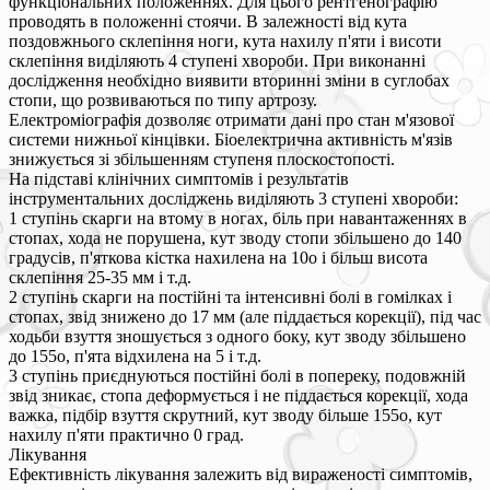
функціональних положеннях. Для цього рентгенографію
проводять в положенні стоячи. В залежності від кута
поздовжнього склепіння ноги, кута нахилу п'яти і висоти
склепіння виділяють 4 ступені хвороби. При виконанні
дослідження необхідно виявити вторинні зміни в суглобах
стопи, що розвиваються по типу артрозу.
Електроміографія дозволяє отримати дані про стан м'язової
системи нижньої кінцівки. Біоелектрична активність м'язів
знижується зі збільшенням ступеня плоскостопості.
На підставі клінічних симптомів і результатів
інструментальних досліджень виділяють 3 ступені хвороби:
1 ступінь скарги на втому в ногах, біль при навантаженнях в
стопах, хода не порушена, кут зводу стопи збільшено до 140
градусів, п'яткова кістка нахилена на 10о і більш висота
склепіння 25-35 мм і т.д.
2 ступінь скарги на постійні та інтенсивні болі в гомілках і
стопах, звід знижено до 17 мм (але піддається корекції), під час
ходьби взуття зношується з одного боку, кут зводу збільшено
до 155о, п'ята відхилена на 5 і т.д.
3 ступінь приєднуються постійні болі в попереку, подовжній
звід зникає, стопа деформується і не піддається корекції, хода
важка, підбір взуття скрутний, кут зводу більше 155о, кут
нахилу п'яти практично 0 град.
Лікування
Ефективність лікування залежить від вираженості симптомів,