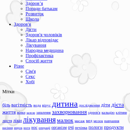
Здоров’я
Поради батькам
Розвиток
Школа
Здоров'я
Дієти
Здоров'я чоловіків
Лікар відповідає
Лікування
Народна медицина
Профілактика
Спосіб життя
Різне
Сім'я
Секс
Хобі
Мітки
дитина
дієта
вагітність
діти
біль
вода
вірус
дослідження
захворювання
життя
жінки
запалення
здоров'я
кальцію
клітини
залози
лікування
малюк
ліки
листя
мед
масаж
мозок
навчання
продукти
очі
пологи
нос
організм
печінка
ноги
операції
насіння
нирок