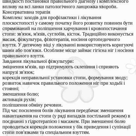
швидкості постановки правильного діагнозу і комплексного
впливу на всі ланки патологічного ланцюжка хвороби.
Консервативна терапія
Комплекс заходів для профілактики і лікування
плоскостопості у самому початку його розвитку повинен бути
спрямований на поліпшення харчування і кровопостачання
стопи: зв'язок, м'язів, суглобів, кісток. Традиційно виконується
масаж, фізкультура, фізіотерапія, носіння ортопедичного
взуття. У дитячому віці у лікуванні використовують коригуючі
шини або пов'язки. Особливе місце займає гігієна ніг і носіння
правильного взуття.
Завдання лікувальної фізкультури:
зміцнення м'язів, що підтримують склепіння і сприяють
напрузі зв'язок;
корекція неправильної установки стопи, формування зводу;
розвиток навичок правильного положення ніг при ходьбі і
стоянні;
зменшення болю;
активація рухів;
поліпшення обміну речовин.
Під час посилення болів лікування передбачає зменшення
навантаження на стопи (у ряді випадків постільний режим) в
поєднанні з гідротерапією і масажем. При зменшенні болю
проводиться корекція положення у бік приведення і супінації
стопи пов'язками та спеціальним взуттям.