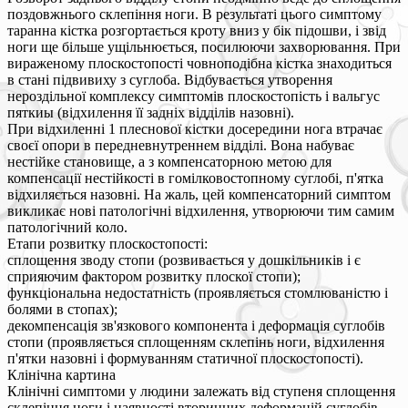
поздовжнього склепіння ноги. В результаті цього симптому
таранна кістка розгортається кроту вниз у бік підошви, і звід
ноги ще більше ущільнюється, посилюючи захворювання. При
вираженому плоскостопості човноподібна кістка знаходиться
в стані підвивиху з суглоба. Відбувається утворення
нероздільної комплексу симптомів плоскостопість і вальгус
пяткиы (відхилення її задніх відділів назовні).
При відхиленні 1 плеснової кістки досередини нога втрачає
своєї опори в передневнутреннем відділі. Вона набуває
нестійке становище, а з компенсаторною метою для
компенсації нестійкості в гомілковостопному суглобі, п'ятка
відхиляється назовні. На жаль, цей компенсаторний симптом
викликає нові патологічні відхилення, утворюючи тим самим
патологічний коло.
Етапи розвитку плоскостопості:
сплощення зводу стопи (розвивається у дошкільників і є
сприяючим фактором розвитку плоскої стопи);
функціональна недостатність (проявляється стомлюваністю і
болями в стопах);
декомпенсація зв'язкового компонента і деформація суглобів
стопи (проявляється сплощенням склепінь ноги, відхилення
п'ятки назовні і формуванням статичної плоскостопості).
Клінічна картина
Клінічні симптоми у людини залежать від ступеня сплощення
склепіння ноги і наявності вторинних деформацій суглобів.