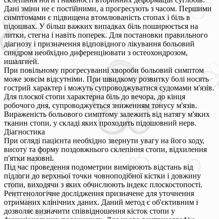
Дані зміни не є постійними, а прогресують з часом. Першими
симптомами є підвищена втомлюваність стопах і біль в
підошвах. У більш важких випадках біль поширюється на
литки, стегна і навіть поперек. Для постановки правильного
діагнозу і призначення відповідного лікування больовий
синдром необхідно диференціювати з остеохондрозом,
ишалгией.
При повільному прогресуванні хвороби больовий симптом
може зовсім відсутніми. При швидкому розвитку болі носять
гострий характер і можуть супроводжуватися судомами м'язів.
Для плоскої стопи характерна біль до вечора, до кінця
робочого дня, супроводжується зниженням тонусу м'язів.
Вираженість больового симптому залежить від натягу м'яких
тканин стопи, у складі яких проходить підошовний нерв.
Діагностика
При огляді пацієнта необхідно звернути увагу на його ходу,
висоту та форму поздовжнього склепіння стопи, відхилення
п'ятки назовні.
Під час проведення подометрии вимірюють відстань від
підлоги до верхньої точки човноподібної кістки і довжину
стопи, виходячи з яких обчислюють індекс плоскостопості.
Рентгенологічне дослідження призначене для уточнення
отриманих клінічних даних. Даний метод є об'єктивним і
дозволяє визначити співвідношення кісток стопи у