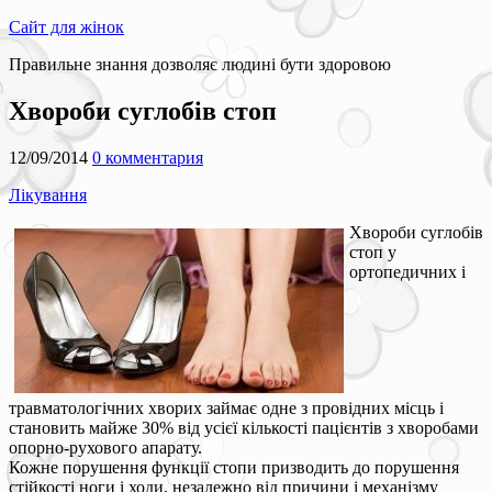
Сайт для жінок
Правильне знання дозволяє людині бути здоровою
Хвороби суглобів стоп
12/09/2014
0 комментария
Лікування
Хвороби суглобів
стоп у
ортопедичних і
травматологічних хворих займає одне з провідних місць і
становить майже 30% від усієї кількості пацієнтів з хворобами
опорно-рухового апарату.
Кожне порушення функції стопи призводить до порушення
стійкості ноги і ходи, незалежно від причини і механізму