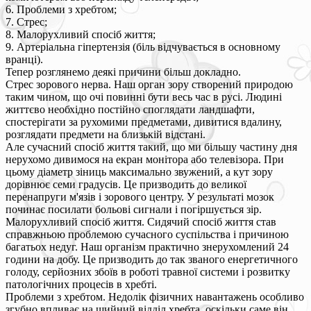
6. Проблеми з хребтом;
7. Стрес;
8. Малорухливий спосіб життя;
9. Артеріальна гіпертензія (біль відчувається в основному
вранці).
Тепер розглянемо деякі причини більш докладно.
Стрес зорового нерва. Наш орган зору створений природою
таким чином, що очі повинні бути весь час в русі. Людині
життєво необхідно постійно споглядати ландшафти,
спостерігати за рухомими предметами, дивитися вдалину,
розглядати предмети на близькій відстані.
Але сучасний спосіб життя такий, що ми більшу частину дня
нерухомо дивимося на екран монітора або телевізора. При
цьому діаметр зіниць максимально звужений, а кут зору
дорівнює семи градусів. Це призводить до великої
перенапруги м'язів і зорового центру. У результаті мозок
починає посилати больові сигнали і погіршується зір.
Малорухливий спосіб життя. Сидячий спосіб життя став
справжньою проблемою сучасного суспільства і причиною
багатьох недуг. Наш організм практично знерухомлений 24
години на добу. Це призводить до так званого енергетичного
голоду, серйозних збоїв в роботі травної системи і розвитку
патологічних процесів в хребті.
Проблеми з хребтом. Недолік фізичних навантажень особливо
згубно впливає на шийний відділ хребта, оскільки саме він