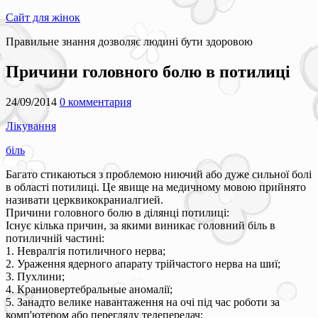
Сайт для жінок
Правильне знання дозволяє людині бути здоровою
Причини головного болю в потилиці
24/09/2014
0 комментария
Лікування
біль
Багато стикаються з проблемою ниючий або дуже сильної болі
в області потилиці. Це явище на медичному мовою прийнято
називати церквикокраниалгией.
Причини головного болю в ділянці потилиці:
Існує кілька причин, за якими виникає головний біль в
потиличній частині:
1. Невралгія потиличного нерва;
2. Ураження ядерного апарату трійчастого нерва на шиї;
3. Пухлини;
4. Краниовертебральные аномалії;
5. Занадто велике навантаження на очі під час роботи за
комп'ютером або перегляду телепередач;