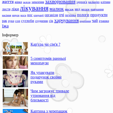
захворювання
життя
жінки
запалення
здоров'я
кальцію
клітини
залози
лікування
малюк
ліки
листя
мед
масаж
мозок
навчання
продукти
очі
пологи
нос
організм
печінка
ноги
операції
насіння
нирок
харчування
чай
суглоби
сік
рак
сон
руки
схуднення
іграшки
хропіння
їжа
Інформер
Кар'єра чи сім'я ?
5 симптомів ранньої
менопаузи
Як упакувати
подарунок своїми
руками
Чим загрожує тривале
утримання від
близькості
Картина з черепашок