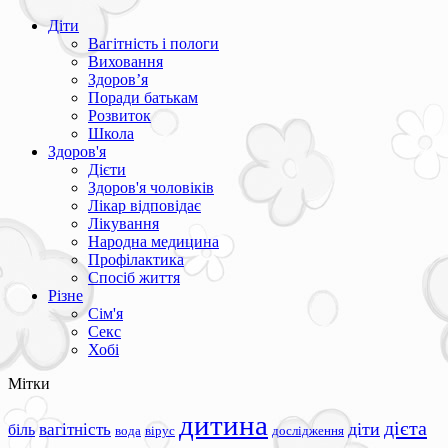
Діти
Вагітність і пологи
Виховання
Здоров’я
Поради батькам
Розвиток
Школа
Здоров'я
Дієти
Здоров'я чоловіків
Лікар відповідає
Лікування
Народна медицина
Профілактика
Спосіб життя
Різне
Сім'я
Секс
Хобі
Мітки
дитина
дієта
вагітність
діти
біль
вода
вірус
дослідження