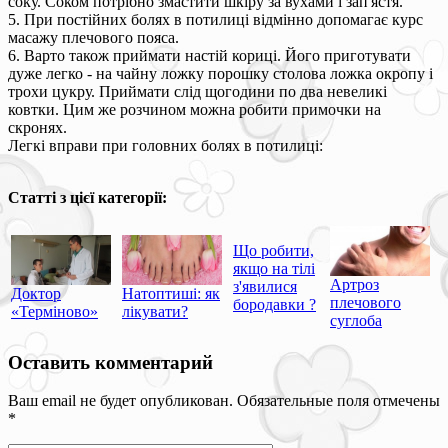
соку. Соком потрібно змастити шкіру за вухами і зап'ястя.
5. При постійних болях в потилиці відмінно допомагає курс
масажу плечового пояса.
6. Варто також приймати настій кориці. Його приготувати
дуже легко - на чайну ложку порошку столова ложка окропу і
трохи цукру. Приймати слід щогодини по два невеликі
ковтки. Цим же розчином можна робити примочки на
скронях.
Легкі вправи при головних болях в потилиці:
Статті з цієї категорії:
Що робити,
якщо на тілі
Артроз
з'явилися
Доктор
Натоптиші: як
плечового
бородавки ?
«Терміново»
лікувати?
суглоба
Оставить комментарий
Ваш email не будет опубликован. Обязательные поля отмечены
*