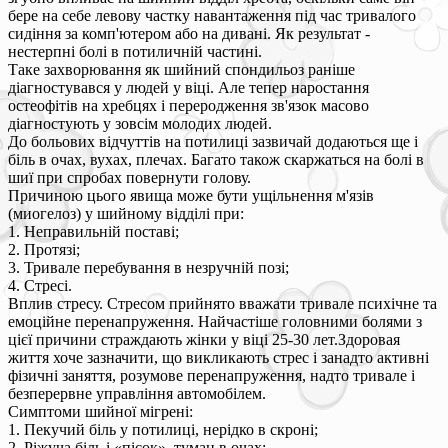
бере на себе левову частку навантаження під час тривалого
сидіння за комп'ютером або на дивані. Як результат -
нестерпні болі в потиличній частині.
Таке захворювання як шийний спондильоз раніше
діагностувався у людей у віці. Але тепер наростання
остеофітів на хребцях і переродження зв'язок масово
діагностують у зовсім молодих людей.
До больових відчуттів на потилиці зазвичай додаються ще і
біль в очах, вухах, плечах. Багато також скаржаться на болі в
шиї при спробах повернути голову.
Причиною цього явища може бути ущільнення м'язів
(миогелоз) у шийному відділі при:
1. Неправильній поставі;
2. Протязі;
3. Тривале перебування в незручній позі;
4. Стресі.
Вплив стресу. Стресом прийнято вважати тривале психічне та
емоційне перенапруження. Найчастіше головними болями з
цієї причини страждають жінки у віці 25-30 лет.Здоровая
життя хоче зазначити, що викликають стрес і занадто активні
фізичні заняття, розумове перенапруження, надто тривале і
безперервне управління автомобілем.
Симптоми шийної мігрені:
1. Пекучий біль у потилиці, нерідко в скроні;
2. Ріжуча біль і «пісок», туман в очах;