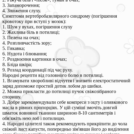
3. Запаморочення;
4. Зниження слуху.
Симптоми вертебробазилярного синдрому (погіршення
кровотоку при вступі у мозок):
1. Шум у вухах, погіршення слуху
2. Жахлива біль в потилиці;
3. Пелена на очах;
4. Розпливчастість зору;
5. Гикавка;
6. Нудота і блювання;
7. Роздвоєння картинки в очах;
8. Бліда шкіра;
9. Розлад координації під час руху.
Народні рецепти від головного болю в потилиці.
1. Вгамувати хворобливі відчуття і знизити електростатичний
заряд допоможе простий дотик лобом до шибки.
2. Можна прикласти до потилиці пучок свіжозібраного
споришу.
3. Добре зарекомендували себе компреси з оцту і оливкового
масла в рівних пропорціях. У цій суміші змочіть довгий
шматок вовняної тканини шириною 8-10 сантиметрів і
обв'яжіть нею лоб і потилицю.
4. Народні цілителі також рекомендують прикріпити до чола
свіжий лист капусти, попередньо зім'явши його до виділення