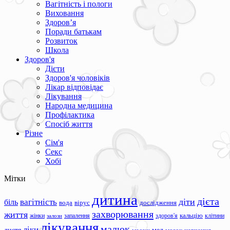
Вагітність і пологи
Виховання
Здоров’я
Поради батькам
Розвиток
Школа
Здоров'я
Дієти
Здоров'я чоловіків
Лікар відповідає
Лікування
Народна медицина
Профілактика
Спосіб життя
Різне
Сім'я
Секс
Хобі
Мітки
дитина
дієта
вагітність
діти
біль
вода
вірус
дослідження
захворювання
життя
жінки
запалення
здоров'я
кальцію
клітини
залози
лікування
малюк
ліки