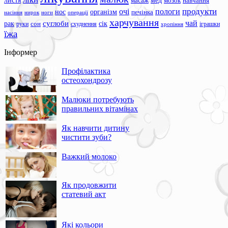
листя
мед
масаж
мозок
навчання
продукти
очі
пологи
нос
організм
печінка
ноги
операції
насіння
нирок
харчування
чай
суглоби
сік
рак
сон
руки
схуднення
іграшки
хропіння
їжа
Інформер
Профілактика
остеохондрозу
Малюки потребують
правильних вітамінах
Як навчити дитину
чистити зуби?
Важкий молоко
Як продовжити
статевий акт
Які кольори