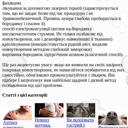
фахівцеві.
лікування за допомогою лазерної терапії (характеризується
тим, що не завдає болю під час процедури і не
травмонебезпечний. Промінь лазера глибоко пробирається в
бородавку і спалює її)
спосіб електрокоагуляції (вплив на бородавку
високочастотним струмом. Не тільки позбавляє від
новоутворення, але і дезинфікує навколишні її тканини)
кріолікування (використовується рідкий азот, видаляє
новоутворення методом глибокий заморозки)
вирізання бородавок хірургічним шляхом (класичний спосіб).
Ще раз акцентуємо увагу: якщо ви виявили на своїх шкірних
покривах новоутворення, не намагайтеся позбавитися від них
самостійно, обов'язково проконсультуйтеся з лікарем. Він
підбере і запропонує вам найбільш щадний і дієвий метод
позбавлення від цієї проблеми.
Статті з цієї категорії:
Невроз
Як розпізнати
Артроз
шлунка.
гострий і
плечового
Фурункул носа