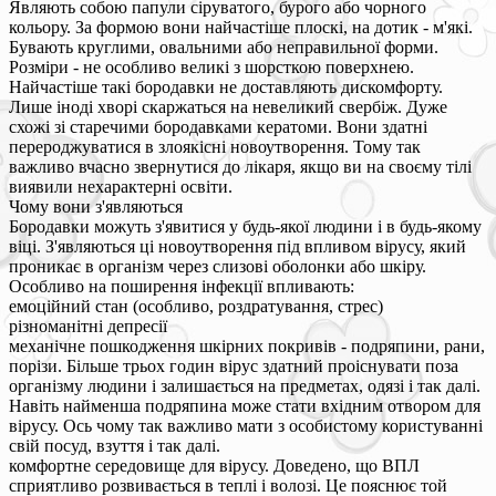
Являють собою папули сіруватого, бурого або чорного
кольору. За формою вони найчастіше плоскі, на дотик - м'які.
Бувають круглими, овальними або неправильної форми.
Розміри - не особливо великі з шорсткою поверхнею.
Найчастіше такі бородавки не доставляють дискомфорту.
Лише іноді хворі скаржаться на невеликий свербіж. Дуже
схожі зі старечими бородавками кератоми. Вони здатні
перероджуватися в злоякісні новоутворення. Тому так
важливо вчасно звернутися до лікаря, якщо ви на своєму тілі
виявили нехарактерні освіти.
Чому вони з'являються
Бородавки можуть з'явитися у будь-якої людини і в будь-якому
віці. З'являються ці новоутворення під впливом вірусу, який
проникає в організм через слизові оболонки або шкіру.
Особливо на поширення інфекції впливають:
емоційний стан (особливо, роздратування, стрес)
різноманітні депресії
механічне пошкодження шкірних покривів - подряпини, рани,
порізи. Більше трьох годин вірус здатний проіснувати поза
організму людини і залишається на предметах, одязі і так далі.
Навіть найменша подряпина може стати вхідним отвором для
вірусу. Ось чому так важливо мати з особистому користуванні
свій посуд, взуття і так далі.
комфортне середовище для вірусу. Доведено, що ВПЛ
сприятливо розвивається в теплі і волозі. Це пояснює той