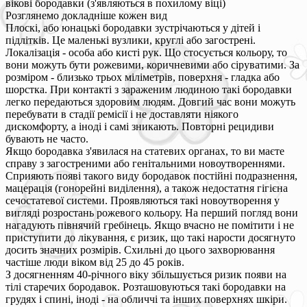
вікові бородавки (з'являються в похилому віці)
Розглянемо докладніше кожен вид
Плоскі, або юнацькі бородавки зустрічаються у дітей і
підлітків. Це маленькі вузлики, круглі або загострені.
Локалізація - особа або кисті рук. Що стосується кольору, то
вони можуть бути рожевими, коричневими або сіруватими. За
розміром - близько трьох міліметрів, поверхня - гладка або
шорстка. При контакті з зараженим людиною такі бородавки
легко передаються здоровим людям. Довгий час вони можуть
перебувати в стадії ремісії і не доставляти ніякого
дискомфорту, а іноді і самі зникають. Повторні рецидиви
бувають не часто.
Якщо бородавка з'явилася на статевих органах, то ви маєте
справу з загостреними або генітальними новоутвореннями.
Сприяють появі такого виду бородавок постійні подразнення,
мацерація (гонорейні виділення), а також недостатня гігієна
сечостатевої системи. Проявляються такі новоутворення у
вигляді розростань рожевого кольору. На перший погляд вони
нагадують півнячий гребінець. Якщо вчасно не помітити і не
приступити до лікування, є ризик, що такі нарости досягнуто
досить значних розмірів. Схильні до цього захворювання
частіше люди віком від 25 до 45 років.
З досягненням 40-річного віку збільшується ризик появи на
тілі старечих бородавок. Розташовуються такі бородавки на
грудях і спині, іноді - на обличчі та інших поверхнях шкіри.