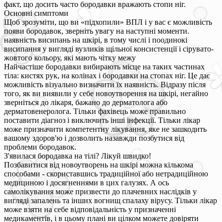
факт, що досить часто бородавки вражають стопи ніг.
Основні симптоми
Щоб зрозуміти, що ви «підхопили» ВПЛ і у вас є можливість
появи бородавок, зверніть увагу на наступні моменти.
наявність висипань на шкірі, в тому числі і поодинокі
висипання у вигляді вузликів щільної консистенції і сірувато-
жовтого кольору, які мають чітку межу
Найчастіше бородавки вибирають місце на таких частинах
тіла: кистях рук, на колінах і бородавки на стопах ніг. Це дає
можливість візуально визначити їх наявність. Відразу після
того, як ви виявили у себе новоутворення на шкірі, негайно
зверніться до лікаря, бажано до дерматолога або
дерматовенеролога. Тільки фахівець може правильно
поставити діагноз і виключить інші інфекції. Тільки лікар
може призначити компетентну лікування, яке не зашкодить
вашому здоров'ю і дозволить назавжди позбутися від
проблеми бородавок.
З'явилася бородавка на тілі? Лікуй швидко!
Позбавитися від новоутворень на шкірі можна кількома
способами - скориставшись традиційної або нетрадиційною
медициною і досягненнями в цих галузях. А ось
самолікування може призвести до плачевних наслідків у
вигляді запалень та інших вогнищ спалаху вірусу. Тільки лікар
може взяти на себе відповідальність у призначенні
медикаментів, і в цьому плані ви цілком можете довіряти