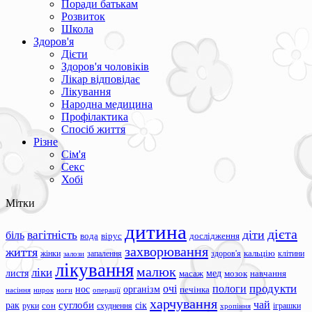
Поради батькам
Розвиток
Школа
Здоров'я
Дієти
Здоров'я чоловіків
Лікар відповідає
Лікування
Народна медицина
Профілактика
Спосіб життя
Різне
Сім'я
Секс
Хобі
Мітки
дитина
дієта
вагітність
діти
біль
вода
вірус
дослідження
захворювання
життя
жінки
запалення
здоров'я
кальцію
клітини
залози
лікування
малюк
ліки
листя
мед
масаж
мозок
навчання
продукти
очі
пологи
нос
організм
печінка
ноги
операції
насіння
нирок
харчування
чай
суглоби
сік
рак
сон
руки
схуднення
іграшки
хропіння