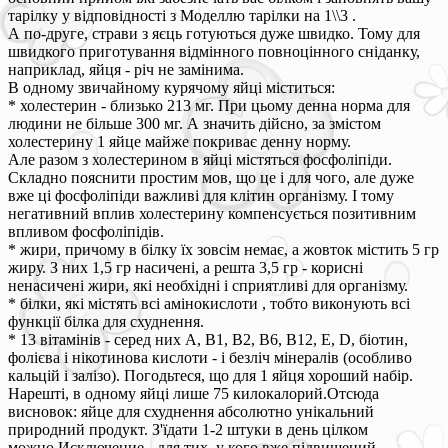
тарілку у відповідності з Моделлю тарілки на 1\\3 .
А по-друге, страви з яєць готуються дуже швидко. Тому для
швидкого приготування відмінного повноцінного сніданку,
наприклад, яйця - річ не замінима.
В одному звичайному курячому яйці міститься:
* холестерин - близько 213 мг. При цьому денна норма для
людини не більше 300 мг. А значить дійсно, за змістом
холестерину 1 яйце майже покриває денну норму.
Але разом з холестерином в яйці містяться фосфоліпіди.
Складно пояснити простим мов, що це і для чого, але дуже
вже ці фосфоліпіди важливі для клітин організму. І тому
негативний вплив холестерину компенсується позитивним
впливом фосфоліпідів.
* жири, причому в білку їх зовсім немає, а жовток містить 5 гр
жиру. З них 1,5 гр насичені, а решта 3,5 гр - корисні
ненасичені жири, які необхідні і сприятливі для організму.
* білки, які містять всі амінокислоти , тобто виконують всі
функції білка для схуднення.
* 13 вітамінів - серед них А, В1, В2, В6, В12, Е, D, біотин,
фолієва і нікотинова кислоти - і безліч мінералів (особливо
кальцій і залізо). Погодьтеся, що для 1 яйця хороший набір.
Нарешті, в одному яйці лише 75 килокалорий.Отсюда
висновок: яйце для схуднення абсолютно унікальний
природний продукт. З'їдати 1-2 штуки в день цілком
можно.Исключение - для тих, у кого вже підвищений