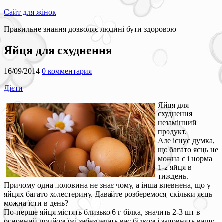
Сайт для жінок
Правильне знання дозволяє людині бути здоровою
Яйця для схуднення
16/09/2014
0 комментария
Дієти
Яйця для
схуднення
незамінний
продукт.
Але існує думка,
що багато яєць не
можна є і норма
1-2 яйця в
тиждень.
Причому одна половина не знає чому, а інша впевнена, що у
яйцях багато холестерину. Давайте розберемося, скільки яєць
можна їсти в день?
По-перше яйця містять близько 6 г білка, значить 2-3 шт в
основний прийом їжі забезпечать вас білком і заповнять вашу