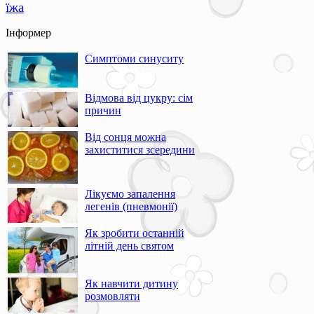
їжа
Інформер
Симптоми синуситу
Відмова від цукру: сім
причин
Від сонця можна
захиститися зсередини
Лікуємо запалення
легенів (пневмонії)
Як зробити останній
літній день святом
Як навчити дитину
розмовляти