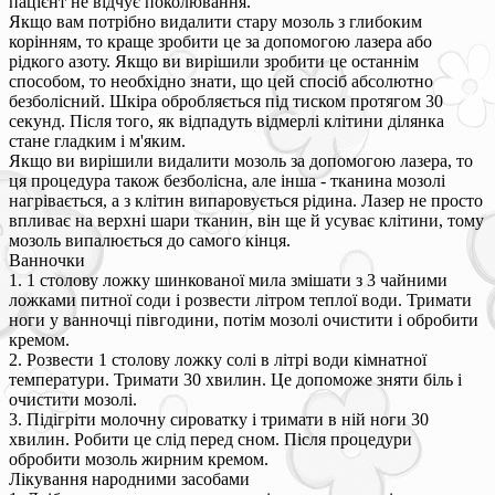
пацієнт не відчує поколювання.
Якщо вам потрібно видалити стару мозоль з глибоким
корінням, то краще зробити це за допомогою лазера або
рідкого азоту. Якщо ви вирішили зробити це останнім
способом, то необхідно знати, що цей спосіб абсолютно
безболісний. Шкіра обробляється під тиском протягом 30
секунд. Після того, як відпадуть відмерлі клітини ділянка
стане гладким і м'яким.
Якщо ви вирішили видалити мозоль за допомогою лазера, то
ця процедура також безболісна, але інша - тканина мозолі
нагрівається, а з клітин випаровується рідина. Лазер не просто
впливає на верхні шари тканин, він ще й усуває клітини, тому
мозоль випалюється до самого кінця.
Ванночки
1. 1 столову ложку шинкованої мила змішати з 3 чайними
ложками питної соди і розвести літром теплої води. Тримати
ноги у ванночці півгодини, потім мозолі очистити і обробити
кремом.
2. Розвести 1 столову ложку солі в літрі води кімнатної
температури. Тримати 30 хвилин. Це допоможе зняти біль і
очистити мозолі.
3. Підігріти молочну сироватку і тримати в ній ноги 30
хвилин. Робити це слід перед сном. Після процедури
обробити мозоль жирним кремом.
Лікування народними засобами