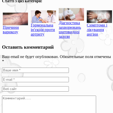
Статті з цієї категорії:
Діагностика
Гормональна
Симптоми і
Причини
захворювань
ін'єкція проти
лікування
варикозу
щитовидної
артриту
ангіни
залози
Оставить комментарий
Ваш email не будет опубликован. Обязательные поля отмечены
*