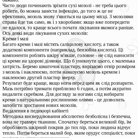
Часто люди починають зрізати сухі мозолі - не треба цього
робити, бо можна занести інфекцію, до того ж це не
ефективно, мозоль знову з'явиться на цьому місці. З мозолями
справа йде так само, як і з хворобами: якщо вже попередити
не вдалося, то краще всього почати лікування якомога раніше.
Ось деякі види лікування сухих мозолів:
Креми і мазі
Багато креми і мазі містять саліцилову кислоту, а також
додаткові компоненти (наприклад, бензойна кислота). Ці
компоненти роблять шкіру м'якше, головне - не слід наносити
ці креми на здорові ділянки. Що б уникнути цього, є маленька
хитрість. Беремо шматочок пластиру, вирізаємо отвір розміром
з мозоль і наклеюємо, потім намазуємо мозоль кремом і
наклеюємо другий пластир зверху.
Результат буде краще, якщо ноги перед цим як слід розпарити.
Мазь потрібно тримати приблизно 6 годин, а потім акуратно
видалити скребком. Для догляду за ногами слід вибирати
креми з натуральними рослинними оліями - це дозволить
запобігти зростання нових мозолів.
Видалення в педикюрі кабінеті
Методика висвердлювання абсолютно безболісна і безпечна,
вона не травмує тканини. Спочатку береться великий бір, їм
обробляють шкірний покрив до тих пір, поки людина відчує
тепло. Потім береться малий бор, яким орудує спеціаліст, поки