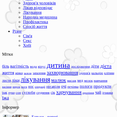
Здоров'я чоловіків
Лікар відповідає
Лікування
Народна медицина
Профілактика
Спосіб життя
Різне
Сім'я
Секс
Хобі
Мітки
дитина
дієта
вагітність
діти
біль
вода
вірус
дослідження
захворювання
життя
жінки
запалення
здоров'я
кальцію
клітини
залози
лікування
малюк
ліки
листя
мед
масаж
мозок
навчання
продукти
очі
пологи
нос
організм
печінка
ноги
операції
насіння
нирок
харчування
чай
суглоби
сік
рак
сон
руки
схуднення
іграшки
хропіння
їжа
Інформер
Батьки - перші