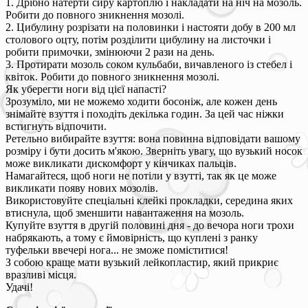
1. Дрібно натерти сиру картоплю і накладати на ніч на мозоль.
Робити до повного зникнення мозолі.
2. Цибулину розрізати на половинки і настояти добу в 200 мл
столового оцту, потім розділити цибулину на листочки і
робити примочки, змінюючи 2 рази на день.
3. Протирати мозоль соком кульбаби, вичавленого із стебел і
квіток. Робити до повного зникнення мозолі.
Як уберегти ноги від цієї напасті?
Зрозуміло, ми не можемо ходити босоніж, але кожен день
знімайте взуття і походіть декілька годин. За цей час ніжки
встигнуть відпочити.
Ретельно вибирайте взуття: вона повинна відповідати вашому
розміру і бути досить м'якою. Зверніть увагу, що вузький носок
може викликати дискомфорт у кінчиках пальців.
Намагайтеся, щоб ноги не потіли у взутті, так як це може
викликати появу нових мозолів.
Використовуйте спеціальні клейкі прокладки, середина яких
втиснула, щоб зменшити навантаження на мозоль.
Купуйте взуття в другій половині дня - до вечора ноги трохи
набрякають, а тому є ймовірність, що куплені з ранку
туфельки ввечері нога... не зможе поміститися!
З собою краще мати вузький лейкопластир, який прикриє
вразливі місця.
Удачі!