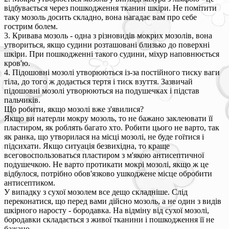
відбувається через пошкодження тканин шкіри. Не помітити
таку мозоль досить складно, вона нагадає вам про себе
гострим болем.
3. Кривава мозоль - одна з різновидів мокрих мозолів, вона
утвориться, якщо судини розташовані близько до поверхні
шкіри. При пошкодженні такого судини, міхур наповнюється
кров'ю.
4. Підошовні мозолі утворюються із-за постійного тиску ваги
тіла, до того ж додається тертя і тиск взуття. Зазвичай
підошовні мозолі утворюються на подушечках і підстав
пальчиків.
Що робити, якщо мозолі вже з'явилися?
Якщо ви натерли мокру мозоль, то не бажано заклеювати її
пластиром, як роблять багато хто. Робити цього не варто, так
як ранка, що утворилася на місці мозолі, не буде гоїтися і
підсихати. Якщо ситуація безвихідна, то краще
всеговоспользоваться пластиром з м'якою антисептичної
подушечкою. Не варто протикати мокрі мозолі, якщо ж це
відбулося, потрібно обов'язково ушкоджене місце обробити
антисептиком.
У випадку з сухої мозолем все дещо складніше. Слід
переконатися, що перед вами дійсно мозоль, а не один з видів
шкірного наросту - бородавка. На відміну від сухої мозолі,
бородавки складається з живої тканини і пошкодження її не
бажано.