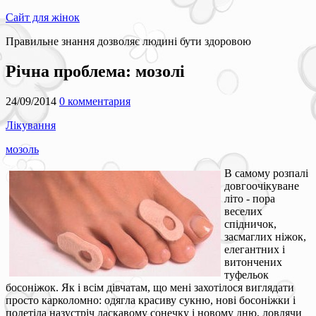
Сайт для жінок
Правильне знання дозволяє людині бути здоровою
Річна проблема: мозолі
24/09/2014
0 комментария
Лікування
мозоль
В самому розпалі
довгоочікуване
літо - пора
веселих
спідничок,
засмаглих ніжок,
елегантних і
витончених
туфельок
босоніжок. Як і всім дівчатам, що мені захотілося виглядати
просто карколомно: одягла красиву сукню, нові босоніжки і
полетіла назустріч ласкавому сонечку і новому дню, ловлячи