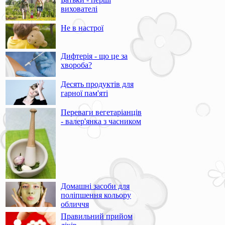
вихователі
Не в настрої
Дифтерія - що це за
хвороба?
Десять продуктів для
гарної пам'яті
Переваги вегетаріанців
- валер'янка з часником
Домашні засоби для
поліпшення кольору
обличчя
Правильний прийом