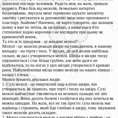
захоплені погляди чоловіків. Радість моя, на жаль, тривала
недовго. Різка біль від мозолів, безжально натертих
босоніжками, змусила мене терміново шукати заповітну
лавочку і рятуватися за допомогою запасливо прихованого
пластиру. Знайоме? Напевно, не варто говорити, що залишок
шляху я вже не летіла, як на крилах, а намагалася йти
степеневої ходою королеви і не виглядати при цьому як
кривоногий коник.
Та хто ж їх придумав - ці жахливі мозолі?
Мозолі - це захисна реакція шкіри на ушкодження, в нашому
випадку - на тертя і тиск. У місцях, де цей вплив найбільш
сильне, як раз і утворюються мозолі. Шкіра в місцях тиску
ущільнюється і стає більш грубою, але якби цього не
відбувалося, то на ногах у цих місцях утворилися б криваві
рани. Найулюбленіші місця появи мозолів на наших ніжках -
пальці і п'ятки.
Мозолі бувають декількох видів:
1. Сухі мозолі - це омертвілий шар клітин шкіри, він
утворюється, як правило, при терті і тиску на шкіру. Сухі
мозолі найчастіше з'являються на великих пальцях ніг або
мізинцях. Вони досить болючі і позбутися від них хочеться як
можна швидше. На жаль, все не так просто: суха мозоль має
корінець і стрижень, який йде глибоко в шкіру, тому лікування
таких мозолів досить складне.
2. Мокра утворюється мозоль у вигляді міхура з лімфою - це