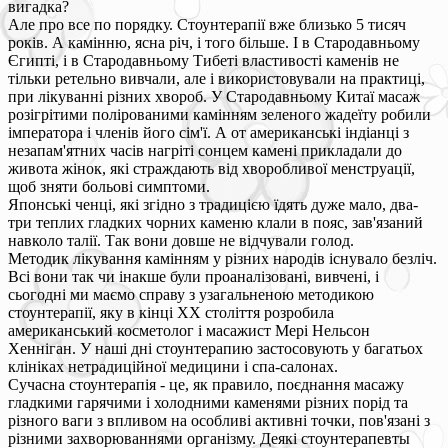
вигадка?
Але про все по порядку. Стоунтерапії вже близько 5 тисяч
років. А камінню, ясна річ, і того більше. І в Стародавньому
Єгипті, і в Стародавньому Тибеті властивості каменів не
тільки ретельно вивчали, але і використовували на практиці,
при лікуванні різних хвороб. У Стародавньому Китаї масаж
розігрітими полірованими камінням зеленого жадеїту робили
імператора і членів його сім'ї. А от американські індіанці з
незапам'ятних часів нагріті сонцем камені прикладали до
живота жінок, які страждають від хворобливої менструації,
щоб зняти больові симптоми.
Японські ченці, які згідно з традицією їдять дуже мало, два-
три теплих гладких чорних каменю клали в пояс, зав'язаний
навколо талії. Так вони довше не відчували голод.
Методик лікування камінням у різних народів існувало безліч.
Всі вони так чи інакше були проаналізовані, вивчені, і
сьогодні ми маємо справу з узагальненою методикою
стоунтерапії, яку в кінці ХХ століття розробила
американський косметолог і масажист Мері Нельсон
Хенніган. У наші дні стоунтерапию застосовують у багатьох
клініках нетрадиційної медицини і спа-салонах.
Сучасна стоунтерапія - це, як правило, поєднання масажу
гладкими гарячими і холодними каменями різних порід та
різного ваги з впливом на особливі активні точки, пов'язані з
різними захворюваннями організму. Деякі стоунтерапевты