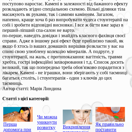
поступово наростає. Камені в залежності від бажаного ефекту
розкладають згідно спеціальною схемою. Вільні ділянки тіла
масажують як руками, так і самими камінням. Загалом,
напевно, краще хоча б раз випробувати чудеса стоунтерапії на
собі і зробити відповідні висновки. І все ж бігти вже зараз в
перший-ліпший спа-салон не варто.
по-перше, наведіть довідки і знайдіть класного фахівця своєї
справи. Адже в іншому разі ефект буде приблизно такий, як
якщо б хтось із ваших домашніх вирішив розкласти у вас на
спині свою улюблену колекцію мінералів. А подруге, у
стоунтерапії, на жаль, є протипоказання: вагітність, травми
хребта, гострі інфекційні захворювання і т.д. Список досить
великий, так що попередньо треба обов'язково порадитися з
лікарем. Камені - не іграшки, вони зберігають у собі таємниці
багатьох століть, і стоунтерапія - один з ключів до цих
таємниць.
Автор статті: Марія Линдина
Статті з цієї категорії:
Чи можна
уникнути
Перша
Як правильно
Викривлення
розвитку
допомога при
поставити