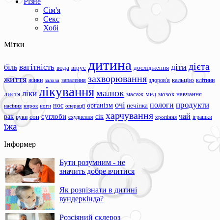
Різне
Сім'я
Секс
Хобі
Мітки
дитина
дієта
вагітність
діти
біль
вода
вірус
дослідження
захворювання
життя
жінки
запалення
здоров'я
кальцію
клітини
залози
лікування
малюк
ліки
листя
мед
масаж
мозок
навчання
продукти
очі
пологи
нос
організм
печінка
ноги
операції
насіння
нирок
харчування
чай
суглоби
сік
рак
сон
руки
схуднення
іграшки
хропіння
їжа
Інформер
Бути розумним - не
значить добре вчитися
Як розпізнати в дитині
вундеркінда?
Розсіяний склероз