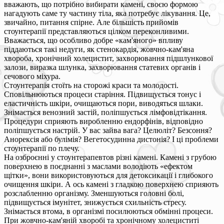
вважають, що потрібно вибирати камені, своєю формою
нагадують саме ту частину тіла, яка потребує лікування. Це,
звичайно, питання спірне. Але більшість прийомів
стоунтерапії представляються цілком переконливими.
Вважається, що особливо добре «кам'яного» впливу
піддаються такі недуги, як стенокардія, жовчно-кам'яна
хвороба, хронічний холецистит, захворювання підшлункової
залози, виразка шлунка, захворювання статевих органів і
сечового міхура.
Стоунтерапія стоїть на сторожі краси та молодості.
Сповільнюються процеси старіння. Підвищується тонус і
еластичність шкіри, очищаються пори, виводяться шлаки.
Знімається венозний застій, поліпшується лімфовідтікання.
Процедури сприяють виробленню ендорфінів, відповідно
поліпшується настрій. У вас зайва вага? Целюліт? Безсоння?
Анорексія або булімія? Вегетосудинна дистонія? І ці проблеми
стоунтерапії по плечу.
На озброєнні у стоунтерапевтов різні камені. Камені з грубою
поверхнею в поєднанні з маслами володіють «ефектом
щітки», вони використовуються для детоксикації і глибокого
очищення шкіри. А ось камені з гладкою поверхнею сприяють
розслабленню організму. Зменшуються головні болі,
підвищується імунітет, знижується схильність стресу.
Знімається втома, в організмі посилюються обмінні процеси.
При жовчно-кам'яній хворобі та хронічному холециститі