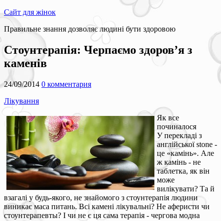
Сайт для жінок
Правильне знання дозволяє людині бути здоровою
Стоунтерапія: Черпаємо здоров’я з
каменів
24/09/2014
0 комментария
Лікування
Як все
починалося
У перекладі з
англійської stone -
це «камінь». Але
ж камінь - не
таблетка, як він
може
вилікувати? Та й
взагалі у будь-якого, не знайомого з стоунтерапія людини
виникає маса питань. Всі камені лікувальні? Не аферисти чи
стоунтерапевты? І чи не є ця сама терапія - чергова модна