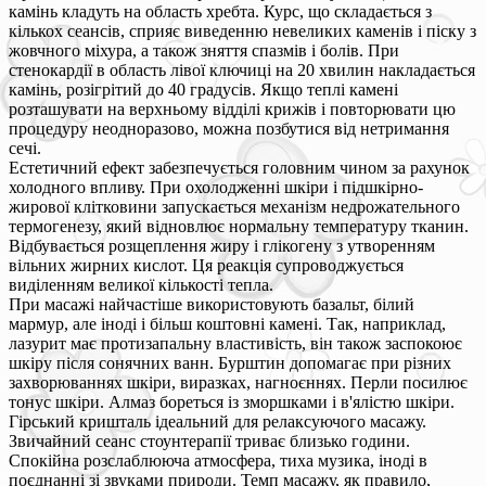
камінь кладуть на область хребта. Курс, що складається з
кількох сеансів, сприяє виведенню невеликих каменів і піску з
жовчного міхура, а також зняття спазмів і болів. При
стенокардії в область лівої ключиці на 20 хвилин накладається
камінь, розігрітий до 40 градусів. Якщо теплі камені
розташувати на верхньому відділі крижів і повторювати цю
процедуру неодноразово, можна позбутися від нетримання
сечі.
Естетичний ефект забезпечується головним чином за рахунок
холодного впливу. При охолодженні шкіри і підшкірно-
жирової клітковини запускається механізм недрожательного
термогенезу, який відновлює нормальну температуру тканин.
Відбувається розщеплення жиру і глікогену з утворенням
вільних жирних кислот. Ця реакція супроводжується
виділенням великої кількості тепла.
При масажі найчастіше використовують базальт, білий
мармур, але іноді і більш коштовні камені. Так, наприклад,
лазурит має протизапальну властивість, він також заспокоює
шкіру після сонячних ванн. Бурштин допомагає при різних
захворюваннях шкіри, виразках, нагноєннях. Перли посилює
тонус шкіри. Алмаз бореться із зморшками і в'ялістю шкіри.
Гірський кришталь ідеальний для релаксуючого масажу.
Звичайний сеанс стоунтерапії триває близько години.
Спокійна розслаблююча атмосфера, тиха музика, іноді в
поєднанні зі звуками природи. Темп масажу, як правило,