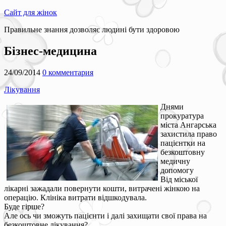
Сайт для жінок
Правильне знання дозволяє людині бути здоровою
Бізнес-медицина
24/09/2014
0 комментария
Лікування
Днями
прокуратура
міста Ангарська
захистила право
пацієнтки на
безкоштовну
медичну
допомогу
Від міської
лікарні зажадали повернути кошти, витрачені жінкою на
операцію. Клініка витрати відшкодувала.
Буде гірше?
Але ось чи зможуть пацієнти і далі захищати свої права на
безкоштовне лікування?