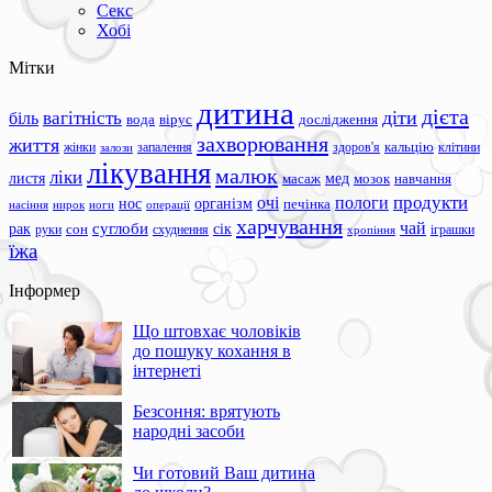
Секс
Хобі
Мітки
дитина
дієта
вагітність
діти
біль
вода
вірус
дослідження
захворювання
життя
жінки
запалення
здоров'я
кальцію
клітини
залози
лікування
малюк
ліки
листя
мед
масаж
мозок
навчання
продукти
очі
пологи
нос
організм
печінка
ноги
операції
насіння
нирок
харчування
чай
суглоби
сік
рак
сон
руки
схуднення
іграшки
хропіння
їжа
Інформер
Що штовхає чоловіків
до пошуку кохання в
інтернеті
Безсоння: врятують
народні засоби
Чи готовий Ваш дитина