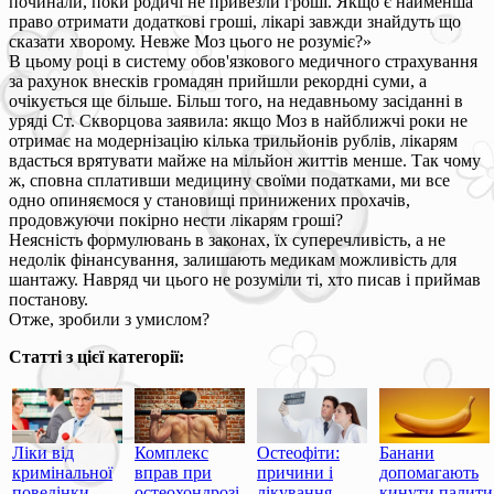
починали, поки родичі не привезли гроші. Якщо є найменша
право отримати додаткові гроші, лікарі завжди знайдуть що
сказати хворому. Невже Моз цього не розуміє?»
В цьому році в систему обов'язкового медичного страхування
за рахунок внесків громадян прийшли рекордні суми, а
очікується ще більше. Більш того, на недавньому засіданні в
уряді Ст. Скворцова заявила: якщо Моз в найближчі роки не
отримає на модернізацію кілька трильйонів рублів, лікарям
вдасться врятувати майже на мільйон життів менше. Так чому
ж, сповна сплативши медицину своїми податками, ми все
одно опиняємося у становищі принижених прохачів,
продовжуючи покірно нести лікарям гроші?
Неясність формулювань в законах, їх суперечливість, а не
недолік фінансування, залишають медикам можливість для
шантажу. Навряд чи цього не розуміли ті, хто писав і приймав
постанову.
Отже, зробили з умислом?
Статті з цієї категорії:
Ліки від
Комплекс
Остеофіти:
Банани
кримінальної
вправ при
причини і
допомагають
поведінки
остеохондрозі
лікування
кинути палити