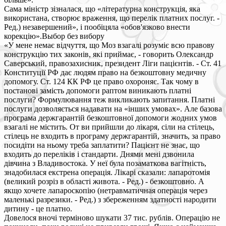
Сама міністр зізналася, що «літературна конструкція, яка
використана, створює враження, що перелік платних послуг. -
Ред.) незавершений», і пообіцяла «обов'язково внести
корекцію».Выбор без вибору
«У мене немає відчуття, що Моз взагалі розуміє всю правову
конструкцію тих законів, які приймає, - говорить Олександр
Саверський, правозахисник, президент Ліги пацієнтів. - Ст. 41
Конституції РФ дає людям право на безкоштовну медичну
допомогу. Ст. 124 КК РФ це право охороняє. Так чому в
постанові замість допомоги раптом виникають платні
послуги? Формулювання теж викликають запитання. Платні
послуги дозволяється надавати на «інших умовах». Але базова
програма держгарантій безкоштовної допомоги жодних умов
взагалі не містить. От ви прийшли до лікаря, сіли на стілець,
стілець не входить в програму держгарантій, значить, за право
посидіти на ньому треба заплатити? Пацієнт не знає, що
входить до переліків і стандарти. Днями мені дзвонила
дівчина з Владивостока. У неї була позаматкова вагітність,
знадобилася екстрена операція. Лікарі сказали: лапаротомія
(великий розріз в області живота. - Ред.) - безкоштовно. А
якщо хочете лапароскопію (нетравматичная операція через
маленькі разрезики. - Ред.) з збереженням здатності народити
дитину - це платно.
Довелося вночі терміново шукати 37 тис. рублів. Операцію не