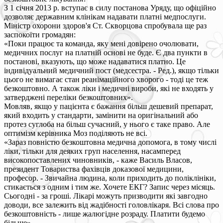
З 1 січня 2013 р. вступає в силу постанова Уряду, що офіційно
дозволяє державним клінікам надавати платні медпослуги.
Міністр охорони здоров'я Ст. Скворцова спробувала ще раз
заспокоїти громадян:
«Поки працює та команда, яку мені довірено очолювати,
медичних послуг на платній основі не буде. Є два пункти в
постанові, вказують, що може надаватися платно. Це
індивідуальний медичний пост (медсестра. - Ред.), якщо тільки
цього не вимагає стан реанімаційного хворого - тоді це теж
безкоштовно. А також ліки і медичні вироби, які не входять у
затверджені переліки безкоштовних».
Мовляв, якщо у пацієнта є бажання більш дешевий препарат,
який входить у стандарти, замінити на оригінальний або
протез суглоба на більш сучасний, у нього є таке право. Але
оптимізм керівника Моз поділяють не всі.
«Зараз повністю безкоштовна медична допомога, в тому числі
ліки, тільки для деяких груп населення, насамперед
високопоставлених чиновників, - каже Василь Власов,
президент Товариства фахівців доказової медицини,
професор. - Звичайна людина, коли приходить до поліклініки,
стикається з одним і тим же. Хочете ЕКГ? Запис через місяць.
Сьогодні - за гроші. Лікарі можуть призводити які завгодно
доводи, все залежить від жадібності головлікаря. Всі слова про
безкоштовність - лише жалюгідне розраду. Платити будемо
більше».