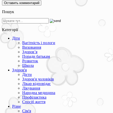
Пошук
Категорії
Діти
Вагітність і пологи
Виховання
Здоров’я
Поради батькам
Розвиток
Школа
Здоров'я
Дієти
Здоров'я чоловіків
Лікар відповідає
Лікування
Народна медицина
Профілактика
Спосіб життя
Різне
Сім'я