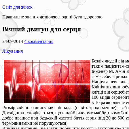
Сайт для жінок
Правильне знання дозволяє людині бути здоровою
Вічний двигун для серця
24/09/2014
4 комментария
Лікування
Безліч людей від м
таким пацієнтам-с
Інженер М. Амін К
саме себе. Прилад 
Напруга невелика, 
Клінічних випробу
клітці від серцеби
100 видів серцебит
в 10 разів більше 
Розмір «вічного двигуна» співпадає (навіть трохи менше) з габ
Дослідники сподіваються, що в найближчому майбутньому їхній
добре працює при будь-якій частоті биття серця (від 20 до 600 у
термодинаміки не порушуються).
Виникає питання - не здатні порушити роботу «моторчика» всяк