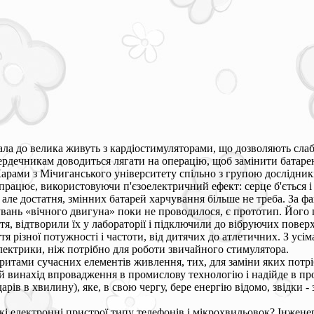
ала до велика живуть з кардіостимуляторами, що дозволяють слаб
ердечникам доводиться лягати на операцію, щоб замінити батаре
арами з Мічиганського університету спільно з групою дослідник
працює, використовуючи п'єзоелектричний ефект: серце б'ється і
але достатня, змінних батарей харчування більше не треба. За ф
вань «вічного двигуна» поки не проводилося, є прототип. Його п
ття, відтворили їх у лабораторії і підключили до вібруючих пов
тя різної потужності і частоти, від дитячих до атлетичних. З у
електрики, ніж потрібно для роботи звичайного стимулятора.
аритами сучасних елементів живлення, тих, для заміни яких потрі
 винахід впровадження в промислову технологію і надійде в про
дарів в хвилину), яке, в свою чергу, бере енергію відомо, звідки -
і електронні пристрої типу телефонів і мікрохвильовок? Інженер