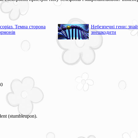
соріаз. Темна сторона
Небезпечні гени: знай
ормонів
знешкодити
30
dent (stumbleupon).