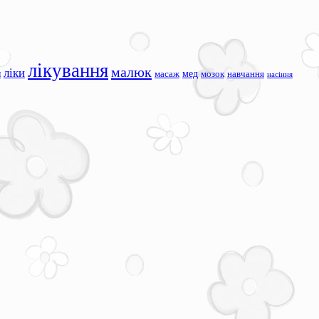
лікування
малюк
ліки
я
мед
масаж
мозок
навчання
насіння