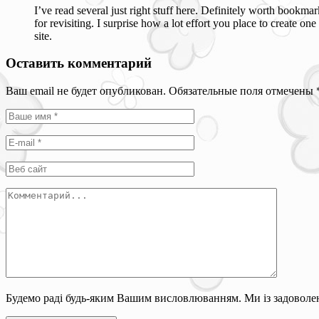
I’ve read several just right stuff here. Definitely worth bookma
for revisiting. I surprise how a lot effort you place to create o
site.
Оставить комментарий
Ваш email не будет опубликован. Обязательные поля отмечены
Будемо раді будь-яким Вашим висловлюванням. Ми із задоволен