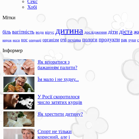
Секс
Хобі
Мітки
дитина
дієта
вагітність
діти
ж
біль
вода
вірус
дослідження
продукти
очі
пологи
нос
організм
рак
печінка
руки
ноги
операції
нирок
Інформер
Як впоратися з
бажанням палити?
Їм мало і не худну...
У Росії скоротилося
число затятих курців
Як хрестити дитину?
Спорт не тільки
корисний, але і