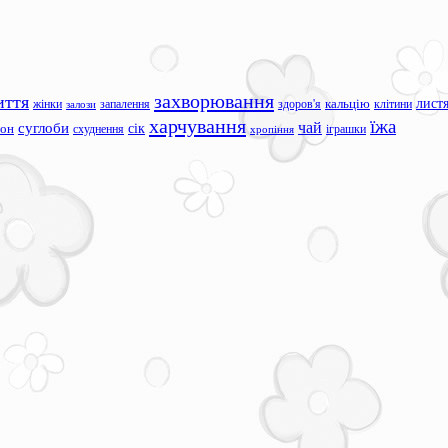
захворювання
иття
лист
жінки
запалення
здоров'я
кальцію
клітини
залози
харчування
їжа
чай
суглоби
сік
сон
схуднення
іграшки
хропіння