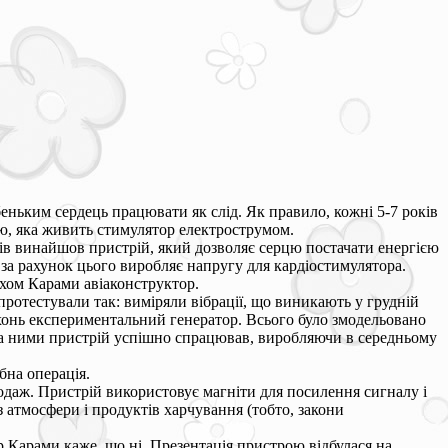
еньким сердець працювати як слід. Як правило, кожні 5-7 років
ю, яка живить стимулятор електрострумом.
ів винайшов пристрій, який дозволяє серцю постачати енергією
 за рахунок цього виробляє напругу для кардіостимулятора.
ахом Карами авіаконструктор.
ротестували так: виміряли вібрації, що виникають у грудній
ерхонь експериментальний генератор. Всього було змодельовано
сіма ними пристрій успішно спрацював, виробляючи в середньому
бна операція.
даж. Пристрій використовує магніти для посилення сигналу і
 з атмосфери і продуктів харчування (тобто, закони
 Карами каже, що ні. Презентація пристрою відбулася на