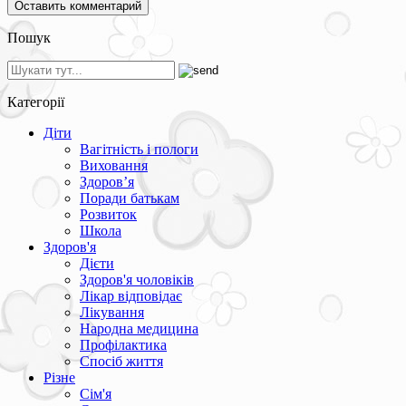
Пошук
Категорії
Діти
Вагітність і пологи
Виховання
Здоров’я
Поради батькам
Розвиток
Школа
Здоров'я
Дієти
Здоров'я чоловіків
Лікар відповідає
Лікування
Народна медицина
Профілактика
Спосіб життя
Різне
Сім'я