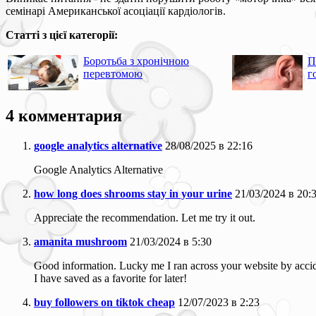
семінарі Американської асоціації кардіологів.
Статті з цієї категорії:
Боротьба з хронічною
П
перевтомою
г
4 комментария
google analytics alternative
28/08/2025 в 22:16
Google Analytics Alternative
how long does shrooms stay in your urine
21/03/2024 в 20:
Appreciate the recommendation. Let me try it out.
amanita mushroom
21/03/2024 в 5:30
Good information. Lucky me I ran across your website by acci
I have saved as a favorite for later!
buy followers on tiktok cheap
12/07/2023 в 2:23