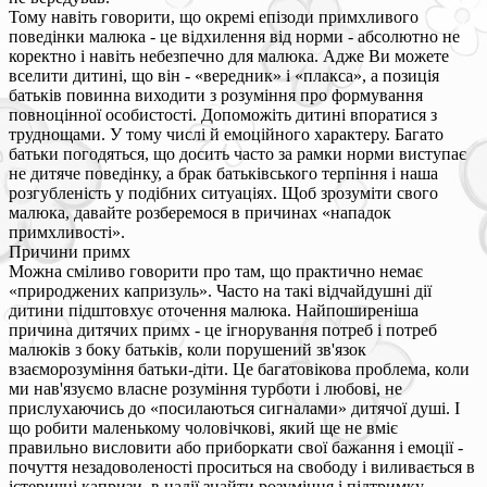
Тому навіть говорити, що окремі епізоди примхливого
поведінки малюка - це відхилення від норми - абсолютно не
коректно і навіть небезпечно для малюка. Адже Ви можете
вселити дитині, що він - «вередник» і «плакса», а позиція
батьків повинна виходити з розуміння про формування
повноцінної особистості. Допоможіть дитині впоратися з
труднощами. У тому числі й емоційного характеру. Багато
батьки погодяться, що досить часто за рамки норми виступає
не дитяче поведінку, а брак батьківського терпіння і наша
розгубленість у подібних ситуаціях. Щоб зрозуміти свого
малюка, давайте розберемося в причинах «нападок
примхливості».
Причини примх
Можна сміливо говорити про там, що практично немає
«природжених капризуль». Часто на такі відчайдушні дії
дитини підштовхує оточення малюка. Найпоширеніша
причина дитячих примх - це ігнорування потреб і потреб
малюків з боку батьків, коли порушений зв'язок
взаєморозуміння батьки-діти. Це багатовікова проблема, коли
ми нав'язуємо власне розуміння турботи і любові, не
прислухаючись до «посилаються сигналами» дитячої душі. І
що робити маленькому чоловічкові, який ще не вміє
правильно висловити або приборкати свої бажання і емоції -
почуття незадоволеності проситься на свободу і виливається в
істеричні капризи, в надії знайти розуміння і підтримку