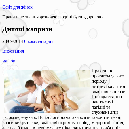
Сайт для жінок
Правильне знання дозволяє людині бути здоровою
Дитячі капризи
28/09/2014
0 комментария
Виховання
малюк
Практично
протягом усього
періоду
дитинства дитині
властиві капризи.
Погодьтеся, що
навіть самі
лагідні та
слухняні діти
часом вередують. Психологи намагаються встановити певні
«часи викрутасів», властиві окремим періодам дорослішання,
але нас батьків в першу чергу цікавлять питання, пов'язані з