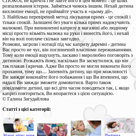
СПОКОЇ, не кричіть і не лайте його в цей момент - це шлях
розпалювання істерик. Займіться чимось іншим. Нехай дитина
вихлюпне емоції, не приймайте участь в «цьому дії».
3. Найбільш перевірений метод лікування примх - це спокій і
тільки спокій. Залишені без уваги кілька примх надокучають
малюкові. При виникненні капризу в магазині або людному
місці просто візьміть малюка на руки і винесіть його, і нехай
він на волі поплаче скільки завгодно.
Розмови, загрози і нотації під час капризу даремні - дитина
Вас просто не чує, він поглинений власними переживаннями.
Тому коли емоції вщухнуть, ласкаво і миролюбно поговоріть з
дитиною. Розкажіть йому, наскільки Ви засмутилися, що він
так плакав і кричав. Адже Ви просто не могли виконати його
прохання, тому що.... Запевніть дитину, що при можливості
Ви завжди виконайте його побажання і що Ви впевнені, що
надалі Ви завжди зможете домовитися. Варто також
повідомити дитині, що всі діти часом поводяться так, і, якщо
каприз повториться, Ви впораєтеся з цією ситуацією.
© Галина Загудайлова
Статті з цієї категорії:
Наші діти: чим
Дитина-