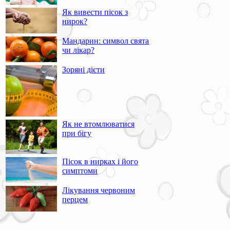
Як вивести пісок з
нирок?
Мандарин: символ свята
чи лікар?
Зоряні дієти
Як не втомлюватися
при бігу
Пісок в нирках і його
симптоми
Лікування червоним
перцем