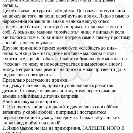
батьків.
Це не означає потурати своїм дітям. Це означає почути сина
чи дочку до того, як вони перейдуть до примх. Якщо з самого
народження на закличні знаки малюка відгукуються
співчутливі батьки, то потреба в примхах відпадає сама по
собі. А ось якщо малюка «помічають» лише у випадку, коли
він голосно плаче, то виникає потреба саме в такому простому
способі залучення уваги.
Другою причиною примх може бути «слабкість до них»
батьків. Якщо за «півгодинне вистава» малюкові готові
купити все, що він забажає, і змінити будь-що «не можна» на
«можна», то чому ж не користуватися цим методом знову і
знову. Неправильна реакція на примхи може призвести до їх
подальшого повторення.
Правильно реагуємо на примхи
На думку психологів, примхи уповільнюють розвиток
дитини, і травмує нервову систему, тому переходимо до
заходів з мінімізації дитячих капризів.
Вчимося лікувати капризи:
1. На початку капризу відкрийте для малюка свої обійми,
запевніть у своїй любові і підтримці і постарайтеся
переключити його увагу, відвернути. Тільки табу - ніяких
винагород в обмін на спокій.
2. Якщо малюк не йде на примирення, ЗАЛИШТЕ ЙОГО В