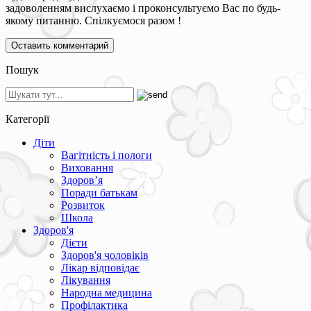
задоволенням вислухаємо і проконсультуємо Вас по будь-
якому питанню. Спілкуємося разом !
Пошук
Категорії
Діти
Вагітність і пологи
Виховання
Здоров’я
Поради батькам
Розвиток
Школа
Здоров'я
Дієти
Здоров'я чоловіків
Лікар відповідає
Лікування
Народна медицина
Профілактика