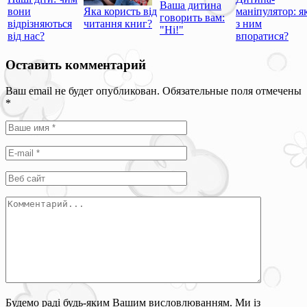
Ваша дитина
вони
Яка користь від
маніпулятор: я
говорить вам:
відрізняються
читання книг?
з ним
"Ні!"
від нас?
впоратися?
Оставить комментарий
Ваш email не будет опубликован. Обязательные поля отмечены
*
Будемо раді будь-яким Вашим висловлюванням. Ми із