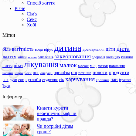
Спосіб життя
Різне
Сім'я
Секс
Хобі
Мітки
дитина
дієта
вагітність
діти
біль
вода
вірус
дослідження
захворювання
життя
жінки
запалення
здоров'я
кальцію
клітини
залози
лікування
малюк
ліки
листя
мед
масаж
мозок
навчання
продукти
очі
пологи
нос
організм
печінка
ноги
операції
насіння
нирок
харчування
чай
суглоби
сік
рак
сон
руки
схуднення
іграшки
хропіння
їжа
Інформер
Кидати курити
небезпечно: міф чи
правда?
Чи потрібні дітям
гроші?