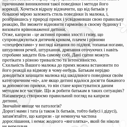
причинами виникнення такої поведінки і методи його
корекції. Хочеться відразу відзначити, що від батьків у
більшою мірою залежить стиль поведінки їх малюка, і,
розібравшись у природі примх і усвідомивши свою правильну
реакцію, Ви зможете відновити гармонію в своєму будинку і
виховати врівноваженої дитини.
Отже, капризи - це активні прояви злості і гніву, що
супроводжуються дитячим криком, плачем і різними
«спецефектами» у вигляді катання по підлозі, топанья ногами,
шпурляння речей, штурхання, дряпання оточуючих і навіть
спробами завдати біль самому собі. Дані сцени можуть
протікати з різною тривалістю та інтенсивністю.
Схильність Вашого малюка до примх можна встановити по
його реакції на відмову в чому-небудь. Батькам нерідко
доводиться захищати малюка від шкідливого поведінки своїм
категоричним «ні», але якщо дитині вдалося досягти бажаного
за допомогою примхи, то він стане користуватися даним
методом все частіше. Що ж робити батькам в таких ситуаціях?
Насамперед створюємо правильний погляд на капризи
дитини.
Звичайне явище чи патологія?
Дорогі мами і тата (а також їх батьків, тобто бабусі і дідусі),
запам'ятайте, що капризи - це неминуча частина
дорослішання, і немає жодного «янголятка», який би ніколи
не вередував.