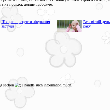
ить на порядок довше і дорожче.
Шкідливі рецепти лікування
Всесвітній ден
застуди
раку
ng section
I handle such information much.