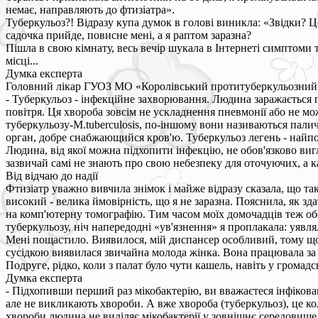
немає, направляють до фтизіатра».
Туберкульоз?! Відразу купа думок в голові виникла: «Звідки? Ц
садочка прийде, повисне мені, а я раптом заразна?
Пішла в свою кімнату, весь вечір шукала в Інтернеті симптоми 
місці...
Думка експерта
Головний лікар ГУОЗ МО «Королівський протитуберкульозний
- Туберкульоз - інфекційне захворювання. Людина заражається п
повітря. Ця хвороба зовсім не ускладнення пневмонії або не м
туберкульозу-M.tuberculosis, по-іншому вони називаються палич
орган, добре снабжающийся кров'ю. Туберкульоз легень - найп
Людина, від якої можна підхопити інфекцію, не обов'язково вигля
зазвичай самі не знають про свою небезпеку для оточуючих, а к
Від відчаю до надії
Фтизіатр уважно вивчила знімок і майже відразу сказала, що та
високий - велика ймовірність, що я не заразна. Пояснила, як з
на комп'ютерну томографію. Тим часом моїх домочадців теж обс
туберкульозу, ніч напередодні «ув'язнення» я проплакала: уявл
Мені пощастило. Виявилося, мій диспансер особливий, тому що 
сусідкою виявилася звичайна молода жінка. Вона працювала за н
Подруге, рідко, коли з палат було чути кашель, навіть у громад
Думка експерта
- Підхопивши перший раз мікобактерію, ви вважаєтеся інфіковани
але не викликають хвороби. А вже хвороба (туберкульоз), це ко
хвороби людина не виділяє мікобактерії у зовнішнє середовище