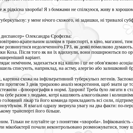
е ж рідкісна хвороба! Я з бомжами не спілкуюся, живу в хорошому
туберкульозу: у мене нічого схожого, ні задишки, ні тривалої суб
 диспансер» Олександра Єрофєєва:
овітряно-крапельним шляхом в транспорті, в кіно, магазині, тим
оже розвинутися недолеченного ГРЗ, як деякі помилково думають.
ки Коха. Після того як ви їх вдихнули, вони поширюються по орга
оширеніший варіант.
дає немічним, задихається від кашлю і це не обов'язково асоціаль
ашель списують, наприклад, на астму, алергію або залишковий бр
к, картина схожа на інфільтративний туберкульоз легенів. Заспок
дати протягом 3 днів триразово аналіз мокротиння, щоб знати це
тежили - флюорографія в нормі. Здорові! Треба було лягати в ст
яла себе разом з людьми, котрі кашляють алкоголіками і колишнім
головний лікар та його команда прикладають всі сили, підтриму
оутбуком. Я взагалі одразу звернула увагу на два факти: по-перш
ському транспорті його більше.
м. Тільки не плутайте це з поняттям «хвороба». Інфікованість - ц
ли мікобактерії почали неконтрольовано розмножуватися, тому що
.