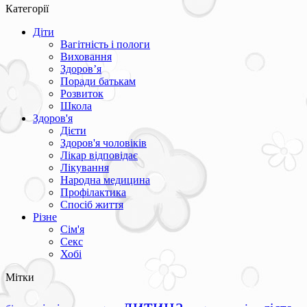
Категорії
Діти
Вагітність і пологи
Виховання
Здоров’я
Поради батькам
Розвиток
Школа
Здоров'я
Дієти
Здоров'я чоловіків
Лікар відповідає
Лікування
Народна медицина
Профілактика
Спосіб життя
Різне
Сім'я
Секс
Хобі
Мітки
дитина