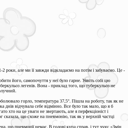
2 роки, але ми її завжди відкладаємо на потім і забуваємо. Це -
ти його, самопочуття у неї було гарне. Уявіть собі цю
туберкульоз легенів. Вона - приклад того, що туберкульоз не
олучний.
болювало горло, температура 37,5°. Пішла на роботу, так як не
ька днів відчувала себе відмінно. Все було так мало, що я б
то хто на це уваги не звертають, але я перфекціоніст і
 сказала, що схоже на пневмонію, так як у верхній частці
а, що пневмонії немає. В голові купа справ, і тут чую: «Змін