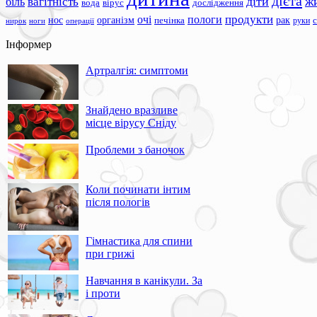
дієта
вагітність
діти
ж
біль
вода
вірус
дослідження
продукти
очі
пологи
нос
організм
рак
печінка
руки
ноги
операції
нирок
Інформер
Артралгія: симптоми
Знайдено вразливе
місце вірусу Сніду
Проблеми з баночок
Коли починати інтим
після пологів
Гімнастика для спини
при грижі
Навчання в канікули. За
і проти