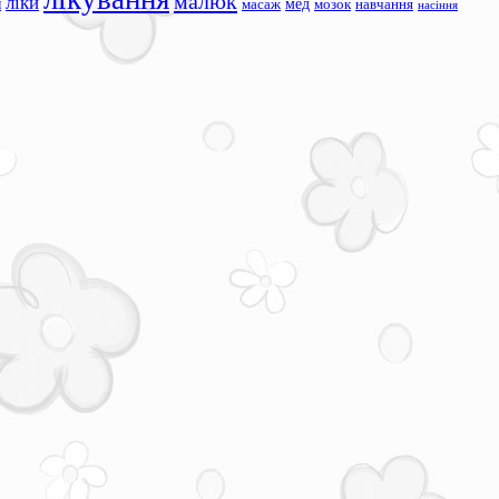
малюк
ліки
я
мед
масаж
мозок
навчання
насіння