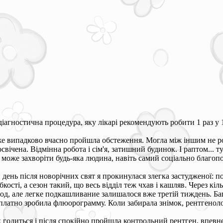
діагностична процедура, яку лікарі рекомендують робити 1 раз у 1-
е випадково вчасно пройшла обстеження. Могла між іншим не роби
освічена. Відмінна робота і сім'я, затишний будинок. І раптом... 
 може захворіти будь-яка людина, навіть самий соціально благоп
ень після новорічних свят я прокинулася злегка застудженої: по
кості, а сезон такий, що весь відділ теж чхав і кашляв. Через кіл
зод, але легке подкашливание залишалося вже третій тиждень. Бага
платно зробила флюорограмму. Коли забирала знімок, рентгенолог
к годиться і після спокійно пройшла контрольний рентген, впевнен