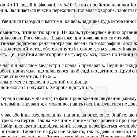
ків 8 з 10 людей інфіковані, і у 5-10% з них носійство палички 
обиш. Залишається вчасно перехопити почалася хвороба, зловити 
 з'явилися підозрілі симптоми: кашель, задишка будь інтенсивнос
аністю, пітливістю вранці. На жаль, туберкульоз інших органів
апідозрити його можна тільки вже при появі явних симптомів.
изначає додатково рентгенографію легень та томографічні дослі
к додатковий метод обстеження та інтерпретується зовсім інакше,
ту. Це - новітня аллергопроба на туберкульоз, схожа по техніці 
е час під наглядом медсестри я брала 5 препаратів. Перший тижд
роботи придумала, що звільняюся, щоб сидіти з дитиною. Друзі с
тав спілкуватися. Що ж ...
мально, мене перевели в денний стаціонар.
я допомогло їй одужати. Хвороба відступила.
ої терапії (мінімум 90 днів) та фази продовження лікування (міні
ь терміни лікування, а можливо, навіть госпіталізуватися не дов
 у вас або інше захворювання, наприклад онкологію. Знайте, що в
з трьох експертів. Таким же чином приймається рішення про пер
. Набір препаратів індивідуальний, завжди перевіряється чутливі
і вітаміни. Таблетки на руки не видають, так як деякі люди пота
реривати терапії, не займатися самолікуванням. Пропуски офіційн