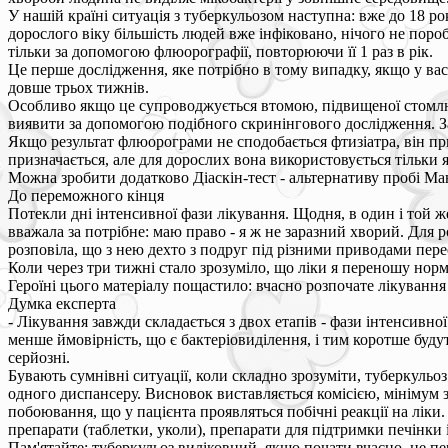
У нашій країні ситуація з туберкульозом наступна: вже до 18 ро
дорослого віку більшість людей вже інфіковано, нічого не пор
тільки за допомогою флюорографії, повторюючи її 1 раз в рік.
Це перше дослідження, яке потрібно в тому випадку, якщо у вас
довше трьох тижнів.
Особливо якщо це супроводжується втомою, підвищеної стомлюв
виявити за допомогою подібного скринінгового дослідження. З
Якщо результат флюорограми не сподобається фтизіатра, він пр
призначається, але для дорослих вона використовується тільки я
Можна зробити додатково Діаскін-тест - альтернативу пробі Ман
До переможного кінця
Потекли дні інтенсивної фази лікування. Щодня, в один і той ж
вважала за потрібне: маю право - я ж не заразний хворий. Для 
розповіла, що з нею дехто з подруг під різними приводами перес
Коли через три тижні стало зрозуміло, що ліки я переношу нор
Героїні цього матеріалу пощастило: вчасно розпочате лікуванн
Думка експерта
- Лікування завжди складається з двох етапів - фази інтенсивн
менше ймовірність, що є бактеріовиділення, і тим коротше будут
серйозні.
Бувають сумнівні ситуації, коли складно зрозуміти, туберкульоз
одного диспансеру. Висновок виставляється комісією, мінімум 
побоювання, що у пацієнта проявляться побічні реакції на ліки
препарати (таблетки, уколи), препарати для підтримки печінки 
Пам'ятайте: туберкульоз виліковний, якщо почати вчасно, не пе