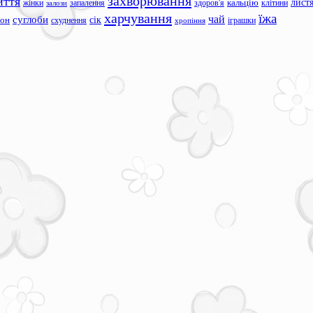
захворювання
иття
лист
жінки
запалення
здоров'я
кальцію
клітини
залози
харчування
їжа
чай
суглоби
сік
сон
схуднення
іграшки
хропіння