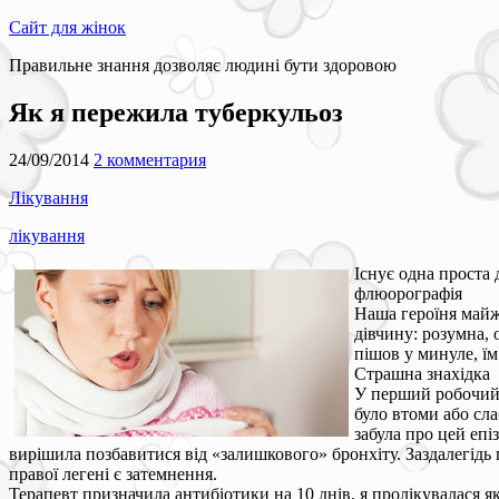
Сайт для жінок
Правильне знання дозволяє людині бути здоровою
Як я пережила туберкульоз
24/09/2014
2 комментария
Лікування
лікування
Існує одна проста 
флюорографія
Наша героїня майж
дівчину: розумна, 
пішов у минуле, їм
Страшна знахідка
У перший робочий д
було втоми або слаб
забула про цей епі
вирішила позбавитися від «залишкового» бронхіту. Заздалегідь 
правої легені є затемнення.
Терапевт призначила антибіотики на 10 днів, я пролікувалася я