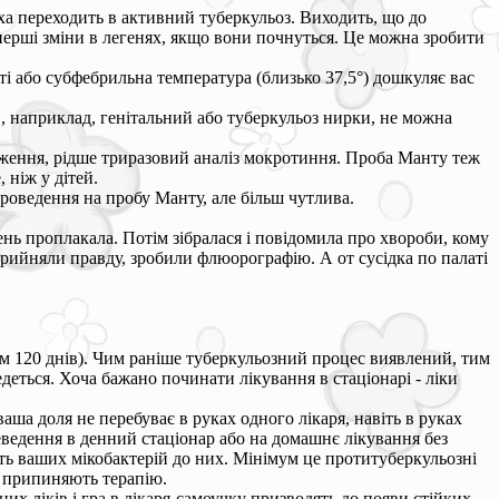
Коха переходить в активний туберкульоз. Виходить, що до
перші зміни в легенях, якщо вони почнуться. Це можна зробити
ті або субфебрильна температура (близько 37,5°) дошкуляє вас
, наприклад, генітальний або туберкульоз нирки, не можна
дження, рідше триразовий аналіз мокротиння. Проба Манту теж
 ніж у дітей.
проведення на пробу Манту, але більш чутлива.
ень проплакала. Потім зібралася і повідомила про хвороби, кому
прийняли правду, зробили флюорографію. А от сусідка по палаті
мум 120 днів). Чим раніше туберкульозний процес виявлений, тим
едеться. Хоча бажано починати лікування в стаціонарі - ліки
аша доля не перебуває в руках одного лікаря, навіть в руках
еведення в денний стаціонар або на домашнє лікування без
сть ваших мікобактерій до них. Мінімум це протитуберкульозні
й припиняють терапію.
их ліків і гра в лікаря-самоучку призводять до появи стійких