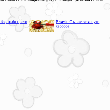
ь боротьби проти
Вітамін С може затягнути
хвороба