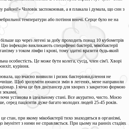
 районі!» Чоловік заспокоював, а я плакала і думала, що син з
фебрильної температури або потіння вночі. Серце було не на
 більше що через легені за добу проходить понад 10 кубометрів
 Цю інфекцію викликають специфічні бактерії, мікобактерії
нізму з током лімфи і крові, тому здатні вразити будь-який
на особистість. Це може бути колега, сусід, член сім'ї. Хворі
онхіт, куріння.
оювала, що вчасно виявили і ризик бактеріовиділення не
 точніше. Щоб зрозуміти нюанси змін в легенях, мене направили
аціонар. І хоча це був диспансер для хворих з закритою формою
и зеками.
ючи установа в ідеальному стані. Все акуратно, чисто. Моєю
е, серед пацієнтів дуже багато молодих людей 25-45 років.
е стан, при якому мікобактерії тихо знаходяться в організмі,
 імунітет з ними не справляється. При цьому на ранніх стадіях