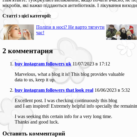
мікробів, які важко піддаються антибіотиків. І лікування виход
Статті з цієї категорії:
Поліпи в носі? Не варто тягнути
час!
2 комментария
buy instagram followers uk
11/07/2023 в 17:12
Marvelous, what a blog it is! This blog provides valuable
data to us, keep it up.
buy instagram followers that look real
16/06/2023 в 5:32
Excellent post. I was checking continuously this blog
and I am inspired! Extremely helpful info specially the remaini
I was seeking this certain info for a very long time.
Thanks and good luck.
Оставить комментарий