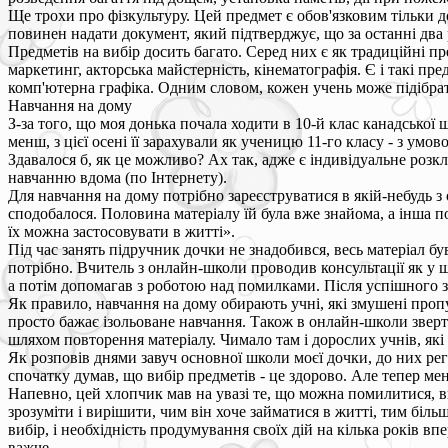
Ще трохи про фізкультуру. Цей предмет є обов'язковим тільки до
повинен надати документ, який підтверджує, що за останні два
Предметів на вибір досить багато. Серед них є як традиційні пред
маркетинг, акторська майстерність, кінематографія. Є і такі пред
комп'ютерна графіка. Одним словом, кожен учень може підібрат
Навчання на дому
З-за того, що моя донька почала ходити в 10-й клас канадської 
менш, з цієї осені її зарахували як ученицю 11-го класу - з умо
Здавалося б, як це можливо? Ах так, адже є індивідуальне розк
навчанню вдома (по Інтернету).
Для навчання на дому потрібно зареєструватися в якій-небудь з 
сподобалося. Половина матеріалу їй була вже знайома, а інша п
їх можна застосовувати в житті».
Під час занять підручник дочки не знадобився, весь матеріал бу
потрібно. Вчитель з онлайн-школи проводив консультації як у шк
а потім допомагав з роботою над помилками. Після успішного з
Як правило, навчання на дому обирають учні, які змушені пропу
просто бажає ізольоване навчання. Також в онлайн-школи зверт
шляхом повторення матеріалу. Чимало там і дорослих учнів, які 
Як розповів днями завуч основної школи моєї дочки, до них ре
спочатку думав, що вибір предметів - це здорово. Але тепер мен
Напевно, цей хлопчик мав на увазі те, що можна помилитися, виб
зрозуміти і вирішити, чим він хоче займатися в житті, тим біль
вибір, і необхідність продумування своїх дій на кілька років в
важче.