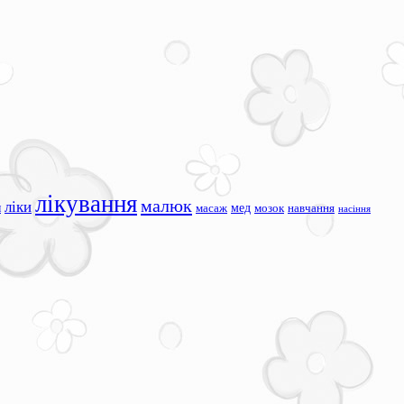
лікування
малюк
ліки
я
мед
масаж
мозок
навчання
насіння