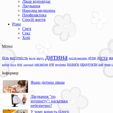
Лікар відповідає
Лікування
Народна медицина
Профілактика
Спосіб життя
Різне
Сім'я
Секс
Хобі
Мітки
дитина
дієта
вагітність
діти
ж
біль
вода
вірус
дослідження
продукти
очі
пологи
нос
організм
рак
печінка
руки
ноги
операції
нирок
Інформер
Якщо дитина лівша
Лікування "по
інтернету": наскільки
небезпечно?
У чому користь білого