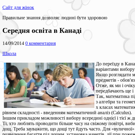
Сайт для жінок
Правильне знання дозволяє людині бути здоровою
Середня освіта в Канаді
14/09/2014
0 комментария
Школа
До переїзду в Кан
варіантами вибору
Якщо розглядати мі
предметів - обов'я
Отже, як ми і очік
передбачають ще і
Так, математика під
з алгебри та геоме
х класах математик
рівнем складності - введенням математичний аналіз (Сalculus).
Іншим прикладом можливості вибору всередині однієї і тієї ж ди
Ті, хто люблять проводити більше часу на свіжому повітрі, виб
дощ. Треба зауважити, що дощі тут йдуть часто. Для «вуличної»
розведення багаття під дощем, установка наметів, дії при пожеж