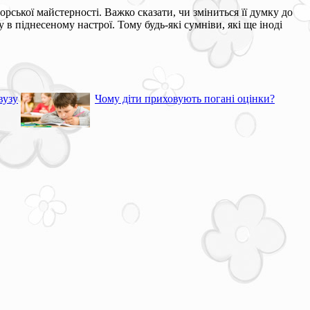
орської майстерності. Важко сказати, чи зміниться її думку до
 в піднесеному настрої. Тому будь-які сумніви, які ще іноді
вузу
Чому діти приховують погані оцінки?