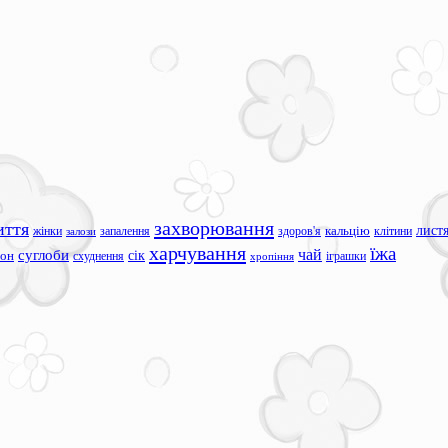
захворювання
иття
лист
жінки
запалення
здоров'я
кальцію
клітини
залози
харчування
їжа
чай
суглоби
сік
сон
схуднення
іграшки
хропіння