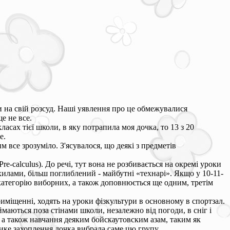
 на свій розсуд. Наші уявлення про це обмежувалися
е не все.
асах тієї школи, в яку потрапила моя дочка, то 13 з 20
е.
 все зрозуміло. З'ясувалося, що деякі з предметів
Pre-calculus). До речі, тут вона не розбивається на окремі уроки
хилами, більш поглиблений - майбутні «технарі». Якщо у 10-11-
 категорію виборних, а також доповнюється ще одним, третім
риміщенні, ходять на уроки фізкультури в основному в спортзал.
маються поза стінами школи, незалежно від погоди, в сніг і
о, а також навчання деяким бойскаутовским азам, таким як
лике захоплення дочка вибрала саме цю групу...