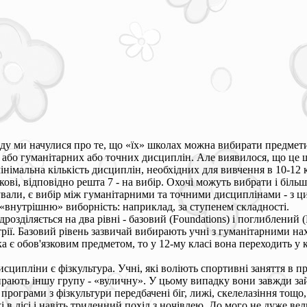
аду ми начулися про те, що «їх» школах можна вибирати предмети
 або гуманітарних або точних дисциплін. Але виявилося, що це щ
німальна кількість дисциплін, необхідних для вивчення в 10-12 кл
зкові, відповідно решта 7 - на вибір. Охочі можуть вибрати і більш
ували, є вибір між гуманітарними та точними дисциплінами - з цим
 «внутрішню» виборність: наприклад, за ступенем складності.
розділяється на два рівні - базовий (Foundations) і поглиблений (
трії. Базовий рівень зазвичай вибирають учні з гуманітарними на
а є обов'язковим предметом, то у 12-му класі вона переходить у
сципліни є фізкультура. Учні, які воліють спортивні заняття в п
ирають іншу групу - «вуличну». У цьому випадку вони завжди зай
 програми з фізкультури передбачені біг, лижі, скелелазіння тощ
і в лісі і навіть триденний похід з ночівлею. До мого не дуже ве