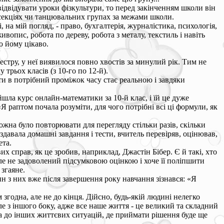
 відвідувати уроки фізкультури, то перед закінченням школи він
 секціях чи танцювальних групах за межами школи.
, на мій погляд, - право, бухгалтерія, журналістика, психологія,
ивопис, робота по дереву, робота з металу, текстиль і навіть
о йому цікаво.
местру, у неї виявилося повно хвостів за минулий рік. Тим не
 трьох класів (з 10-го по 12-й).
ети в потрібний проміжок часу стає реальною і завдяки
йшла курс онлайн-математики за 10-й клас, і їй це дуже
Я раптом почала розуміти, для чого потрібні всі ці формули, як
можна було повторювати для перегляду стільки разів, скільки
здавала домашні завдання і тести, вчитель перевіряв, оцінював,
ета.
х справ, як це зробив, наприклад, Джастін Бібер. Є й такі, хто
ле не задоволений підсумковою оцінкою і хоче її поліпшити
 згаяне.
 з них вже після завершення року навчання зізнався: «Я
згодна, але не до кінця. Дійсно, будь-якій людині нелегко
ле з іншого боку, адже все наше життя - це великий та складний
вка до інших життєвих ситуацій, де приймати рішення буде ще