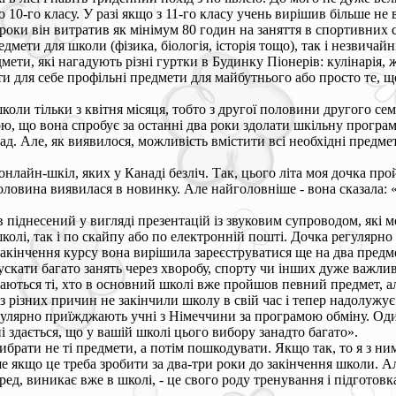
 10-го класу. У разі якщо з 11-го класу учень вирішив більше не
 роки він витратив як мінімум 80 годин на заняття в спортивних
мети для школи (фізика, біологія, історія тощо), так і незвичайні
мети, які нагадують різні гуртки в Будинку Піонерів: кулінарія, ж
и для себе профільні предмети для майбутнього або просто те, щ
школи тільки з квітня місяця, тобто з другої половини другого се
вою, що вона спробує за останні два роки здолати шкільну програму
лад. Але, як виявилося, можливість вмістити всі необхідні предм
онлайн-шкіл, яких у Канаді безліч. Так, цього літа моя дочка про
оловина виявилася в новинку. Але найголовніше - вона сказала: «
в піднесений у вигляді презентацій із звуковим супроводом, які 
олі, так і по скайпу або по електронній пошті. Дочка регулярно 
акінчення курсу вона вирішила зареєструватися ще на два предм
скати багато занять через хворобу, спорту чи інших дуже важливи
аються ті, хто в основний школі вже пройшов певний предмет, а
з різних причин не закінчили школу в свій час і тепер надолужує
гулярно приїжджають учні з Німеччини за програмою обміну. Один
і здається, що у вашій школі цього вибору занадто багато».
рати не ті предмети, а потім пошкодувати. Якщо так, то я з ним 
ше якщо це треба зробити за два-три роки до закінчення школи. А
перед, виникає вже в школі, - це свого роду тренування і підгото