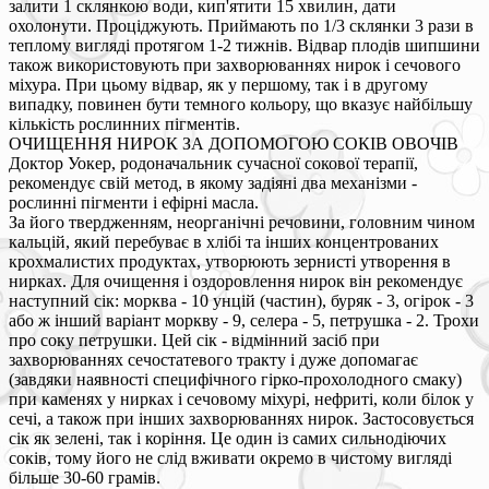
залити 1 склянкою води, кип'ятити 15 хвилин, дати
охолонути. Проціджують. Приймають по 1/3 склянки 3 рази в
теплому вигляді протягом 1-2 тижнів. Відвар плодів шипшини
також використовують при захворюваннях нирок і сечового
міхура. При цьому відвар, як у першому, так і в другому
випадку, повинен бути темного кольору, що вказує найбільшу
кількість рослинних пігментів.
ОЧИЩЕННЯ НИРОК ЗА ДОПОМОГОЮ СОКІВ ОВОЧІВ
Доктор Уокер, родоначальник сучасної сокової терапії,
рекомендує свій метод, в якому задіяні два механізми -
рослинні пігменти і ефірні масла.
За його твердженням, неорганічні речовини, головним чином
кальцій, який перебуває в хлібі та інших концентрованих
крохмалистих продуктах, утворюють зернисті утворення в
нирках. Для очищення і оздоровлення нирок він рекомендує
наступний сік: морква - 10 унцій (частин), буряк - 3, огірок - 3
або ж інший варіант моркву - 9, селера - 5, петрушка - 2. Трохи
про соку петрушки. Цей сік - відмінний засіб при
захворюваннях сечостатевого тракту і дуже допомагає
(завдяки наявності специфічного гірко-прохолодного смаку)
при каменях у нирках і сечовому міхурі, нефриті, коли білок у
сечі, а також при інших захворюваннях нирок. Застосовується
сік як зелені, так і коріння. Це один із самих сильнодіючих
соків, тому його не слід вживати окремо в чистому вигляді
більше 30-60 грамів.