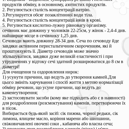
продуктів обміну, в основному, азотистих продуктів.
2. Регулюється сталість концентрації натрію.
3.Регулируется обсяг позаклітинної води тіла.
4. Регулюється сталість концентрації іонів в крові.
5. Регулюється кислотно-лужну рівновагу організму.
сечівник має довжину у чоловіків 22-25см, у жінок - 2,4-4 див.
найширше місце в сечівнику 1,25 див.
Сечоводи мають довжину 28-34 див. Сеча по сечоводу йде
завдяки активним перистальтичним скороченням, які й
проштовхують її. Діаметр сечоводів може значно
збільшуватися, завдяки дуже великій еластичності і при
утрудненнях у відтоку сечі здатний розширюватися до 8 см в
діаметрі!
Для очищення та оздоровлення нирок:
1) усунути причини, що ведуть до утворення камней.Для
цього змініть харчування і спосіб життя з метою нормалізації
обміну речовин, що усуне причини, що ведуть до
каменеутворення;
2) застосовувати засоби (кому яке підходить або є в наявності)
для роздроблення (розсмоктування) каменів, перетворюючи їх
в пісок.
Вибирається будь-який засіб: сік пижма, чорної редьки, сік
лимона, ялицеве масло, коріння марени або шипшини,
свіжовичавлені овочеві соки , кабаняча або власна сеча;
3) провести зрив роздроблених каменів (піску) і м'яко,