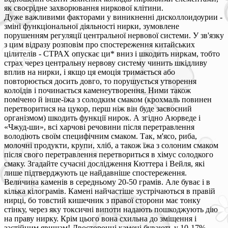
як своєрідне захворювання ниркової клітини.
Дуже важливими факторами у виникненні дисколлоидоурии -
зміні функціональної діяльності нирки, зумовлене
порушенням регуляції центральної нервової системи. У зв'язку
з цим відразу розповім про спостереження китайських
цілителів - СТРАХ опускає ци* вниз і шкодить ниркам, тобто
страх через центральну нервову систему чинить шкідливу
вплив на нирки, і якщо ця емоція тримається або
повторюється досить довго, то порушується утворення
колоїдів і починається каменеутворення. Ними також
помічено й інше-їжа з солодким смаком (крохмаль повинен
перетворитися на цукор, перш ніж він буде засвоєний
організмом) шкодить функції нирок. А згідно Аюрведе і
«Чжуд-ши», всі харчові речовини після перетравлення
володіють своїм специфічним смаком. Так, м'ясо, риба,
молочні продукти, крупи, хліб, а також їжа з солоним смаком
після свого перетравлення перетвориться в хімус солодкого
смаку. Згадайте сучасні дослідження Кюттера і Вейля, які
лише підтверджують це найдавніше спостереження.
Величина каменів в середньому 20-50 грамів. Але буває і в
кілька кілограмів. Камені найчастіше зустрічаються в правій
нирці, бо товстий кишечник з правої сторони має тонку
стінку, через яку токсичні випоти надають пошкоджують дію
на праву нирку. Крім цього вона схильна до зміщення і
застійним явищам! Двосторонні камені бувають у 10-17%