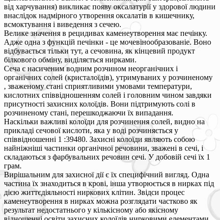
від харчування) викликає появу оксалатурії у здорової людини
внаслідок надмірного утворення оксалатів в кишечнику,
всмоктування і виведення з сечею.
Велике значення в рецидивах каменеутворення має печінку.
Адже одна з функцій печінки - це мочевінообразованіе. Воно
відбувається тільки тут, а сечовина, як кінцевий продукт
білкового обміну, виділяється нирками.
Сеча є насиченим водним розчином неорганічних і
органічних солей (кристалоїдів), утримуваних у розчиненому
, зваженому стані сприятливими умовами температури,
кислотних співвідношенням солей і головним чином завдяки
присутності захисних колоїдів. Вони підтримують солі в
розчиненому стані, перешкоджаючи їх випадання.
Наскільки важливі колоїди для розчинення солей, видно на
прикладі сечової кислоти, яка у воді розчиняється у
співвідношенні 1 :39480. Захисні колоїди являють собою
найніжніші частинки органічної речовини, зважені в сечі, і
складаються з фарбувальних речовин сечі. У добовій сечі їх 1
грам.
Вирішальним для захисної дії є їх специфічний вигляд. Одна
частина їх знаходиться в крові, інша утворюється в нирках під
дією життєдіяльності ниркових клітин. Звідси процес
каменеутворення в нирках можна розглядати частково як
результат недостатнього у кількісному або якісному
відношенні освіти захисних колоїдів нирковими елементами,