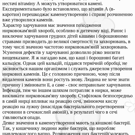
нестачі вітаміну А можуть утворюватися камені.
Експериментально було встановлено, що вітамін А (в-
каротин) перешкоджає каменеутворенню і сприяє розчиненню
вже утворилися каменів.
Характер харчування має значення походження
нирковокам'яній хворобі, особливо в дитячому віці. Раннє і
виключне харчування грудних дітей кашами і борошняними
стравами призводить до великої смертності та захворювань, в
тому числі значною частотою нирковокам'яній захворювань.
Усунення дефектів у харчуванні дозволило різко знизити
вищевказане. Я ж нагадаю вам, що каші і борошняні багаті
кальцієм. Однак цей кальцій, піддався термічній обробці, не
засвоюється нашим організмом і служить джерелом утворення
ниркових каменів. Це є головною причиною, чому після
видалення каменів вони ростуть знову. Людина не хоче знати
причину і змінювати її, а саме - своє неправильне харчування.
Інфекція, тим чи іншим шляхом потрапляє в нирки, може
викликати нирковокам'яну хворобу. Стафілокок безпосередньо
в самій нирці впливає на реакцію сечі, змінюючи кислу
реакцію на лужну (внаслідок бактеріального перетворення
сечовини в сечокислий амоній), в результаті чого в сечі
з'являються опади.
Деяке значення в каменеутворення мають та кишкові бактерії.
Так, у кишечнику людини живе бактерія, що виробляє
щавлевокислого вапно. Розмноження цих бактерій(залежить