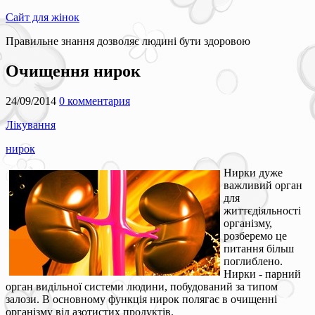
Сайт для жінок
Правильне знання дозволяє людині бути здоровою
Очищення нирок
24/09/2014
0 комментария
Лікування
нирок
Нирки дуже
важливий орган
для
життєдіяльності
організму,
розберемо це
питання більш
поглиблено.
Нирки - парний
орган видільної системи людини, побудований за типом
залози. В основному функція нирок полягає в очищенні
організму від азотистих продуктів.