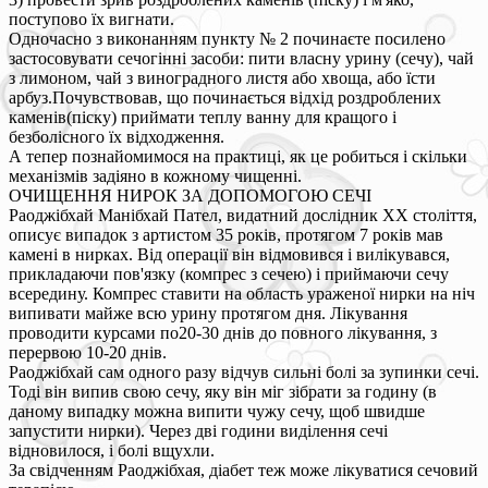
поступово їх вигнати.
Одночасно з виконанням пункту № 2 починаєте посилено
застосовувати сечогінні засоби: пити власну урину (сечу), чай
з лимоном, чай з виноградного листя або хвоща, або їсти
арбуз.Почувствовав, що починається відхід роздроблених
каменів(піску) приймати теплу ванну для кращого і
безболісного їх відходження.
А тепер познайомимося на практиці, як це робиться і скільки
механізмів задіяно в кожному чищенні.
ОЧИЩЕННЯ НИРОК ЗА ДОПОМОГОЮ СЕЧІ
Раоджібхай Манібхай Пател, видатний дослідник XX століття,
описує випадок з артистом 35 років, протягом 7 років мав
камені в нирках. Від операції він відмовився і вилікувався,
прикладаючи пов'язку (компрес з сечею) і приймаючи сечу
всередину. Компрес ставити на область ураженої нирки на ніч
випивати майже всю урину протягом дня. Лікування
проводити курсами по20-30 днів до повного лікування, з
перервою 10-20 днів.
Раоджібхай сам одного разу відчув сильні болі за зупинки сечі.
Тоді він випив свою сечу, яку він міг зібрати за годину (в
даному випадку можна випити чужу сечу, щоб швидше
запустити нирки). Через дві години виділення сечі
відновилося, і болі вщухли.
За свідченням Раоджібхая, діабет теж може лікуватися сечовий