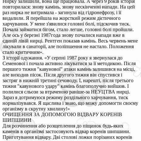
Нирку залишили, вона ще працювала. А через 9 років історія
повторилася: знову камінь, знову нескінченні напади. На цей
раз нирка не витримала - загинула від гідронефрозу, і її
видалили. Я перейшла на жорсткий режим дієтичного
харчування. У мене з'явилися головні болі, підскочив тиск.
Почала займатися бігом, стало легше, головні болі пройшли.
Але ось у березні 1987года знову почалися напади вже в
єдиній лівій нирці. Рентген показав камінь. Весь червень мене
лікували в санаторії, але поліпшення не настало. Положення
стало критичним».
З історії одужання. «У серпні 1987 року я звернулася до
Семенової і почала активно лікуватися за її методикою. Після
першого тижня "кавунової" атаки камінь залишився на місці,
але виходив пісок. Після другого тижня він спустився і
застряг в нижній третині сечоводу. І, нарешті, після третього
тижня "кавунового удару" камінь благополучно вийшов. І
полилися сльози за втраченою раніше-за НЕУЦТВА нирці.
Зараз я дотримуюся режиму роздільного харчування, тиск
нормалізувався. Я щаслива і знаю, що можу допомогти своєму
організму в скрутну хвилину!»
ОЧИЩЕННЯ ЗА ДОПОМОГОЮ ВІДВАРУ КОРЕНІВ
ШИПШИНИ
Для розчинення або розщеплення до піщинок будь-яких
каменів в організмі застосовують відвар коренів шипшини.
Приготування відвару. Дві столові ложки порізаних коренів