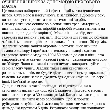
ОЧИЩЕННЯ НИРОК ЗА ДОПОМОГОЮ ПИХТОВОГО
МАСЛА
Це можливо найпростіший і ефективний метод очищення
нирок. Суть його в наступному. В залежності від сезону року
ви застосовуєте протягом тижня сечогінні засоби.
Взимку і пізньою осінню збір сечогінних трав: материнка,
шавлія, меліса, спориш, звіробій (звіробій можна замінити на
шипшина, плоди або коріння). Можна інший збір, все
залежить від регіону і так далі. Подрібнивши трави до розмірів
чаїнок і змішавши в рівних частинах, або за вагою - 30 грамів.
Заварити, краще залити окропом, настояти, щоб вийшов
темного кольору і приймати в теплому вигляді з однією
столовою ложкою меду по 100-150 грамів до еди.в кінці літа
використовуйте кавуни, навесні і влітку - свіжовичавлені соки
по Уокеру. Якщо ж взагалі нічого немає - використовуйте
свою власну урину. Завдяки такій зміні сечогінних і
розчиняють коштів, ви будете діяти на весь спектр ниркових
каменів. Бо один засіб підходить для одних каменів і не бере
інші. Пам'ятайте про це.
Далі, після тижня такої попередньої підготовки, ви в
сечогінний настій (сік) додаєте 5 крапель пихтового масла і
випиваєте все це за 30 хвилин до їжі. Бажано масло гарненько
розмішати і випити через соломинку, щоб запобігти
руйнуванню зубів. Так і застосовуйте ялицеве масло 3 рази в
день до їжі протягом 5 днів. Результати очищення починають