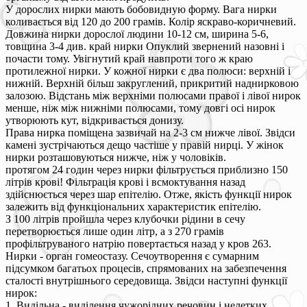
У дорослих нирки мають бобовидную форму. Вага нирки
коливається від 120 до 200 грамів. Колір яскраво-коричневий.
Довжина нирки дорослої людини 10-12 см, ширина 5-6,
товщина 3-4 див. край нирки Опуклий звернений назовні і
почасти тому. Увігнутий край навпроти того ж краю
протилежної нирки. У кожної нирки є два полюси: верхній і
нижній. Верхній більш закруглений, прикритий наднирковою
залозою. Відстань між верхніми полюсами правої і лівої нирок
менше, ніж між нижніми полюсами, тому довгі осі нирок
утворюють кут, відкривається донизу.
Права нирка поміщена зазвичай на 2-3 см нижче лівої. Звідси
камені зустрічаються дещо частіше у правій нирці. У жінок
нирки розташовуються нижче, ніж у чоловіків.
протягом 24 годин через нирки фільтрується приблизно 150
літрів крові! Фільтрація крові і всмоктування назад
здійснюється через шар епітелію. Отже, якість функції нирок
залежить від функціональних характеристик епітелію.
З 100 літрів пройшла через клубочки рідини в сечу
перетворюється лише один літр, а з 270 грамів
профільтруваного натрію повертається назад у кров 263.
Нирки - орган гомеостазу. Сечоутворення є сумарним
підсумком багатьох процесів, спрямованих на забезпечення
сталості внутрішнього середовища. Звідси наступні функції
нирок:
1. Видільна - виділення чужорідних речовин і нелетких