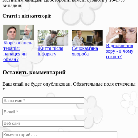
випадків.
Статті з цієї категорії:
Біорезонансна
Відновлення
терапія:
Життя після
Сечокам'яна
зору - в чому
панацея чи
інфаркту
хвороба
секрет?
обман?
Оставить комментарий
Ваш email не будет опубликован. Обязательные поля отмечены
*