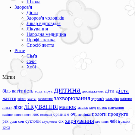
Школа
Здоров'я
Дієти
Здоров'я чоловіків
Лікар відповідає
Лікування
Народна медицина
Профілактика
Спосіб життя
Різне
Сім'я
Секс
Хобі
Мітки
дитина
дієта
вагітність
діти
біль
вода
вірус
дослідження
захворювання
життя
жінки
запалення
здоров'я
кальцію
клітини
залози
лікування
малюк
ліки
листя
мед
масаж
мозок
навчання
продукти
очі
пологи
нос
організм
печінка
ноги
операції
насіння
нирок
харчування
чай
суглоби
сік
рак
сон
руки
схуднення
іграшки
хропіння
їжа