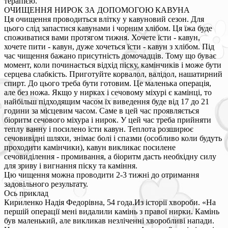
терапією.
ОЧИЩЕННЯ НИРОК ЗА ДОПОМОГОЮ КАВУНА
Ця очищення проводиться влітку у кавуновий сезон. Для
цього слід запастися кавунами і чорним хлібом. Ця їжа буде
споживатися вами протягом тижня. Хочете їсти - кавун,
хочете пити - кавун, дуже хочеться їсти - кавун з хлібом. Під
час чищення бажано присутність домочадців. Тому що буває
момент, коли починається відхід піску, камінчиків і може бути
серцева слабкість. Приготуйте корвалол, валідол, нашатирний
спирт. До цього треба бути готовим. Це маленька операція,
але без ножа. Якщо у нирках і сечовому міхурі є камінці, то
найбільш підходящим часом їх виведення буде від 17 до 21
години за місцевим часом. Саме в цей час проявляється
біоритм сечового міхура і нирок. У цей час треба прийняти
теплу ванну і посилено їсти кавун. Теплота розширює
сечовивідні шляхи, знімає болі і спазми (особливо коли будуть
проходити камінчики), кавун викликає посилене
сечовиділення - промивання, а біоритм дасть необхідну силу
для зриву і вигнання піску та каміння.
Цю чищення можна проводити 2-3 тижні до отримання
задовільного результату.
Ось приклад
Кириленко Надія Федорівна, 54 года.Из історії хвороби. «На
першій операції мені видалили камінь з правої нирки. Камінь
був маленький, але викликав незліченні хворобливі напади.