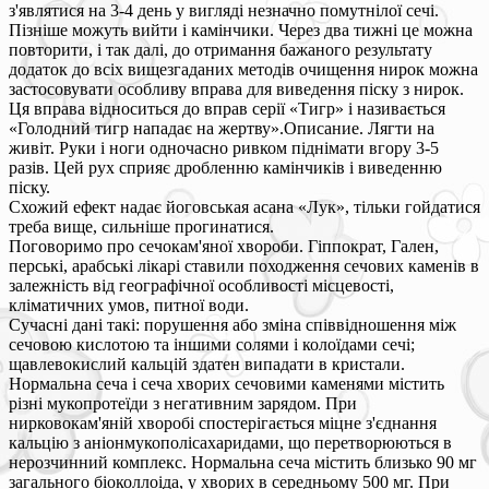
з'являтися на 3-4 день у вигляді незначно помутнілої сечі.
Пізніше можуть вийти і камінчики. Через два тижні це можна
повторити, і так далі, до отримання бажаного результату
додаток до всіх вищезгаданих методів очищення нирок можна
застосовувати особливу вправа для виведення піску з нирок.
Ця вправа відноситься до вправ серії «Тигр» і називається
«Голодний тигр нападає на жертву».Описание. Лягти на
живіт. Руки і ноги одночасно ривком піднімати вгору 3-5
разів. Цей рух сприяє дробленню камінчиків і виведенню
піску.
Схожий ефект надає йоговськая асана «Лук», тільки гойдатися
треба вище, сильніше прогинатися.
Поговоримо про сечокам'яної хвороби. Гіппократ, Гален,
перські, арабські лікарі ставили походження сечових каменів в
залежність від географічної особливості місцевості,
кліматичних умов, питної води.
Сучасні дані такі: порушення або зміна співвідношення між
сечовою кислотою та іншими солями і колоїдами сечі;
щавлевокислий кальцій здатен випадати в кристали.
Нормальна сеча і сеча хворих сечовими каменями містить
різні мукопротеїди з негативним зарядом. При
нирковокам'яній хворобі спостерігається міцне з'єднання
кальцію з аніонмукополісахаридами, що перетворюються в
нерозчинний комплекс. Нормальна сеча містить близько 90 мг
загального біоколлоіда, у хворих в середньому 500 мг. При