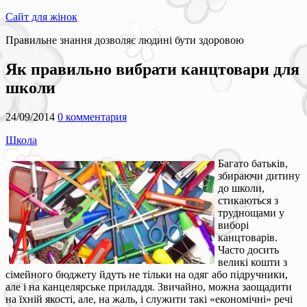
Сайт для жінок
Правильне знання дозволяє людині бути здоровою
Як правильно вибрати канцтовари для
школи
24/09/2014
0 комментария
Школа
Багато батьків,
збираючи дитину
до школи,
стикаються з
труднощами у
виборі
канцтоварів.
Часто досить
великі кошти з
сімейного бюджету йдуть не тільки на одяг або підручники,
але і на канцелярське приладдя. Звичайно, можна заощадити
на їхній якості, але, на жаль, і служити такі «економічні» речі