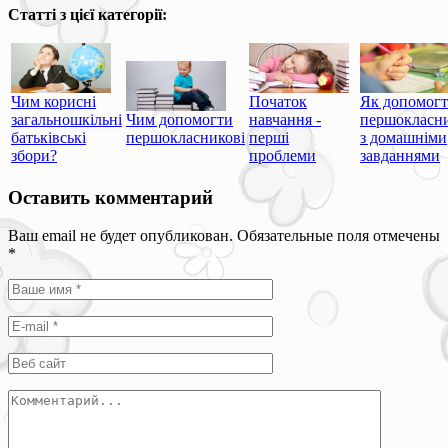
Статті з цієї категорії:
Чим корисні
Початок
Як допомог
загальношкільні
Чим допомогти
навчання -
першокласн
батьківські
першокласникові
перші
з домашніми
збори?
проблеми
завданнями
Оставить комментарий
Ваш email не будет опубликован. Обязательные поля отмечены
*