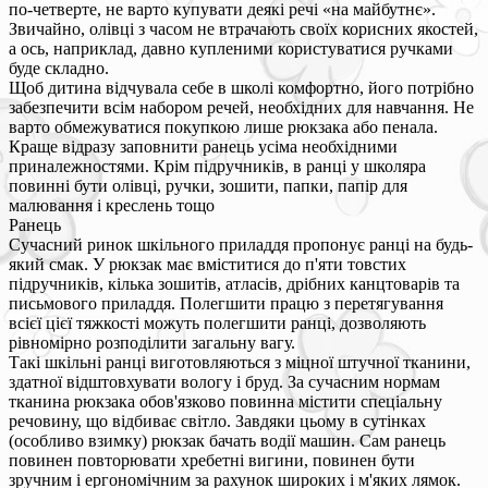
по-четверте, не варто купувати деякі речі «на майбутнє».
Звичайно, олівці з часом не втрачають своїх корисних якостей,
а ось, наприклад, давно купленими користуватися ручками
буде складно.
Щоб дитина відчувала себе в школі комфортно, його потрібно
забезпечити всім набором речей, необхідних для навчання. Не
варто обмежуватися покупкою лише рюкзака або пенала.
Краще відразу заповнити ранець усіма необхідними
приналежностями. Крім підручників, в ранці у школяра
повинні бути олівці, ручки, зошити, папки, папір для
малювання і креслень тощо
Ранець
Сучасний ринок шкільного приладдя пропонує ранці на будь-
який смак. У рюкзак має вміститися до п'яти товстих
підручників, кілька зошитів, атласів, дрібних канцтоварів та
письмового приладдя. Полегшити працю з перетягування
всієї цієї тяжкості можуть полегшити ранці, дозволяють
рівномірно розподілити загальну вагу.
Такі шкільні ранці виготовляються з міцної штучної тканини,
здатної відштовхувати вологу і бруд. За сучасним нормам
тканина рюкзака обов'язково повинна містити спеціальну
речовину, що відбиває світло. Завдяки цьому в сутінках
(особливо взимку) рюкзак бачать водії машин. Сам ранець
повинен повторювати хребетні вигини, повинен бути
зручним і ергономічним за рахунок широких і м'яких лямок.