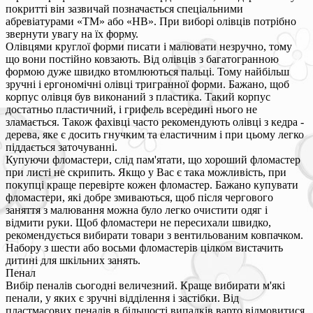
покритті він зазвичай позначається спеціальними
абревіатурами «ТМ» або «НВ». При виборі олівців потрібно
звернути увагу на їх форму.
Олівцями круглої форми писати і малювати незручно, тому
що вони постійно ковзають. Від олівців з багатогранною
формою дуже швидко втомлюються пальці. Тому найбільш
зручні і ергономічні олівці тригранної форми. Бажано, щоб
корпус олівця був виконаний з пластика. Такий корпус
достатньо пластичний, і грифель всередині нього не
зламається. Також фахівці часто рекомендують олівці з кедра -
дерева, яке є досить гнучким та еластичним і при цьому легко
піддається заточуванні.
Купуючи фломастери, слід пам'ятати, що хороший фломастер
при листі не скрипить. Якщо у Вас є така можливість, при
покупці краще перевірте кожен фломастер. Бажано купувати
фломастери, які добре змиваються, щоб після чергового
заняття з малювання можна було легко очистити одяг і
відмити руки. Щоб фломастери не пересихали швидко,
рекомендується вибирати товари з вентильованим ковпачком.
Набору з шести або восьми фломастерів цілком вистачить
дитині для шкільних занять.
Пенал
Вибір пеналів сьогодні величезний. Краще вибирати м'які
пенали, у яких є зручні відділення і застібки. Від
пластмасових пеналів в більшості випадків варто відмовитися,