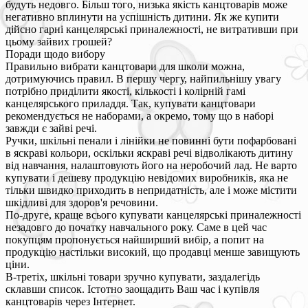
будуть недовго. Більш того, низька якість канцтоварів може
негативно вплинути на успішність дитини. Як же купити
дійсно гарні канцелярські приналежності, не витративши при
цьому зайвих грошей?
Поради щодо вибору
Правильно вибрати канцтовари для школи можна,
дотримуючись правил. В першу чергу, найпильнішу увагу
потрібно приділити якості, кількості і колірній гамі
канцелярського приладдя. Так, купувати канцтовари
рекомендується не наборами, а окремо, тому що в наборі
завжди є зайві речі.
Ручки, шкільні пенали і лінійки не повинні бути пофарбовані
в яскраві кольори, оскільки яскраві речі відволікають дитину
від навчання, налаштовують його на неробочий лад. Не варто
купувати і дешеву продукцію невідомих виробників, яка не
тільки швидко приходить в непридатність, але і може містити
шкідливі для здоров'я речовини.
По-друге, краще всього купувати канцелярські приналежності
незадовго до початку навчального року. Саме в цей час
покупцям пропонується найширший вибір, а попит на
продукцію настільки високий, що продавці менше завищують
ціни.
В-третіх, шкільні товари зручно купувати, заздалегідь
склавши список. Істотно заощадить Ваш час і купівля
канцтоварів через Інтернет.