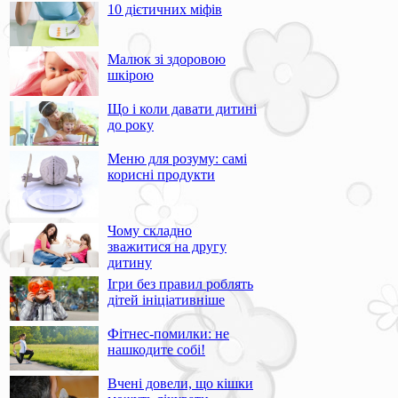
10 дієтичних міфів
Малюк зі здоровою
шкірою
Що і коли давати дитині
до року
Меню для розуму: самі
корисні продукти
Чому складно
зважитися на другу
дитину
Ігри без правил роблять
дітей ініціативніше
Фітнес-помилки: не
нашкодите собі!
Вчені довели, що кішки