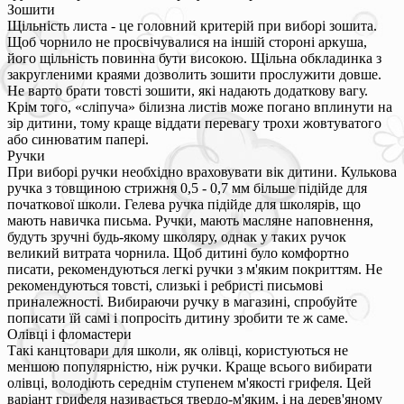
Зошити
Щільність листа - це головний критерій при виборі зошита.
Щоб чорнило не просвічувалися на іншій стороні аркуша,
його щільність повинна бути високою. Щільна обкладинка з
закругленими краями дозволить зошити прослужити довше.
Не варто брати товсті зошити, які надають додаткову вагу.
Крім того, «сліпуча» білизна листів може погано вплинути на
зір дитини, тому краще віддати перевагу трохи жовтуватого
або синюватим папері.
Ручки
При виборі ручки необхідно враховувати вік дитини. Кулькова
ручка з товщиною стрижня 0,5 - 0,7 мм більше підійде для
початкової школи. Гелева ручка підійде для школярів, що
мають навичка письма. Ручки, мають масляне наповнення,
будуть зручні будь-якому школяру, однак у таких ручок
великий витрата чорнила. Щоб дитині було комфортно
писати, рекомендуються легкі ручки з м'яким покриттям. Не
рекомендуються товсті, слизькі і ребристі письмові
приналежності. Вибираючи ручку в магазині, спробуйте
пописати їй самі і попросіть дитину зробити те ж саме.
Олівці і фломастери
Такі канцтовари для школи, як олівці, користуються не
меншою популярністю, ніж ручки. Краще всього вибирати
олівці, володіють середнім ступенем м'якості грифеля. Цей
варіант грифеля називається твердо-м'яким, і на дерев'яному