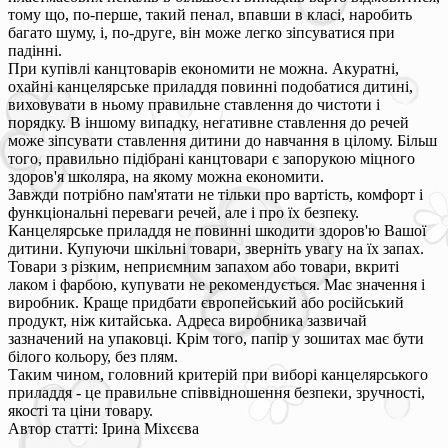
тому що, по-перше, такий пенал, впавши в класі, наробить
багато шуму, і, по-друге, він може легко зіпсуватися при
падінні.
При купівлі канцтоварів економити не можна. Акуратні,
охайні канцелярське приладдя повинні подобатися дитині,
виховувати в ньому правильне ставлення до чистоти і
порядку. В іншому випадку, негативне ставлення до речей
може зіпсувати ставлення дитини до навчання в цілому. Більш
того, правильно підібрані канцтовари є запорукою міцного
здоров'я школяра, на якому можна економити.
Завжди потрібно пам'ятати не тільки про вартість, комфорт і
функціональні переваги речей, але і про їх безпеку.
Канцелярське приладдя не повинні шкодити здоров'ю Вашої
дитини. Купуючи шкільні товари, зверніть увагу на їх запах.
Товари з різким, неприємним запахом або товари, вкриті
лаком і фарбою, купувати не рекомендується. Має значення і
виробник. Краще придбати європейський або російський
продукт, ніж китайська. Адреса виробника зазвичай
зазначений на упаковці. Крім того, папір у зошитах має бути
білого кольору, без плям.
Таким чином, головний критерій при виборі канцелярського
приладдя - це правильне співвідношення безпеки, зручності,
якості та ціни товару.
Автор статті: Ірина Міхєєва