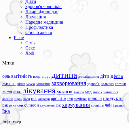
Дієти
Здоров'я чоловіків
Лікар відповідає
Лікування
Народна медицина
Профілактика
Спосіб життя
Різне
Сім'я
Секс
Хобі
Мітки
дитина
дієта
вагітність
діти
біль
вода
вірус
дослідження
захворювання
життя
жінки
запалення
здоров'я
кальцію
клітини
залози
лікування
малюк
ліки
листя
мед
масаж
мозок
навчання
продукти
очі
пологи
нос
організм
печінка
ноги
операції
насіння
нирок
харчування
чай
суглоби
сік
рак
сон
руки
схуднення
іграшки
хропіння
їжа
Інформер