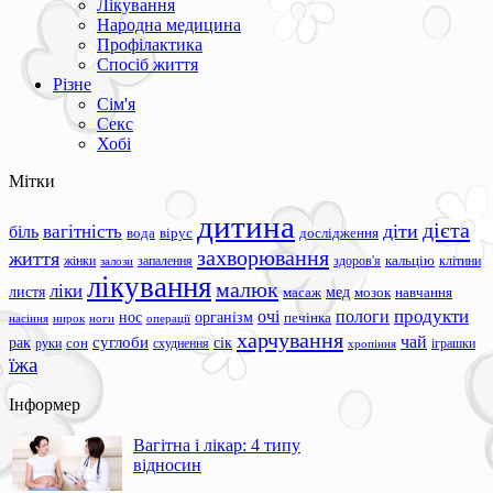
Лікування
Народна медицина
Профілактика
Спосіб життя
Різне
Сім'я
Секс
Хобі
Мітки
дитина
дієта
вагітність
діти
біль
вода
вірус
дослідження
захворювання
життя
жінки
запалення
здоров'я
кальцію
клітини
залози
лікування
малюк
ліки
листя
мед
масаж
мозок
навчання
продукти
очі
пологи
нос
організм
печінка
ноги
операції
насіння
нирок
харчування
чай
суглоби
сік
рак
сон
руки
схуднення
іграшки
хропіння
їжа
Інформер
Вагітна і лікар: 4 типу
відносин