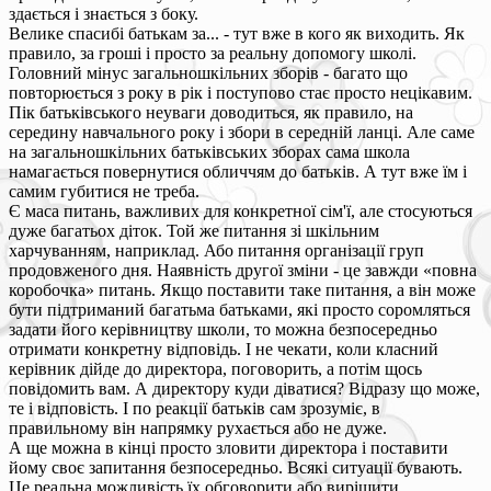
здається і знається з боку.
Велике спасибі батькам за... - тут вже в кого як виходить. Як
правило, за гроші і просто за реальну допомогу школі.
Головний мінус загальношкільних зборів - багато що
повторюється з року в рік і поступово стає просто нецікавим.
Пік батьківського неуваги доводиться, як правило, на
середину навчального року і збори в середній ланці. Але саме
на загальношкільних батьківських зборах сама школа
намагається повернутися обличчям до батьків. А тут вже їм і
самим губитися не треба.
Є маса питань, важливих для конкретної сім'ї, але стосуються
дуже багатьох діток. Той же питання зі шкільним
харчуванням, наприклад. Або питання організації груп
продовженого дня. Наявність другої зміни - це завжди «повна
коробочка» питань. Якщо поставити таке питання, а він може
бути підтриманий багатьма батьками, які просто соромляться
задати його керівництву школи, то можна безпосередньо
отримати конкретну відповідь. І не чекати, коли класний
керівник дійде до директора, поговорить, а потім щось
повідомить вам. А директору куди діватися? Відразу що може,
те і відповість. І по реакції батьків сам зрозуміє, в
правильному він напрямку рухається або не дуже.
А ще можна в кінці просто зловити директора і поставити
йому своє запитання безпосередньо. Всякі ситуації бувають.
Це реальна можливість їх обговорити або вирішити.