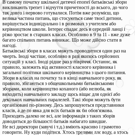
В самому початку шкільної дитячої епопеї батьківські збори
викликають трепет і відчуття причетності до всього, до чого
так довго і нервово готувалися. Потім вже розумієш, що
велика частина питань, що стосуються саме твоєї дитини,
вирішується індивідуально і в розмовах з учителем або
керівництвом школи. Інтерес спадає десь в середній ланці і
різко зростає в старших класах. Особливо в 9 та 11 - вже дуже
багато спільних питань виникає. Що може дійсно стати в
нагоді.
Батьківські збори в класах можуть проводитися один раз на
чверть. Іноді частіше, особливо в разі якихось серйозних
ситуацій у класі. Іноді рідше раз у півріччя. Останнє, як
правило, залежить від активності класного керівника і
загальної політики шкільного керівництва з цього питання.
Збори в класах на початку та в кінці навчального року, як
правило, збігаються з общешкольными батьківськими
зборами, коли керівництво коханого (або нелюба, як
виходить) навчального закладу щось віщає для однієї або
декількох навчальних паралелей. Такі збори можуть бути
організовані по-різному. Десь запрошуються представники
класів, а де-то явка для всіх батьків як би обов'язкова.
Приходять далеко не всі, але інформація з таких зборів
доводиться до більшості батьків набагато швидше.
Не всі директори (завучі і т.д.) вміють красиво і грамотно
говорити. Ну куди подітися. Хтось трелями ллє воду, а хтось