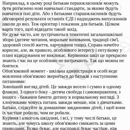
Наприклад, в цьому році батькам першокласників можуть
бути роз'яснено нові навчальні стандарти, за якими будуть
навчатися їхні діти. Або з батьками старшокласників будуть
обговорені результати останніх ЄДІ і надходжень випускників
школи до внз. Теж орієнтир і показник для батьків. Цілком
варта того, щоб відвідати такий захід.
Не дуже часто, але зустрічаються тематичні загальношкільні
збори (дитяче читання, моральне виховання, традиції сім'ї,
здоровий спосіб життя, харчування тощо). Справа начебто
корисне, але, як правило, особливого інтересу і ентузіазму у
плані відвідування не викликає. Керівники шкіл це прекрасно
знають і час на це особливо не витрачають. Так що можна не
боятися.
Обов'язковий момент - шкільна адміністрація в особі веде
мовлення обов'язково звернеться до батьків з наступними
питаннями:
Зовнішній вигляд дітей. Це завжди весело і сумно в одному
флаконі. З одного боку - дитяча свобода і самовираження, з
іншого - бажання бачити дитину в нормальному вигляді. З
хлопчиками чомусь питань завжди менше, ніж з дівчатками.
Батьки, слідкуйте за домашніми завданнями дітей, і щоб вони
їх частіше робили, чим не робили.
Куріння і алкоголь шкідливі, і всі, у тому числі батьки, це
знають, але чомусь школу обов'язково смикають за цими
приводами. Всяко буває, але насправді буває частіше, ніж