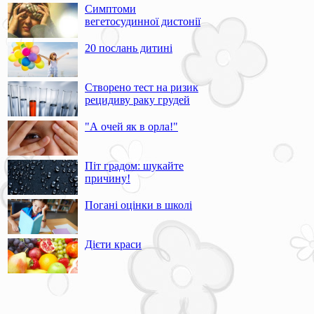
Симптоми
вегетосудинної дистонії
20 послань дитині
Створено тест на ризик
рецидиву раку грудей
"А очей як в орла!"
Піт градом: шукайте
причину!
Погані оцінки в школі
Дієти краси