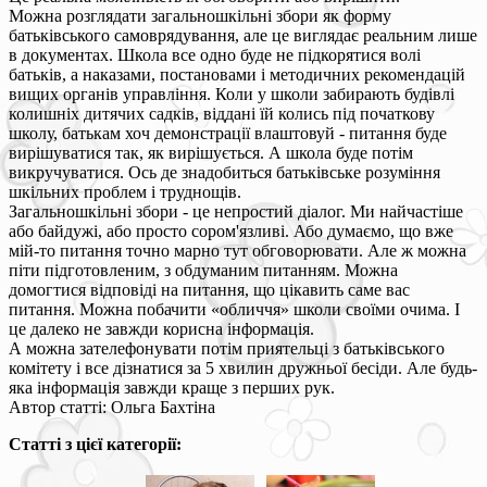
Можна розглядати загальношкільні збори як форму
батьківського самоврядування, але це виглядає реальним лише
в документах. Школа все одно буде не підкорятися волі
батьків, а наказами, постановами і методичних рекомендацій
вищих органів управління. Коли у школи забирають будівлі
колишніх дитячих садків, віддані їй колись під початкову
школу, батькам хоч демонстрації влаштовуй - питання буде
вирішуватися так, як вирішується. А школа буде потім
викручуватися. Ось де знадобиться батьківське розуміння
шкільних проблем і труднощів.
Загальношкільні збори - це непростий діалог. Ми найчастіше
або байдужі, або просто сором'язливі. Або думаємо, що вже
мій-то питання точно марно тут обговорювати. Але ж можна
піти підготовленим, з обдуманим питанням. Можна
домогтися відповіді на питання, що цікавить саме вас
питання. Можна побачити «обличчя» школи своїми очима. І
це далеко не завжди корисна інформація.
А можна зателефонувати потім приятельці з батьківського
комітету і все дізнатися за 5 хвилин дружньої бесіди. Але будь-
яка інформація завжди краще з перших рук.
Автор статті: Ольга Бахтіна
Статті з цієї категорії: