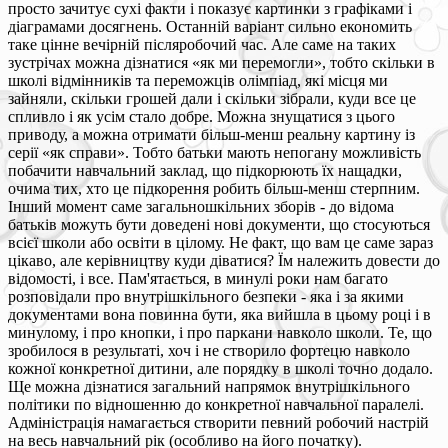
просто зачитує сухі факти і показує картинки з графіками і
діаграмами досягнень. Останній варіант сильно економить
таке цінне вечірній післяробочий час. Але саме на таких
зустрічах можна дізнатися «як ми перемогли», тобто скільки в
школі відмінників та переможців олімпіад, які місця ми
зайняли, скільки грошей дали і скільки зібрали, куди все це
спливло і як усім стало добре. Можна знущатися з цього
приводу, а можна отримати більш-менш реальну картину із
серії «як справи». Тобто батьки мають непогану можливість
побачити навчальний заклад, що підкорюють їх нащадки,
очима тих, хто це підкорення робить більш-менш стерпним.
Інший момент саме загальношкільних зборів - до відома
батьків можуть бути доведені нові документи, що стосуються
всієї школи або освіти в цілому. Не факт, що вам це саме зараз
цікаво, але керівництву куди діватися? Їм належить довести до
відомості, і все. Пам'ятається, в минулі роки нам багато
розповідали про внутрішкільного безпеки - яка і за якими
документами вона повинна бути, яка вийшла в цьому році і в
минулому, і про кнопки, і про паркани навколо школи. Те, що
зробилося в результаті, хоч і не створило фортецю навколо
кожної конкретної дитини, але порядку в школі точно додало.
Ще можна дізнатися загальний напрямок внутрішкільного
політики по відношенню до конкретної навчальної паралелі.
Адміністрація намагається створити певний робочий настрій
на весь навчальний рік (особливо на його початку).