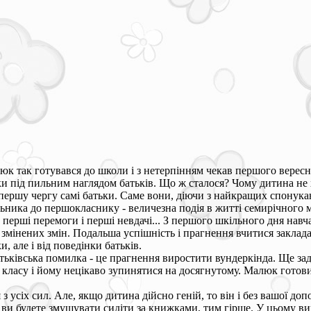
к так готувався до школи і з нетерпінням чекав першого вересня,
и під пильним наглядом батьків. Що ж сталося? Чому дитина не х
першу чергу самі батьки. Саме вони, діючи з найкращих спонукан
льника до першокласнику - величезна подія в житті семирічного 
перші перемоги і перші невдачі... З першого шкільного дня навча
змінених змін. Подальша успішність і прагнення вчитися заклада
и, але і від поведінки батьків.
ьківська помилка - це прагнення виростити вундеркінда. Ще за
класу і йому нецікаво зупинятися на досягнутому. Малюк готови
з усіх сил. Але, якщо дитина дійсно геній, то він і без вашої до
 ви будете змушувати сидіти за книжками, тим гірше. У цьому 