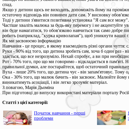
спад.
Якщо у дитини щось не виходить, допоможіть йому на проміжних
остаточну відповідь він повинен дати сам. У висновку обов'язк
Тоді у дитини з'явитися позитивна установка "Я сам все можу".
Частіше хваліть малюка за будь-яку перемогу і не акцентуйте ув
він буде намагатися, то обов'язково навчиться так само добре
робить (наприклад, "курка криволапая"), щоб уникнути вашої гл
Як ми засвоюємо інформацію
Навчання - це процес, в якому взаємодіють різні органи чуття: с
Руки - 90% від того, що дитина зробить сам, хоча б один раз - 
здається, що все незрозуміло. Нехай спробує, а ви при необхідн
Рот - 70% того, про що ми говоримо - відкладається в пам'яті.
правильної думки, але постарайтеся, щоб остаточний правильну
Вуха - лише 20% того, що дитина чує - він запам'ятовує. Тому 
Ока - 30% того, що малюк бачить - він засвоює. Малюйте йому 
виникатимуть асоціації, і він легко зрозуміє матеріал.
З повагою, Марія Дьоміна
При підготовці до випуску використані матеріали порталу Росій
Статті з цієї категорії:
Початок навчання - перші
проблеми