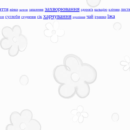
захворювання
иття
лист
жінки
запалення
здоров'я
кальцію
клітини
залози
харчування
їжа
чай
суглоби
сік
сон
схуднення
іграшки
хропіння