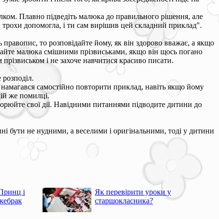
лком. Плавно підведіть малюка до правильного рішення, але
и трохи допомогла, і ти сам вирішив цей складний приклад".
ь правопис, то розповідайте йому, як він здорово вважає, а якщо
ивайте малюка смішними прізвиськами, якщо він щось погано
 прізвиськом і не захоче навчитися красиво писати.
е розподіл.
 й намагався самостійно повторити приклад, навіть якщо йому
шій же помилці.
оворюйте свої дії. Навідними питаннями підводите дитини до
і бути не нудними, а веселими і оригінальними, тоді у дитини
Принц і
Як перевірити уроки у
жебрак
старшокласника?