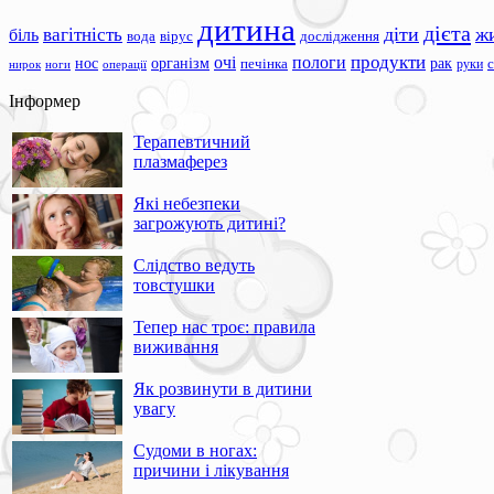
дитина
дієта
вагітність
діти
ж
біль
вода
вірус
дослідження
продукти
очі
пологи
нос
організм
рак
печінка
руки
ноги
операції
нирок
Інформер
Терапевтичний
плазмаферез
Які небезпеки
загрожують дитині?
Слідство ведуть
товстушки
Тепер нас троє: правила
виживання
Як розвинути в дитини
увагу
Судоми в ногах:
причини і лікування