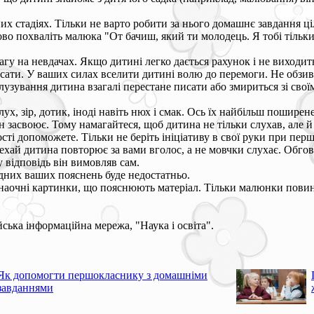
 стадіях. Тільки не варто робити за нього домашнє завдання ці
ово похваліть малюка "От бачиш, який ти молодець. Я тобі тільк
агу на невдачах. Якщо дитині легко дається рахунок і не виходит
 писати. У ваших силах вселити дитині волю до перемоги. Не обз
узування дитина взагалі перестане писати або змириться зі своїм
лух, зір, дотик, іноді навіть нюх і смак. Ось їх найбільш поширен
він засвоює. Тому намагайтеся, щоб дитина не тільки слухав, але
ості допоможете. Тільки не беріть ініціативу в свої руки при пер
 Нехай дитина повторює за вами вголос, а не мовчки слухає. Обг
 відповідь він вимовляв сам.
одних ваших пояснень буде недостатньо.
наочні картинки, що пояснюють матеріал. Тільки малюнки повинн
ська інформаційна мережа, "Наука і освіта".
Як допомогти першокласнику з домашніми
завданнями