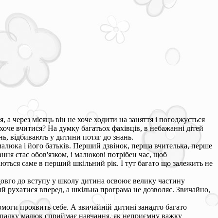
 а через місяць він не хоче ходити на заняття і погоджується
оче вчитися? На думку багатьох фахівців, в небажанні дітей
ь, відбивають у дитини потяг до знань.
малюка і його батьків. Перший дзвінок, перша вчителька, перше
ння стає обов'язком, і малюкові потрібен час, щоб
ються саме в перший шкільний рік. І тут багато що залежить не
довго до вступу у школу дитина освоює велику частину
й рухатися вперед, а шкільна програма не дозволяє. Звичайно,
помоги проявить себе. А звичайній дитині занадто багато
випадку малюк сприймає навчання, як неприємну важку