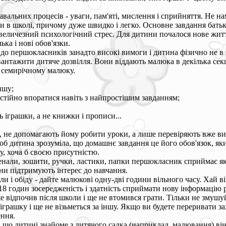
альних процесів - уваги, пам'яті, мислення і сприйняття. Не нам
и в школі, причому дуже швидко і легко. Основне завдання батьків
еличезний психологічний стрес. Для дитини почалося нове життя
ька і нові обов'язки.
до першокласників занадто високі вимоги і дитина фізично не в з
авантажити дитяче дозвілля. Вони віддають малюка в декілька се
о семирічному малюку.
ншу;
остійно впоратися навіть з найпростішим завданням;
ь іграшки, а не книжки і прописи...
, не допомагають йому робити уроки, а лише перевіряють вже ви
 щоб дитина зрозуміла, що домашнє завдання це його обов'язок, я
у, хоча б своєю присутністю.
нали, зошити, ручки, ластики, папки першокласник сприймає як 
они підтримують інтерес до навчання.
і обіду - дайте малюкові одну-дві години вільного часу. Хай ві
-18 годин зосередженість і здатність сприймати нову інформацію 
 відпочив після школи і ще не втомився грати. Тільки не змушу
грашку і ще не візьметься за іншу. Якщо ви будете переривати з
ення.
 що дитині знайоме з дитячого садка (наприклад, малювання) він з