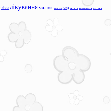
лікування
малюк
ліки
я
мед
масаж
мозок
навчання
насіння