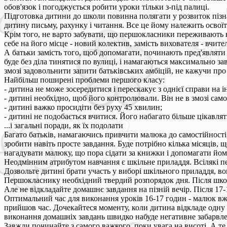
обов'язок і погоджується робити уроки тільки з-під палиці.
Підготовка дитини до школи повинна полягати у розвиток пізнав
дитину письму, рахунку і читання. Все це йому належить освоїт
Крім того, не варто забувати, що першокласники переживають в
себе на його місце - новий колектив, замість вихователя - вчител
А батьки замість того, щоб допомагати, починають пред'являти 
буде без діла тинятися по вулиці, і намагаються максимально з
змозі задовольнити запити батьківських амбіцій, не кажучи пр
Найбільш поширені проблеми першого класу:
- дитина не може зосередитися і перескакує з однієї справи на і
- дитині необхідно, щоб його контролювали. Він не в змозі сам
- дитині важко просидіти без руху 45 хвилин;
- дитині не подобається вчитися. Його набагато більше цікавлят
...і загальні поради, як їх подолати
Багато батьків, намагаючись привчити малюка до самостійності
зробити навіть просте завдання. Буде потрібно кілька місяців,
нагадувати малюку, що пора сідати за книжки і допомагати йом
Неодмінним атрибутом навчання є шкільне приладдя. Всілякі пе
Дозвольте дитині брати участь у виборі шкільного приладдя, в
Першокласнику необхідний твердий розпорядок дня. Після школи 
Але не відкладайте домашнє завдання на пізній вечір. Після 17
Оптимальний час для виконання уроків 16-17 годин - малюк вже
прийшов час. Дочекайтеся моменту, коли дитина відкладе одну і
виконання домашніх завдань швидко набуде негативне забарвл
Завжди починайте з самого важкого, поки увага на висоті. А те,