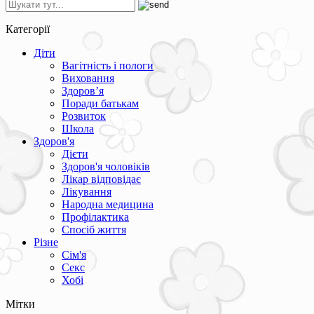
Категорії
Діти
Вагітність і пологи
Виховання
Здоров’я
Поради батькам
Розвиток
Школа
Здоров'я
Дієти
Здоров'я чоловіків
Лікар відповідає
Лікування
Народна медицина
Профілактика
Спосіб життя
Різне
Сім'я
Секс
Хобі
Мітки