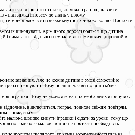
агайтеся під що б то ні стало, як можна раніше, навчити
 - підтримка інтересу до знань у цілому.
, і він не в змозі миттєво звикнутися з новою роллю. Поставте
мозі їх виконувати. Крім цього дорослі бояться, що дитина
кцій і вимагають від нього неможливого. Не кожен дорослий в
конане завдання. Але не кожна дитина в змозі самостійно
кий треба виконувати. Тому перший час ви повинні м'яко
нові іграшки. Тому не економте на цих необхідних атрибутах.
н відпочине, відключиться, пограє, подихає свіжим повітрям.
різко знижується.
йте малюка швидко кинути іграшки і сідати за уроки, тому що
ахоплено граючого малюка виникне протест і необхідність
уміє зробити і після того, як крива зосередженості піде на