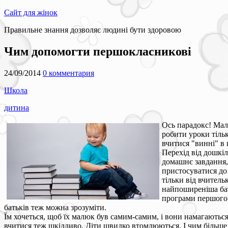
Сайт для жінок
Правильне знання дозволяє людині бути здоровою
Чим допомогти першокласникові
24/09/2014
0 комментария
Школа
дитина
Ось парадокс! Малю
робити уроки тільк
вчитися "винні" в 
Перехід від дошкі
домашнє завдання, 
пристосуватися до 
тільки від вчительк
найпоширеніша бат
програми першого 
батьків теж можна зрозуміти.
Їм хочеться, щоб їх малюк був самим-самим, і вони намагаються 
вчитися теж шкідливо. Діти швидко втомлюються. І чим більше