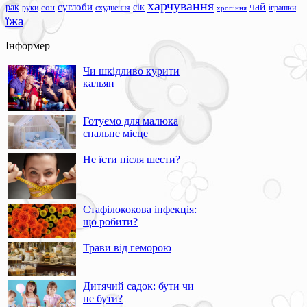
харчування
чай
суглоби
сік
рак
сон
руки
схуднення
іграшки
хропіння
їжа
Інформер
Чи шкідливо курити
кальян
Готуємо для малюка
спальне місце
Не їсти після шести?
Стафілококова інфекція:
що робити?
Трави від геморою
Дитячий садок: бути чи
не бути?