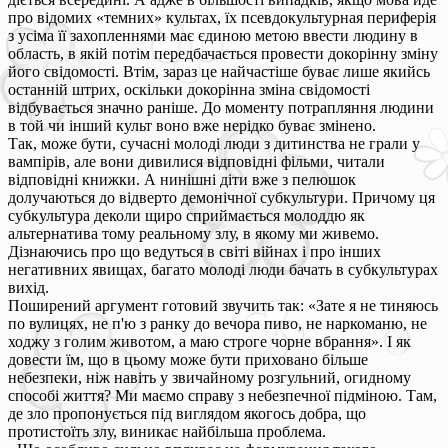
про відомих «темних» культах, їх псевдокультурная периферія
з усіма її захопленнями має єдиною метою ввести людину в
область, в якій потім передбачається провести докорінну зміну
його свідомості. Втім, зараз це найчастіше буває лише якийсь
останній штрих, оскільки докорінна зміна свідомості
відбувається значно раніше. До моменту потрапляння людини
в той чи інший культ воно вже нерідко буває змінено.
Так, може бути, сучасні молоді люди з дитинства не грали у
вампірів, але вони дивилися відповідні фільми, читали
відповідні книжки. А нинішні діти вже з пелюшок
долучаються до відверто демонічної субкультури. Причому ця
субкультура деколи щиро сприймається молоддю як
альтернатива тому реальному злу, в якому ми живемо.
Дізнаючись про що ведуться в світі війнах і про інших
негативних явищах, багато молоді люди бачать в субкультурах
вихід.
Поширений аргумент готовий звучить так: «Зате я не тиняюсь
по вулицях, не п'ю з ранку до вечора пиво, не наркоманю, не
ходжу з голим животом, а маю строге чорне вбрання». І як
довести їм, що в цьому може бути приховано більше
небезпеки, ніж навіть у звичайному розгульний, огидному
способі життя? Ми маємо справу з небезпечної підміною. Там,
де зло пропонується під виглядом якогось добра, що
протистоїть злу, виникає найбільша проблема.