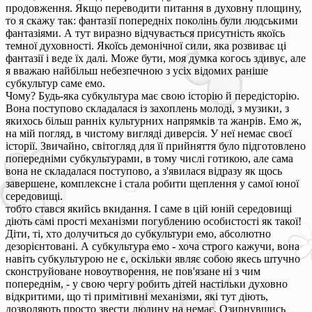
продовження. Якщо переводити питання в духовну площину,
то я скажу так: фантазії попередніх поколінь були людськими
фантазіями. А тут виразно відчувається присутність якоїсь
темної духовності. Якоїсь демонічної сили, яка розвиває ці
фантазії і веде їх далі. Може бути, моя думка когось здивує, але
я вважаю найбільш небезпечною з усіх відомих раніше
субкультур саме емо.
Чому? Будь-яка субкультура має свою історію й передісторію.
Вона поступово складалася із захоплень молоді, з музики, з
якихось більш ранніх культурних напрямків та жанрів. Емо ж,
на мій погляд, в чистому вигляді диверсія. У неї немає своєї
історії. Звичайно, світогляд для її прийняття було підготовлено
попередніми субкультурами, в тому числі готикою, але сама
вона не складалася поступово, а з'явилася відразу як щось
завершене, комплексне і стала робити щеплення у самої юної
середовищі.
тобто стався якийсь вкидання. І саме в цій юній середовищі
діють самі прості механізми погублению особистості як такої!
Діти, ті, хто долучиться до субкультури емо, абсолютно
дезорієнтовані. А субкультура емо - хоча строго кажучи, вона
навіть субкультурою не є, оскільки являє собою якесь штучно
сконструйоване новоутворення, не пов'язане ні з чим
попереднім, - у свою чергу робить дітей настільки духовно
відкритими, що ті примітивні механізми, які тут діють,
дозволяють просто звести людину на немає. Озирнувшись