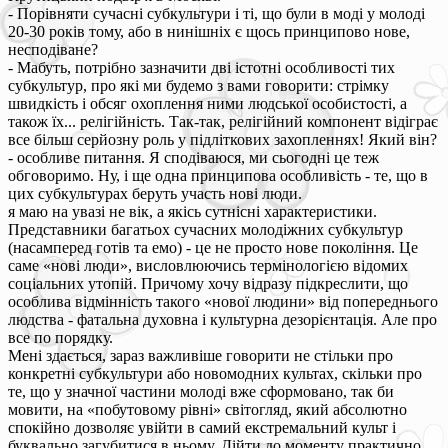
- Порівняти сучасні субкультури і ті, що були в моді у молоді
20-30 років тому, або в нинішніх є щось принципово нове,
несподіване?
- Мабуть, потрібно зазначити дві істотні особливості тих
субкультур, про які ми будемо з вами говорити: стрімку
швидкість і обсяг охоплення ними людської особистості, а
також їх... релігійність. Так-так, релігійний компонент відіграє
все більш серйозну роль у підліткових захопленнях! Який він?
- особливе питання. Я сподіваюся, ми сьогодні це теж
обговоримо. Ну, і ще одна принципова особливість - те, що в
цих субкультурах беруть участь нові люди.
я маю на увазі не вік, а якісь сутнісні характеристики.
Представники багатьох сучасних молодіжних субкультур
(насамперед готів та емо) - це не просто нове покоління. Це
саме «нові люди», висловлюючись термінологією відомих
соціальних утопій. Причому хочу відразу підкреслити, що
особлива відмінність такого «нової людини» від попереднього
людства - фатальна духовна і культурна дезорієнтація. Але про
все по порядку.
Мені здається, зараз важливіше говорити не стільки про
конкретні субкультури або новомодних культах, скільки про
те, що у значної частини молоді вже сформовано, так би
мовити, на «побутовому рівні» світогляд, який абсолютно
спокійно дозволяє увійти в самий екстремальний культ і
буквально загубитися в ньому. Дійти до моменту практично