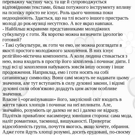
переважну частину часу, та ще й супроводжується
відповідними текстами, більш потужного інструменту впливу
на психіку просто не існує. Роль цього чинника поки
недооцінюють. Здається, що на тлі всього іншого пристрасть
молоді до рок-музиці несуттєво. А все якраз навпаки.
- Найбільш яскравими представниками молодіжних
субкультур є готи. Як коротко можна визначити ідеологію
готовий?
- Такі субкультури, як готи чи емо, не можна розглядати в
якості простого молодіжного захоплення. В них існує
релігійно-містична компонента. А коли людина стикається з
нею, вона входить в простір його захоплень і починає діяти. І
тоді всі ці захоплення набувають зовсім іншу основу і інше
продовження. Наприклад, емо і готи носять на собі
сатанинську символіку. Вони самі можуть не надавати цьому
значення, але тут вступають в силу духовні закони, і відомі
духовні сили обов'язково додадуть цим актом особливе
значення.
Власне і «організувавши» його, закулісний світ входить в
життя таких хлопців і починає на неї впливати. Але,
звичайно, розуміють це далеко не всі і далеко не відразу.
Підлітків приваблює насамперед зовнішня сторона: сама мода,
наліт романтики, таємниці, вишуканості. Привертає
відособленість групи, почуття якогось, якщо хочете, обрання.
Адже готи йдуть хлопці розумні, досить ерудовані, по-своєму