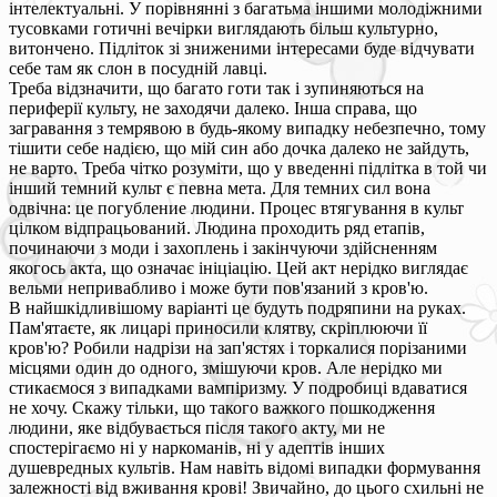
інтелектуальні. У порівнянні з багатьма іншими молодіжними
тусовками готичні вечірки виглядають більш культурно,
витончено. Підліток зі зниженими інтересами буде відчувати
себе там як слон в посудній лавці.
Треба відзначити, що багато готи так і зупиняються на
периферії культу, не заходячи далеко. Інша справа, що
загравання з темрявою в будь-якому випадку небезпечно, тому
тішити себе надією, що мій син або дочка далеко не зайдуть,
не варто. Треба чітко розуміти, що у введенні підлітка в той чи
інший темний культ є певна мета. Для темних сил вона
одвічна: це погубление людини. Процес втягування в культ
цілком відпрацьований. Людина проходить ряд етапів,
починаючи з моди і захоплень і закінчуючи здійсненням
якогось акта, що означає ініціацію. Цей акт нерідко виглядає
вельми непривабливо і може бути пов'язаний з кров'ю.
В найшкідливішому варіанті це будуть подряпини на руках.
Пам'ятаєте, як лицарі приносили клятву, скріплюючи її
кров'ю? Робили надрізи на зап'ястях і торкалися порізаними
місцями один до одного, змішуючи кров. Але нерідко ми
стикаємося з випадками вампіризму. У подробиці вдаватися
не хочу. Скажу тільки, що такого важкого пошкодження
людини, яке відбувається після такого акту, ми не
спостерігаємо ні у наркоманів, ні у адептів інших
душевредных культів. Нам навіть відомі випадки формування
залежності від вживання крові! Звичайно, до цього схильні не