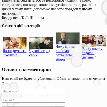
візьмуть за сектанта або за нездорової людини. Будемо
сподіватися, що воцерковлення суспільства та державних
діячів у тому числі допоможе навести порядок у цьому
питанні.
Бесіду вела Т. Л. Шишова
Статті з цієї категорії:
Чому ми не
В яку школу
Як подружити
Чужий серед
любимо
"здати"
школярів?
своїх
батьківські
дитини?
збори
Оставить комментарий
Ваш email не будет опубликован. Обязательные поля отмечены
*