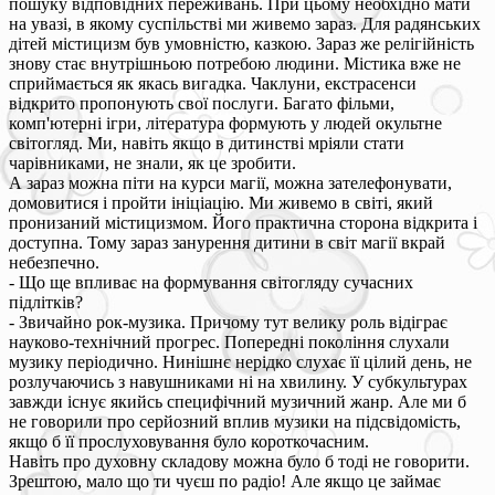
пошуку відповідних переживань. При цьому необхідно мати
на увазі, в якому суспільстві ми живемо зараз. Для радянських
дітей містицизм був умовністю, казкою. Зараз же релігійність
знову стає внутрішньою потребою людини. Містика вже не
сприймається як якась вигадка. Чаклуни, екстрасенси
відкрито пропонують свої послуги. Багато фільми,
комп'ютерні ігри, література формують у людей окультне
світогляд. Ми, навіть якщо в дитинстві мріяли стати
чарівниками, не знали, як це зробити.
А зараз можна піти на курси магії, можна зателефонувати,
домовитися і пройти ініціацію. Ми живемо в світі, який
пронизаний містицизмом. Його практична сторона відкрита і
доступна. Тому зараз занурення дитини в світ магії вкрай
небезпечно.
- Що ще впливає на формування світогляду сучасних
підлітків?
- Звичайно рок-музика. Причому тут велику роль відіграє
науково-технічний прогрес. Попередні покоління слухали
музику періодично. Нинішнє нерідко слухає її цілий день, не
розлучаючись з навушниками ні на хвилину. У субкультурах
завжди існує якийсь специфічний музичний жанр. Але ми б
не говорили про серйозний вплив музики на підсвідомість,
якщо б її прослуховування було короткочасним.
Навіть про духовну складову можна було б тоді не говорити.
Зрештою, мало що ти чуєш по радіо! Але якщо це займає