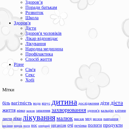
Здоров’я
Поради батькам
Розвиток
Школа
Здоров'я
Дієти
Здоров'я чоловіків
Лікар відповідає
Лікування
Народна медицина
Профілактика
Спосіб життя
Різне
Сім'я
Секс
Хобі
Мітки
дитина
дієта
вагітність
діти
біль
вода
вірус
дослідження
захворювання
життя
жінки
запалення
здоров'я
кальцію
клітини
залози
лікування
малюк
ліки
листя
мед
масаж
мозок
навчання
продукти
очі
пологи
нос
організм
печінка
ноги
операції
насіння
нирок