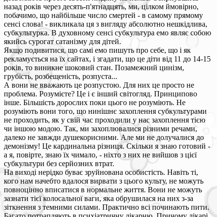
назад років через десять-п'ятнадцять, ми, цілком ймовірно,
побачимо, що найбільше число смертей - в самому прямому
сенсі слова! - викликала ця з вигляду абсолютно нешкідлива,
субкультурка. В духовному сенсі субкультура емо являє собою
якийсь сурогат сатанізму для дітей.
Якщо подивитися, що самі емо пишуть про себе, що і як
рекламується на їх сайтах, і згадати, що це діти від 11 до 14-15
років, то виникне шоковий стан. Позамежний цинізм,
грубість, розбещеність, розпуста...
А вони не вважають це розпустою. Для них це просто не
проблема. Розумієте? Це і є інший світогляд. Принципово
інше. Більшість дорослих поки цього не розуміють. Не
розуміють вони того, що нинішнє захоплення субкультурами
не проходить, як у свій час проходили у нас захоплення тією
чи іншою модою. Так, ми захоплювалися різними речами,
далеко не завжди душекорисними. Але ми не долучалися до
демонізму! Це кардинальна різниця. Скільки я знаю готовий -
а я, повірте, знаю їх чимало, - ніхто з них не вийшов з цієї
субкультури без серйозних втрат.
На виході нерідко буває зруйнована особистість. Навіть ті,
кого нам начебто вдалося вирвати з цього культу, не можуть
повноцінно вписатися в нормальне життя. Вони не можуть
зазнати тієї колосальної ваги, яка обрушилася на них з-за
зіткнення з темними силами. Практично всі починають пити.
Багато потрапляють в психіатричну лікарню. Причому лікарі