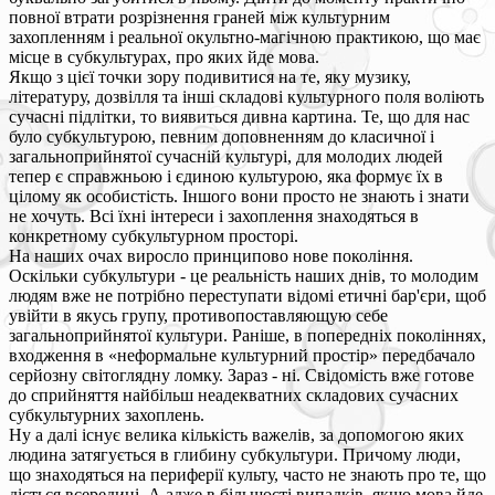
повної втрати розрізнення граней між культурним
захопленням і реальної окультно-магічною практикою, що має
місце в субкультурах, про яких йде мова.
Якщо з цієї точки зору подивитися на те, яку музику,
літературу, дозвілля та інші складові культурного поля воліють
сучасні підлітки, то виявиться дивна картина. Те, що для нас
було субкультурою, певним доповненням до класичної і
загальноприйнятої сучасній культурі, для молодих людей
тепер є справжньою і єдиною культурою, яка формує їх в
цілому як особистість. Іншого вони просто не знають і знати
не хочуть. Всі їхні інтереси і захоплення знаходяться в
конкретному субкультурном просторі.
На наших очах виросло принципово нове покоління.
Оскільки субкультури - це реальність наших днів, то молодим
людям вже не потрібно переступати відомі етичні бар'єри, щоб
увійти в якусь групу, противопоставляющую себе
загальноприйнятої культури. Раніше, в попередніх поколіннях,
входження в «неформальне культурний простір» передбачало
серйозну світоглядну ломку. Зараз - ні. Свідомість вже готове
до сприйняття найбільш неадекватних складових сучасних
субкультурних захоплень.
Ну а далі існує велика кількість важелів, за допомогою яких
людина затягується в глибину субкультури. Причому люди,
що знаходяться на периферії культу, часто не знають про те, що
діється всередині. А адже в більшості випадків, якщо мова йде