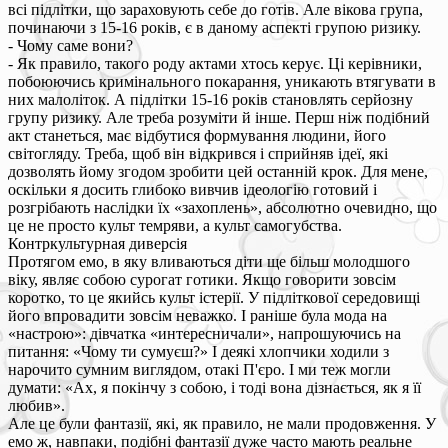
всі підлітки, що зараховують себе до готів. Але вікова група,
починаючи з 15-16 років, є в даному аспекті групою ризику.
- Чому саме вони?
- Як правило, такого роду актами хтось керує. Ці керівники,
побоюючись кримінального покарання, уникають втягувати в
них малоліток. А підлітки 15-16 років становлять серйозну
групу ризику. Але треба розуміти й інше. Перш ніж подібний
акт станеться, має відбутися формування людини, його
світогляду. Треба, щоб він відкрився і сприйняв ідеї, які
дозволять йому згодом зробити цей останній крок. Для мене,
оскільки я досить глибоко вивчив ідеологію готовий і
розгрібають наслідки їх «захоплень», абсолютно очевидно, що
це не просто культ темряви, а культ самогубства.
Контркультурная диверсія
Протягом емо, в яку вливаються діти ще більш молодшого
віку, являє собою сурогат готики. Якщо говорити зовсім
коротко, то це якийсь культ істерії. У підліткової середовищі
його впровадити зовсім неважко. І раніше була мода на
«настрою»: дівчатка «интересничали», напрошуючись на
питання: «Чому ти сумуєш?» І деякі хлопчики ходили з
нарочито сумним виглядом, отакі П'єро. І ми теж могли
думати: «Ах, я покінчу з собою, і тоді вона дізнається, як я її
любив».
Але це були фантазії, які, як правило, не мали продовження. У
емо ж, навпаки, подібні фантазії дуже часто мають реальне