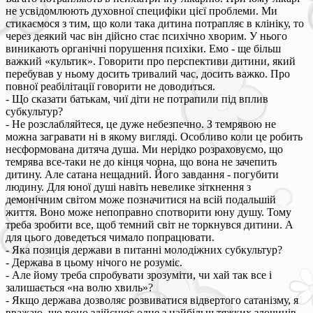
не усвідомлюють духовної специфіки цієї проблеми. Ми
стикаємося з тим, що коли така дитина потрапляє в клініку, то
через деякий час він дійсно стає психічно хворим. У нього
виникають органічні порушення психіки. Емо - ще більш
важкий «культик». Говорити про перспективи дитини, який
перебував у ньому досить тривалий час, досить важко. Про
повної реабілітації говорити не доводиться.
- Що сказати батькам, чиї діти не потрапили під вплив
субкультур?
- Не розслабляйтеся, це дуже небезпечно. З темрявою не
можна загравати ні в якому вигляді. Особливо коли це робить
несформована дитяча душа. Ми нерідко розраховуємо, що
темрява все-таки не до кінця чорна, що вона не зачепить
дитину. Але сатана нещадний. Його завдання - погубити
людину. Для юної душі навіть невелике зіткнення з
демонічним світом може позначитися на всій подальшій
життя. Воно може непоправно спотворити юну душу. Тому
треба зробити все, щоб темний світ не торкнувся дитини. А
для цього доведеться чимало попрацювати.
- Яка позиція держави в питанні молодіжних субкультур?
- Держава в цьому нічого не розуміє.
- Але йому треба спробувати зрозуміти, чи хай так все і
залишається «на волю хвиль»?
- Якщо держава дозволяє розвиватися відвертого сатанізму, я
вважаю, що воно здійснює одне з найбільш тяжких злочинів.