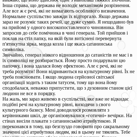
Інша справа, що держава не володіє механізмом розрізнення.
Але все ж є речі, які не вимагають особливого визначення.
Нормальне суспільство завжди їх відторгало. Якщо держава
зараз не розуміє таких речей, це дуже сумно. Я нещодавно був
на прийомі у одного високопоставленого чиновника. Він
запросив до себе помічника в чині генерала. Той прийшов і
поклав на стіл папку, на якій були витіснені перевернута
п'ятикутна зірка, морда козла і ще якась сатанинська
символіка.
Звичайно, генерал ніякого відношення до сатаністів не має і в
їх символіці не розбирається. Йому просто подарували цю
папочку, і вона здалася йому ефектною. Але є речі, які не
треба розуміти! Вони відриваються на культурному рівні. Їх не
треба пояснювати. І якщо людина серйозної світської
організації ходить з таким татусем, тому що вона йому
сподобалася, неважко припустити, що з духовним станом цієї
людини не все в порядку.
На жаль, ми зараз живемо в суспільстві, яке вже не відкидає
подібні речі на культурному рівні, виходячи з свого
культурного базису. Мені доводилося розмовляти з
керівниками шкіл, де організовувалися «готичні» вечірки. На
стінах висіли плакати з сатанинською атрибутикою. Я
переконався в тому, що безглуздо говорити про сакральному
значенні цієї атрибутики людям, які в цьому не тямлять. Тебе