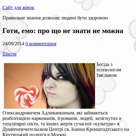
Сайт для жінок
Правильне знання дозволяє людині бути здоровою
Готи, емо: про що не знати не можна
24/09/2014
0 комментария
Школа
Бесіда з
психологом
Ізяславом
Олександровичем Адливанкиным, які займаються
реабілітацією наркоманів, ігроманів, людей, затягнутих в
тоталітарні секти, та інших жертв сучасної «культури» в
Душепопечительском Центрі св. Іоанна Кронштадтського на
Крутицький подвір'я в Москві.