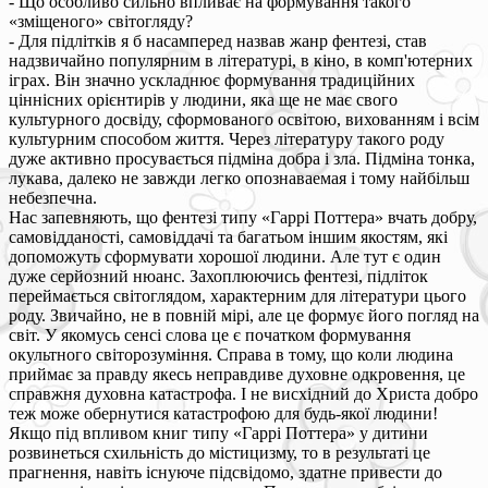
- Що особливо сильно впливає на формування такого
«зміщеного» світогляду?
- Для підлітків я б насамперед назвав жанр фентезі, став
надзвичайно популярним в літературі, в кіно, в комп'ютерних
іграх. Він значно ускладнює формування традиційних
ціннісних орієнтирів у людини, яка ще не має свого
культурного досвіду, сформованого освітою, вихованням і всім
культурним способом життя. Через літературу такого роду
дуже активно просувається підміна добра і зла. Підміна тонка,
лукава, далеко не завжди легко опознаваемая і тому найбільш
небезпечна.
Нас запевняють, що фентезі типу «Гаррі Поттера» вчать добру,
самовідданості, самовіддачі та багатьом іншим якостям, які
допоможуть сформувати хорошої людини. Але тут є один
дуже серйозний нюанс. Захоплюючись фентезі, підліток
переймається світоглядом, характерним для літератури цього
роду. Звичайно, не в повній мірі, але це формує його погляд на
світ. У якомусь сенсі слова це є початком формування
окультного світорозуміння. Справа в тому, що коли людина
приймає за правду якесь неправдиве духовне одкровення, це
справжня духовна катастрофа. І не висхідний до Христа добро
теж може обернутися катастрофою для будь-якої людини!
Якщо під впливом книг типу «Гаррі Поттера» у дитини
розвинеться схильність до містицизму, то в результаті це
прагнення, навіть існуюче підсвідомо, здатне привести до