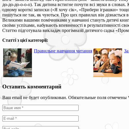
до-до-до-о-о-о). Так дитина встигне почути всі звуки в слова
одному короткі записки («Я хочу сік», «Прибери іграшки» тощо).
пишуться не так, як чуються. Про цих правилах він дізнається в
Великими вашими помічниками у навчанні стануть дитячі книги 
своїми успіхами, набувають впевненості в результативності своє
Статтю підготувала викладач прогімназії дитячого садка «Про
Статті з цієї категорії:
Правильне навчання читання
За
Оставить комментарий
Ваш email не будет опубликован. Обязательные поля отмечены