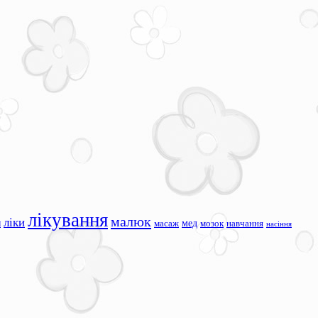
лікування
малюк
ліки
я
мед
масаж
мозок
навчання
насіння