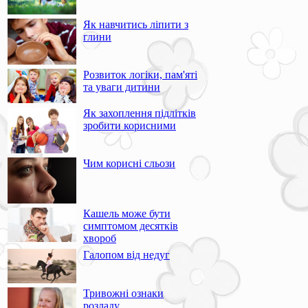
Як навчитись ліпити з
глини
Розвиток логіки, пам'яті
та уваги дитини
Як захоплення підлітків
зробити корисними
Чим корисні сльози
Кашель може бути
симптомом десятків
хвороб
Галопом від недуг
Тривожні ознаки
розладу