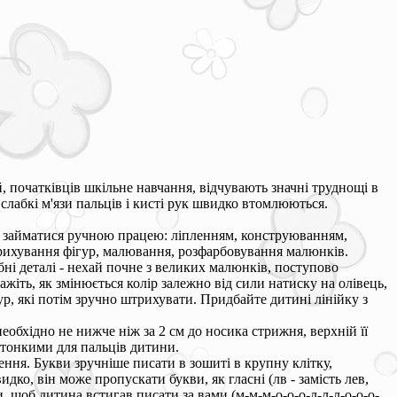
, початківців шкільне навчання, відчувають значні труднощі в
 слабкі м'язи пальців і кисті рук швидко втомлюються.
ть займатися ручною працею: ліпленням, конструюванням,
рихування фігур, малювання, розфарбовування малюнків.
і деталі - нехай почне з великих малюнків, поступово
ажіть, як змінюється колір залежно від сили натиску на олівець,
р, які потім зручно штрихувати. Придбайте дитині лінійку з
обхідно не нижче ніж за 2 см до носика стрижня, верхній її
 тонкими для пальців дитини.
ення. Букви зручніше писати в зошиті в крупну клітку,
дко, він може пропускати букви, як гласні (лв - замість лев,
и, щоб дитина встигав писати за вами (м-м-м-о-о-о-л-л-л-о-о-о-