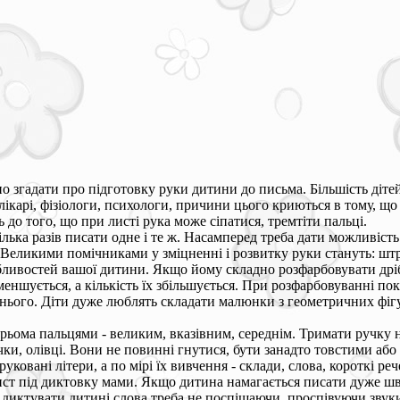
о згадати про підготовку руки дитини до письма. Більшість дітей
лікарі, фізіологи, психологи, причини цього криються в тому, що
до того, що при листі рука може сіпатися, тремтіти пальці.
ька разів писати одне і те ж. Насамперед треба дати можливіс
 Великими помічниками у зміцненні і розвитку руки стануть: шт
ливостей вашої дитини. Якщо йому складно розфарбовувати дрібн
еншується, а кількість їх збільшується. При розфарбовуванні пок
нього. Діти дуже люблять складати малюнки з геометричних фігу
ьома пальцями - великим, вказівним, середнім. Тримати ручку не
ки, олівці. Вони не повинні гнутися, бути занадто товстими або
вані літери, а по мірі їх вивчення - склади, слова, короткі реч
лист під диктовку мами. Якщо дитина намагається писати дуже шви
ому диктувати дитині слова треба не поспішаючи, проспівуючи звук