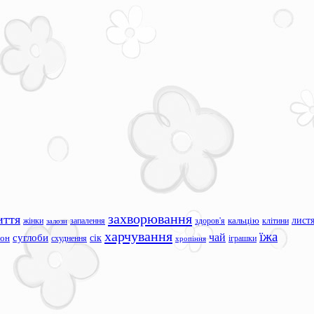
захворювання
иття
лист
жінки
запалення
здоров'я
кальцію
клітини
залози
харчування
їжа
чай
суглоби
сік
сон
схуднення
іграшки
хропіння