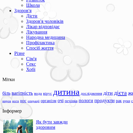
Школа
Здоров'я
Дієти
Здоров'я чоловіків
Лікар відповідає
Лікування
Народна медицина
Профілактика
Спосіб життя
Різне
Сім'я
Секс
Хобі
Мітки
дитина
дієта
вагітність
діти
ж
біль
вода
вірус
дослідження
продукти
очі
пологи
нос
організм
рак
печінка
руки
ноги
операції
нирок
Інформер
Як бути завжди
здоровим