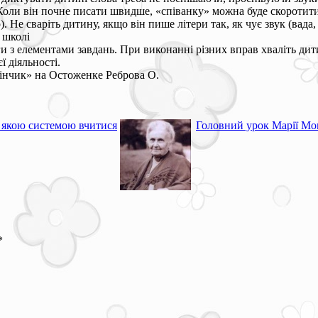
х. Коли він почне писати швидше, «співанку» можна буде скороти
 Не сваріть дитину, якщо він пише літери так, як чує звук (вада,
 школі
з елементами завдань. При виконанні різних вправ хваліть дитин
ї діяльності.
мінчик» на Остоженке Реброва О.
 якою системою вчитися
Головний урок Марії Мо
*