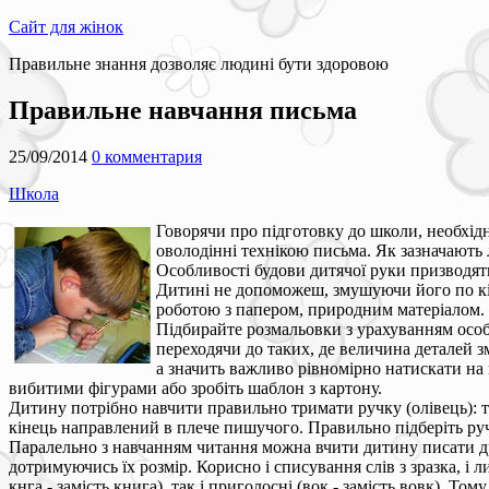
Сайт для жінок
Правильне знання дозволяє людині бути здоровою
Правильне навчання письма
25/09/2014
0 комментария
Школа
Говорячи про підготовку до школи, необхідн
оволодінні технікою письма. Як зазначають 
Особливості будови дитячої руки призводять 
Дитині не допоможеш, змушуючи його по кіл
роботою з папером, природним матеріалом.
Підбирайте розмальовки з урахуванням особ
переходячи до таких, де величина деталей зм
а значить важливо рівномірно натискати на 
вибитими фігурами або зробіть шаблон з картону.
Дитину потрібно навчити правильно тримати ручку (олівець): тр
кінець направлений в плече пишучого. Правильно підберіть руч
Паралельно з навчанням читання можна вчити дитину писати друко
дотримуючись їх розмір. Корисно і списування слів з зразка, і 
кнга - замість книга), так і приголосні (вок - замість вовк). Т