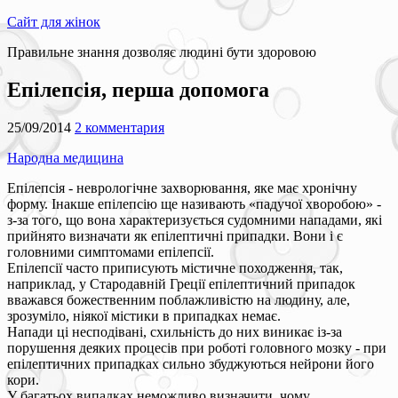
Сайт для жінок
Правильне знання дозволяє людині бути здоровою
Епілепсія, перша допомога
25/09/2014
2 комментария
Народна медицина
Епілепсія - неврологічне захворювання, яке має хронічну
форму. Інакше епілепсію ще називають «падучої хворобою» -
з-за того, що вона характеризується судомними нападами, які
прийнято визначати як епілептичні припадки. Вони і є
головними симптомами епілепсії.
Епілепсії часто приписують містичне походження, так,
наприклад, у Стародавній Греції епілептичний припадок
вважався божественним поблажливістю на людину, але,
зрозуміло, ніякої містики в припадках немає.
Напади ці несподівані, схильність до них виникає із-за
порушення деяких процесів при роботі головного мозку - при
епілептичних припадках сильно збуджуються нейрони його
кори.
У багатьох випадках неможливо визначити, чому