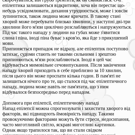
епілептика залишаються відкритими, хоча він перестає що-
небудь усвідомлювати, дихання утруднюється, може і зовсім
зупинитися, також людина може кричати. В такому стані
хворий може перебувати близько хвилини, у наступні дві-три
хвилини його м'язи циклічно розслабляються і напружуються.
Під час такого нападу у людини на губах може з'явитися
слина і піна, іноді піна буває з кров'ю, яка йде з прикушений
мови.
Припиняється припадок не відразу, але епілептик поступово
затихає, судоми стають не такими сильними і зрештою
припиняються, м'язи розслабляються. Іноді в цей час
відбувається мимовільне сечовипускання. Після закінчення
нападу хворий приходить в себе приблизно за 10 хвилин,
після цього він може проспати кілька годин. В пам'яті не
залишиться нічого про те, що сталося під час епілептичного
нападу, людина може навіть не пам'ятати, що з ним
відбувалося безпосередньо перед нападом.
Допомога при епілепсії, епілептичному нападі
Напад епілепсії можна спрогнозувати і захистити хворого від
факторів, які підвищують ймовірність нападу. Такими
провокуючими факторами можуть бути стреси, недосипання,
часто миготливий світло, яскраві миготливі картинки.
Однак якщо трапилося так, що ви стали свідком