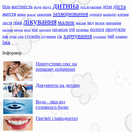
дитина
дієта
вагітність
діти
біль
вода
вірус
дослідження
захворювання
життя
жінки
запалення
здоров'я
кальцію
клітини
залози
лікування
малюк
ліки
листя
мед
масаж
мозок
навчання
продукти
очі
пологи
нос
організм
печінка
ноги
операції
насіння
нирок
харчування
чай
суглоби
сік
рак
сон
руки
схуднення
іграшки
хропіння
їжа
Інформер
Припустимо секс на
першому побаченні
Документи на дитину
Вода - ліки від
головного болю
Гінгівіт і пародонтоз