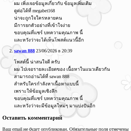
ผม เพิ่งเจอข้อมูลเกี่ยวกับ ข้อมูลเพิ่มเติม
ดูต่อได้ที่ megabet168
น่าจะถูกใจใครหลายคน
มีการยกตัวอย่างที่เข้าใจง่าย
ขอบคุณที่แชร์ บทความคุณภาพ นี้
และหวังว่าจะได้เห็นโพสต์แนวนี้อีก
sawan 888
23/06/2026 в 20:39
โพสต์นี้ น่าสนใจดี ครับ
ผม ไปเจอรายละเอียดของ เนื้อหาในแนวเดียวกัน
สามารถอ่านได้ที่ sawan 888
สำหรับใครกำลังหาเนื้อหาแบบนี้
เพราะให้ข้อมูลเชิงลึก
ขอบคุณที่แชร์ บทความคุณภาพ นี้
และหวังว่าจะมีข้อมูลใหม่ๆ มาแบ่งปันอีก
Оставить комментарий
Ваш email не будет опубликован. Обязательные поля отмечены