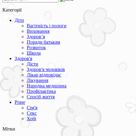
Категорії
Діти
Вагітність і пологи
Виховання
Здоров’я
Поради батькам
Розвиток
Школа
Здоров'я
Дієти
Здоров'я чоловіків
Лікар відповідає
Лікування
Народна медицина
Профілактика
Спосіб життя
Різне
Сім'я
Секс
Хобі
Мітки