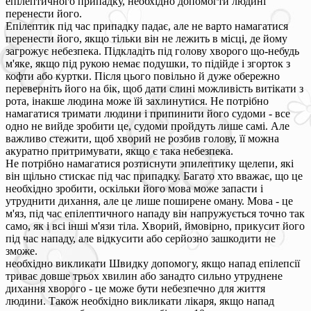
епілептичного припадку, необхідно допомогти людині
перенести його.
Епілептик під час припадку падає, але не варто намагатися
перенести його, якщо тільки він не лежить в місці, де йому
загрожує небезпека. Підкладіть під голову хворого що-небудь
м'яке, якщо під рукою немає подушки, то підійде і згорток з
кофти або куртки. Після цього повільно й дуже обережно
переверніть його на бік, щоб дати слині можливість витікати з
рота, інакше людина може їй захлинутися. Не потрібно
намагатися тримати людини і припинити його судоми - все
одно не вийде зробити це, судоми пройдуть лише самі. Але
важливо стежити, щоб хворий не розбив голову, її можна
акуратно притримувати, якщо є така небезпека.
Не потрібно намагатися розтиснути эпилептику щелепи, які
він щільно стискає під час припадку. Багато хто вважає, що це
необхідно зробити, оскільки його мова може запасти і
утруднити дихання, але це лише поширене оману. Мова - це
м'яз, під час епілептичного нападу він напружується точно так
само, як і всі інші м'язи тіла. Хворий, ймовірно, прикусит його
під час нападу, але відкусити або серйозно зашкодити не
зможе.
необхідно викликати Швидку допомогу, якщо напад епілепсії
триває довше трьох хвилин або занадто сильно утруднене
дихання хворого - це може бути небезпечно для життя
людини. Також необхідно викликати лікаря, якщо напад