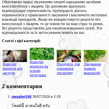
Обов'язково перед лікуванням хвороб народними засобами
консультуйтеся з лікарем. Це допоможе врахувати
індивідуальну переносимість, підтвердити діагноз,
переконатися у правильності лікування і виключити негативні
взаємодії препаратів. Якщо ви використовуєте рецепти без
консультації з лікарем, то це повністю на ваш страх та ризик.
Всі рецепти представлені для ознайомлювальних цілей. Уся
відповідальність за їх застосування лежить на вас.
Статті з цієї категорії:
Народні
Народні
Продукти для
Лікування
рецепти на
рецепти від
очищення
травою
основі
застуди
організму
мокрицей
петрушки
2 комментария
megabet168
26/07/2026 в 1:18
โพสต์นี้ น่าสนใจดี ครับ