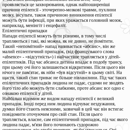
проявляється це захворювання, однак найпоширеніші
причини епілепсії - эточерепно-мозкові травми, пухлини
мозку, інсульти, також причиною виникнення епілепсії
можуть бути інфекції, при яких уражається головний мозок,
наприклад, менінгіт і енцефаліт.
Епілептичні припадки
Напади епілепсії можуть бути різними, в тому числі
трапляються і такі, які можна, як не дивно, не помітити.
Такий «непомітний» напад називається «абсанс», він же
малий епілептичний припадок, (від французького слова
«absence» - «відсутність») і найчастіше трапляється у дітей-
епілептиків. Під час абсанса дитина впадає в подобу трансу,
при цьому очі його залишаються відкритими. Після цього він
нічого не пам'ятає, як ніби «був відсутній» в цьому світі. На
щастя, такий стан триває не більше півхвилини. Під час таких
епілептичних припадків людина не падає, судоми не зводять
його тіло або можуть бути слабкими, проте абсанс все одно є
ознакою епілепсії у дітей.
Найбільш відомим же видом нападу епілепсії є великий
припадок. Іноді перед ним людина відчуває нездужання,
думки його стають неясними, зазвичай в цей час він встигає
повідомити оточуючим про свій стан. Після цього
трапляється, власне, сам епілептичний припадок, під час якого
людина падає, м'язи його починають судорожно
скорочуватися, він грубо тремтить, як би смикається. Очі