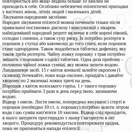
повторюється або якщо людина більше 10 хвилин не
приходить в себе. Особливо небезпечні епілептичні припадки
у вагітних жінок, літніх людей і маленьких дітей.
Лікування народними засобами
Народне лікування епілепсії можна починати тільки після
правильної постановки діагнозу і консультації з лікарем.
найвідоміший народний рецепт включає в себе корені півонії,
солодки і синюхи, а також суху ряску. Їх потрібно розтерти в
порошок у ступці або кавомолці до того стану, коли порошок
стане однорідним. Також знадобиться таблетка дифеніну, яку
також треба розтерти. Чайну ложку порошку з трав потрібно
змішати з порошком з однієї таблетки. Одна доза прийому -
половина чайної ложки суміші, яку можна запити водою.
Ландышевое засіб. 15 г квіток конвалії залийте окропом (1
склянка), почекайте, поки вода охолоне, процідіть і давайте
хворому по 2 маленькі ложки тричі на день.
Порошок з квіток волоського горіха. 1 г такого порошку
потрібно приймати 3 рази в день перед їжею, запиваючи
водою.
Відвар з омели. Листя омели, попередньо висушені і стерті в
порошок (необхідно 10 ст. л. порошку) потрібно залити літром
води і цю суміш кип'ятити 10 хвилин. Відвар слід процідити,
в нього занурити простирадло з льону і загорнути в неї
хворого. Процедуру рекомендується повторювати щодня,
поки не припиняться напади епілепсії.