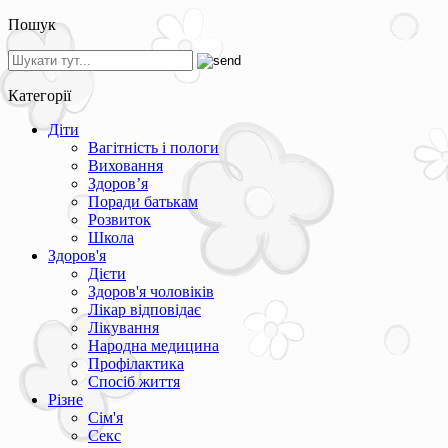
Пошук
Категорії
Діти
Вагітність і пологи
Виховання
Здоров’я
Поради батькам
Розвиток
Школа
Здоров'я
Дієти
Здоров'я чоловіків
Лікар відповідає
Лікування
Народна медицина
Профілактика
Спосіб життя
Різне
Сім'я
Секс