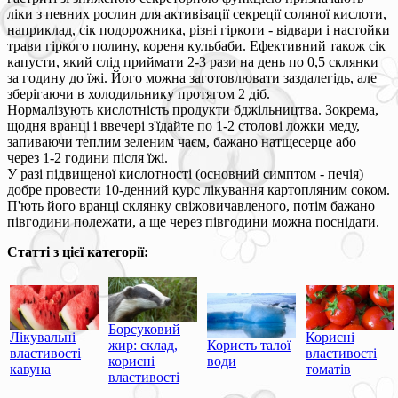
ліки з певних рослин для активізації секреції соляної кислоти,
наприклад, сік подорожника, різні гіркоти - відвари і настойки
трави гіркого полину, кореня кульбаби. Ефективний також сік
капусти, який слід приймати 2-3 рази на день по 0,5 склянки
за годину до їжі. Його можна заготовлювати заздалегідь, але
зберігаючи в холодильнику протягом 2 діб.
Нормалізують кислотність продукти бджільництва. Зокрема,
щодня вранці і ввечері з'їдайте по 1-2 столові ложки меду,
запиваючи теплим зеленим чаєм, бажано натщесерце або
через 1-2 години після їжі.
У разі підвищеної кислотності (основний симптом - печія)
добре провести 10-денний курс лікування картопляним соком.
П'ють його вранці склянку свіжовичавленого, потім бажано
півгодини полежати, а ще через півгодини можна поснідати.
Статті з цієї категорії:
Борсуковий
Лікувальні
Корисні
жир: склад,
Користь талої
властивості
властивості
корисні
води
кавуна
томатів
властивості