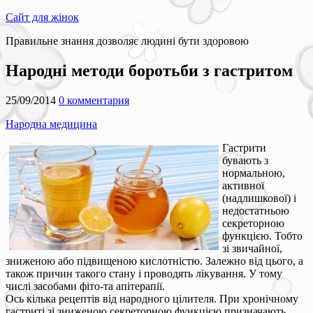
Сайт для жінок
Правильне знання дозволяє людині бути здоровою
Народні методи боротьби з гастритом
25/09/2014
0 комментария
Народна медицина
Гастрити
бувають з
нормальною,
активної
(надлишкової) і
недостатньою
секреторною
функцією. Тобто
зі звичайної,
зниженою або підвищеною кислотністю. Залежно від цього, а
також причин такого стану і проводять лікування. У тому
числі засобами фіто-та апітерапії.
Ось кілька рецептів від народного цілителя. При хронічному
гастриті зі зниженою секреторною функцією призначають