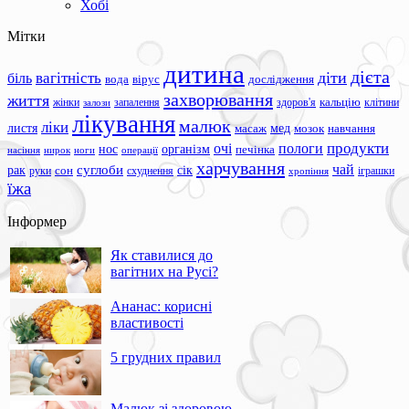
Хобі
Мітки
дитина
дієта
вагітність
діти
біль
вода
вірус
дослідження
захворювання
життя
жінки
запалення
здоров'я
кальцію
клітини
залози
лікування
малюк
ліки
листя
мед
масаж
мозок
навчання
продукти
очі
пологи
нос
організм
печінка
ноги
операції
насіння
нирок
харчування
чай
суглоби
сік
рак
сон
руки
схуднення
іграшки
хропіння
їжа
Інформер
Як ставилися до
вагітних на Русі?
Ананас: корисні
властивості
5 грудних правил
Малюк зі здоровою