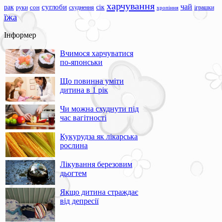
харчування
чай
суглоби
сік
рак
сон
руки
схуднення
іграшки
хропіння
їжа
Інформер
Вчимося харчуватися
по-японськи
Що повинна уміти
дитина в 1 рік
Чи можна схуднути під
час вагітності
Кукурудза як лікарська
рослина
Лікування березовим
дьогтем
Якщо дитина страждає
від депресії