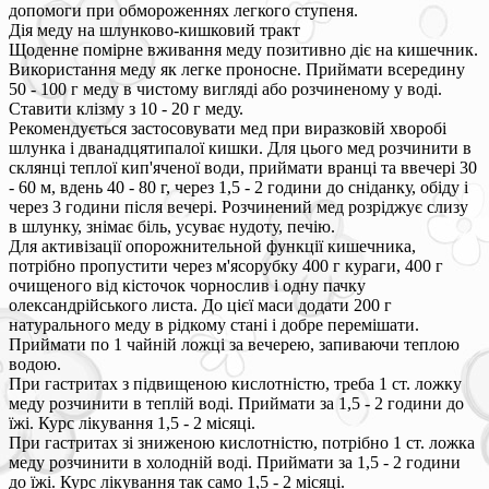
допомоги при обмороженнях легкого ступеня.
Дія меду на шлунково-кишковий тракт
Щоденне помірне вживання меду позитивно діє на кишечник.
Використання меду як легке проносне. Приймати всередину
50 - 100 г меду в чистому вигляді або розчиненому у воді.
Ставити клізму з 10 - 20 г меду.
Рекомендується застосовувати мед при виразковій хворобі
шлунка і дванадцятипалої кишки. Для цього мед розчинити в
склянці теплої кип'яченої води, приймати вранці та ввечері 30
- 60 м, вдень 40 - 80 г, через 1,5 - 2 години до сніданку, обіду і
через 3 години після вечері. Розчинений мед розріджує слизу
в шлунку, знімає біль, усуває нудоту, печію.
Для активізації опорожнительной функції кишечника,
потрібно пропустити через м'ясорубку 400 г кураги, 400 г
очищеного від кісточок чорнослив і одну пачку
олександрійського листа. До цієї маси додати 200 г
натурального меду в рідкому стані і добре перемішати.
Приймати по 1 чайній ложці за вечерею, запиваючи теплою
водою.
При гастритах з підвищеною кислотністю, треба 1 ст. ложку
меду розчинити в теплій воді. Приймати за 1,5 - 2 години до
їжі. Курс лікування 1,5 - 2 місяці.
При гастритах зі зниженою кислотністю, потрібно 1 ст. ложка
меду розчинити в холодній воді. Приймати за 1,5 - 2 години
до їжі. Курс лікування так само 1,5 - 2 місяці.