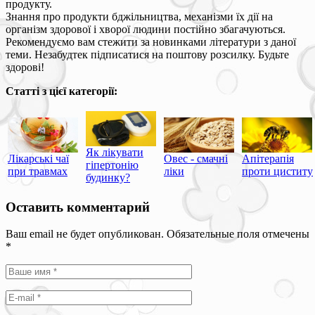
продукту.
Знання про продукти бджільництва, механізми їх дії на
організм здорової і хворої людини постійно збагачуються.
Рекомендуємо вам стежити за новинками літератури з даної
теми. Незабудтек підписатися на поштову розсилку. Будьте
здорові!
Статті з цієї категорії:
Як лікувати
Лікарські чаї
Овес - смачні
Апітерапія
гіпертонію
при травмах
ліки
проти циститу
будинку?
Оставить комментарий
Ваш email не будет опубликован. Обязательные поля отмечены
*