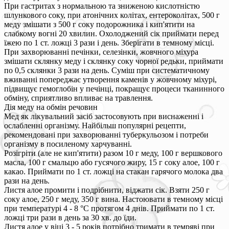
При гастритах з нормальною та зниженою кислотністю
шлункового соку, при атонічних колітах, ентероколітах, 500 г
меду змішати з 500 г соку подорожника і кип'ятити на
слабкому вогні 20 хвилин. Охолоджений сік приймати перед
їжею по 1 ст. ложці 3 рази і день. Зберігати в темному місці.
При захворюванні печінки, селезінки, жовчного міхура
змішати склянку меду і склянку соку чорної редьки, приймати
по 0,5 склянки 3 рази на день. Суміш при систематичному
вживанні попереджає утворення каменів у жовчному міхурі,
підвищує гемоглобін у печінці, покращує процеси тканинного
обміну, сприятливо впливає на травлення.
Дія меду на обмін речовин
Мед як лікувальний засіб застосовують при виснаженні і
ослабленні організму. Найбільш популярні рецепти,
рекомендовані при захворюванні туберкульозом і потреби
організму в посиленому харчуванні.
Розігріти (але не кип'ятити) разом 10 г меду, 100 г вершкового
масла, 100 г смальцю або гусячого жиру, 15 г соку алое, 100 г
какао. Приймати по 1 ст. ложці на стакан гарячого молока два
рази на день.
Листя алое промити і подрібнити, віджати сік. Взяти 250 г
соку алое, 250 г меду, 350 г вина. Настоювати в темному місці
при температурі 4 - 8 °С протягом 4 днів. Приймати по 1 ст.
ложці три рази в день за 30 хв. до їди.
Листя алое у віці 3 - 5 років потрібно тримати в темряві при