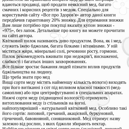
вдаються продавці, щоб продати неякісний мед, багато
смачних і корисних рецептів з медом. Спеціально для
користувачів сайту «Все про Здоров'я» автор даної книги
передбачив гарантовану 20% знижку. Для отримання знижки
Вам лише потрібно при покупці вказати купон знижки -
«975», без лапок. Детальніше про книгу ви можете прочитати
на сайті автора.
Квітковий пилок називають диво продуктом. Вона, як і мед,
служить їжею бджолам, багата білками і вітамінами. У ній
містяться жири, мінеральні солі, речовини росту, гормони.
Пилок рекомендують вживати при недокрів'ї, виснаженні,
слабкості і багатьох інших захворюваннях.
Все більше зростає бажання людей пізнати вплив продуктів
бджільництва на людину.
Що треба знати про мед
Вищі сорти меду містять найменшу кількість вологи) виходять
при його витіканні з сот під впливом власної тяжкості (мед-
самоплив) або при центрифугуванні в спеціальних апаратах.
Нижчі сорти меду (підвищеної вологості) отримують
витоплювання меду із стільників на вогні.
найпопулярніший - натуральний квітковий мед. Особливо такі
його сортів: липовий, гречаний, акацієвий, буркуновий,
гірчичний, бавовняний, соняшниковий. Мед отримує назву
залежно від рослин, з яких бджоли збирають нектар.
Найбільше цінуються світлі сорти меду (акацієвий, липовий