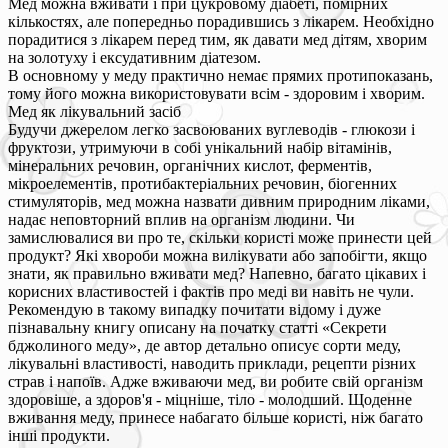
Мед можна вживати і при цукровому діабеті, помірних
кількостях, але попередньо порадившись з лікарем. Необхідно
порадитися з лікарем перед тим, як давати мед дітям, хворим
на золотуху і ексудативним діатезом.
В основному у меду практично немає прямих протипоказань,
тому його можна використовувати всім - здоровим і хворим.
Мед як лікувальний засіб
Будучи джерелом легко засвоюваних вуглеводів - глюкози і
фруктози, утримуючи в собі унікальний набір вітамінів,
мінеральних речовин, органічних кислот, ферментів,
мікроелементів, протибактеріальних речовин, біогенних
стимуляторів, мед можна назвати дивним природним ліками,
надає неповторний вплив на організм людини. Чи
замислювалися ви про те, скільки користі може принести цей
продукт? Які хвороби можна вилікувати або запобігти, якщо
знати, як правильно вживати мед? Напевно, багато цікавих і
корисних властивостей і фактів про меді ви навіть не чули.
Рекомендую в такому випадку почитати відому і дуже
пізнавальну книгу описану на початку статті «Секрети
бджолиного меду», де автор детально описує сорти меду,
лікувальні властивості, наводить приклади, рецепти різних
страв і напоїв. Адже вживаючи мед, ви робите свій організм
здоровіше, а здоров'я - міцніше, тіло - молодший. Щоденне
вживання меду, принесе набагато більше користі, ніж багато
інші продукти.