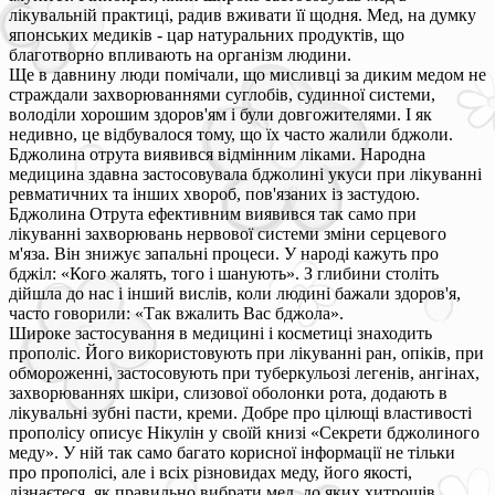
лікувальній практиці, радив вживати її щодня. Мед, на думку
японських медиків - цар натуральних продуктів, що
благотворно впливають на організм людини.
Ще в давнину люди помічали, що мисливці за диким медом не
страждали захворюваннями суглобів, судинної системи,
володіли хорошим здоров'ям і були довгожителями. І як
недивно, це відбувалося тому, що їх часто жалили бджоли.
Бджолина отрута виявився відмінним ліками. Народна
медицина здавна застосовувала бджолині укуси при лікуванні
ревматичних та інших хвороб, пов'язаних із застудою.
Бджолина Отрута ефективним виявився так само при
лікуванні захворювань нервової системи зміни серцевого
м'яза. Він знижує запальні процеси. У народі кажуть про
бджіл: «Кого жалять, того і шанують». З глибини століть
дійшла до нас і інший вислів, коли людині бажали здоров'я,
часто говорили: «Так вжалить Вас бджола».
Широке застосування в медицині і косметиці знаходить
прополіс. Його використовують при лікуванні ран, опіків, при
обмороженні, застосовують при туберкульозі легенів, ангінах,
захворюваннях шкіри, слизової оболонки рота, додають в
лікувальні зубні пасти, креми. Добре про цілющі властивості
прополісу описує Нікулін у своїй книзі «Секрети бджолиного
меду». У ній так само багато корисної інформації не тільки
про прополісі, але і всіх різновидах меду, його якості,
дізнаєтеся. як правильно вибрати мед, до яких хитрощів