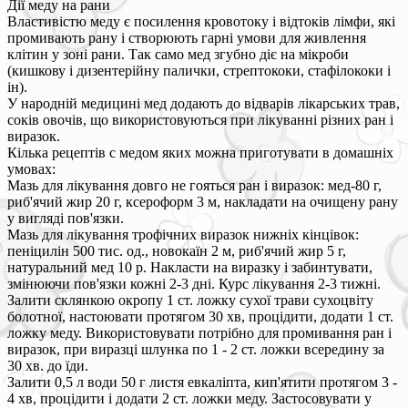
Дії меду на рани
Властивістю меду є посилення кровотоку і відтоків лімфи, які
промивають рану і створюють гарні умови для живлення
клітин у зоні рани. Так само мед згубно діє на мікроби
(кишкову і дизентерійну палички, стрептококи, стафілококи і
ін).
У народній медицині мед додають до відварів лікарських трав,
соків овочів, що використовуються при лікуванні різних ран і
виразок.
Кілька рецептів c медом яких можна приготувати в домашніх
умовах:
Мазь для лікування довго не гояться ран і виразок: мед-80 г,
риб'ячий жир 20 г, ксероформ 3 м, накладати на очищену рану
у вигляді пов'язки.
Мазь для лікування трофічних виразок нижніх кінцівок:
пеніцилін 500 тис. од., новокаїн 2 м, риб'ячий жир 5 г,
натуральний мед 10 р. Накласти на виразку і забинтувати,
змінюючи пов'язки кожні 2-3 дні. Курс лікування 2-3 тижні.
Залити склянкою окропу 1 ст. ложку сухої трави сухоцвіту
болотної, настоювати протягом 30 хв, процідити, додати 1 ст.
ложку меду. Використовувати потрібно для промивання ран і
виразок, при виразці шлунка по 1 - 2 ст. ложки всередину за
30 хв. до їди.
Залити 0,5 л води 50 г листя евкаліпта, кип'ятити протягом 3 -
4 хв, процідити і додати 2 ст. ложки меду. Застосовувати у