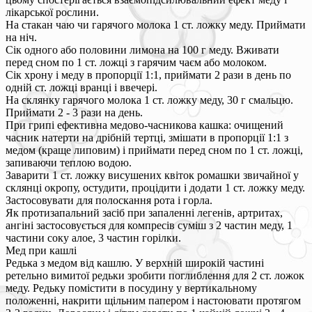
лікарської рослини.
На стакан чаю чи гарячого молока 1 ст. ложку меду. Приймати
на ніч.
Сік одного або половини лимона на 100 г меду. Вживати
перед сном по 1 ст. ложці з гарячим чаєм або молоком.
Сік хрону і меду в пропорції 1:1, приймати 2 рази в день по
одній ст. ложці вранці і ввечері.
На склянку гарячого молока 1 ст. ложку меду, 30 г смальцю.
Приймати 2 - 3 рази на день.
При грипі ефективна медово-часникова кашка: очищений
часник натерти на дрібній тертці, змішати в пропорції 1:1 з
медом (краще липовим) і приймати перед сном по 1 ст. ложці,
запиваючи теплою водою.
Заварити 1 ст. ложку висушених квіток ромашки звичайної у
склянці окропу, остудити, процідити і додати 1 ст. ложку меду.
Застосовувати для полоскання рота і горла.
Як протизапальний засіб при запаленні легенів, артритах,
ангіні застосовується для компресів суміш з 2 частин меду, 1
частини соку алое, 3 частин горілки.
Мед при кашлі
Редька з медом від кашлю. У верхній широкій частині
ретельно вимитої редьки зробити поглиблення для 2 ст. ложок
меду. Редьку помістити в посудину у вертикальному
положенні, накрити щільним папером і настоювати протягом