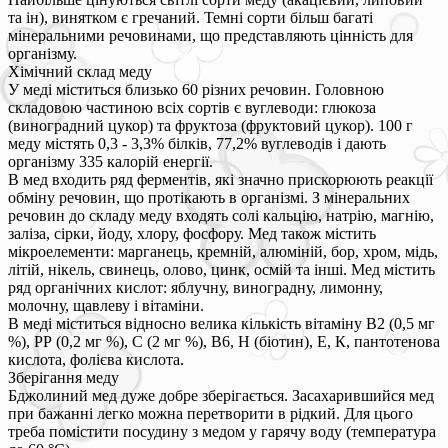
та ін), винятком є гречаний. Темні сорти більш багаті
мінеральними речовинами, що представляють цінність для
організму.
Хімічний склад меду
У меді міститься близько 60 різних речовин. Головною
складовою частиною всіх сортів є вуглеводи: глюкоза
(виноградний цукор) та фруктоза (фруктовий цукор). 100 г
меду містять 0,3 - 3,3% білків, 77,2% вуглеводів і дають
організму 335 калорій енергії.
В мед входить ряд ферментів, які значно прискорюють реакції
обміну речовин, що протікають в організмі. З мінеральних
речовин до складу меду входять солі кальцію, натрію, магнію,
заліза, сірки, йоду, хлору, фосфору. Мед також містить
мікроелементи: марганець, кремній, алюміній, бор, хром, мідь,
літій, нікель, свинець, олово, цинк, осмій та інші. Мед містить
ряд органічних кислот: яблучну, виноградну, лимонну,
молочну, щавлеву і вітаміни.
В меді міститься відносно велика кількість вітаміну В2 (0,5 мг
%), РР (0,2 мг %), С (2 мг %), В6, Н (біотин), Е, К, пантотенова
кислота, фолієва кислота.
Зберігання меду
Бджолиний мед дуже добре зберігається. Засахарившийся мед
при бажанні легко можна перетворити в рідкий. Для цього
треба помістити посудину з медом у гарячу воду (температура