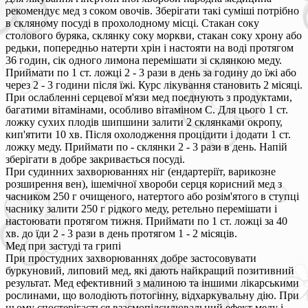
рекомендує мед з соком овочів. Зберігати такі суміші потрібно
в скляному посуді в прохолодному місці. Стакан соку
столового буряка, склянку соку моркви, стакан соку хрону або
редьки, попередньо натерти хрін і настояти на воді протягом
36 годин, сік одного лимона перемішати зі склянкою меду.
Приймати по 1 ст. ложці 2 - 3 рази в день за годину до їжі або
через 2 - 3 години після їжі. Курс лікування становить 2 місяці.
При ослабленні серцевої м'язи мед поєднують з продуктами,
багатими вітамінами, особливо вітаміном С. Для цього 1 ст.
ложку сухих плодів шипшини залити 2 склянками окропу,
кип'ятити 10 хв. Після охолодження процідити і додати 1 ст.
ложку меду. Приймати по - склянки 2 - 3 рази в день. Напій
зберігати в добре закривається посуді.
При судинних захворюваннях ніг (ендартеріїт, варикозне
розширення вен), ішемічної хвороби серця корисний мед з
часником 250 г очищеного, натертого або розім'ятого в ступці
часнику залити 250 г рідкого меду, ретельно перемішати і
настоювати протягом тижня. Приймати по 1 ст. ложці за 40
хв. до їди 2 - 3 рази в день протягом 1 - 2 місяців.
Мед при застуді та грипі
При простудних захворюваннях добре застосовувати
буркуновий, липовий мед, які дають найкращий позитивний
результат. Мед ефективний з малиною та іншими лікарськими
рослинами, що володіють потогінну, відхаркувальну дію. При
цьому спостерігається взаємопідсилювальний ефект меду і