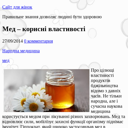
Сайт для жінок
Правильне знання дозволяє людині бути здоровою
Мед – корисні властивості
27/09/2014
0 комментария
Народна медицина
мед
Про цілющі
властивості
продуктів
бджільництва
відомо з давніх
часів. Не тільки
народна, але і
сучасна наукова
медицина
користується медом при лікуванні різних захворювань. Мед та
відновлює сили, мобілізує захисні функції організму піднімає
імунітет. Гіппократ, який широко застосовував мед в