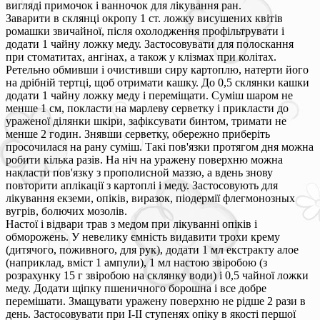
вигляді примочок і ванночок для лікування ран.
Заварити в склянці окропу 1 ст. ложку висушених квітів
ромашки звичайної, після охолодження профільтрувати і
додати 1 чайну ложку меду. Застосовувати для полоскання
при стоматитах, ангінах, а також у клізмах при колітах.
Ретельно обмивши і очистивши сиру картоплю, натерти його
на дрібній тертці, щоб отримати кашку. До 0,5 склянки кашки
додати 1 чайну ложку меду і переміщати. Суміш шаром не
менше 1 см, покласти на марлеву серветку і прикласти до
ураженої ділянки шкіри, зафіксувати бинтом, тримати не
менше 2 годин. Знявши серветку, обережно приберіть
просочилася на рану суміш. Такі пов'язки протягом дня можна
робити кілька разів. На ніч на уражену поверхню можна
накласти пов'язку з прополисной маззю, а вдень знову
повторити аплікації з картоплі і меду. Застосовують для
лікування екземи, опіків, виразок, піодермії флегмонозных
вугрів, болючих мозолів.
Настої і відвари трав з медом при лікуванні опіків і
обморожень. У невелику ємність видавити трохи крему
(дитячого, поживного, для рук), додати 1 мл екстракту алое
(наприклад, вміст 1 ампули), 1 мл настою звіробою (з
розрахунку 15 г звіробою на склянку води) і 0,5 чайної ложки
меду. Додати щіпку пшеничного борошна і все добре
перемішати. Змащувати уражену поверхню не рідше 2 рази в
день. Застосовувати при I-II ступенях опіку в якості першої