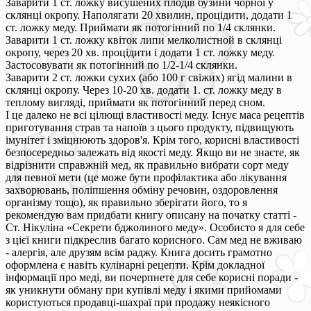
Заварити 1 ст. ложку висушених плодів бузини чорної у
склянці окропу. Наполягати 20 хвилин, процідити, додати 1
ст. ложку меду. Приймати як потогінний по 1/4 склянки.
Заварити 1 ст. ложку квіток липи мелколистной в склянці
окропу, через 20 хв. процідити і додати 1 ст. ложку меду.
Застосовувати як потогінний по 1/2-1/4 склянки.
Заварити 2 ст. ложки сухих (або 100 г свіжих) ягід малини в
склянці окропу. Через 10-20 хв. додати 1. ст. ложку меду в
теплому вигляді, приймати як потогінний перед сном.
І це далеко не всі цілющі властивості меду. Існує маса рецептів
приготування страв та напоїв з цього продукту, підвищують
імунітет і зміцнюють здоров'я. Крім того, корисні властивості
безпосередньо залежать від якості меду. Якщо ви не знаєте, як
відрізнити справжній мед, як правильно вибрати сорт меду
для певної мети (це може бути профілактика або лікування
захворювань, поліпшення обміну речовин, оздоровлення
організму тощо), як правильно зберігати його, то я
рекомендую вам придбати книгу описану на початку статті -
Ст. Нікуліна «Секрети бджолиного меду». Особисто я для себе
з цієї книги підкреслив багато корисного. Сам мед не вживаю
- алергія, але друзям всім раджу. Книга досить грамотно
оформлена є навіть кулінарні рецепти. Крім докладної
інформації про меді, ви почерпнете для себе корисні поради -
як уникнути обману при купівлі меду і якими прийомами
користуються продавці-шахраї при продажу неякісного