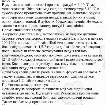
до 60 °С).
В умовах високої вологості при температурі +11-19 °С мед
може закисати. Зберігати мед слід при температурі 5-10 °С в
сухому добре провітрюваному приміщенні. Найбільш зручна
для зберігання меду скляний посуд, а також бочки з липи,
осики, вільхи, тополі. В дубових бочках мед темніє. Не можна
залишати мед в оцинкованому посуді і з алюмінію.
Норма споживання меду
З користю для організму, застосовуючи як мед або дієтичне
харчове речовина, доросла людина може з'їдати його в день по
100-150 г в кілька прийомів. Щоб мед краще всмоктується,
його слід приймати за 1,5-2 години до їжі або через 3 години
посл. Найбільш корисне застосування меду з теплою
кип'яченою водою, чаєм або молоком, хоча невелика кількість
(2 - 3 чайних ложки) можна приймати і разом з вуглеводистою
їжею. Кожна людина індивідуальна, тому кількість і спосіб
вживання меду для кожного унікальний.
Дітям мед краще давати разом з кашею, фруктами або чаєм. У
такому вигляді мед найкраще засвоюється. Дитині цілком
достатньо 1-2 чайних ложок в День.
Протипоказання до застосування
Деяким людям заборонено вживати мед з-за підвищеної
чутливості до нього. Від меду в них з'являється кропивниця,
свербіж, нежить, головні болі, желудочнокишечні розлади.
Таким особам мед протипоказаний.