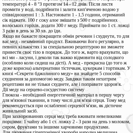
температурі 4 - 8 °З протягом 14 - 12 днів. Після листя
промити у воді, подрібнити і залити кип'яченою водою у
співвідношенні 1 : 3. Настоювати 1 - 1,5 години, отриманий
сік віджати. 100 г соку алое змішати з 500 г подрібнених
волоських горіхів, додати 300 г меду. Приймати по 1 ст. ложці
3 рази в день за 30 хв. до їди.
Якщо ви бажаєте покращити обмін речовин і схуднути, то для
вас мед - незамінний продукт. Вживаючи його регулярно, в
певних кількостях і за спеціальною рецептурою ви зможете
привести своє тіло в порядок. До того ж, варто врахувати, що
всі ми - ласуни, і деколи так важко відмовити від солодкого
(особливо коли сидиш на дієті). А мед - прекрасна (до того ж
дуже корисна) альтернативи тістечкам, цукеркам і тортикам. У
книзі «Секрети бджолиного меду» ви знайдете 5 способів
схуднення за допомогою меду. Завдяки таким нехитрим
рецептами ви не тільки схуднете, але і поправите здоров'я.
Дії меду на серцево-сосудестою систему
Глюкоза - необхідний енергетичний матеріал в першу чергу
для м'язової тканини, в тому числі для м'яза серця. Тому мед
рекомендується при ослабленні серцевої м'язи, як дієтичне
живильний засіб.
При захворюваннях серця мед треба вживати невеликими
порціями: 1 чайну або 1 ст. ложку 2 - 3 рази на день з молоком,
сиром, фруктами та іншими харчовими продуктами.
Для лікування гіпертонічної хвороби народна медицина