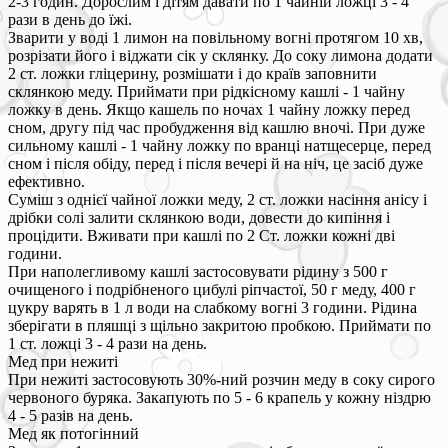
2-3 годин. Дорослим і дітям давати по 1 чайній ложці 3 - 4
рази в день до їжі.
Зварити у воді 1 лимон на повільному вогні протягом 10 хв,
розрізати його і віджати сік у склянку. До соку лимона додати
2 ст. ложки гліцерину, розмішати і до країв заповнити
склянкою меду. Приймати при рідкісному кашлі - 1 чайну
ложку в день. Якщо кашель по ночах 1 чайну ложку перед
сном, другу під час пробудження від кашлю вночі. При дуже
сильному кашлі - 1 чайну ложку по вранці натщесерце, перед
сном і після обіду, перед і після вечері й на ніч, це засіб дуже
ефективно.
Суміш з однієї чайної ложки меду, 2 ст. ложки насіння анісу і
дрібки солі залити склянкою води, довести до кипіння і
процідити. Вживати при кашлі по 2 Ст. ложки кожні дві
години.
При наполегливому кашлі застосовувати рідину з 500 г
очищеного і подрібненого цибулі ріпчастої, 50 г меду, 400 г
цукру варять в 1 л води на слабкому вогні 3 години. Рідина
зберігати в пляшці з щільно закритою пробкою. Приймати по
1 ст. ложці 3 - 4 рази на день.
Мед при нежиті
При нежиті застосовують 30%-ний розчин меду в соку сирого
червоного буряка. Закапують по 5 - 6 крапель у кожну ніздрю
4 - 5 разів на день.
Мед як потогінний