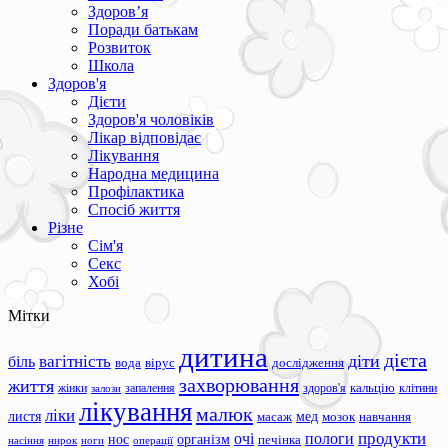
Здоров’я
Поради батькам
Розвиток
Школа
Здоров'я
Дієти
Здоров'я чоловіків
Лікар відповідає
Лікування
Народна медицина
Профілактика
Спосіб життя
Різне
Сім'я
Секс
Хобі
Мітки
дитина
дієта
вагітність
діти
біль
вода
вірус
дослідження
захворювання
життя
жінки
запалення
здоров'я
кальцію
клітини
залози
лікування
малюк
ліки
листя
мед
масаж
мозок
навчання
продукти
очі
пологи
нос
організм
печінка
ноги
операції
насіння
нирок