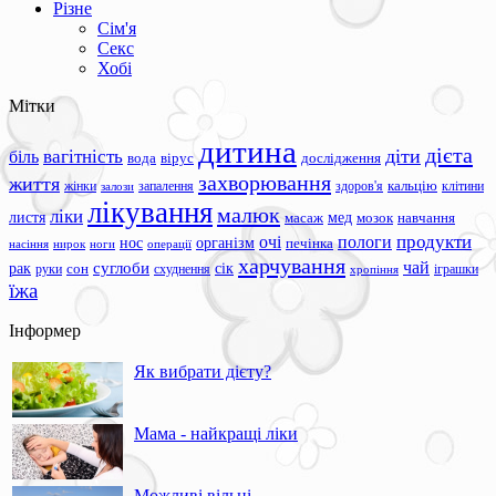
Різне
Сім'я
Секс
Хобі
Мітки
дитина
дієта
вагітність
діти
біль
вода
вірус
дослідження
захворювання
життя
жінки
запалення
здоров'я
кальцію
клітини
залози
лікування
малюк
ліки
листя
мед
масаж
мозок
навчання
продукти
очі
пологи
нос
організм
печінка
ноги
операції
насіння
нирок
харчування
чай
суглоби
сік
рак
сон
руки
схуднення
іграшки
хропіння
їжа
Інформер
Як вибрати дієту?
Мама - найкращі ліки
Можливі вільні