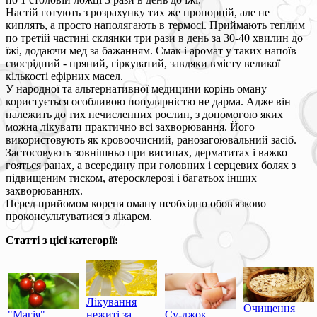
Настій готують з розрахунку тих же пропорцій, але не
киплять, а просто наполягають в термосі. Приймають теплим
по третій частині склянки три рази в день за 30-40 хвилин до
їжі, додаючи мед за бажанням. Смак і аромат у таких напоїв
своєрідний - пряний, гіркуватий, завдяки вмісту великої
кількості ефірних масел.
У народної та альтернативної медицини корінь оману
користується особливою популярністю не дарма. Адже він
належить до тих нечисленних рослин, з допомогою яких
можна лікувати практично всі захворювання. Його
використовують як кровоочисний, ранозагоювальний засіб.
Застосовують зовнішньо при висипах, дерматитах і важко
гояться ранах, а всередину при головних і серцевих болях з
підвищеним тиском, атеросклерозі і багатьох інших
захворюваннях.
Перед прийомом кореня оману необхідно обов'язково
проконсультуватися з лікарем.
Статті з цієї категорії:
Лікування
Очищення
"Магія"
нежиті за
Су-джок