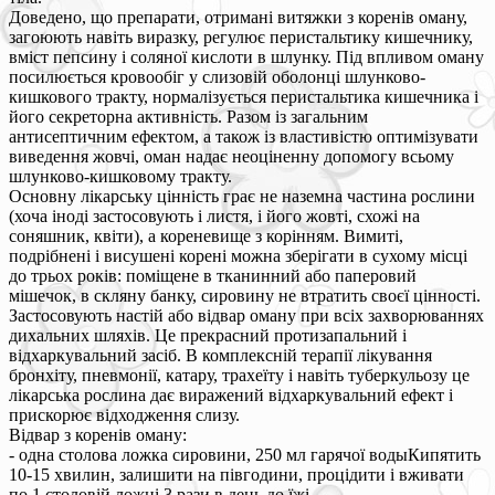
Доведено, що препарати, отримані витяжки з коренів оману,
загоюють навіть виразку, регулює перистальтику кишечнику,
вміст пепсину і соляної кислоти в шлунку. Під впливом оману
посилюється кровообіг у слизовій оболонці шлунково-
кишкового тракту, нормалізується перистальтика кишечника і
його секреторна активність. Разом із загальним
антисептичним ефектом, а також із властивістю оптимізувати
виведення жовчі, оман надає неоціненну допомогу всьому
шлунково-кишковому тракту.
Основну лікарську цінність грає не наземна частина рослини
(хоча іноді застосовують і листя, і його жовті, схожі на
соняшник, квіти), а кореневище з корінням. Вимиті,
подрібнені і висушені корені можна зберігати в сухому місці
до трьох років: поміщене в тканинний або паперовий
мішечок, в скляну банку, сировину не втратить своєї цінності.
Застосовують настій або відвар оману при всіх захворюваннях
дихальних шляхів. Це прекрасний протизапальний і
відхаркувальний засіб. В комплексній терапії лікування
бронхіту, пневмонії, катару, трахеїту і навіть туберкульозу це
лікарська рослина дає виражений відхаркувальний ефект і
прискорює відходження слизу.
Відвар з коренів оману:
- одна столова ложка сировини, 250 мл гарячої водыКипятить
10-15 хвилин, залишити на півгодини, процідити і вживати
по 1 столовій ложці 3 рази в день до їжі.