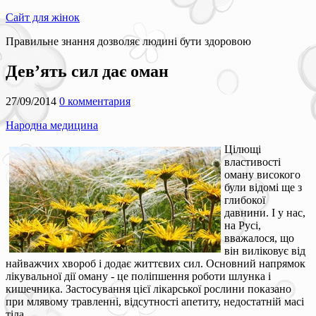
Сайт для жінок
Правильне знання дозволяє людині бути здоровою
Дев’ять сил дає оман
27/09/2014
0 комментария
Народна медицина
Цілющі
властивості
оману високого
були відомі ще з
глибокої
давнини. І у нас,
на Русі,
вважалося, що
він виліковує від
найважчих хвороб і додає життєвих сил. Основний напрямок
лікувальної дії оману - це поліпшення роботи шлунка і
кишечника. Застосування цієї лікарської рослини показано
при млявому травленні, відсутності апетиту, недостатній масі
тіла.