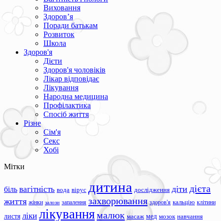
Виховання
Здоров’я
Поради батькам
Розвиток
Школа
Здоров'я
Дієти
Здоров'я чоловіків
Лікар відповідає
Лікування
Народна медицина
Профілактика
Спосіб життя
Різне
Сім'я
Секс
Хобі
Мітки
дитина
дієта
вагітність
діти
біль
вода
вірус
дослідження
захворювання
життя
жінки
запалення
здоров'я
кальцію
клітини
залози
лікування
малюк
ліки
листя
мед
масаж
мозок
навчання