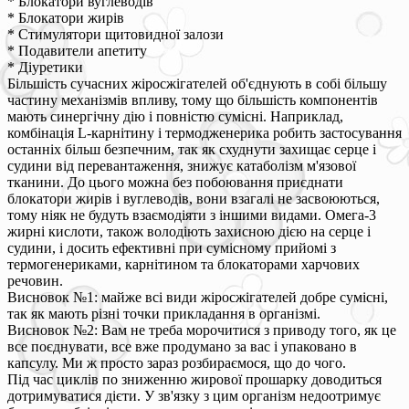
* Блокатори вуглеводів
* Блокатори жирів
* Стимулятори щитовидної залози
* Подавители апетиту
* Діуретики
Більшість сучасних жіросжігателей об'єднують в собі більшу
частину механізмів впливу, тому що більшість компонентів
мають синергічну дію і повністю сумісні. Наприклад,
комбінація L-карнітину і термодженерика робить застосування
останніх більш безпечним, так як схуднути захищає серце і
судини від перевантаження, знижує катаболізм м'язової
тканини. До цього можна без побоювання приєднати
блокатори жирів і вуглеводів, вони взагалі не засвоюються,
тому ніяк не будуть взаємодіяти з іншими видами. Омега-3
жирні кислоти, також володіють захисною дією на серце і
судини, і досить ефективні при сумісному прийомі з
термогенериками, карнітином та блокаторами харчових
речовин.
Висновок №1: майже всі види жіросжігателей добре сумісні,
так як мають різні точки прикладання в організмі.
Висновок №2: Вам не треба морочитися з приводу того, як це
все поєднувати, все вже продумано за вас і упаковано в
капсулу. Ми ж просто зараз розбираємося, що до чого.
Під час циклів по зниженню жирової прошарку доводиться
дотримуватися дієти. У зв'язку з цим організм недоотримує