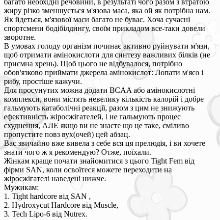
багато необхідні речовини, в результаті чого разом з втратою
жиру різко зменшується м'язова маса, яка ой як потрібна нам.
Як йдеться, м'язової маси багато не буває. Хоча сучасні
спортсмени бодібілдингу, своїм прикладом все-таки довели
зворотне.
В умовах голоду організм починає активно руйнувати м'язи,
щоб отримати амінокислоти для синтезу важливих білків (не
приємна хрень). Щоб цього не відбувалося, потрібно
обов'язково приймати джерела амінокислот: Лопати м'ясо і
рибу, простіше кажучи.
Для просунутих можна додати BCAA або амінокислотні
комплекси, вони містять невелику кількість калорій і добре
гальмують катаболічні реакції, разом з цим не знижують
ефективність жіросжігателей, і не гальмують процес
схуднення, АЛЕ якщо ви не знаєте що це таке, сміливо
пропустите повз вух(очей) цей абзац.
Вас звичайно вже вивела з себе вся ця прелюдія, і ви хочете
знати чого ж я рекомендую? Отже, поїхали.
Жінкам краще почати знайомитися з цього Tight Fem від
фірми SAN, коли освоїтеся можете переходити на
жіросжігателі наведені нижче.
Мужикам:
1. Tight hardcore від SAN ,
2. Hydroxycut Hardcore від Muscle,
3. Tech Lipo-6 від Nutrex.