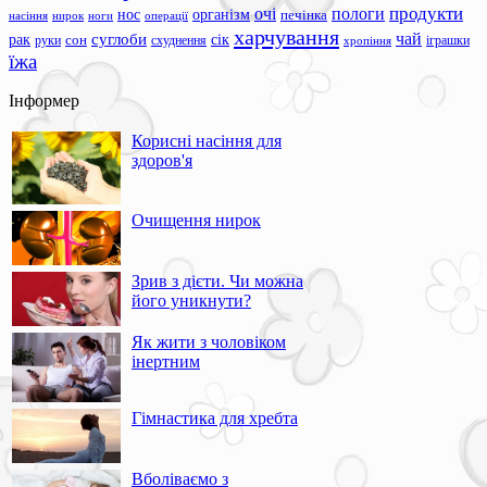
продукти
очі
пологи
нос
організм
печінка
ноги
операції
насіння
нирок
харчування
чай
суглоби
сік
рак
сон
руки
схуднення
іграшки
хропіння
їжа
Інформер
Корисні насіння для
здоров'я
Очищення нирок
Зрив з дієти. Чи можна
його уникнути?
Як жити з чоловіком
інертним
Гімнастика для хребта
Вболіваємо з