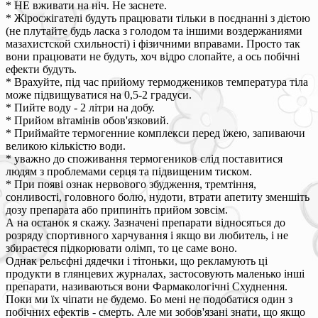
* НЕ вживати на ніч. Не заснете.
* Жіросжігателі будуть працювати тільки в поєднанні з дієтою
(не плутайте будь ласка з голодом та іншими воздержаниями
мазахистской схильності) і фізичними вправами. Просто так
вони працювати не будуть, хоч відро слопайте, а ось побічні
ефекти будуть.
* Врахуйте, під час прийому термоджеников температура тіла
може підвищуватися на 0,5-2 градуси.
* Пийте воду - 2 літри на добу.
* Прийом вітамінів обов'язковий.
* Приймайте термогенние комплекси перед їжею, запиваючи
великою кількістю води.
* уважно до споживання термогеников слід поставитися
людям з проблемами серця та підвищеним тиском.
* При появі ознак нервового збудження, тремтіння,
сонливості, головного болю, нудоти, втрати апетиту зменшіть
дозу препарата або припиніть прийом зовсім.
А на останок я скажу. Зазначені препарати відносяться до
розряду спортивного харчування і якщо ви любитель, і не
збираєтеся підкорювати олімп, то це саме воно.
Однак рельєфні дядечки і тітоньки, що рекламують ці
продукти в глянцевих журналах, застосовують маленько інші
препарати, називаються вони Фармакологічні Схуднення.
Поки ми їх чіпати не будемо. Бо мені не подобатися один з
побічних ефектів - смерть. Але ми зобов'язані знати, що якщо