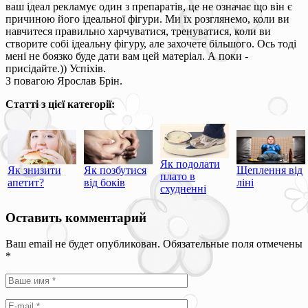
ваш ідеал рекламує один з препаратів, це не означає що він є
причиною його ідеальної фігури. Ми їх розглянемо, коли ви
навчитеся правильно харчуватися, тренуватися, коли ви
створите собі ідеальну фігуру, але захочете більшого. Ось тоді
мені не боязко буде дати вам цей матеріал. А поки -
присідайте.)) Успіхів.
З повагою Ярослав Брін.
Статті з цієї категорії:
Як подолати
Як знизити
Як позбутися
Щеплення від
плато в
апетит?
від боків
ліні
схудненні
Оставить комментарий
Ваш email не будет опубликован. Обязательные поля отмечены
*