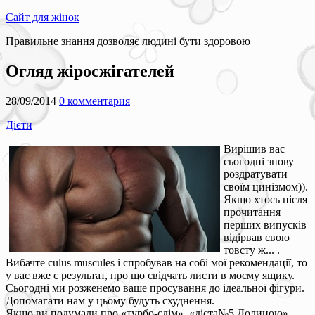
Сайт для жінок
Правильне знання дозволяє людині бути здоровою
Огляд жіросжігателей
28/09/2014
0 комментария
Дієти
Вирішив вас
сьогодні знову
роздратувати
своїм цинізмом)).
Якщо хтось після
прочитання
перших випусків
відірвав свою
товсту ж... .
Вибачте culus muscules і спробував на собі мої рекомендації, то
у вас вже є результат, про що свідчать листи в моєму ящику.
Сьогодні ми розженемо ваше просування до ідеальної фігури.
Допомагати нам у цьому будуть схуднення.
Якщо ви подумали про «турбо-слім», «дієта№5 Долиною»,