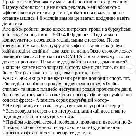
Продаються в будь-якому магазині спортивного харчування.
Відразу обмовлюся-це не якась реклама, мені абсолютно
«фіолетово» купите ви це чи ні, крім того я вважаю що не
отзанимавшись 4-8 місяців вам на це взагалі шкідливо навіть
дивитися.
Але що ж робити, якщо шкода витрачати гроші на буржуйські
таблетку? Коштує вона 3000-4000р до речі. Тоді можна
користуватися перевіреним дідівським способом. Перед
тренуванням кава без цукру або кофеїн в таблетках (в будь-
якій аптеці за копійки)+два рази на день з їжею столову ложку
льняного масла. Воно містить ОМЕГА-3 в загальному - то що
доктор прописав. Тільки не додавайте в салат, домовилися?
Якщо не хочете його збирати зі столу вже після того, як ви
його з'їли)) Ложкою як ліки, ням в ротик, і все.
WARNING: Якщо ви не вживали раніше подібний спорт. піт.,
або сиділи на різного роду «чаї для схуднення», «Турбо-
слимах» та інших плацебо наступний розділ прочитайте двічі,
бо після застосування зазначених препаратів ви зрозумієте що
означає фраза: «А замість серця полум'яний мотор».
* Не перевищуйте зазначену дозу, інакше угробите серце!
* Застосовувати строго по інструкції, зазвичай доза плавно
підвищується і потім утримується.
* Прийом жіросжігателей необхідно проводити курсами по 2-
4 тижні, з обов'язковою перервою. Інакше буде звикання і
зниження ефективності препарату до нуля.