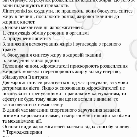
вони підвищують витривалість.
Ліпотропікі як схуднути, не працюють, вони блокують синтез
жиру в печінці, посилюють розпад жирової тканини до
жирних кислот.
Основні механізми дії жіросжігателей:
1. стимуляція обміну речовин в організмі
2. придушення апетиту
3. зниження всмоктування жирів і вуглеводів з травного
тракту
4. блокування синтезу жиру в жировій тканині
5. виведення зайвої рідини
Головним чином, жіросжігателі прискорюють розщеплення
жирових молекул і перетворюють жир у вільну енергію,
збільшуючи її витрата.
Дія жіросжігателей реалізується під час тренувань, за умови
дотримання дієти. Якщо ж споживання жіросжігателей не
поєднувати з тренуваннями і правильним харчуванням, то
ефекту не буде, тому якщо ви ще не встали з дивана, то
застосовувати їх немає сенсу.
В даний час магазини спортивного харчування завалені
різними жиросжигателями, з найрізноманітнішими засобами
та механізмами дії.
Основні види жіросжігателей залежно від їх способу впливу:
* Термодженерики