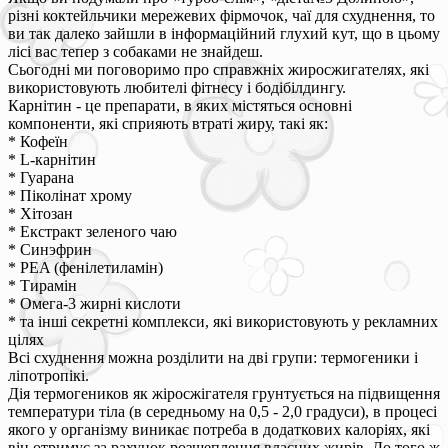
різні коктейльчики мережевих фірмочок, чаї для схуднення, то
ви так далеко зайшли в інформаційний глухий кут, що в цьому
лісі вас тепер з собаками не знайдеш.
Сьогодні ми поговоримо про справжніх жиросжигателях, які
використовують любителі фітнесу і бодібілдингу.
Карнітин - це препарати, в яких містяться основні
компоненти, які сприяють втраті жиру, такі як:
* Кофеїн
* L-карнітин
* Гуарана
* Піколінат хрому
* Хітозан
* Екстракт зеленого чаю
* Синэфрин
* PEA (фенілетиламін)
* Тирамін
* Омега-3 жирні кислоти
* та інші секретні комплекси, які використовують у рекламних
цілях
Всі схуднення можна розділити на дві групи: термогеники і
ліпотропікі.
Дія термогеников як жіросжігателя грунтується на підвищення
температури тіла (в середньому на 0,5 - 2,0 градуси), в процесі
якого у організму виникає потреба в додаткових калоріях, які
він отримує за рахунок розщеплення власних жирів. До того ж