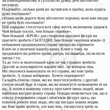
загальноприйнятому в суспільстві думку, речі абсолютно
несумісні.
Подумайте, скільки разів ви застрягали в пробці, коли кудись
дуже поспішали?
скільки разів дороги були абсолютно порожні, коли вам нікуди
не треба було поспішати?
Цей парадокс стосується всіх сфер життя, включаючи здоров'я.
Чим більше поспіх, тим більше «пробок».
Чим більший «КРОК» для створення красивої фігури ви
прагнете зробити СЬОГОДНІ, тим більше «кипіння мізків» (і
небажання продовжувати справу завтра) ви отримаєте.
Ключ не у величині вашого кроку. Ключ у тому, чи
продовжите ви робити кроки завтра, післязавтра, після-після
завтра і т.п.
Та до того ж малесенький крок не так страшно зробити.
Другий за популярністю варіант ліні - це виборча лінь.
Ми лінуємося виконувати не всі справи, які нам треба
зробити. А тільки вибірково. Хочете перевірити?
Складіть список справ, які ви лінуєтеся робити, і другий
список нехай буде зі справ, які ви виконуєте незважаючи ні на
що. А потім в кожному списку проставте імена людей, яким
найбільш вигідно кожну справу. Нерідко виявляється так, що в
списку ігнорованих справ і обов'язків фігурує щось, що
повинні робити інші люди, або що вигідно іншим людям.
що Вам треба зробити, але вам лінь, з'ясовується треба за