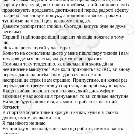
чарівну пігулку від всіх наших проблем, в той час коли нам їх
продовжують продавати, двотижневий період радості ефекту
плацебо і ми знову в пошуку, а подивишся збоку - роками
тупцюємо на місці і це в кращому випадку.
Давайте розбиратися глибше. Сьогодні випуск буде не дуже
веселим)
Перший і найпоширеніший варіант лінощів полягає в тому
що,
лінь - це розтягнутий у часі страх.
Коли-то на осмислення цього у мене пішло пару тижнів і вам
теж доведеться нелегко, якщо хочете розібратися.
Помічали таку тенденцію, як відкладання якоїсь дії на
невизначене майбутнє? Але коли приходить час ІКС, ви знову
перекладаєте на потім. І вам здається, що це лінь.
насправді це страх і вам страшно. Припустимо, ви кожен раз
перекладаєте тренування у спортзалі, або пробіжку в парку.
Якщо глибше покопатися в головах, який дискомфорт
викликає у вас асоціація тренування, то ви спливає наступне:
На мене будуть дивитися, а я млин стрибаю як вагітний
бегемот.
В спортзал ходять тільки красуні і качки, куди я зі своєю
дупою, пузом, ляшками і т.д.
Я там нікого не знаю.
Ну прийду я і що далі, я не знаю що робити, не кого навіть
спитати.