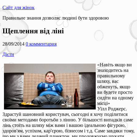
Сайт для жінок
Правильне знання дозволяє людині бути здоровою
Щеплення від ліні
28/09/2014
0 комментария
Дієти
«Навіть якщо ви
знаходитесь на
правильному
шляху, вас
обженуть, якщо
ви будете просто
сидіти на одному
місці»
Уїлл Роджерс.
Здрастуй шановний користувач, сьогодні я хочу поділитися
своїми методами боротьби з лінню. У більшості випадків саме
лінь стоїть на шляху між вами і вашою ідеальною фігурою,
здоров'ям, успіхом, кар'єрою, бізнесом і т.д. Саме завдяки тому,
що ми з вами ледачий планктон, ми продовжуємо шукати