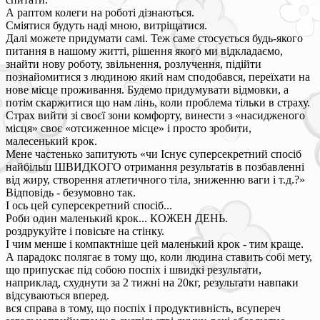
А раптом колеги на роботі дізнаються.
Сміятися будуть наді мною, витріщатися.
Далі можете придумати самі. Теж саме стосується будь-якого
питання в нашому житті, рішення якого ми відкладаємо,
знайти нову роботу, звільнення, розлучення, підійти
познайомитися з людиною який нам сподобався, переїхати на
нове місце проживання. Будемо придумувати відмовки, а
потім скаржитися що нам лінь, коли проблема тільки в страху.
Страх вийти зі своєї зони комфорту, винести з «насидженого
місця» своє «отсиженное місце» і просто зробити,
малесенький крок.
Мене частенько запитують «чи Існує суперсекретний спосіб
найбільш ШВИДКОГО отримання результатів в позбавленні
від жиру, створення атлетичного тіла, зниженню ваги і т.д.?»
Відповідь - безумовно так.
І ось цей суперсекретний спосіб...
Роби один маленький крок... КОЖЕН ДЕНЬ.
роздрукуйте і повісьте на стінку.
І чим менше і компактніше цей маленький крок - тим краще.
А парадокс полягає в тому що, коли людина ставить собі мету,
що припускає під собою поспіх і швидкі результати,
наприклад, схуднути за 2 тижні на 20кг, результати навпаки
відсуваються вперед.
вся справа в тому, що поспіх і продуктивність, всупереч