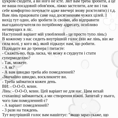
цукром сходити, а ви його не їсте. Звіт вам треба зробити, а це
не ваша посадовий обов'язок, ліжко застелити, але ви і так
себе комфортно почуваєте адже ввечері знову розстеляти) і т.д.
Вам лінь працювати саме над досягненням чужих цілей. І
вихід тут один, або зробити їх своїми, або відправити
выгодаполучателя по потрібному адресату, особливо
нетямущих в ліс.
Наступний варіант мій улюблений - це просто тупо лінь:)
В кожному з нас сидить внутрішній голос (він же лінь, він же
сила волі, у кого як), який підказує нам, що робити.
Підходите ви до тренера і питаєте:
- Скажіть-но, будь ласка, чи можу я схуднути і стати
супермоделлю?
- Так, можете.
- А як?
- А вам швидко треба або помедленней?
-Звичайно швидко, воскликнете ви.
- Треба займатися кожен день.
ВИ: - О-О-О, млин.
Лінь: - О-О-О, млин. Цей варіант не для нас. Цим нехай
стаханівці займаються, а ми створення ніжні. Запитай у нього,
чого там помедленней є?
- А варіант помедленней?
- 3 рази на тиждень.
Тут внутрішній голос вам нашіптує: "якщо зараз скаже, що