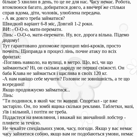
більше 5 хвилин в день, то це не для нас. Часу немає. Робота,
втомлююся багато, добиратися довго, а ввечері же стільки
справ вдома, діти, чоловік, улюблена передача.
- А як довго треба займатися?
Швидкий варіант 6-8 міс, Довгий 1-2 роки.
ВИ: - О-О-о, мати-перемати.
Лінь: - О-О-о, мати-перемати. Ну, все, дорога вільна. Підемо
додому!
Тут гарантовано допоможе принцип міні-кроків, просто
почніть. Щоправда в процесі лінь, почне атаку по всіх
фронтах:
-Поглянь навколо, на вулиці, в метро. Що, всі, чи що
займаються? Ні, он скільки народу не першої свіжості. Он
баба Клава не займається і щаслива в своїх 120 кг.
-А нам навіщо себе мучити? Головне не зовнішність, а те що
всередині!
Якщо продовжуємо займатися...
Лінь:
"Ти подивися, в який час ти живеш. Спортзал - це вже
застаріло. Он, по зомбі ящика скільки реклами. Таблетки, мазі,
з'їв і вільний, і потіти не треба.
Піддастеся на вмовляння, і вважай ви звичайний лобстер -
пливете за течією.
Не чекайте спеціальних умов, часу, погоди. Якщо у вас немає
часу зайнятися собою, якщо вам не подобаються умови, немає