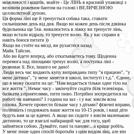
можливості і коштів, знайте - Це ЛІНЬ в красивій упаковці з
великим рожевим бантом на голові і ВЕЛИЧЕЗНОЮ
целлюлитной дупою.
Ця форма ліні ще й тренується собака така, ставати
сильнішими день від дня. Якщо ви кожен день після дзвінка
будильника ще 5хв. вивалюєтесь в ліжку ви тренуєте лінь,
якщо встали відразу, то тренуєте волю. Як у вас справи я
навіть боюся питати ))
Якщо ви стоїте на місці, ви рухаєтеся назад
Майк Тайсон.
Або ви йдете вперед, або откатываетесь тому. Щоденна
перемога над лінощами тренує волю, а поступка ліні -
розвиває її. Все, іншого не дано!
Люди весь час видають купу виправдань типу "я працюю", "у
мене дитина", "у мене заняття в школі, інституті і т.д.". Єдине,
що я можу сказати на це: "Нам видається тільки одне тіло на
все життя ". Немає часу - закінчуйте сидіти біля телевізора,
базікати з приятелями, пити пиво. Потрібно зосередитися на
роботі чи навчанні? 1 година на зал - і у вас зовсім ясна
голова. Хочете провести більше часу з дітьми? фізичні вправи,
поліпшать і подовжать ваше життя на 10-15 років, і ваші діти
будуть вам за це вдячні. А якщо ви сидите з зовсім маленькою
дитиною, то це взагалі найкращий час для того, щоб
зайнятися собою. Думайте, пані та панове... а краще робіть.
У мене лише один спосіб боротьби з цим видом ліні, але він