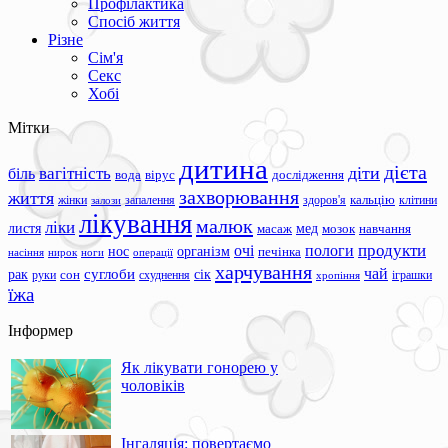
Профілактика
Спосіб життя
Різне
Сім'я
Секс
Хобі
Мітки
дитина
дієта
вагітність
діти
біль
вода
вірус
дослідження
захворювання
життя
жінки
запалення
здоров'я
кальцію
клітини
залози
лікування
малюк
ліки
листя
мед
масаж
мозок
навчання
продукти
очі
пологи
нос
організм
печінка
ноги
операції
насіння
нирок
харчування
чай
суглоби
сік
рак
сон
руки
схуднення
іграшки
хропіння
їжа
Інформер
Як лікувати гонорею у
чоловіків
Інгаляція: повертаємо