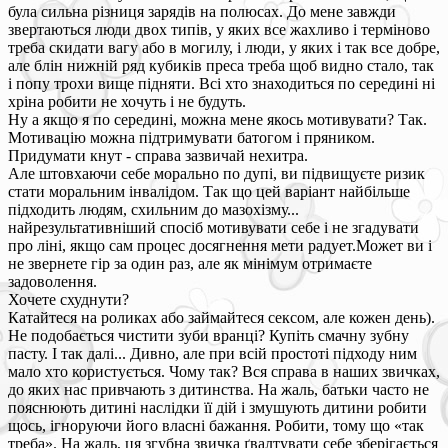
була сильна різниця зарядів на полюсах. До мене завжди
звертаються люди двох типів, у яких все жахливо і терміново
треба скидати вагу або в могилу, і люди, у яких і так все добре,
але блін нижній ряд кубиків преса треба щоб видно стало, так
і попу трохи вище підняти. Всі хто знаходиться по середині ні
хріна робити не хочуть і не будуть.
Ну а якщо я по середині, можна мене якось мотивувати? Так.
Мотивацію можна підтримувати батогом і пряником.
Придумати кнут - справа зазвичай нехитра.
Але штовхаючи себе морально по дупі, ви підвищуєте ризик
стати моральним інвалідом. Так що цей варіант найбільше
підходить людям, схильним до мазохізму...
найрезультативніший спосіб мотивувати себе і не згадувати
про ліні, якщо сам процес досягнення мети радует.Может ви і
не звернете гір за один раз, але як мінімум отримаєте
задоволення.
Хочете схуднути?
Катайтеся на роликах або займайтеся сексом, але кожен день).
Не подобається чистити зуби вранці? Купіть смачну зубну
пасту. І так далі... Дивно, але при всій простоті підходу ним
мало хто користується. Чому так? Вся справа в наших звичках,
до яких нас привчають з дитинства. На жаль, батьки часто не
пояснюють дитині наслідки її дій і змушують дитини робити
щось, ігноруючи його власні бажання. Робити, тому що «так
треба». На жаль, ця згубна звичка ґвалтувати себе зберігається