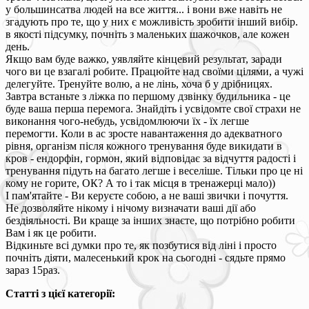
у большинсатва людей на все життя... і вони вже навіть не
згадують про те, що у них є можливість зробити інший вибір.
в якості підсумку, почніть з маленьких шажочков, але кожен
день.
Якщо вам буде важко, уявляйте кінцевий результат, заради
чого ви це взагалі робите. Працюйте над своїми цілями, а чужі
делегуйте. Тренуйте волю, а не лінь, хоча б у дрібницях.
Завтра встаньте з ліжка по першому дзвінку будильника - це
буде ваша перша перемога. Знайдіть і усвідомте свої страхи не
виконання чого-небудь, усвідомлюючи їх - їх легше
перемогти. Коли в ас зросте навантаження до адекватного
рівня, організм після кожного тренування буде викидати в
кров - ендорфін, гормон, який відповідає за відчуття радості і
тренування підуть на багато легше і веселіше. Тільки про це ні
кому не горите, ОК? А то і так місця в тренажерці мало))
І пам'ятайте - Ви керуєте собою, а не ваші звички і почуття.
Не дозволяйте нікому і нічому визначати ваші дії або
бездіяльності. Ви краще за інших знаєте, що потрібно робити
Вам і як це робити.
Відкиньте всі думки про те, як позбутися від ліні і просто
почніть діяти, малесенький крок на сьогодні - сядьте прямо
зараз 15раз.
Статті з цієї категорії: