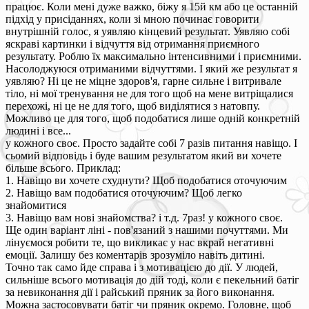
працює. Коли мені дуже важко, біжу я 15й км або це останній
підхід у присіданнях, коли зі мною починає говорити
внутрішній голос, я уявляю кінцевий результат. Уявляю собі
яскраві картинки і відчуття від отримання приємного
результату. Роблю їх максимально інтенсивними і приємними.
Насолоджуюся отриманими відчуттями. І який же результат я
уявляю? Ні це не міцне здоров'я, гарне сильне і витривале
тіло, ні мої тренування не для того щоб на мене витріщалися
перехожі, ні це не для того, щоб виділятися з натовпу.
Можливо це для того, щоб подобатися лише одній конкретній
людині і все...
у кожного своє. Просто задайте собі 7 разів питання навіщо. І
сьомий відповідь і буде вашим результатом який ви хочете
більше всього. Приклад:
1. Навіщо ви хочете схуднути? Щоб подобатися оточуючим
2. Навіщо вам подобатися оточуючим? Щоб легко
знайомитися
3. Навіщо вам нові знайомства? і т.д. 7раз! у кожного своє.
Ще один варіант ліні - пов'язаний з нашими почуттями. Ми
лінуємося робити те, що викликає у нас вкрай негативні
емоції. Залишу без коментарів зрозуміло навіть дитині.
Точно так само йде справа і з мотивацією до дії. У людей,
сильніше всього мотивація до дій тоді, коли є пекельний батіг
за невиконання дії і райський пряник за його виконання.
Можна застосовувати батіг чи пряник окремо. Головне, щоб