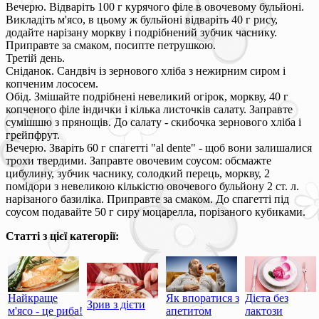
Вечерю. Відваріть 100 г курячого філе в овочевому бульйоні.
Викладіть м'ясо, в цьому ж бульйоні відваріть 40 г рису,
додайте нарізану моркву і подрібнений зубчик часнику.
Приправте за смаком, посипте петрушкою.
Третій день.
Сніданок. Сандвіч із зернового хліба з нежирним сиром і
копченим лососем.
Обід. Змішайте подрібнені невеликий огірок, моркву, 40 г
копченого філе індички і кілька листочків салату. Заправте
сумішшю з прянощів. До салату - скибочка зернового хліба і
грейпфрут.
Вечерю. Зваріть 60 г спагетті "al dente" - щоб вони залишалися
трохи твердими. Заправте овочевим соусом: обсмажте
цибулину, зубчик часнику, солодкий перець, моркву, 2
помідори з невеликою кількістю овочевого бульйону 2 ст. л.
нарізаного базиліка. Приправте за смаком. До спагетті під
соусом подавайте 50 г сиру моцарелла, порізаного кубиками.
Статті з цієї категорії:
Найкраще
Як впоратися з
Дієта без
Зрив з дієти
м'ясо - це риба!
апетитом
лактози