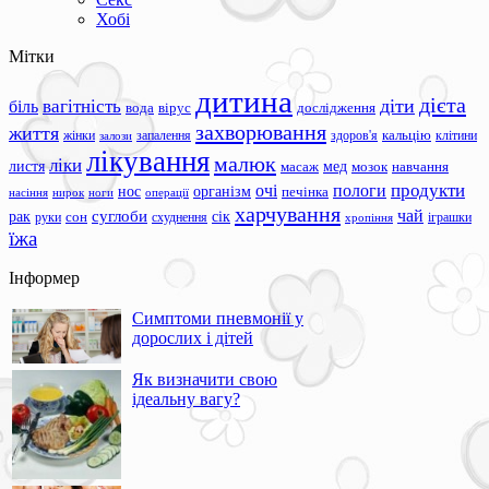
Хобі
Мітки
дитина
дієта
вагітність
діти
біль
вода
вірус
дослідження
захворювання
життя
жінки
запалення
здоров'я
кальцію
клітини
залози
лікування
малюк
ліки
листя
мед
масаж
мозок
навчання
продукти
очі
пологи
нос
організм
печінка
ноги
операції
насіння
нирок
харчування
чай
суглоби
сік
рак
сон
руки
схуднення
іграшки
хропіння
їжа
Інформер
Симптоми пневмонії у
дорослих і дітей
Як визначити свою
ідеальну вагу?