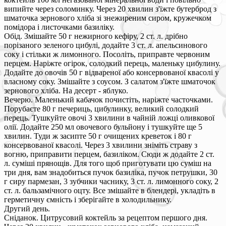
випийте через соломинку. Через 20 хвилин з'їжте бутерброд з
шматочка зернового хліба зі знежиреним сиром, кружечком
помідора і листочками базиліку.
Обід. Змішайте 50 г нежирного кефіру, 2 ст. л. дрібно
порізаного зеленого цибулі, додайте 3 ст. л. апельсинового
соку і стільки ж лимонного. Посоліть, приправте червоним
перцем. Наріжте огірок, солодкий перець, маленьку цибулину.
Додайте до овочів 50 г відвареної або консервованої квасолі у
власному соку. Змішайте з соусом. З салатом з'їжте шматочок
зернового хліба. На десерт - яблуко.
Вечерю. Маленький кабачок почистіть, наріжте часточками.
Порубаєте 80 г печериць, цибулинку, великий солодкий
перець. Тушкуйте овочі 3 хвилини в чайній ложці оливкової
олії. Додайте 250 мл овочевого бульйону і тушкуйте ще 5
хвилин. Туди ж засипте 50 г очищених креветок і 80 г
консервованої квасолі. Через 3 хвилини зніміть страву з
вогню, приправити перцем, базиліком. Сюди ж додайте 2 ст.
л. суміші прянощів. Для того щоб приготувати цю суміш на
три дня, вам знадобиться пучок базиліка, пучок петрушки, 30
г сиру пармезан, 3 зубчики часнику, 3 ст. л. лимонного соку, 2
ст. л. бальзамічного оцту. Все змішайте в блендері, укладіть в
герметичну ємність і зберігайте в холодильнику.
Другий день.
Сніданок. Цитрусовий коктейль за рецептом першого дня.