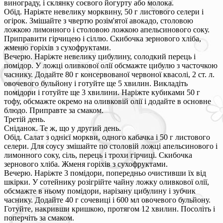
винограду, і склянку соєвого йогурту або молока.
Обід. Наріжте невелику морквину, 50 г листового селери і
огірок. Змішайте з чвертю розім'ятої авокадо, столовою
ложкою лимонного і столовою ложкою апельсинового соку.
Приправити гірчицею і сіллю. Скибочка зернового хліба,
жменю горіхів з сухофруктами.
Вечерю. Наріжте невелику цибулину, солодкий перець і
помідор. У ложці оливкової олії обсмажте цибулю з часточкою
часнику. Додайте 80 г консервованої червоної квасолі, 2 ст. л.
овочевого бульйону і готуйте ще 5 хвилин. Викладіть
помідори і готуйте ще 3 хвилини. Наріжте кубиками 50 г
тофу, обсмажте окремо на оливковій олії і додайте в основне
блюдо. Приправте за смаком.
Третій день.
Сніданок. Те ж, що у другий день.
Обід. Салат з однієї моркви, одного кабачка і 50 г листового
селери. Для соусу змішайте по столовій ложці апельсинового і
лимонного соку, сіль, перець і трохи гірчиці. Скибочка
зернового хліба. Жменя горіхів з сухофруктами.
Вечерю. Наріжте 3 помідори, попередньо очистивши їх від
шкірки. У сотейнику розігрійте чайну ложку оливкової олії,
обсмажте в ньому помідори, нарізану цибулину і зубчик
часнику. Додайте 40 г сочевиці і 600 мл овочевого бульйону.
Готуйте, накривши кришкою, протягом 12 хвилин. Посоліть і
поперчіть за смаком.