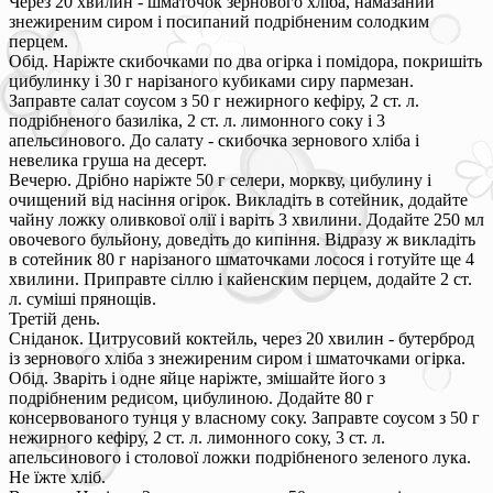
Через 20 хвилин - шматочок зернового хліба, намазаний
знежиреним сиром і посипаний подрібненим солодким
перцем.
Обід. Наріжте скибочками по два огірка і помідора, покришіть
цибулинку і 30 г нарізаного кубиками сиру пармезан.
Заправте салат соусом з 50 г нежирного кефіру, 2 ст. л.
подрібненого базиліка, 2 ст. л. лимонного соку і 3
апельсинового. До салату - скибочка зернового хліба і
невелика груша на десерт.
Вечерю. Дрібно наріжте 50 г селери, моркву, цибулину і
очищений від насіння огірок. Викладіть в сотейник, додайте
чайну ложку оливкової олії і варіть 3 хвилини. Додайте 250 мл
овочевого бульйону, доведіть до кипіння. Відразу ж викладіть
в сотейник 80 г нарізаного шматочками лосося і готуйте ще 4
хвилини. Приправте сіллю і кайенским перцем, додайте 2 ст.
л. суміші прянощів.
Третій день.
Сніданок. Цитрусовий коктейль, через 20 хвилин - бутерброд
із зернового хліба з знежиреним сиром і шматочками огірка.
Обід. Зваріть і одне яйце наріжте, змішайте його з
подрібненим редисом, цибулиною. Додайте 80 г
консервованого тунця у власному соку. Заправте соусом з 50 г
нежирного кефіру, 2 ст. л. лимонного соку, 3 ст. л.
апельсинового і столової ложки подрібненого зеленого лука.
Не їжте хліб.