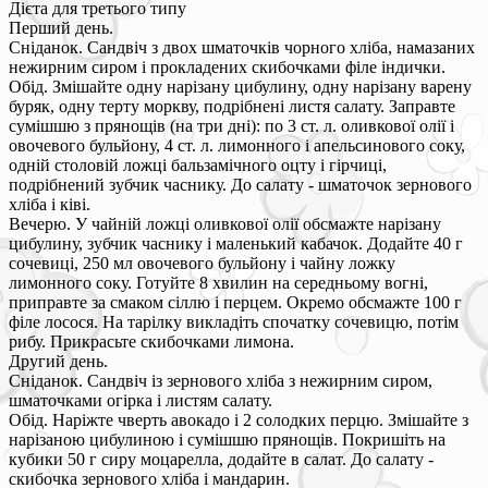
Дієта для третього типу
Перший день.
Сніданок. Сандвіч з двох шматочків чорного хліба, намазаних
нежирним сиром і прокладених скибочками філе індички.
Обід. Змішайте одну нарізану цибулину, одну нарізану варену
буряк, одну терту моркву, подрібнені листя салату. Заправте
сумішшю з прянощів (на три дні): по 3 ст. л. оливкової олії і
овочевого бульйону, 4 ст. л. лимонного і апельсинового соку,
одній столовій ложці бальзамічного оцту і гірчиці,
подрібнений зубчик часнику. До салату - шматочок зернового
хліба і ківі.
Вечерю. У чайній ложці оливкової олії обсмажте нарізану
цибулину, зубчик часнику і маленький кабачок. Додайте 40 г
сочевиці, 250 мл овочевого бульйону і чайну ложку
лимонного соку. Готуйте 8 хвилин на середньому вогні,
приправте за смаком сіллю і перцем. Окремо обсмажте 100 г
філе лосося. На тарілку викладіть спочатку сочевицю, потім
рибу. Прикрасьте скибочками лимона.
Другий день.
Сніданок. Сандвіч із зернового хліба з нежирним сиром,
шматочками огірка і листям салату.
Обід. Наріжте чверть авокадо і 2 солодких перцю. Змішайте з
нарізаною цибулиною і сумішшю прянощів. Покришіть на
кубики 50 г сиру моцарелла, додайте в салат. До салату -
скибочка зернового хліба і мандарин.