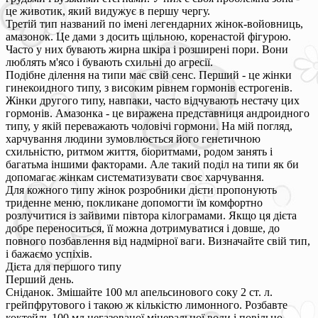
це животик, який видужує в першу чергу.
Третій тип названий по імені легендарних жінок-войовниць,
амазонок. Це дами з досить щільною, коренастой фігурою.
Часто у них бувають жирна шкіра і розширені пори. Вони
люблять м'ясо і бувають схильні до агресії.
Подібне ділення на типи має свій сенс. Перший - це жінки
гинекоидного типу, з високим рівнем гормонів естрогенів.
Жінки другого типу, навпаки, часто відчувають нестачу цих
гормонів. Амазонка - це виражена представниця андроидного
типу, у якій переважають чоловічі гормони. На мій погляд,
харчування людини зумовлюється його генетичною
схильністю, ритмом життя, біоритмами, родом занять і
багатьма іншими факторами. Але такий поділ на типи як би
допомагає жінкам систематизувати своє харчування.
Для кожного типу жінок розробники дієти пропонують
триденне меню, покликане допомогти їм комфортно
розлучитися із зайвими півтора кілограмами. Якщо ця дієта
добре переноситься, її можна дотримуватися і довше, до
повного позбавлення від надмірної ваги. Визначайте свій тип,
і бажаємо успіхів.
Дієта для першого типу
Перший день.
Сніданок. Змішайте 100 мл апельсинового соку 2 ст. л.
грейпфрутового і такою ж кількістю лимонного. Розбавте
коктейль 100 мл негазованої мінеральної води і повільно