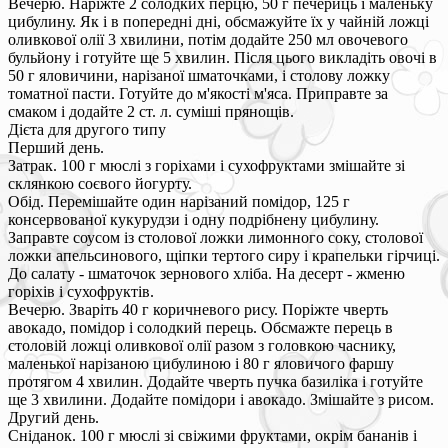
Вечерю. Наріжте 2 солодких перцю, 50 г печериць і маленьку
цибулину. Як і в попередні дні, обсмажуйте їх у чайній ложці
оливкової олії 3 хвилини, потім додайте 250 мл овочевого
бульйону і готуйте ще 5 хвилин. Після цього викладіть овочі в
50 г яловичини, нарізаної шматочками, і столову ложку
томатної пасти. Готуйте до м'якості м'яса. Приправте за
смаком і додайте 2 ст. л. суміші прянощів.
Дієта для другого типу
Перший день.
Затрак. 100 г мюслі з горіхами і сухофруктами змішайте зі
склянкою соєвого йогурту.
Обід. Перемішайте один нарізаний помідор, 125 г
консервованої кукурудзи і одну подрібнену цибулину.
Заправте соусом із столової ложки лимонного соку, столової
ложки апельсинового, щіпки тертого сиру і крапельки гірчиці.
До салату - шматочок зернового хліба. На десерт - жменю
горіхів і сухофруктів.
Вечерю. Зваріть 40 г коричневого рису. Поріжте чверть
авокадо, помідор і солодкий перець. Обсмажте перець в
столовій ложці оливкової олії разом з головкою часнику,
маленької нарізаною цибулиною і 80 г яловичого фаршу
протягом 4 хвилин. Додайте чверть пучка базиліка і готуйте
ще 3 хвилини. Додайте помідори і авокадо. Змішайте з рисом.
Другий день.
Сніданок. 100 г мюслі зі свіжими фруктами, окрім бананів і