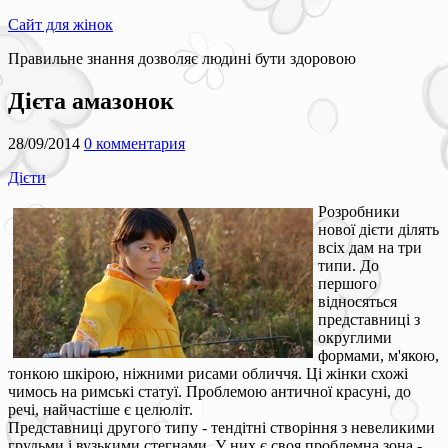
Сайт для жінок
Правильне знання дозволяє людині бути здоровою
Дієта амазонок
28/09/2014
0 комментария
Дієти
Розробники
нової дієти ділять
всіх дам на три
типи. До
першого
відносяться
представниці з
округлими
формами, м'якою,
тонкою шкірою, ніжними рисами обличчя. Ці жінки схожі
чимось на римські статуї. Проблемою античної красуні, до
речі, найчастіше є целюліт.
Представниці другого типу - тендітні створіння з невеликими
грудьми і вузькими стегнами. У них є своя проблемна зона -