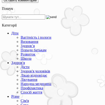
Пошук
Категорії
Діти
Вагітність і пологи
Виховання
Здоров’я
Поради батькам
Розвиток
Школа
Здоров'я
Дієти
Здоров'я чоловіків
Лікар відповідає
Лікування
Народна медицина
Профілактика
Спосіб життя
Різне
Сім'я
Секс