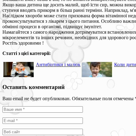
Якщо ваша дитина ще досить малий, щоб їсти сир, можна викори
ступеня вводять прикорм в більш ранні терміни. Наприклад, м'яс
Наслідком хвороби може стати прихована форма вітамінної недост
проконсультуватися з лікарем з цього питання. Особливо важли
обмінні процеси в організмі, підвищує імунітет.
Намагайтеся з самого народження дотримуватися встановлених п
мікроелементів та інших речовин, необхідних для здорового рос
Ростіть здоровими !
Статті з цієї категорії:
Антибіотики і малюк
Коли дити
Оставить комментарий
Ваш email не будет опубликован. Обязательные поля отмечены