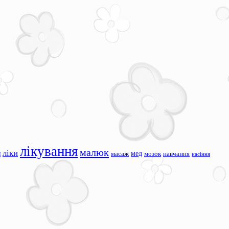
лікування
малюк
ліки
я
мед
масаж
мозок
навчання
насіння