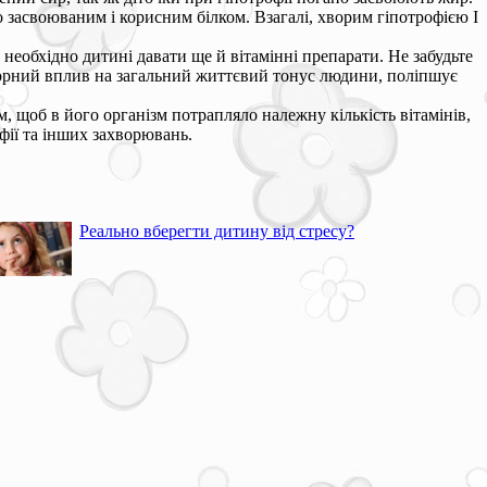
 засвоюваним і корисним білком. Взагалі, хворим гіпотрофією I
 необхідно дитині давати ще й вітамінні препарати. Не забудьте
творний вплив на загальний життєвий тонус людини, поліпшує
 щоб в його організм потрапляло належну кількість вітамінів,
фії та інших захворювань.
Реально вберегти дитину від стресу?