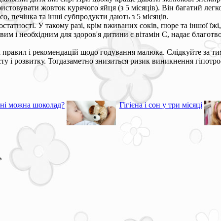
стовувати жовток курячого яйця (з 5 місяців). Він багатий легко
о, печінка та інші субпродукти дають з 5 місяців.
атності. У такому разі, крім вживаних соків, пюре та іншої їжі,
вим і необхідним для здоров'я дитини є вітамін С, надає благо
равил і рекомендацій щодо годування малюка. Слідкуйте за тим,
ту і розвитку. Тогдазаметно знизиться ризик виникнення гіпотро
ні можна шоколад?
Гігієна і сон у три місяці
*