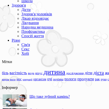
Школа
Здоров'я
Дієти
Здоров'я чоловіків
Лікар відповідає
Лікування
Народна медицина
Профілактика
Спосіб життя
Різне
Сім'я
Секс
Хобі
Мітки
дитина
дієта
вагітність
діти
ж
біль
вода
вірус
дослідження
продукти
очі
пологи
нос
організм
рак
печінка
руки
ноги
операції
нирок
Інформер
Що таке зубний камінь?