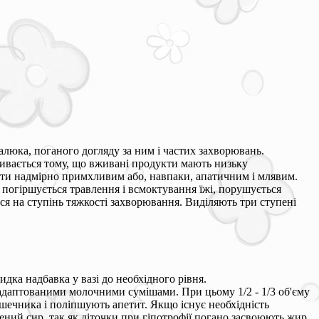
алюка, поганого догляду за ним і частих захворювань.
звивається тому, що вживані продукти мають низьку
ати надмірно примхливим або, навпаки, апатичним і млявим.
 погіршується травлення і всмоктування їжі, порушується
ся на ступінь тяжкості захворювання. Виділяють три ступені
дка надбавка у вазі до необхідного рівня.
 адаптованими молочними сумішами. При цьому 1/2 - 1/3 об'єму
ечника і поліпшують апетит. Якщо існує необхідність
ний сир, так як діточки при гіпотрофії погано засвоюють жир.