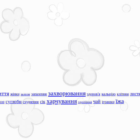
захворювання
иття
лист
жінки
запалення
здоров'я
кальцію
клітини
залози
харчування
їжа
чай
суглоби
сік
сон
схуднення
іграшки
хропіння