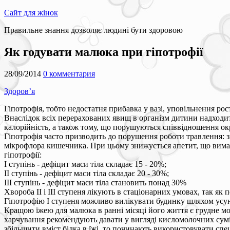
Сайт для жінок
Правильне знання дозволяє людині бути здоровою
Як годувати малюка при гіпотрофії
28/09/2014
0 комментария
Здоров’я
Гіпотрофія, тобто недостатня прибавка у вазі, уповільнення ро
Внаслідок всіх перерахованих явищ в організм дитини надходить
калорійність, а також тому, що порушуються співвідношення о
Гіпотрофія часто призводить до порушення роботи травлення: з
мікрофлора кишечника. При цьому знижується апетит, що вимага
гіпотрофії:
I ступінь - дефіцит маси тіла складає 15 - 20%;
II ступінь - дефіцит маси тіла складає 20 - 30%;
III ступінь - дефіцит маси тіла становить понад 30%
Хвороба II і III ступеня лікують в стаціонарних умовах, так як 
Гіпотрофію I ступеня можливо вилікувати будинку шляхом усуне
Кращою їжею для малюка в ранні місяці його життя є грудне м
харчування рекомендують давати у вигляді кисломолочних сум
збільшити вміст білка в їжі, то починають використовувати сп