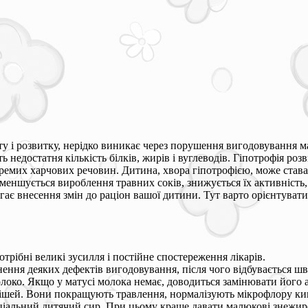
сту і розвитку, нерідко виникає через порушення вигодовування м
 недостатня кількість білків, жирів і вуглеводів. Гіпотрофія ро
кремих харчових речовин. Дитина, хвора гіпотрофією, може став
меншується вироблення травних соків, знижується їх активність,
є внесення змін до раціон вашої дитини. Тут варто орієнтувати
потрібні великі зусилля і постійне спостереження лікарів.
ння деяких дефектів вигодовування, після чого відбувається шви
олоко. Якщо у матусі молока немає, доводиться замінювати його
ішей. Вони покращують травлення, нормалізують мікрофлору киш
еціальний дитячий сир. При цьому краще давати малюкові знежире