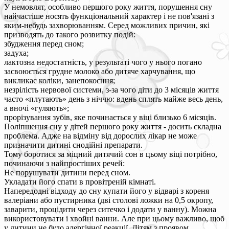
У немовлят, особливо першого року життя, порушення сну
найчастіше носять функціональний характер і не пов'язані з
яким-небудь захворюванням. Серед можливих причин, які
призводять до такого розвитку подій:
збудження перед сном;
задуха;
лактозна недостатність, у результаті чого у нього погано
засвоюється грудне молоко або дитяче харчування, що
викликає коліки, занепокоєння;
незрілість нервової системи, з-за чого діти до 3 місяців життя
часто «плутають» день з ніччю: вдень сплять майже весь день,
а вночі «гуляють»;
прорізування зубів, яке починається у віці близько 6 місяців.
Поліпшення сну у дітей першого року життя - досить складна
проблема. Адже на відміну від дорослих лікар не може
призначити дитині снодійні препарати.
Тому боротися за міцний дитячий сон в цьому віці потрібно,
починаючи з найпростіших речей:
Не порушувати дитини перед сном.
Укладати його спати в провітреній кімнаті.
Напередодні відходу до сну купати його у відварі з кореня
валеріани або пустирника (дві столові ложки на 0,5 окропу,
заварити, процідити через ситечко і додати у ванну). Можна
використовувати і хвойні ванни. Але при цьому важливо, щоб
у дитини не було алергічної реакції. Дітям з проявом