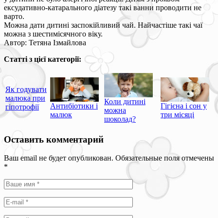
ексудативно-катарального діатезу такі ванни проводити не
варто.
Можна дати дитині заспокійливий чай. Найчастіше такі чаї
можна з шестимісячного віку.
Автор: Тетяна Ізмайлова
Статті з цієї категорії:
Як годувати
малюка при
Коли дитині
Антибіотики і
Гігієна і сон у
гіпотрофії
можна
малюк
три місяці
шоколад?
Оставить комментарий
Ваш email не будет опубликован. Обязательные поля отмечены
*