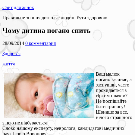
Сайт для жінок
Правильне знання дозволяє людині бути здоровою
Чому дитина погано спить
28/09/2014
0 комментария
Здоров’я
життя
Ваш малюк
погано засинає, а
заснувши, часто
прокидається з
гірким плачем?
Не поспішайте
бити тривогу!
Швидше за все,
нічого страшного
з нею не відбувається
Слово нашому експерту, невролога, кандидатові медичних
наук Ігорю Воронову.