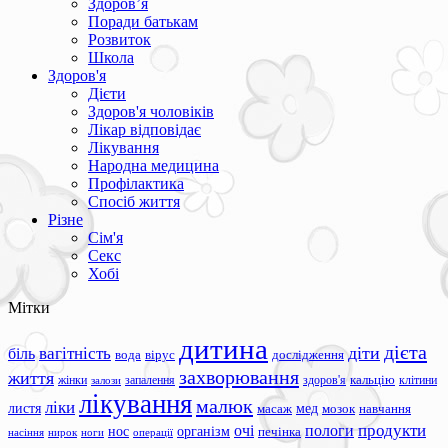
Здоров’я
Поради батькам
Розвиток
Школа
Здоров'я
Дієти
Здоров'я чоловіків
Лікар відповідає
Лікування
Народна медицина
Профілактика
Спосіб життя
Різне
Сім'я
Секс
Хобі
Мітки
дитина
дієта
вагітність
діти
біль
вода
вірус
дослідження
захворювання
життя
жінки
запалення
здоров'я
кальцію
клітини
залози
лікування
малюк
ліки
листя
мед
масаж
мозок
навчання
продукти
очі
пологи
нос
організм
печінка
ноги
операції
насіння
нирок