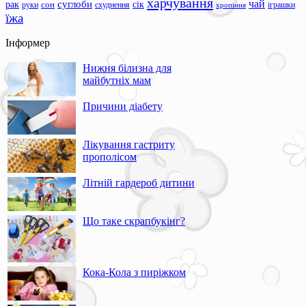
харчування
чай
суглоби
сік
рак
сон
руки
схуднення
іграшки
хропіння
їжа
Інформер
Нижня білизна для
майбутніх мам
Причини діабету
Лікування гастриту
прополісом
Літній гардероб дитини
Що таке скрапбукінг?
Кока-Кола з пиріжком