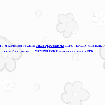
захворювання
иття
лист
жінки
запалення
здоров'я
кальцію
клітини
залози
харчування
їжа
чай
суглоби
сік
сон
схуднення
іграшки
хропіння