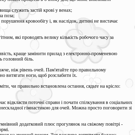
ища служить застій крові у венах;
а поза;
 порушення кровообігу і, як наслідок, дитині не вистачає
ітним, які проводять велику кількість робочого часу за
ивість, краще замінити прилад з електронно-променевою
ь головний біль.
ижче, ніж рівень очей. Пам'ятайте про правильному
но витягати ноги, щоб розслабити їх.
іти, чи правильно встановлена остання, сядьте на крісло:
ас відкласти поточні справи і почати спілкування в соціальних
я нескладної гімнастикою для очей. Можна просто поговорити зі
сумнівний додатковий плюс прогулянок на свіжому повітрі -
ормі.
витися на звичний режим. Тут важливо дотримати баланс: