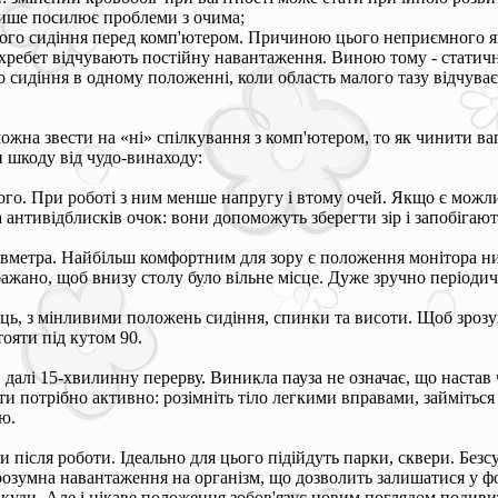
ише посилює проблеми з очима;
гого сидіння перед комп'ютером. Причиною цього неприємного яв
 хребет відчувають постійну навантаження. Виною тому - статичн
о сидіння в одному положенні, коли область малого тазу відчуває
ожна звести на «ні» спілкування з комп'ютером, то як чинити ваг
 шкоду від чудо-винаходу:
го. При роботі з ним менше напругу і втому очей. Якщо є можл
антивідблисків очок: вони допоможуть зберегти зір і запобігают
 півметра. Найбільш комфортним для зору є положення монітора н
бажано, щоб внизу столу було вільне місце. Дуже зручно періодич
ць, з мінливими положень сидіння, спинки та висоти. Щоб зрозум
ояти під кутом 90.
алі 15-хвилинну перерву. Виникла пауза не означає, що настав ч
ти потрібно активно: розімніть тіло легкими вправами, займітьс
ю.
и після роботи. Ідеально для цього підійдуть парки, сквери. Без
розумна навантаження на організм, що дозволить залишатися у ф
 нікуди. Але і цікаве положення зобов'язує новим поглядом поди