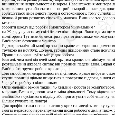
виникнення неприємностей із зором. Навантаження монітора л
може виникнути або стати на гострий геморой - внаслідок дов
збільшується ймовірність прояви остеохондрозу, тому суглоби і
великий ризик розвитку гіпоксії у малюка. Виникає з-за довгог
кисню.
зробити шкоду від роботи з монітором мінімальним?
на Жаль, у сучасному світі без техніки нікуди. Якщо вдома ще м
монітором? Тут знання нехитрих правил допоможе мінімізувати
Вибирайте безпечний монітор
Рідкокристалічний монітор значно краще електронно-променево
трубкою на ноутбук. До речі, гарним придбанням стане покупка 
Правильно організуйте місце для роботи
Взагалі, чим далі від очей монітор, тим краще, але мінімум на
розташуванні джерела світла: він повинен падати зліва. Вкрай 
Вибирайте зручне робоче крісло
Для запобігання неприємностей зі спиною, краще вибрати стіле
ступні повинні щільно впиратися в поверхню підлоги, а ноги ст
Чергуйте роботу з відпочинком
Оптимальний режим такий: 45 хвилин - робота за комп'ютером, д
мережах. Все ж відпочинком є зміна діяльності. Тому відпочива
знайомою з сусіднього відділу або приготувати собі чашечку ча
Більше гуляйте на повітрі
Для профілактики нестачі кисню у крихти заведіть звичку гулят
зняття нервового перенапруження після робочого дня, а також 
Сучасне життя накладає свій відбиток: часто без комп'ютера -