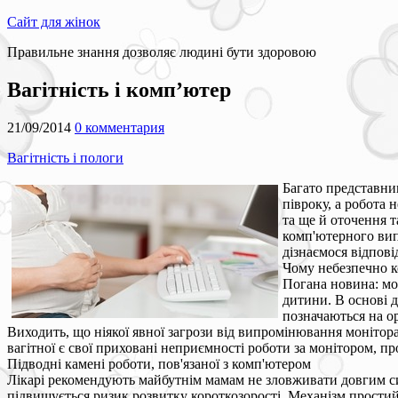
Сайт для жінок
Правильне знання дозволяє людині бути здоровою
Вагітність і комп’ютер
21/09/2014
0 комментария
Вагітність і пологи
Багато представни
півроку, а робота 
та ще й оточення т
комп'ютерного випр
дізнаємося відпові
Чому небезпечно 
Погана новина: мо
дитини. В основі 
позначаються на ор
Виходить, що ніякої явної загрози від випромінювання монітора
вагітної є свої приховані неприємності роботи за монітором, про
Підводні камені роботи, пов'язаної з комп'ютером
Лікарі рекомендують майбутнім мамам не зловживати довгим с
підвищується ризик розвитку короткозорості. Механізм прости