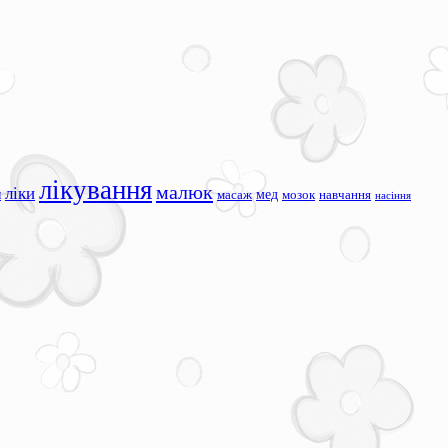
лікування
малюк
ліки
я
мед
масаж
мозок
навчання
насіння