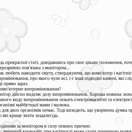
ць прекрасної статі, довідавшись про своє цікаве положення, по
нерозривно пов'язана з монітором...
ак любить наводити смуту, стверджуючи, що комп'ютер і вагітніст
омінювання, про якого чули всі, і є інші підводні камені, які с
ді прямо зараз.
комп'ютерне випромінювання?
нітор дійсно виділяє дозу випромінювання. Хороша новина: вон
даного виду випромінювання лежать електромагнітні та електрост
ганізмі майбутньої мами і малюка.
 для двох організмів немає. Тоді виходить, що укорінена думка 
 які краще знати заздалегідь.
идінням за монітором в силу певних причин:
й: змінений кровообіг при вагітності може стати причиною розв