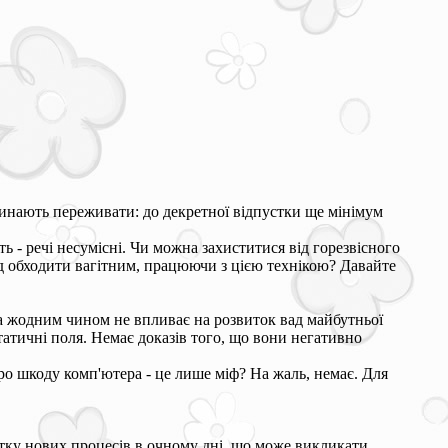
чинають переживати: до декретної відпустки ще мінімум
ь - речі несумісні. Чи можна захиститися від горезвісного
лід обходити вагітним, працюючи з цією технікою? Давайте
а жодним чином не впливає на розвиток вад майбутньої
атичні поля. Немає доказів того, що вони негативно
про шкоду комп'ютера - це лише міф? На жаль, немає. Для
итку нових процесів в очному дні, що може викликати