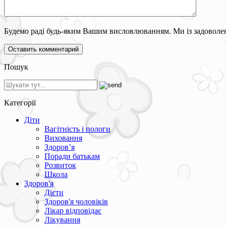
Будемо раді будь-яким Вашим висловлюванням. Ми із задоволен
Пошук
Категорії
Діти
Вагітність і пологи
Виховання
Здоров’я
Поради батькам
Розвиток
Школа
Здоров'я
Дієти
Здоров'я чоловіків
Лікар відповідає
Лікування