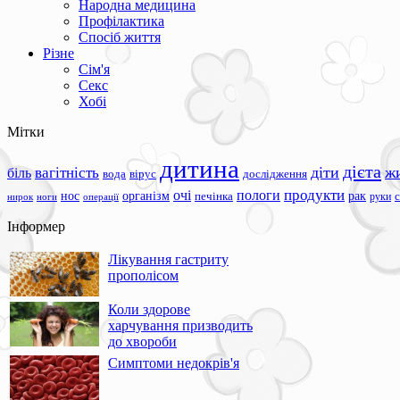
Народна медицина
Профілактика
Спосіб життя
Різне
Сім'я
Секс
Хобі
Мітки
дитина
дієта
вагітність
діти
ж
біль
вода
вірус
дослідження
продукти
очі
пологи
нос
організм
рак
печінка
руки
ноги
операції
нирок
Інформер
Лікування гастриту
прополісом
Коли здорове
харчування призводить
до хвороби
Симптоми недокрів'я