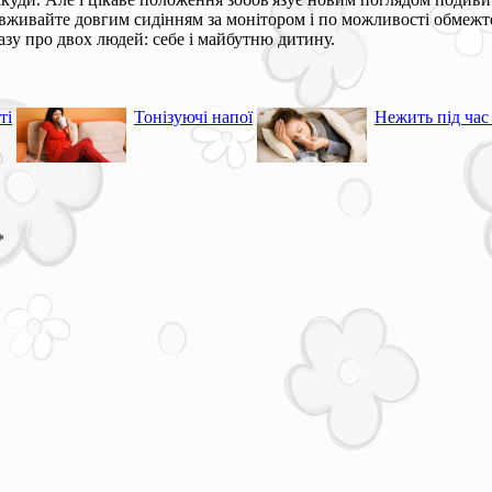
вживайте довгим сидінням за монітором і по можливості обмежте 
азу про двох людей: себе і майбутню дитину.
ті
Тонізуючі напої
Нежить під час 
*