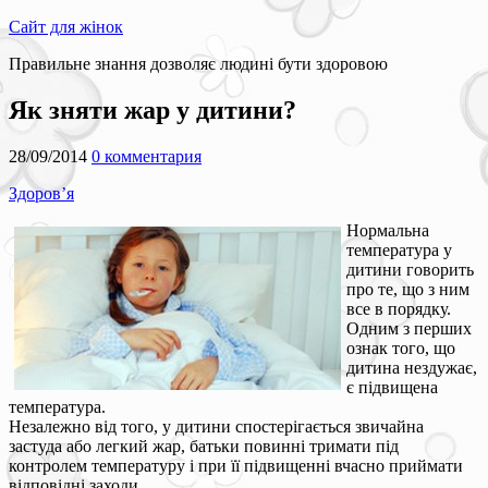
Сайт для жінок
Правильне знання дозволяє людині бути здоровою
Як зняти жар у дитини?
28/09/2014
0 комментария
Здоров’я
Нормальна
температура у
дитини говорить
про те, що з ним
все в порядку.
Одним з перших
ознак того, що
дитина нездужає,
є підвищена
температура.
Незалежно від того, у дитини спостерігається звичайна
застуда або легкий жар, батьки повинні тримати під
контролем температуру і при її підвищенні вчасно приймати
відповідні заходи.