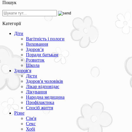
Пошук
Категорії
Діти
Вагітність і пологи
Виховання
Здоров’я
Поради батькам
Розвиток
Школа
Здоров'я
Дієти
Здоров'я чоловіків
Лікар відповідає
Лікування
Народна медицина
Профілактика
Спосіб життя
Різне
Сім'я
Секс
Хобі