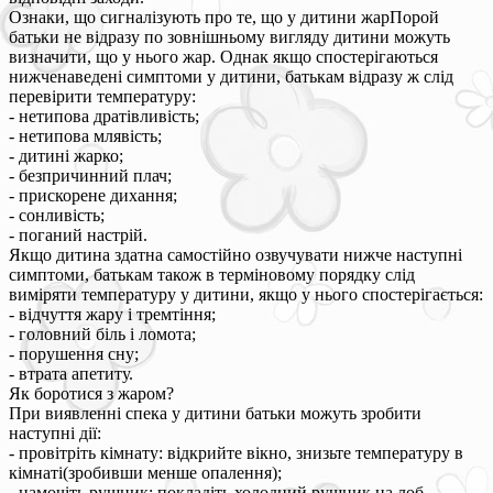
Ознаки, що сигналізують про те, що у дитини жарПорой
батьки не відразу по зовнішньому вигляду дитини можуть
визначити, що у нього жар. Однак якщо спостерігаються
нижченаведені симптоми у дитини, батькам відразу ж слід
перевірити температуру:
- нетипова дратівливість;
- нетипова млявість;
- дитині жарко;
- безпричинний плач;
- прискорене дихання;
- сонливість;
- поганий настрій.
Якщо дитина здатна самостійно озвучувати нижче наступні
симптоми, батькам також в терміновому порядку слід
виміряти температуру у дитини, якщо у нього спостерігається:
- відчуття жару і тремтіння;
- головний біль і ломота;
- порушення сну;
- втрата апетиту.
Як боротися з жаром?
При виявленні спека у дитини батьки можуть зробити
наступні дії:
- провітріть кімнату: відкрийте вікно, знизьте температуру в
кімнаті(зробивши менше опалення);
- намочіть рушник: покладіть холодний рушник на лоб