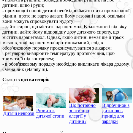
дитини, шию і руки;
- прохолодні напої: дитині необхідно багато пити прохолодної
рідини, проте не варто давати йому газовані напої, оскільки
вони можуть спровокувати нудоту;
- дайте сироп, що містить парацетамол. В залежності від віку
дитини, дайте йому відповідну дозу дитячого сиропу, що
містить парацетамол. Однак, якщо дитині немає ще й трьох
місяців, тоді парацетамол протипоказаний, слід в
обов'язковому порядку проконсультуватися з лікарем;
- регулярно вимірюйте температуру протягом дня, щоб
тримати її під контролем;
- в обов'язковому порядку необхідно викликати лікаря додому.
Олена Бик (efamily.ru).
Статті з цієї категорії:
Що потрібно
Відпочинок з
Розвиток
знати про
дитиною -
Дитячі неврози
дитячої стопи
алергії у
привід для
дитини?
зарядки