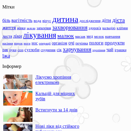
Мітки
дитина
дієта
вагітність
діти
біль
вода
вірус
дослідження
захворювання
життя
жінки
запалення
здоров'я
кальцію
клітини
залози
лікування
малюк
ліки
листя
мед
масаж
мозок
навчання
продукти
очі
пологи
нос
організм
печінка
ноги
операції
насіння
нирок
харчування
чай
суглоби
сік
рак
сон
руки
схуднення
іграшки
хропіння
їжа
Інформер
Лікуємо хропіння
електрикою
Кальцій для міцних
зубів
Встигнути за 14 днів
Нові ліки від стійкого