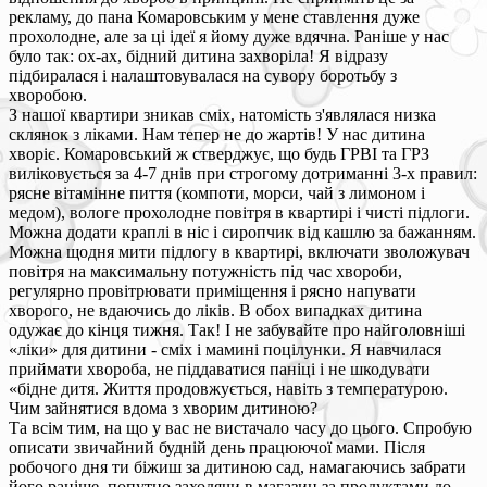
рекламу, до пана Комаровським у мене ставлення дуже
прохолодне, але за ці ідеї я йому дуже вдячна. Раніше у нас
було так: ох-ах, бідний дитина захворіла! Я відразу
підбиралася і налаштовувалася на сувору боротьбу з
хворобою.
З нашої квартири зникав сміх, натомість з'являлася низка
склянок з ліками. Нам тепер не до жартів! У нас дитина
хворіє. Комаровський ж стверджує, що будь ГРВІ та ГРЗ
виліковується за 4-7 днів при строгому дотриманні 3-х правил:
рясне вітамінне пиття (компоти, морси, чай з лимоном і
медом), вологе прохолодне повітря в квартирі і чисті підлоги.
Можна додати краплі в ніс і сиропчик від кашлю за бажанням.
Можна щодня мити підлогу в квартирі, включати зволожувач
повітря на максимальну потужність під час хвороби,
регулярно провітрювати приміщення і рясно напувати
хворого, не вдаючись до ліків. В обох випадках дитина
одужає до кінця тижня. Так! І не забувайте про найголовніші
«ліки» для дитини - сміх і мамині поцілунки. Я навчилася
приймати хвороба, не піддаватися паніці і не шкодувати
«бідне дитя. Життя продовжується, навіть з температурою.
Чим зайнятися вдома з хворим дитиною?
Та всім тим, на що у вас не вистачало часу до цього. Спробую
описати звичайний будній день працюючої мами. Після
робочого дня ти біжиш за дитиною сад, намагаючись забрати
його раніше, попутно заходячи в магазин за продуктами до