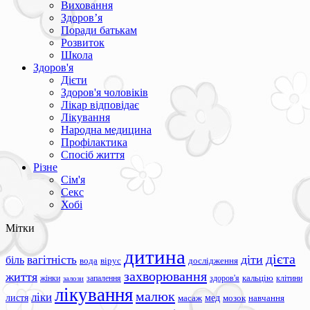
Виховання
Здоров’я
Поради батькам
Розвиток
Школа
Здоров'я
Дієти
Здоров'я чоловіків
Лікар відповідає
Лікування
Народна медицина
Профілактика
Спосіб життя
Різне
Сім'я
Секс
Хобі
Мітки
дитина
дієта
вагітність
діти
біль
вода
вірус
дослідження
захворювання
життя
жінки
запалення
здоров'я
кальцію
клітини
залози
лікування
малюк
ліки
листя
мед
масаж
мозок
навчання