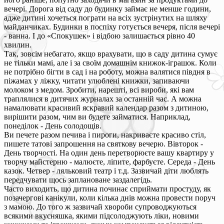
вечері. Дорога від саду до будинку займає не менше години,
адже дитині хочеться пограти на всіх зустрінутих на шляху
майданчиках. Будинки в поспіху готується вечеря, після вечері
- ванна. І до «Спокушек» і відбою залишається рівно 40
хвилин.
Так, зовсім небагато, якщо врахувати, що в саду дитина сумує
не тільки мамі, але і за своїм домашнім книжок-іграшок. Коли
не потрібно бігти в сад і на роботу, можна валятися півдня в
піжамах у ліжку, читати улюблені книжки, запиваючи
молоком з медом. Зробити, нарешті, всі вироби, які вам
траплялися в дитячих журналах за останній час. А можна
намалювати красивий яскравий календар разом з дитиною,
вирішити разом, чим ви будете займатися. Наприклад,
понеділок - День солодощів.
Ви печете разом печива і пироги, накриваєте красиво стіл,
пишете татові запрошення на святкову вечерю. Вівторок -
День творчості. На один день перетворюєте вашу квартиру у
творчу майстерню - малюєте, ліпите, фарбуєте. Середа - День
казок. Четвер - ляльковий театр і т.д. Зазвичай діти люблять
передчувати щось заплановане заздалегідь.
Часто виходить, що дитина починає сприймати простуду, як
позачергові канікули, коли кілька днів можна провести поруч
з мамою. До того ж зазвичай хвороби супроводжуються
всякими вкусняшка, якими підсолоджують ліки, новими