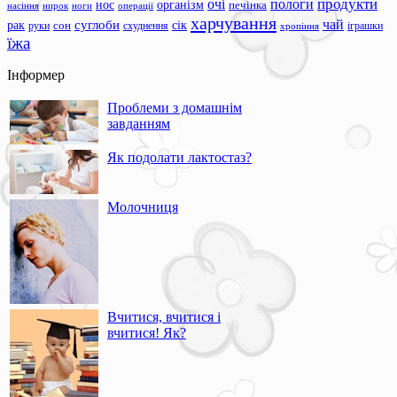
продукти
очі
пологи
нос
організм
печінка
ноги
операції
насіння
нирок
харчування
чай
суглоби
сік
рак
сон
руки
схуднення
іграшки
хропіння
їжа
Інформер
Проблеми з домашнім
завданням
Як подолати лактостаз?
Молочниця
Вчитися, вчитися і
вчитися! Як?