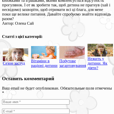
книжками та іграшками, якими компенсується відсутність
прогулянок. І от як зробити так, щоб дитина не прагнув (хай і
несвідомо) захворіти, щоб отримати всі ці блага, для мене
поки ще велике питання. Давайте спробуємо знайти відповідь
разом?
Автор: Олена Сай
Статті з цієї категорії:
Нежить у
Вітаміни в
Побутове
Сезон застуд
дитини. Як
раціоні дитини
загартовування
діяти?
Оставить комментарий
Ваш email не будет опубликован. Обязательные поля отмечены
*