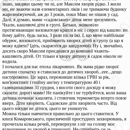
знаю, завдяки цьому чи ні, але Максим хворів рідко. І жили
ми, не знаючи назв елементарних ліків і не тримаючи будинку
жарознижуючий, аж до 3 років, поки Макс не пішов у сад.
Далі, я думаю, мами «садовських» діток мене зрозуміють.
Чхали, кашляючі діти в групі. Батьки, зніяковіло
протягивающие вихователю краплі в ніс і сироп від кашлю: ви
йому дайте, будь ласка, 3 рази після їжі. І, що мене найбільше
обурює, вихователі, приймають хворих дітей в групу (а що я
можу вдіяти? Ідіть, скаржтеся до завідуючої). Ну і, звичайно,
досить скоро Максим приєднався до компанії чхають-
кашляють дітей. От тільки я хвору дитину в садок ніколи не
водила.
І почалася для нас епоха лікарняних. Як мама рідко хворої
дитини спочатку я ставилася до дитячих хвороб...еее...дещо
насторожено. Це зараз, переживши кілька ГРВІ за рік,
кон'юнктивіт і гнійну ангіну з температурою 40 і
галюцинаціями 31 грудня, з висоти свого досвіду я можу
сказати: дорогі мами! Не панікуйте і не турбуйтеся, коли ваша
дитина починає кашляти, і стовпчик термометра вперто повзе
вверх. Діти хворіють. Садовские діти хворіють часто. Від
цього нікуди не дітися, цього не уникнути.
Можна тільки навчитися правильно до цього ставитися. У
книзі Комаровського, присвяченій простудних захворювань, я
прочитала кілька речей, перевернули з ніг на голову моє
відношення до хвороб в принципі. Не сприйміть це за