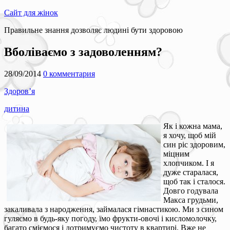
Сайт для жінок
Правильне знання дозволяє людині бути здоровою
Вболіваємо з задоволенням?
28/09/2014
0 комментария
Здоров’я
дитина
Як і кожна мама,
я хочу, щоб мій
син ріс здоровим,
міцним
хлопчиком. І я
дуже старалася,
щоб так і сталося.
Довго годувала
Макса грудьми,
закаливала з народження, займалася гімнастикою. Ми з сином
гуляємо в будь-яку погоду, їмо фрукти-овочі і кисломолочку,
багато сміємося і дотримуємо чистоту в квартирі. Вже не