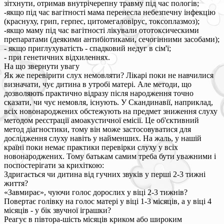
зітхнути, отримав внутрічерепну травму під час пологів;
-якщо під час вагітності мама перенесла небезпечну інфекцію
(краснуху, грип, герпес, цитомегаловірус, токсоплазмоз);
-якщо маму під час вагітності лікували ототоксическими
препаратами (деякими антибіотиками, сечогінними засобами);
- якщо приглухуватість - спадковий недуг в сім'ї;
- при генетичних відхиленнях.
На що звернути увагу
Як же перевірити слух немовляти? Лікарі поки не навчилися
визначати, чує дитина в утробі матері. Але методи, що
дозволяють практично відразу після народження точно
сказати, чи чує немовля, існують. У Скандинавії, наприклад,
всіх новонароджених обстежують на предмет зниження слуху
методом реєстрації амоакустичної емісії. Це об'єктивний
метод діагностики, тому він може застосовуватися для
дослідження слуху навіть у найменших. На жаль, у нашій
країні поки немає практики перевірки слуху у всіх
новонароджених. Тому батькам самим треба бути уважними і
поспостерігати за крихіткою:
Здригається чи дитина від гучних звуків у перші 2-3 тижні
життя?
«Завмирає», чуючи голос дорослих у віці 2-3 тижнів?
Повертає голівку на голос матері у віці 1-3 місяців, а у віці 4
місяців - у бік звучної іграшки?
Реагує в півтора-шість місяців криком або широким