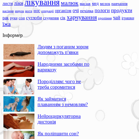
лікування
малюк
ліки
листя
мед
масаж
мозок
навчання
продукти
очі
пологи
нос
організм
печінка
ноги
операції
насіння
нирок
харчування
чай
суглоби
сік
рак
сон
руки
схуднення
іграшки
хропіння
їжа
Інформер
Людям з поганим зором
допоможуть п'явки
Народними засобами по
варикозу
Породіллям: чого не
треба соромитися
Як займатися
плаванням з немовлям?
Нейроциркуляторна
дистонія
Як поліпшити сон?