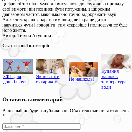
цифрової техніки. Фахівці висувають до слухового приладу
свої вимоги: він повинен бути потужним, з широким
діапазоном частот, максимально точно відображати звук.
Адже чим краще апарат, тим швидше і краще дитина
навчиться чути і говорити, тим яскравіше і полнозвучнее буде
його життя.
Автор: Тетяна Агушина
Статті з цієї категорії:
Купання
ЗФП для
Як не стати
малюка:
Не нашкодь!
дошкільнят
очкариком
температура
води
Оставить комментарий
Ваш email не будет опубликован. Обязательные поля отмечены
*