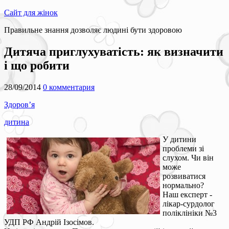
Сайт для жінок
Правильне знання дозволяє людині бути здоровою
Дитяча приглухуватість: як визначити
і що робити
28/09/2014
0 комментария
Здоров’я
дитина
У дитини
проблеми зі
слухом. Чи він
може
розвиватися
нормально?
Наш експерт -
лікар-сурдолог
поліклініки №3
УДП РФ Андрій Ізосімов.