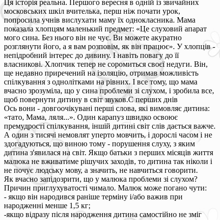
Ця історія реальна. Першого вересня в одній із звичайних
московських шкіл вчителька, перш ніж почати урок,
попросила учнів вислухати маму їх однокласника. Мама
показала хлопцям маленький предмет: «Це слуховий апарат
мого сина. Без нього він не чує. Ви можете акуратно
розглянути його, а я вам розповім, як він працює». У хлопців -
непідробний інтерес до дивину. І навіть повагу до її
власникові. Хлопчик тепер не соромиться своєї недуги. Він,
ще недавно приречений на ізоляцію, отримав можливість
спілкування з однолітками на рівних. І все тому, що мама
вчасно зрозуміла, що у сина проблеми зі слухом, і зробила все,
щоб повернути дитину в світ звуков.С перших днів
Ось вони - довгоочікувані перші слова, які вимовляє дитина:
«тато, Мама, ляля...». Один карапуз швидко освоює
премудрості спілкування, іншій дитині світ слів дається важче.
А один з тисячі немовлят уперто мовчить, і дорослі часом і не
здогадуються, що виною тому - порушення слуху, з яким
дитина з'явилася на світ. Якщо батьки з перших місяців життя
малюка не вживатиме рішучих заходів, то дитина так ніколи і
не почує людську мову, а значить, не навчиться говорити.
Як вчасно запідозрити, що у малюка проблеми зі слухом?
Причин приглухуватості чимало. Малюк може погано чути:
- якщо він народився раніше терміну і/або важив при
народженні менше 1,5 кг;
-якщо відразу після народження дитина самостійно не зміг