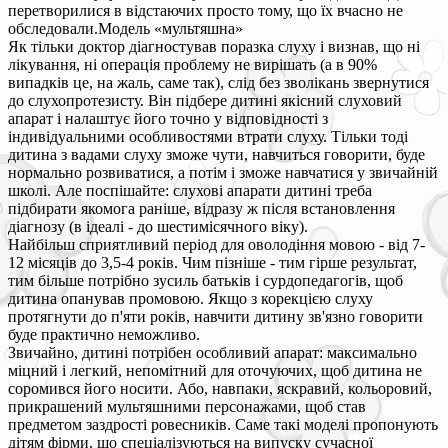
перетворилися в відстаючих просто тому, що їх вчасно не
обследовали.Модель «мультяшна»
Як тільки доктор діагностував поразка слуху і визнав, що ні
лікування, ні операція проблему не вирішать (а в 90%
випадків це, на жаль, саме так), слід без зволікань звернутися
до слухопротезисту. Він підбере дитині якісний слуховий
апарат і налаштує його точно у відповідності з
індивідуальними особливостями втрати слуху. Тільки тоді
дитина з вадами слуху зможе чути, навчиться говорити, буде
нормально розвиватися, а потім і зможе навчатися у звичайній
школі. Але поспішайте: слухові апарати дитині треба
підбирати якомога раніше, відразу ж після встановлення
діагнозу (в ідеалі - до шестимісячного віку).
Найбільш сприятливий період для оволодіння мовою - від 7-
12 місяців до 3,5-4 років. Чим пізніше - тим гірше результат,
тим більше потрібно зусиль батьків і сурдопедагогів, щоб
дитина опанував промовою. Якщо з корекцією слуху
протягнути до п'яти років, навчити дитину зв'язно говорити
буде практично неможливо.
Звичайно, дитині потрібен особливий апарат: максимально
міцний і легкий, непомітний для оточуючих, щоб дитина не
соромився його носити. Або, навпаки, яскравий, кольоровий,
прикрашений мультяшними персонажами, щоб став
предметом заздрості ровесників. Саме такі моделі пропонують
дітям фірми, що спеціалізуються на випуску сучасної