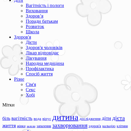
Діти
Вагітність і пологи
Виховання
Здоров’я
Поради батькам
Розвиток
Школа
Здоров'я
Дієти
Здоров'я чоловіків
Лікар відповідає
Лікування
Народна медицина
Профілактика
Спосіб життя
Різне
Сім'я
Секс
Хобі
Мітки
дитина
дієта
вагітність
діти
біль
вода
вірус
дослідження
захворювання
життя
жінки
запалення
здоров'я
кальцію
клітини
залози