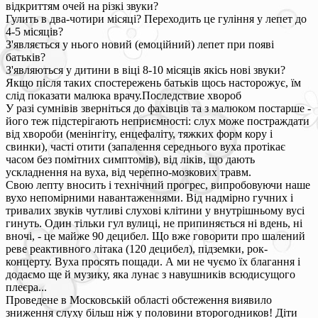
відкриттям очей на різкі звуки?
Гулить в два-чотири місяці? Переходить це гуління у лепет до
4-5 місяців?
З'являється у нього новий (емоційний) лепет при появі
батьків?
З'являються у дитини в віці 8-10 місяців якісь нові звуки?
Якщо після таких спостережень батьків щось насторожує, їм
слід показати малюка врачу.Последствие хвороб
У разі сумнівів зверніться до фахівців та з малюком постарше -
його теж підстерігають неприємності: слух може постраждати
від хвороби (менінгіту, енцефаліту, тяжких форм кору і
свинки), часті отити (запалення середнього вуха протікає
часом без помітних симптомів), від ліків, що дають
ускладнення на вуха, від черепно-мозкових травм.
Свою лепту вносить і технічний прогрес, випробовуючи наше
вухо непомірними навантаженнями. Від надмірно гучних і
тривалих звуків чутливі слухові клітини у внутрішньому вусі
гинуть. Один тільки гул вулиці, не припиняється ні вдень, ні
вночі, - це майже 90 децибел. Що вже говорити про шалений
реве реактивного літака (120 децибел), підземки, рок-
концерту. Вуха просять пощади. А ми не чуємо їх благання і
додаємо ще й музику, яка лунає з навушників всюдисущого
плеєра...
Проведене в Московській області обстеження виявило
зниження слуху більш ніж у половини второгодников! Діти