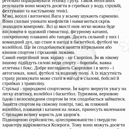
ретельно опрацьовувати техніку і руху. Також непоганих
результатів вони можуть досягти в стрибках у воду, стрільбі,
фехтуванні та настільному тенісі.
М'які, веселі і витончені Ваги у всьому шукають гармонію.
Вони схильні уникати конфліктів і намагаються скрізь
знаходити компроміс. Всі ці якості ним легко можна буде
висловити в художній гімнастиці, фігурному катанні,
синхронному плаванні або танцях. Досить сильний у них і
командний дух, що стане в нагоді в баскетболі, футболі чи
волейболі. Ще їм сподобаються заняття вітрильним або
кінним спортом і гірськими лижами.
Самий енергійний знак зодіаку - це Скорпіон. Їм як нікому
іншому підійдуть силові види спорту - боротьба, важка
атлетика і бокс. Добре виглядають Скорпіони і в мото - і
автогонках, хокеї, футболі та водному поло. А їх відсутність
страху ризикувати може стати в нагоді в слаломі, бобслеї й
стрибках з трампліну.
Стрільці - природжені спортсмени. Їм варто звернути увагу на
легку атлетику, волейбол і баскетбол. Туризмом, верховою
їздою і велосипедним спортом їм теж сподобається займатися.
Заняття спортом на свіжому повітрі, такі, як пляжний
волейбол, плавання і катання на лижах, принесуть маленьким
Стрільцям велику користь для здоров'я.
Підвищеною серйозністю, цілеспрямованістю і твердістю
характеру відрізняються Козероги. Тому вони можуть досягти