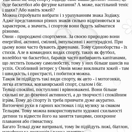
буде баскетбол або фігурне катання? А може, настільний теніс
і шахи? Або навіть хокей?
Можна спробувати вибрати і з урахуванням знака Зодіаку.
Адже представники різних знаків сильно відрізняються за
характером, а значить, і спортом вони будуть займатися
різними.
Овни - природжені спортсмени. За своєю природою вони
енергійні, активні, сміливі, імпульсивні і життєрадісні. При
цьому вони часто бувають драчунами. Тому єдиноборства - їх
стихія. Але в командних видах спорту, таких як футбол,
волейбол чи баскетбол, баранів часто вибирають капітанами,
що лестить їхньому самолюбству, тому у них більше шансів на
успіх. Особливий інтерес у Овнів може викликати хокей - там
і швидкість, і пристрасті, і побитися можна.
Також їм підійдуть такі види спорту, як авто - і мотогонки,
легка атлетика, ковзанярський спорт, слалом і біг.
Тельці спокійні, поступливі і врівноважені. Вони більше
схильні не до фізичної активності, а до творчості і спокійним
іграм. Тому до спорту їх треба привчати дуже акуратно.
Витончені рухи в гарних костюмах і під музику за смаком
Тельцям. Тому можна використовувати художні схильності
дитини та відвести його на заняття танцями, синхронне
плавання або гімнастику.
Багато Тельці дуже витривалі, тому їм підійдуть лижі, біатлон,
марафонська дистанція і важка атлетика.