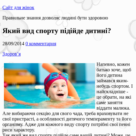
Сайт для жінок
Правильне знання дозволяє людині бути здоровою
Який вид спорту підійде дитині?
28/09/2014
0 комментария
Здоров’я
Напевно, кожен
батько хоче, щоб
його дитина
займався яким-
небудь спортом. І
найскладніше -
це обрати, на які
саме заняття
віддати малюка.
Але вибираючи секцію для свого чада, треба враховувати не
свої пристрасті, а особливості дитячого темпераменту та його
організму. Адже для кожного виду спорту потрібні свої певні
риси характеру.
Так який же вид спорту підійде саме вашій дитині? Може, це