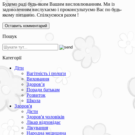
Будемо раді будь-яким Вашим висловлюванням. Ми із
задоволенням вислухаємо і проконсультуємо Вас по будь-
якому питанню. Спілкуємося разом !
Пошук
Категорії
Діти
Вагітність і пологи
Виховання
Здоров’я
Поради батькам
Розвиток
Школа
Здоров'я
Дієти
Здоров'я чоловіків
Лікар відповідає
Лікування
Народна медицина