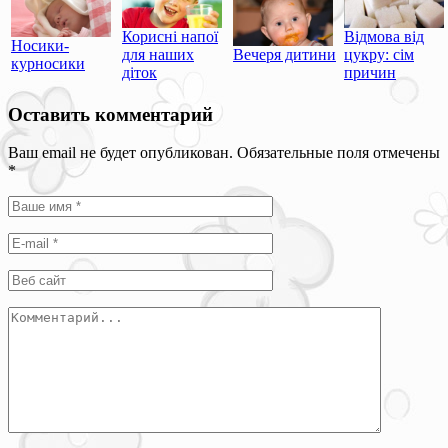
Корисні напої
Відмова від
Носики-
для наших
Вечеря дитини
цукру: сім
курносики
діток
причин
Оставить комментарий
Ваш email не будет опубликован. Обязательные поля отмечены
*