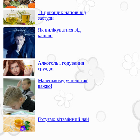
11 цілющих напоїв від
застуди
Як вилікуватися від
кашлю
Алкоголь і годування
груддю
Маленькому учневі так
важко!
Готуємо вітамінний чай