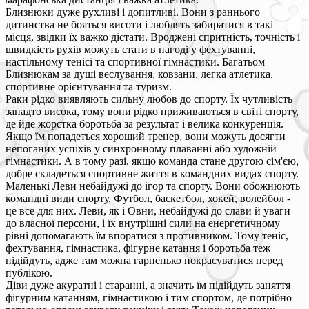
Близнюки дуже рухливі і допитливі. Вони з раннього
дитинства не бояться висоти і люблять забиратися в такі
місця, звідки їх важко дістати. Вроджені спритність, точність і
швидкість рухів можуть стати в нагоді у фехтуванні,
настільному тенісі та спортивної гімнастики. Багатьом
Близнюкам за душі веслування, ковзани, легка атлетика,
спортивне орієнтування та туризм.
Раки рідко виявляють сильну любов до спорту. Їх чутливість
занадто висока, тому вони рідко приживаються в світі спорту,
де йде жорстка боротьба за результат і велика конкуренція.
Якщо їм попадеться хороший тренер, вони можуть досягти
непоганих успіхів у синхронному плаванні або художній
гімнастики. А в тому разі, якщо команда стане другою сім'єю,
добре складеться спортивне життя в командних видах спорту.
Маленькі Леви небайдужі до ігор та спорту. Вони обожнюють
командні види спорту. Футбол, баскетбол, хокей, волейбол -
це все для них. Леви, як і Овни, небайдужі до слави й уваги
до власної персони, і їх внутрішні сили на енергетичному
рівні допомагають їм впоратися з противником. Тому теніс,
фехтування, гімнастика, фігурне катання і боротьба теж
підійдуть, адже там можна гарненько покрасуватися перед
публікою.
Діви дуже акуратні і старанні, а значить їм підійдуть заняття
фігурним катанням, гімнастикою і тим спортом, де потрібно