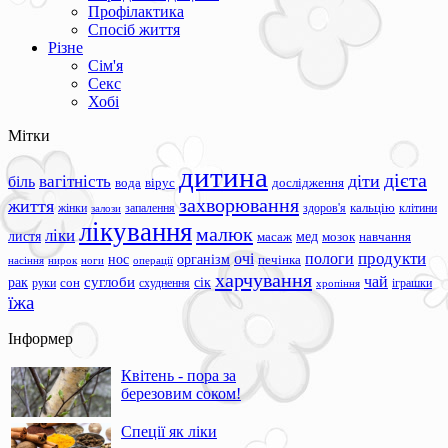
Профілактика
Спосіб життя
Різне
Сім'я
Секс
Хобі
Мітки
дитина
дієта
вагітність
діти
біль
вода
вірус
дослідження
захворювання
життя
жінки
запалення
здоров'я
кальцію
клітини
залози
лікування
малюк
ліки
листя
мед
масаж
мозок
навчання
продукти
очі
пологи
нос
організм
печінка
ноги
операції
насіння
нирок
харчування
чай
суглоби
сік
рак
сон
руки
схуднення
іграшки
хропіння
їжа
Інформер
Квітень - пора за
березовим соком!
Спеції як ліки