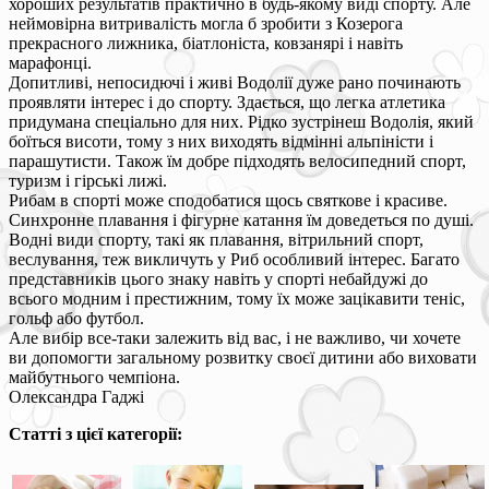
хороших результатів практично в будь-якому виді спорту. Але
неймовірна витривалість могла б зробити з Козерога
прекрасного лижника, біатлоніста, ковзанярі і навіть
марафонці.
Допитливі, непосидючі і живі Водолії дуже рано починають
проявляти інтерес і до спорту. Здається, що легка атлетика
придумана спеціально для них. Рідко зустрінеш Водолія, який
боїться висоти, тому з них виходять відмінні альпіністи і
парашутисти. Також їм добре підходять велосипедний спорт,
туризм і гірські лижі.
Рибам в спорті може сподобатися щось святкове і красиве.
Синхронне плавання і фігурне катання їм доведеться по душі.
Водні види спорту, такі як плавання, вітрильний спорт,
веслування, теж викличуть у Риб особливий інтерес. Багато
представників цього знаку навіть у спорті небайдужі до
всього модним і престижним, тому їх може зацікавити теніс,
гольф або футбол.
Але вибір все-таки залежить від вас, і не важливо, чи хочете
ви допомогти загальному розвитку своєї дитини або виховати
майбутнього чемпіона.
Олександра Гаджі
Статті з цієї категорії: