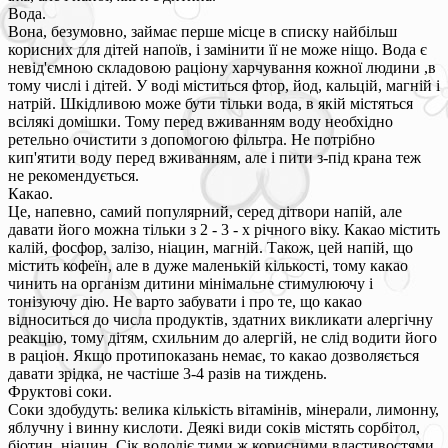
Вода.
Вона, безумовно, займає перше місце в списку найбільш
корисних для дітей напоїв, і замінити її не може ніщо. Вода є
невід'ємною складовою раціону харчування кожної людини ,в
тому числі і дітей. У воді міститься фтор, йод, кальцій, магній і
натрій. Шкідливою може бути тільки вода, в якій містяться
всілякі домішки. Тому перед вживанням воду необхідно
ретельно очистити з допомогою фільтра. Не потрібно
кип'ятити воду перед вживанням, але і пити з-під крана теж
не рекомендується.
Какао.
Це, напевно, самий популярний, серед дітвори напій, але
давати його можна тільки з 2 - 3 - х річного віку. Какао містить
калій, фосфор, залізо, ніацин, магній. Також, цей напій, що
містить кофеїн, але в дуже маленькій кількості, тому какао
чинить на організм дитини мінімальне стимулюючу і
тонізуючу дію. Не варто забувати і про те, що какао
відноситься до числа продуктів, здатних викликати алергічну
реакцію, тому дітям, схильним до алергій, не слід водити його
в раціон. Якщо протипоказань немає, то какао дозволяється
давати зрідка, не частіше 3-4 разів на тиждень.
Фруктові соки.
Соки здобудуть: велика кількість вітамінів, мінерали, лимонну,
яблучну і винну кислоти. Деякі види соків містять сорбітол,
біотин, ніацин. Сік володіє тими ж корисними властивостями,