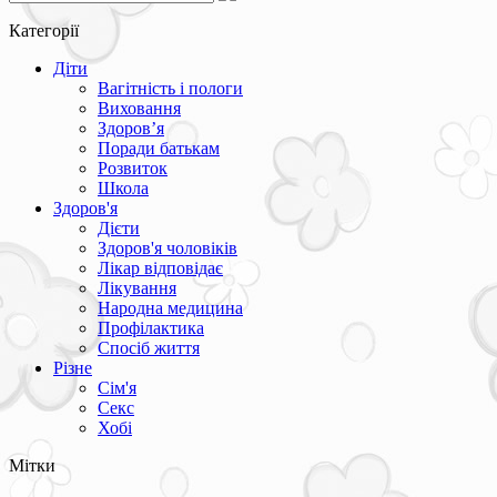
Категорії
Діти
Вагітність і пологи
Виховання
Здоров’я
Поради батькам
Розвиток
Школа
Здоров'я
Дієти
Здоров'я чоловіків
Лікар відповідає
Лікування
Народна медицина
Профілактика
Спосіб життя
Різне
Сім'я
Секс
Хобі
Мітки