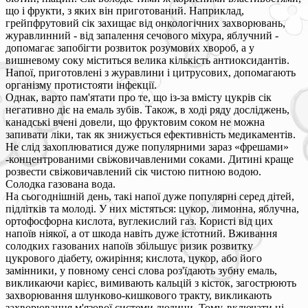
що і фрукти, з яких він приготований. Наприклад,
грейпфрутовий сік захищає від онкологічних захворювань,
журавлинний - від запалення сечового міхура, яблучний -
допомагає запобігти розвиток розумових хвороб, а у
вишневому соку міститься велика кількість антиоксидантів.
Напої, приготовлені з журавлини і цитрусових, допомагають
організму протистояти інфекції.
Однак, варто пам'ятати про те, що із-за вмісту цукрів сік
негативно діє на емаль зубів. Також, в ході ряду досліджень,
канадські вчені довели, що фруктовим соком не можна
запивати ліки, так як знижується ефективність медикаментів.
Не слід захоплюватися дуже популярними зараз «фрешами»
-концентрованими свіжовичавленими соками. Дитині краще
розвести свіжовичавлений сік чистою питною водою.
Солодка газована вода.
На сьогоднішній день, такі напої дуже популярні серед дітей,
підлітків та молоді. У них містяться: цукор, лимонна, яблучна,
ортофосфорна кислота, вуглекислий газ. Користі від цих
напоїв ніякої, а от шкода навіть дуже істотний. Вживання
солодких газованих напоїв збільшує ризик розвитку
цукрового діабету, ожиріння; кислота, цукор, або його
замінники, у повному сенсі слова роз'їдають зубну емаль,
викликаючи карієс, вимивають кальцій з кісток, загострюють
захворювання шлунково-кишкового тракту, викликають
захворювання м'язової системи людини. Тому, включати ці