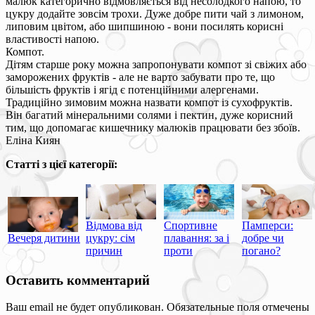
малюк категорично відмовляється від несолодкого напою, то
цукру додайте зовсім трохи. Дуже добре пити чай з лимоном,
липовим цвітом, або шипшиною - вони посилять корисні
властивості напою.
Компот.
Дітям старше року можна запропонувати компот зі свіжих або
заморожених фруктів - але не варто забувати про те, що
більшість фруктів і ягід є потенційними алергенами.
Традиційно зимовим можна назвати компот із сухофруктів.
Він багатий мінеральними солями і пектин, дуже корисний
тим, що допомагає кишечнику малюків працювати без збоїв.
Еліна Киян
Статті з цієї категорії:
Відмова від
Спортивне
Памперси:
Вечеря дитини
цукру: сім
плавання: за і
добре чи
причин
проти
погано?
Оставить комментарий
Ваш email не будет опубликован. Обязательные поля отмечены