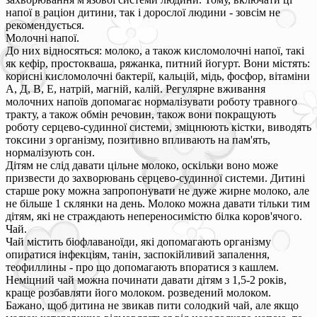
напої в раціон дитини, так і дорослої людини - зовсім не
рекомендується.
Молочні напої.
До них відносяться: молоко, а також кисломолочні напої, такі
як кефір, простокваша, ряжанка, питний йогурт. Вони містять:
корисні кисломолочні бактерії, кальцій, мідь, фосфор, вітаміни
А, Д, В, Е, натрій, магній, калій. Регулярне вживання
молочних напоїв допомагає нормалізувати роботу травного
тракту, а також обмін речовин, також вони покращують
роботу серцево-судинної системи, зміцнюють кістки, виводять
токсини з організму, позитивно впливають на пам'ять,
нормалізують сон.
Дітям не слід давати цільне молоко, оскільки воно може
призвести до захворювань серцево-судинної системи. Дитині
старше року можна запропонувати не дуже жирне молоко, але
не більше 1 склянки на день. Молоко можна давати тільки тим
дітям, які не страждають непереносимістю білка коров'ячого.
Чай.
Чай містить біофлаваноїди, які допомагають організму
опиратися інфекціям, танін, заспокійливий запалення,
теофиллины - про що допомагають впоратися з кашлем.
Неміцний чай можна починати давати дітям з 1,5-2 років,
краще розбавляти його молоком. розведений молоком.
Бажано, щоб дитина не звикав пити солодкий чай, але якщо