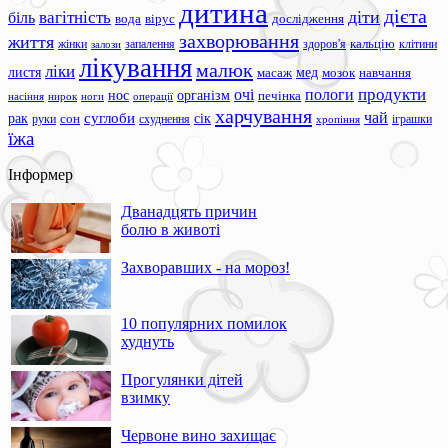
дитина
дієта
вагітність
діти
біль
вода
вірус
дослідження
захворювання
життя
жінки
запалення
здоров'я
кальцію
клітини
залози
лікування
малюк
ліки
листя
мед
масаж
мозок
навчання
продукти
очі
пологи
нос
організм
печінка
ноги
операції
насіння
нирок
харчування
чай
суглоби
сік
рак
сон
руки
схуднення
іграшки
хропіння
їжа
Інформер
Дванадцять причин
болю в животі
Захворавших - на мороз!
10 популярних помилок
худнуть
Прогулянки дітей
взимку
Червоне вино захищає