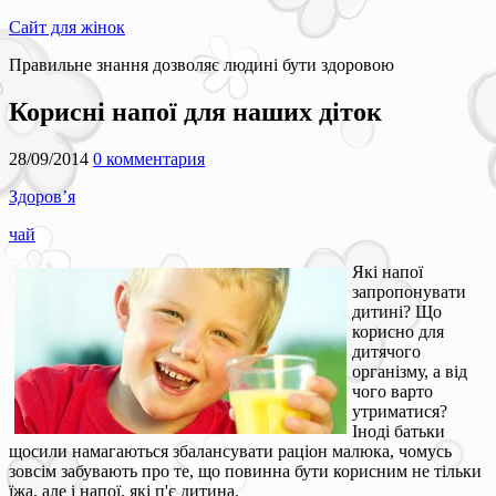
Сайт для жінок
Правильне знання дозволяє людині бути здоровою
Корисні напої для наших діток
28/09/2014
0 комментария
Здоров’я
чай
Які напої
запропонувати
дитині? Що
корисно для
дитячого
організму, а від
чого варто
утриматися?
Іноді батьки
щосили намагаються збалансувати раціон малюка, чомусь
зовсім забувають про те, що повинна бути корисним не тільки
їжа, але і напої, які п'є дитина.