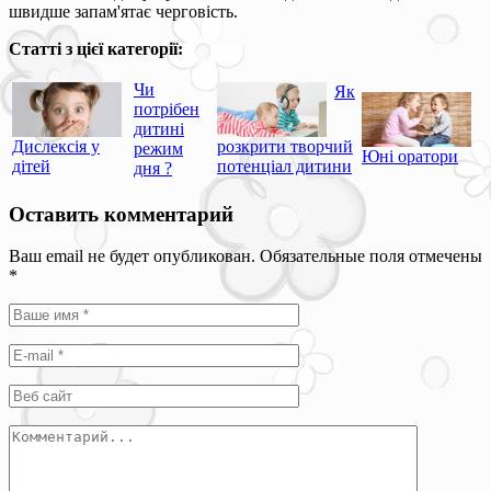
швидше запам'ятає черговість.
Статті з цієї категорії:
Чи
Як
потрібен
дитині
Дислексія у
розкрити творчий
режим
Юні оратори
дітей
потенціал дитини
дня ?
Оставить комментарий
Ваш email не будет опубликован. Обязательные поля отмечены
*