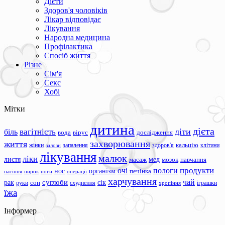
Дієти
Здоров'я чоловіків
Лікар відповідає
Лікування
Народна медицина
Профілактика
Спосіб життя
Різне
Сім'я
Секс
Хобі
Мітки
дитина
дієта
вагітність
діти
біль
вода
вірус
дослідження
захворювання
життя
жінки
запалення
здоров'я
кальцію
клітини
залози
лікування
малюк
ліки
листя
мед
масаж
мозок
навчання
продукти
очі
пологи
нос
організм
печінка
ноги
операції
насіння
нирок
харчування
чай
суглоби
сік
рак
сон
руки
схуднення
іграшки
хропіння
їжа
Інформер