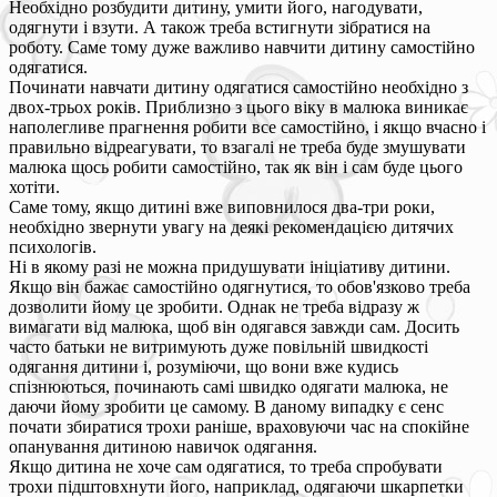
Необхідно розбудити дитину, умити його, нагодувати,
одягнути і взути. А також треба встигнути зібратися на
роботу. Саме тому дуже важливо навчити дитину самостійно
одягатися.
Починати навчати дитину одягатися самостійно необхідно з
двох-трьох років. Приблизно з цього віку в малюка виникає
наполегливе прагнення робити все самостійно, і якщо вчасно і
правильно відреагувати, то взагалі не треба буде змушувати
малюка щось робити самостійно, так як він і сам буде цього
хотіти.
Саме тому, якщо дитині вже виповнилося два-три роки,
необхідно звернути увагу на деякі рекомендацією дитячих
психологів.
Ні в якому разі не можна придушувати ініціативу дитини.
Якщо він бажає самостійно одягнутися, то обов'язково треба
дозволити йому це зробити. Однак не треба відразу ж
вимагати від малюка, щоб він одягався завжди сам. Досить
часто батьки не витримують дуже повільній швидкості
одягання дитини і, розуміючи, що вони вже кудись
спізнюються, починають самі швидко одягати малюка, не
даючи йому зробити це самому. В даному випадку є сенс
почати збиратися трохи раніше, враховуючи час на спокійне
опанування дитиною навичок одягання.
Якщо дитина не хоче сам одягатися, то треба спробувати
трохи підштовхнути його, наприклад, одягаючи шкарпетки