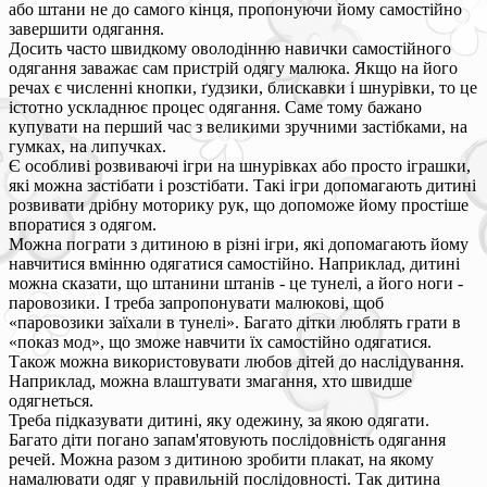
або штани не до самого кінця, пропонуючи йому самостійно
завершити одягання.
Досить часто швидкому оволодінню навички самостійного
одягання заважає сам пристрій одягу малюка. Якщо на його
речах є численні кнопки, ґудзики, блискавки і шнурівки, то це
істотно ускладнює процес одягання. Саме тому бажано
купувати на перший час з великими зручними застібками, на
гумках, на липучках.
Є особливі розвиваючі ігри на шнурівках або просто іграшки,
які можна застібати і розстібати. Такі ігри допомагають дитині
розвивати дрібну моторику рук, що допоможе йому простіше
впоратися з одягом.
Можна пограти з дитиною в різні ігри, які допомагають йому
навчитися вмінню одягатися самостійно. Наприклад, дитині
можна сказати, що штанини штанів - це тунелі, а його ноги -
паровозики. І треба запропонувати малюкові, щоб
«паровозики заїхали в тунелі». Багато дітки люблять грати в
«показ мод», що зможе навчити їх самостійно одягатися.
Також можна використовувати любов дітей до наслідування.
Наприклад, можна влаштувати змагання, хто швидше
одягнеться.
Треба підказувати дитині, яку одежину, за якою одягати.
Багато діти погано запам'ятовують послідовність одягання
речей. Можна разом з дитиною зробити плакат, на якому
намалювати одяг у правильній послідовності. Так дитина