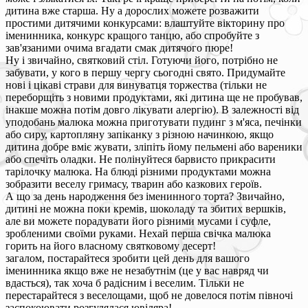
дитина вже старша. Ну а дорослих можете розважити
простими дитячими конкурсами: влаштуйте вікторину про
іменинника, конкурс кращого танцю, або спробуйте з
зав'язаними очима вгадати смак дитячого пюре!
Ну і звичайно, святковий стіл. Готуючи його, потрібно не
забувати, у кого в першу чергу сьогодні свято. Придумайте
нові і цікаві страви для винуватця торжества (тільки не
переборщіть з новими продуктами, які дитина ще не пробував,
інакше можна потім довго лікувати алергію). В залежності від
уподобань малюка можна приготувати пудинг з м'яса, печінки
або сиру, картопляну запіканку з різною начинкою, якщо
дитина добре вміє жувати, зліпіть йому пельмені або вареники
або спечіть оладки. Не полінуйтеся барвисто прикрасити
тарілочку малюка. На блюді різними продуктами можна
зобразити веселу гримасу, тварин або казкових героїв.
А що за день народження без іменинного торта? Звичайно,
дитині не можна поки кремів, шоколаду та збитих вершків,
але ви можете порадувати його різними мусами і суфле,
зробленими своїми руками. Нехай перша свічка малюка
горить на його власному святковому десерт!
загалом, постарайтеся зробити цей день для вашого
іменинника якщо вже не незабутнім (це у вас навряд чи
вдасться), так хоча б радісним і веселим. Тільки не
перестарайтеся з веселощами, щоб не довелося потім півночі
заспокоювати розгулялася ювіляра!