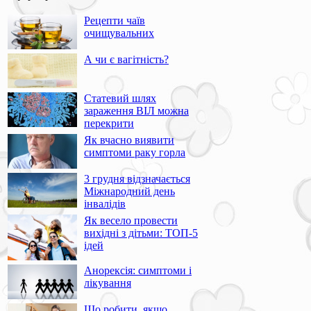
Рецепти чаїв
очищувальних
А чи є вагітність?
Статевий шлях
зараження ВІЛ можна
перекрити
Як вчасно виявити
симптоми раку горла
3 грудня відзначається
Міжнародний день
інвалідів
Як весело провести
вихідні з дітьми: ТОП-5
ідей
Анорексія: симптоми і
лікування
Що робити, якщо