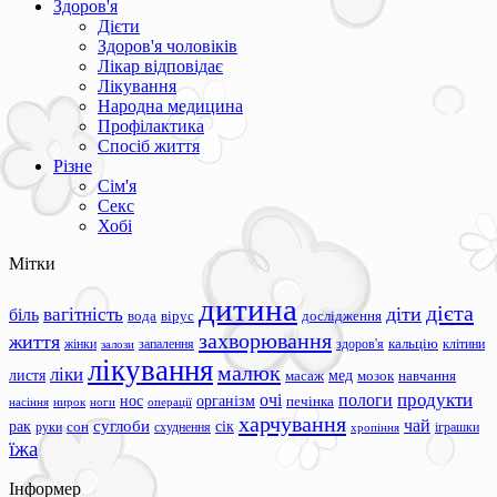
Здоров'я
Дієти
Здоров'я чоловіків
Лікар відповідає
Лікування
Народна медицина
Профілактика
Спосіб життя
Різне
Сім'я
Секс
Хобі
Мітки
дитина
дієта
вагітність
діти
біль
вода
вірус
дослідження
захворювання
життя
жінки
запалення
здоров'я
кальцію
клітини
залози
лікування
малюк
ліки
листя
мед
масаж
мозок
навчання
продукти
очі
пологи
нос
організм
печінка
ноги
операції
насіння
нирок
харчування
чай
суглоби
сік
рак
сон
руки
схуднення
іграшки
хропіння
їжа
Інформер