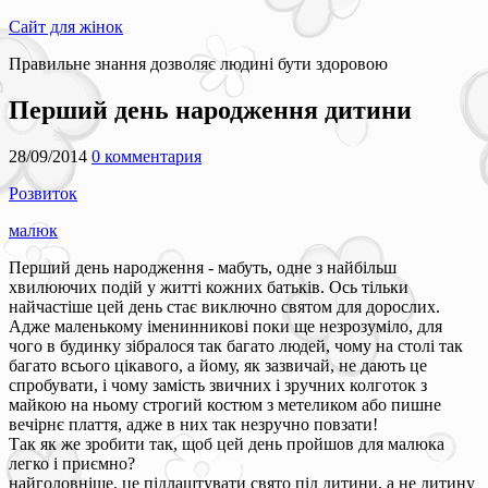
Сайт для жінок
Правильне знання дозволяє людині бути здоровою
Перший день народження дитини
28/09/2014
0 комментария
Розвиток
малюк
Перший день народження - мабуть, одне з найбільш
хвилюючих подій у житті кожних батьків. Ось тільки
найчастіше цей день стає виключно святом для дорослих.
Адже маленькому іменинникові поки ще незрозуміло, для
чого в будинку зібралося так багато людей, чому на столі так
багато всього цікавого, а йому, як зазвичай, не дають це
спробувати, і чому замість звичних і зручних колготок з
майкою на ньому строгий костюм з метеликом або пишне
вечірнє плаття, адже в них так незручно повзати!
Так як же зробити так, щоб цей день пройшов для малюка
легко і приємно?
найголовніше, це підлаштувати свято під дитини, а не дитину