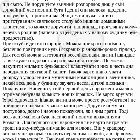
під свято. Не порушуйте звичний розпорядок дня: у свій
звичайний час повинні бути і денні сни малюка, щоденна
прогулянка, і прийоми їжі. Якщо ж ви дуже зайняті
приготуванням святкового столу або іншими домашніми
клопотами, то можете доручити, наприклад, прогулянку кому-
небудь з родичів (напевно в цей день їх у вашому будинку буде
предостатньо).
Приготуйте дитині сюрприз. Можна прикрасити кімнату
безліччю повітряних куль і яскравих різнокольорових гірлянд.
Для гостей можна заготовити веселі ковпаки, дитині швидше
за все дуже сподобається розважатися з ними. Ще можна
накупити мильних бульбашок і влаштувати з них в честь дня
народження святковий салют. Також варто підготувати
добірку з улюбленими музичними композиціями іменинника,
нехай весь день у будинку звучать веселі дитячі пісеньки.
Подарунки. Напевно у свій перший день народження малюк
отримає небувала кількість нових іграшок. Не варто вручати
їх всі одночасно, інакше дитина може просто розгубитися і не
приділити належної уваги кожної речі. Даруйте йому все
поступово, довго і наочно показуючи, як з чим грати. Тоді
весь день малюка буде насичений новими враженнями.
Розваги. Для першого дня народження не варто витрачати
гроші на яку-небудь анімацію для малюка. Він у кращому
випадку не зрозуміє скачуть перед ним клоунів, а в гіршому-
може і злякатися їх. Такі речі краще приберегти на потім, коли