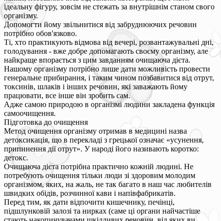
ідеальну фігуру, зовсім не стежать за внутрішнім станом свого
організму.
Допомогти йому звільнитися від забруднюючих речовин
потрібно обов'язково.
Ті, хто практикують відмова від вечері, розвантажувальні дні,
голодування - вже добре допомагають своєму організму, але
найкраще впорається з цим завданням очищаюча дієта.
Нашому організму потрібно лише дати можливість провести
генеральне прибирання, і таким чином позбавитися від отрут,
токсинів, шлаків і інших речовин, які заважають йому
працювати, все інше він зробить сам.
Адже самою природою в організмі людини закладена функція
самоочищення.
Підготовка до очищення
Метод очищення організму отримав в медицині назва
детоксикація, що в перекладі з грецької означає «усунення,
припинення дії отрут». У народі його називають коротко:
детокс.
Очищаюча дієта потрібна практично кожній людині. Не
потребують очищення тільки люди зі здоровим молодим
організмом, яких, на жаль, не так багато в наш час любителів
швидких обідів, розчинної кави і напівфабрикатів.
Перед тим, як дати відпочити кишечнику, печінці,
підшлунковій залозі та нирках (саме ці органи найчастіше
стають накопичувачами шкідливих речовин, від яких ви