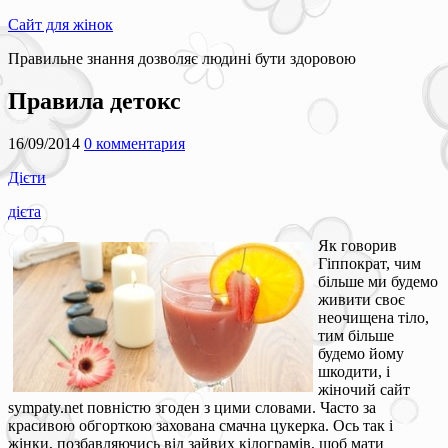
Сайт для жінок
Правильне знання дозволяє людині бути здоровою
Правила детокс
16/09/2014
0 комментария
Дієти
дієта
Як говорив
Гіппократ, чим
більше ми будемо
живити своє
неочищена тіло,
тим більше
будемо йому
шкодити, і
жіночий сайт
sympaty.net повністю згоден з цими словами. Часто за
красивою обгорткою захована смачна цукерка. Ось так і
жінки, позбавляючись від зайвих кілограмів, щоб мати