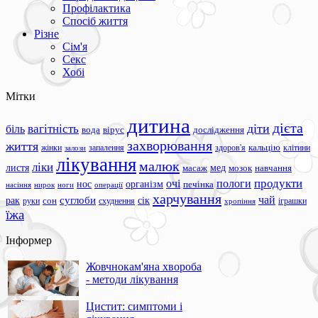
Профілактика
Спосіб життя
Різне
Сім'я
Секс
Хобі
Мітки
дитина
дієта
вагітність
діти
біль
вода
вірус
дослідження
захворювання
життя
жінки
запалення
здоров'я
кальцію
клітини
залози
лікування
малюк
ліки
листя
мед
масаж
мозок
навчання
продукти
очі
пологи
нос
організм
печінка
ноги
операції
насіння
нирок
харчування
чай
суглоби
сік
рак
сон
руки
схуднення
іграшки
хропіння
їжа
Інформер
Жовчнокам'яна хвороба
- методи лікування
Цистит: симптоми і