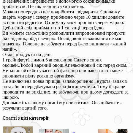
Із зазначених інгредієнтів з допомогою соковижималки
зробити сік. Це так званий сухий метод.
Можна попередньо все подрібнити і відварити. Спочатку
зваріть моркву і селеру, приблизно через 10 хвилин додайте
всі інші інгредієнти. Отриману масу процідіть через марлю.
Цей напій слід приймати по 1 склянці перед їдою.
Ви можете самостійно розподілити запропоновані продукти
на сніданок, обід і вечерю. Послідовність вживання не має
значення. Головне не забувати перед їжею випивати «живий
напій».
Отже, продукти на день:
1 грейпфрут1 лимон.5 апельсинов.Салат з сирих
овощей.Любой варений овощ.Апельсиновый сік перед сном.
Не залишайте без уваги той факт, що очищаюча дієта може
викликати різну реакцію організму.
Не виключена поява прищів, запаморочення і нудота, запах з
рота або непередбачувана реакція кишечника. Тому її краще
проводити на вихідних, не забуваючи при цьому доглядати за
шкірою.
Допоможіть вашому організму очиститися. Ось побачите -
результат вартий того.
Статті з цієї категорії: