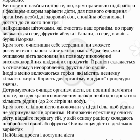
Ви повинні пам'ятати про те, що, крім правильно підібраного
з фахівцем-лікарем варіанти дієти, для повного очищення
організму необхідні здоровий сон, спокійна обстановка і
доступ до свіжого повітря.
найкращими щіточками, які очистять наш організм, по праву
вважаються серед фруктів яблука і банани, а серед овочів -
буряк і морква.
Крім того, очистивши себе зсередини, ви зможете
розлучитися з парою зайвих кілограмів. Адже будь-яка
очищаюча дієта заснована на повному виключенні
висококалорійних шкідливих продуктів. Її раціон складається
в основному з необроблених фруктів або овочів.
Іноді в меню включаються горіхи, які містять незначну
кількість жирів. Користь для організму від даної процедури
значна.
Дотримуючись очищає організм дієти, ви повинні пам'ятати
про те, що для кращого виведення шлаків необхідно достатню
кількість рідини (до 2-х літрів на добу).
Крім того, слід повністю виключити у ці дні сіль, щоб рідина
не затримувалася в організмі. Вибираючи ефективну очисну
дієту, віддайте перевагу тій, у якій основу раціону складають
необроблені овочі або фрукты.Очищающая дієта в декількох
варіантах
Найбільш проста і доступна дієта