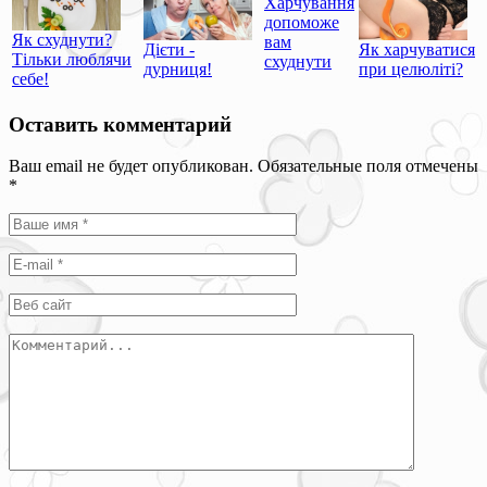
Харчування
допоможе
Як схуднути?
вам
Дієти -
Як харчуватися
Тільки люблячи
схуднути
дурниця!
при целюліті?
себе!
Оставить комментарий
Ваш email не будет опубликован. Обязательные поля отмечены
*