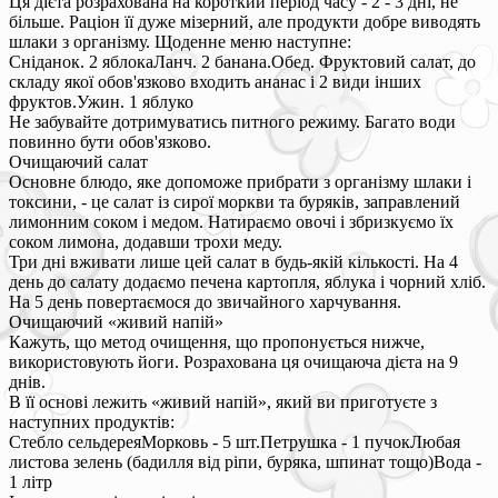
Ця дієта розрахована на короткий період часу - 2 - 3 дні, не
більше. Раціон її дуже мізерний, але продукти добре виводять
шлаки з організму. Щоденне меню наступне:
Сніданок. 2 яблокаЛанч. 2 банана.Обед. Фруктовий салат, до
складу якої обов'язково входить ананас і 2 види інших
фруктов.Ужин. 1 яблуко
Не забувайте дотримуватись питного режиму. Багато води
повинно бути обов'язково.
Очищаючий салат
Основне блюдо, яке допоможе прибрати з організму шлаки і
токсини, - це салат із сирої моркви та буряків, заправлений
лимонним соком і медом. Натираємо овочі і збризкуємо їх
соком лимона, додавши трохи меду.
Три дні вживати лише цей салат в будь-якій кількості. На 4
день до салату додаємо печена картопля, яблука і чорний хліб.
На 5 день повертаємося до звичайного харчування.
Очищаючий «живий напій»
Кажуть, що метод очищення, що пропонується нижче,
використовують йоги. Розрахована ця очищаюча дієта на 9
днів.
В її основі лежить «живий напій», який ви приготуєте з
наступних продуктів:
Стебло сельдереяМорковь - 5 шт.Петрушка - 1 пучокЛюбая
листова зелень (бадилля від ріпи, буряка, шпинат тощо)Вода -
1 літр