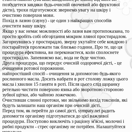
позбудетеся завдяки будь-очисній овочевий або фруктової
дієти), трохи підготуємося: звернемо увагу на шкіру і
очистимо поверхня мови.
Похід в лазню (сауну) - це один з найкращих способів
очистити вашу шкіру.
Якщо у вас немає можливості або лазня вам протипоказана, то
просто зробіть собі обгортання мокрим лляної простирадлом.
Загорнувшись у простирадло, зверху укутайте себе ковдрою і
постарайтеся пролежати так близько години. Про те, що ця
процедура ефективна, ви переконаєтеся, коли сполоснете
простирадло. Запевняємо вас, вода не буде чистою.
Друга процедура, що передує очисній оздоровчої дієті, - це
очищення ротової порожнини.
найпростіший спосіб - очищення за допомогою будь-якого
рослинного масла. Досить набрати в рот столову ложку цього
масла і хвилин 15 ганяти в роті. Після цього слід щоранку
ретельно чистити поверхню язика або зворотною стороною
зубної щітки, або чайною ложечкою.
Очистивши слинні протоки, ми звільнимо вихід токсинів, які
будуть залишати наш організм при очисній дієті.
Перед тим, як перейти до самої дієті, sympaty.net радить
допомогти організму підготуватися до цієї важливої
процедури. Поступово виключіть з раціону м'ясні, молочні і
рибні продукти - стрес організму не потрібен. Налаштуйтеся
морально.