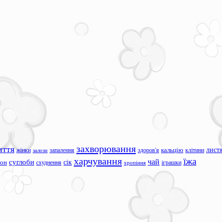
захворювання
иття
лист
жінки
запалення
здоров'я
кальцію
клітини
залози
харчування
їжа
чай
суглоби
сік
сон
схуднення
іграшки
хропіння