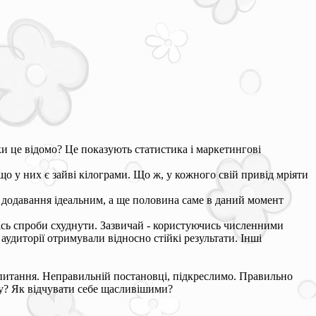
ки це відомо? Це показують статистика і маркетингові
о у них є зайві кілограми. Що ж, у кожного свій привід мріяти
додавання ідеальним, а ще половина саме в даний момент
ісь спроби схуднути. Зазвичай - користуючись численними
 аудиторії отримували відносно стійкі результати. Інші
і питання. Неправильній постановці, підкреслимо. Правильно
гу? Як відчувати себе щасливішими?