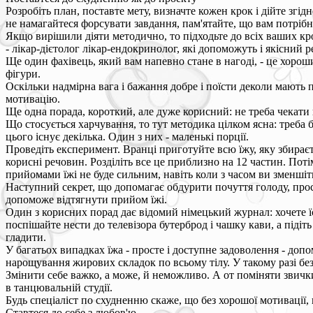
Розробіть план, поставте мету, визначте кожен крок і дійте згі
не намагайтеся форсувати завдання, пам'ятайте, що вам потрібно
Якщо вирішили діяти методично, то підходьте до всіх ваших кро
- лікар-дієтолог лікар-ендокринолог, які допоможуть і якісний
Ще один фахівець, який вам напевно стане в нагоді, - це хоро
фігури.
Оскільки надмірна вага і бажання добре і поїсти деколи мають 
мотивацію.
Ще одна порада, короткий, але дуже корисний: не треба чекати 
Що стосується харчування, то тут методика цілком ясна: треба
цього існує декілька. Один з них - маленькі порції.
Проведіть експеримент. Вранці приготуйте всю їжу, яку збираєте
корисні речовин. Розділіть все це приблизно на 12 частин. Поті
прийомами їжі не буде сильним, навіть коли з часом ви зменшіт
Наступний секрет, що допомагає обдурити почуття голоду, прост
допоможе відтягнути прийом їжі.
Один з корисних порад дає відомий німецький журнал: хочете їст
поспішайте нести до телевізора бутерброд і чашку кави, а піді
гладити.
У багатьох випадках їжа - просте і доступне задоволення - допо
нарощування жирових складок по всьому тілу. У такому разі без
Змінити себе важко, а може, й неможливо. А от поміняти звички
в танцювальній студії.
Будь спеціаліст по схудненню скаже, що без хорошої мотивації, 
Ставтеся до себе з любов'ю