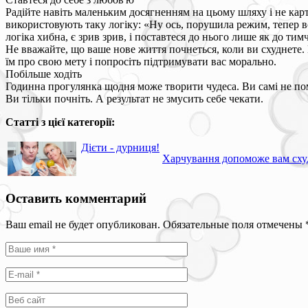
Радійте навіть маленьким досягненням на цьому шляху і не карт
використовують таку логіку: «Ну ось, порушила режим, тепер вс
логіка хибна, є зрив зрив, і поставтеся до нього лише як до ти
Не вважайте, що ваше нове життя почнеться, коли ви схуднете. 
їм про свою мету і попросіть підтримувати вас морально.
Побільше ходіть
Годинна прогулянка щодня може творити чудеса. Ви самі не пом
Ви тільки почніть. А результат не змусить себе чекати.
Статті з цієї категорії:
Дієти - дурниця!
Харчування допоможе вам сху
Оставить комментарий
Ваш email не будет опубликован. Обязательные поля отмечены