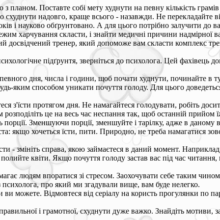
дно з планом. Поставте собі мету худнути на певну кількість грам
 схуднути надовго, краще всього - назавжди. Не перекладайте відп
ків і науково обґрунтовано. А для цього потрібно залучити до в
 режим харчування скласти, і знайти медичні причини надмірної в
ший досвідчений тренер, який допоможе вам скласти комплекс тр
психологічне підґрунтя, зверніться до психолога. Цей фахівець д
певного дня, числа і години, щоб почати худнути, починайте в т
 будь-яким способом уникати почуття голоду. Для цього доведеть
ся з'їсти протягом дня. Не намагайтеся голодувати, робіть досит
м розподіліть це на весь час неспання так, щоб останній прийом 
ь порції. Зменшуючи порції, зменшуйте і тарілку, адже в даному 
а: якщо хочеться їсти, пити. Природно, не треба намагатися зов
и - змініть справа, якою займаєтеся в даний момент. Наприклад, я
ть полийте квіти. Якщо почуття голоду застав вас під час читанн
магає людям впоратися зі стресом. Заохочувати себе таким чином 
 психолога, про який ми згадували вище, вам буде нелегко.
 ви можете. Відмовтеся від серіалу на користь прогулянки по пар
правильної і грамотної, схуднути дуже важко. Знайдіть мотиви, з