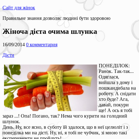
Сайт для жінок
Правильне знання дозволяє людині бути здоровою
Жіноча дієта очима шлунка
16/09/2014
0 комментария
Дієти
ПОНЕДІЛОК:
Ранок. Так-так...
Одяглася,
вийшла з дому і
пошкандибала на
роботу. А снідати
хто буде? Ага,
давай, покури
ще! А ось я тобі
зараз ...! Опа! Погано, так? Нема чого курити на голодний
шлунок.
День. Ну, все ясно, в суботу їй здалося, що в неї целюліт і з
понеділка ми на дієті. Ну, ні, я тобі не чубчик, зі мною такі
експерименти не пройдуть!