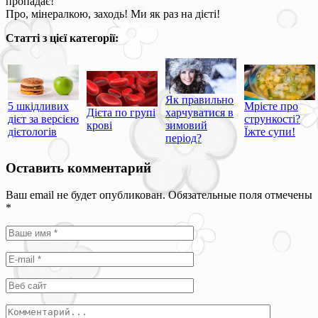
пропадає!
Про, мінералкою, заходь! Ми як раз на дієті!
Статті з цієї категорії:
Як правильно
5 шкідливих
Мрієте про
Дієта по групі
харчуватися в
дієт за версією
стрункості?
крові
зимовий
дієтологів
Їжте супи!
період?
Оставить комментарий
Ваш email не будет опубликован. Обязательные поля отмечены
*