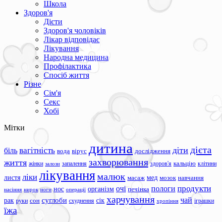
Школа
Здоров'я
Дієти
Здоров'я чоловіків
Лікар відповідає
Лікування
Народна медицина
Профілактика
Спосіб життя
Різне
Сім'я
Секс
Хобі
Мітки
дитина
дієта
вагітність
діти
біль
вода
вірус
дослідження
захворювання
життя
жінки
запалення
здоров'я
кальцію
клітини
залози
лікування
малюк
ліки
листя
мед
масаж
мозок
навчання
продукти
очі
пологи
нос
організм
печінка
ноги
операції
насіння
нирок
харчування
чай
суглоби
сік
рак
сон
руки
схуднення
іграшки
хропіння
їжа