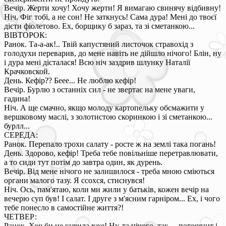
Вечір. Жерти хочу! Хочу жерти! Я вимагаю свинячу відбивну!
Ніч. Фіг тобі, а не сон! Не заткнусь! Сама дура! Мені до твоєї
дієти фіолетово. Ех, борщику б зараз, та зі сметанкою...
ВІВТОРОК:
Ранок. Та-а-ак!.. Твій капустяний листочок стравохід з
голодухи переварив, до мене навіть не дійшло нічого! Блін, ну
і дура мені дісталася! Всю ніч заздрив шлунку Наталії
Крачковской.
День. Кефір?? Беее... Не люблю кефір!
Вечір. Бурлю з останніх сил - не звертає на мене уваги,
гадина!
Ніч. А ще смачно, якщо молоду картопельку обсмажити у
вершковому маслі, з золотистою скоринкою і зі сметанкою...
бурлл...
СЕРЕДА:
Ранок. Перепало трохи салату - росте ж на землі така погань!
День. Здорово, кефір! Треба тебе повільніше перетравлювати,
а то сиди тут потім до завтра один, як дурень.
Вечір. Від мене нічого не залишилося - треба мною сміються
органи малого тазу. Я ссохся, стиснувся!
Ніч. Ось, пам'ятаю, коли ми жили у батьків, кожен вечір на
вечерю суп був! І салат. І друге з м'ясним гарніром... Ех, і чого
тебе понесло в самостійне життя?!
ЧЕТВЕР:
Ранок. Хоч би не курила вже! Ну, та нічого, так ... потошнит і