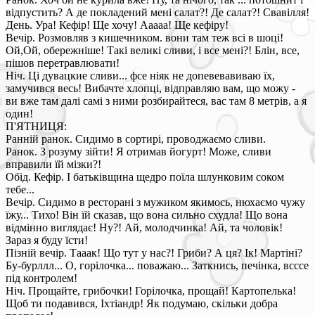
відпустить? А де покладений мені салат?! Де салат?! Свавілля!
День. Ура! Кефір! Ще хочу! Ааааа! Ще кефіру!
Вечір. Розмовляв з кишечником. вони там теж всі в шоці!
Ой,Ой, обережніше! Такі великі сливи, і все мені?! Блін, все,
пішов перетравлювати!
Ніч. Ці дувацкие сливи... фсе ніяк не допевевавиваю їх,
замучився весь! Вибачте хлопці, відправляю вам, що можу -
ви вже там далі самі з ними розбирайтеся, вас там 8 метрів, а я
один!
П'ЯТНИЦЯ:
Ранній ранок. Сидимо в сортирі, проводжаємо сливи.
Ранок. З розуму зійти! Я отримав йогурт! Може, сливи
вправили їй мізки?!
Обід. Кефір. І батьківщина щедро поїла шлунковим соком
тебе...
Вечір. Сидимо в ресторані з мужиком якимось, нюхаємо чужу
їжу... Тихо! Він їй сказав, що вона сильно схудла! Що вона
відмінно виглядає! Ну?! Ай, молодчинка! Ай, та чоловік!
Зараз я буду їсти!
Пізній вечір. Тааак! Що тут у нас?! Гриби? А ця? Ік! Мартіні?
Бу-бурллл... О, горілочка... поважаю... Заткнись, печінка, всссе
під контролем!
Ніч. Прощайте, грибочки! Горілочка, прощай! Картопелька!
Щоб ти подавився, Іхтіандр! Як подумаю, скільки добра