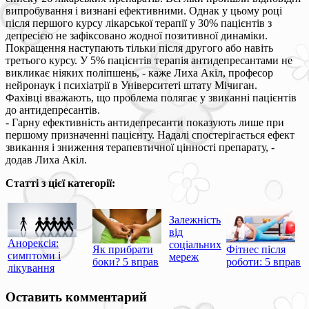
випробування і визнані ефективними. Однак у цьому році
після першого курсу лікарської терапії у 30% пацієнтів з
депресією не зафіксовано жодної позитивної динаміки.
Покращення наступають тільки після другого або навіть
третього курсу. У 5% пацієнтів терапія антидепресантами не
викликає ніяких поліпшень, - каже Лиха Акіл, професор
нейронаук і психіатрії в Університеті штату Мічиган.
Фахівці вважають, що проблема полягає у звиканні пацієнтів
до антидепресантів.
- Гарну ефективність антидепресанти показують лише при
першому призначенні пацієнту. Надалі спостерігається ефект
звикання і зниження терапевтичної цінності препарату, -
додав Лиха Акіл.
Статті з цієї категорії:
Залежність
від
Анорексія:
соціальних
Як прибрати
Фітнес після
симптоми і
мереж
боки? 5 вправ
роботи: 5 вправ
лікування
Оставить комментарий