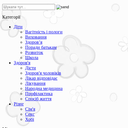
Категорії
Діти
Вагітність і пологи
Виховання
Здоров’я
Поради батькам
Розвиток
Школа
Здоров'я
Дієти
Здоров'я чоловіків
Лікар відповідає
Лікування
Народна медицина
Профілактика
Спосіб життя
Різне
Сім'я
Секс
Хобі