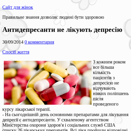
Сайт для жінок
Правильне знання дозволяє людині бути здоровою
Антидепресанти не лікують депресію
30/09/2014
0 комментария
Спосіб життя
З кожним роком
все більша
кількість
пацієнтів з
депресією не
відчувають
ніяких поліпшень
після
проведеного
курсу лікарської терапії.
- На сьогоднішній день основними препаратами для лікування
депресії є антидепресанти. У схваленому агентством
Міністерства охорони здоров'я і соціальних служб США
списку 26 лікарських препаратів. Всі ліки пройшли відповідні