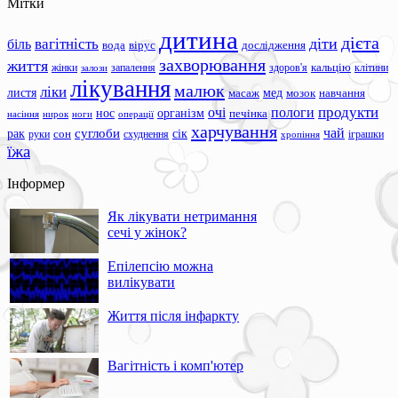
Мітки
дитина
дієта
вагітність
діти
біль
вода
вірус
дослідження
захворювання
життя
жінки
запалення
здоров'я
кальцію
клітини
залози
лікування
малюк
ліки
листя
мед
масаж
мозок
навчання
продукти
очі
пологи
нос
організм
печінка
ноги
операції
насіння
нирок
харчування
чай
суглоби
сік
рак
сон
руки
схуднення
іграшки
хропіння
їжа
Інформер
Як лікувати нетримання
сечі у жінок?
Епілепсію можна
вилікувати
Життя після інфаркту
Вагітність і комп'ютер