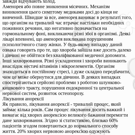
завжди відчувають холод.
Аменорея або повне зникнення місячних. Механізм
виникнення цього симптому медиками досі до кінця не
вивчений. Швидше за все, аменорея виникає в результаті того,
що організм на тривалий час втрачає настільки необхідних
поживних речовин, що негативно позначається на
гормональному фоні, викликаючи різні збої в організмі. Деякі
лікарі впевнені, що аменорея викликана порушенням
психологічного стану жінки. У будь-якому випадку даний
ознака говорить про те, що хвороба зайшла вже досить далеко
і дівчині не обійтися без кваліфікованої медичної допомоги.
Інші захворювання. Різні ускладнення і хвороби виникають
внаслідок нестачі вітамінів і мікроелементів. Організм
знаходиться в постійному стресі, і дуже складно передбачити,
чим це може обернутися для дівчини. В деяких випадках
спостерігаються серйозні проблеми з роботою шлунково-
кишкового тракту, порушення ендокринної та центральної
нервової систем, розвиток остеопорозу.
Лікування анорексії
Як правило, лікування анорексії - тривалий процес, який
займає кілька років. Сам процес лікування досить важкий і
вимагає від хворих анорексією великого бажання перемогти
дане захворювання. Згідно зі статистикою, близько 60%
пацієнтів згодом повертаються до нормального способу
життя. 20% хворих нервовою анорексією одужують