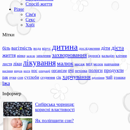
Спосіб життя
Різне
Сім'я
Секс
Хобі
Мітки
дитина
дієта
вагітність
діти
біль
вода
вірус
дослідження
захворювання
життя
жінки
запалення
здоров'я
кальцію
клітини
залози
лікування
малюк
ліки
листя
мед
масаж
мозок
навчання
продукти
очі
пологи
нос
організм
печінка
ноги
операції
насіння
нирок
харчування
чай
суглоби
сік
рак
сон
руки
схуднення
іграшки
хропіння
їжа
Інформер
Сибірська чорниця:
корисні властивості
Як поліпшити сон?