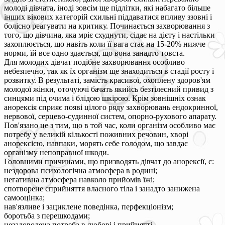
молоді дівчата, іноді зовсім ще підлітки, які набагато більше
інших вікових категорій схильні піддаватися впливу ззовні і
болісно реагувати на критику. Починається захворювання з
того, що дівчина, яка мріє схуднути, сідає на дієту і настільки
захоплюється, що навіть коли її вага стає на 15-20% нижче
норми, їй все одно здається, що вона занадто товста.
Для молодих дівчат подібне захворювання особливо
небезпечно, так як їх організм ще знаходиться в стадії росту і
розвитку. В результаті, замість красивої, охоплену здоров'ям
молодої жінки, оточуючі бачать якийсь безтілесний привид з
синцями під очима і блідою шкірою. Крім зовнішніх ознак
анорексія сприяє появі цілого ряду захворювань ендокринної,
нервової, серцево-судинної систем, опорно-рухового апарату.
Пов'язано це з тим, що в той час, коли організм особливо має
потребу у великій кількості поживних речовин, хворі
анорексією, навпаки, морять себе голодом, що завдає
організму непоправної шкоди.
Головними причинами, що призводять дівчат до анорексії, є:
нездорова психологічна атмосфера в родині;
негативна атмосфера навколо прийомів їжі;
спотворене сприйняття власного тіла і занадто занижена
самооцінка;
нав'язливе і зациклене поведінка, перфекціонізм;
боротьба з перешкодами;
незадоволена потреба в любові і прийнятті.