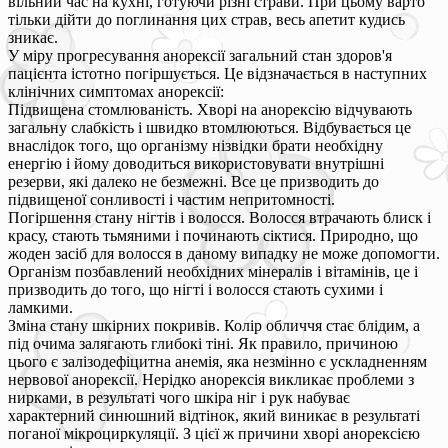
вільний час на кухні, готуючи різні страви. При цьому варто
тільки дійти до поглинання цих страв, весь апетит кудись
зникає.
У міру прогресування анорексії загальний стан здоров'я
пацієнта істотно погіршується. Це відзначається в наступних
клінічних симптомах анорексії:
Підвищена стомлюваність. Хворі на анорексію відчувають
загальну слабкість і швидко втомлюються. Відбувається це
внаслідок того, що організму нізвідки брати необхідну
енергію і йому доводиться використовувати внутрішні
резерви, які далеко не безмежні. Все це призводить до
підвищеної сонливості і частим непритомності.
Погіршення стану нігтів і волосся. Волосся втрачають блиск і
красу, стають тьмяними і починають сіктися. Природно, що
жоден засіб для волосся в даному випадку не може допомогти.
Організм позбавлений необхідних мінералів і вітамінів, це і
призводить до того, що нігті і волосся стають сухими і
ламкими.
Зміна стану шкірних покривів. Колір обличчя стає блідим, а
під очима залягають глибокі тіні. Як правило, причиною
цього є залізодефіцитна анемія, яка незмінно є ускладненням
нервової анорексії. Нерідко анорексія викликає проблеми з
нирками, в результаті чого шкіра ніг і рук набуває
характерний синюшний відтінок, який виникає в результаті
поганої мікроциркуляції. З цієї ж причини хворі анорексією