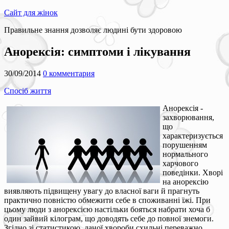
Сайт для жінок
Правильне знання дозволяє людині бути здоровою
Анорексія: симптоми і лікування
30/09/2014
0 комментария
Спосіб життя
Анорексія -
захворювання,
що
характеризується
порушенням
нормального
харчового
поведінки. Хворі
на анорексію
виявляють підвищену увагу до власної ваги й прагнуть
практично повністю обмежити себе в споживанні їжі. При
цьому люди з анорексією настільки бояться набрати хоча б
один зайвий кілограм, що доводять себе до повної знемоги.
Згідно зі статистикою, даної хвороби схильні переважно