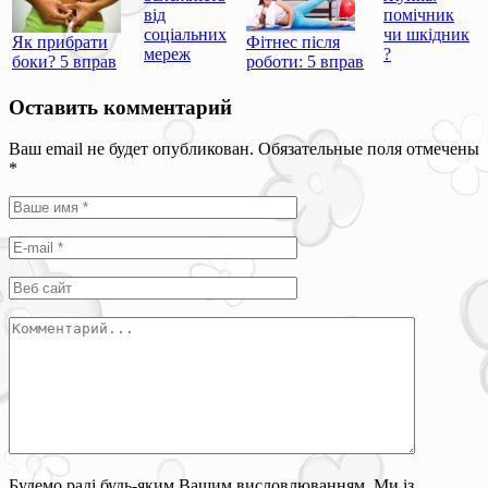
від
помічник
соціальних
чи шкідник
Як прибрати
Фітнес після
мереж
?
боки? 5 вправ
роботи: 5 вправ
Оставить комментарий
Ваш email не будет опубликован. Обязательные поля отмечены
*
Будемо раді будь-яким Вашим висловлюванням. Ми із