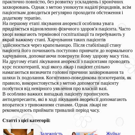
практично повністю, без розвитку ускладнень і хронічних
захворювань. Однак з метою уникнути надалі рецидивів, всім
пацієнткам доводиться регулярно проходити обстеження і
додаткову терапію.
На першому етапі лікування анорексії особлива увага
приділяється відновленню фізичного здоров'я пацієнта. Часто
хворі вимагають термінової госпіталізації та перебувають у
вкрай важкому стані. Харчування таких пацієнтів
здійснюється через крапельницю. Після стабілізації стану
пацієнта його починають поступово привчати до нормального
харчування, допомагаючи повернути йому здорову масу тіла.
На другому етапі лікування анорексії з пацієнтами проводять
курс психотерапії, ході якого лікар і пацієнт спільно
намагаються визначити головні причини захворювання та
шляхи їх подолання. Когнітивно-поведінкова психотерапія, як
правило, використовується з метою допомогти пацієнту
позбутися від невірного уявлення про власній вазі.
В особливо важких випадках пацієнту прописують
антидепресанти, які в ході лікування анорексії допомагають
впоратися з тривожними станами. Однак лікарі не
рекомендують приймати тривалий період часу.
Статті з цієї категорії:
Залежність
Жуйка: