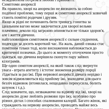
Симптоми анорексії
Як правило, хворі на анорексію не визнають за собою
подібної проблеми, тому перші ж симптоми анорексії зазвичай
стають помітні родичам і друзям.
Якщо ж рідні не починають бити тривогу, гонитва за
ідеальним вагою може закінчитися для хворої вельми
плачевно: деколи під загрозою опиняється не тільки здоров'я,
але і життя дівчини.
найголовнішим симптомом анорексії є сильне схуднення,
подекуди за досить короткий час. На жаль, даний ознака стає
помітним тільки тоді, коли виснаження наближається до
критичної позначки. До цього ж моменту оточуючим просто
здається, що дівчина вирішила скинути пару зайвих
кілограмів.
Ще один симптом анорексії, на який також слід звернути
увага - втрата апетиту і істотне зниження розміру порції
з'їдається за раз їжі. При нервової анорексії дівчата нерідко і
зовсім відмовляються від прийому їжі, знаходячи для цього
безліч відмовок (втомилася, нещодавно перекусила, болить
шлунок і т.д.).
Слід зазначити, що, незважаючи на відмову від їжі, хворі на
анорексію дуже люблять розмови про їжу, особливо про
різних дієтах і способах спалювання калорій. Багато жінок, які
страждають на нервову анорексію, проводять майже весь