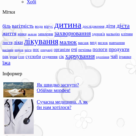
Хобі
Мітки
дитина
дієта
вагітність
діти
біль
вода
вірус
дослідження
захворювання
життя
жінки
запалення
здоров'я
кальцію
клітини
залози
лікування
малюк
ліки
листя
мед
масаж
мозок
навчання
продукти
очі
пологи
нос
організм
печінка
ноги
операції
насіння
нирок
харчування
чай
суглоби
сік
рак
сон
руки
схуднення
іграшки
хропіння
їжа
Інформер
Як швидко заснути?
Обійми морфея!
Сучасна медицина. А як
би нам хотілося?