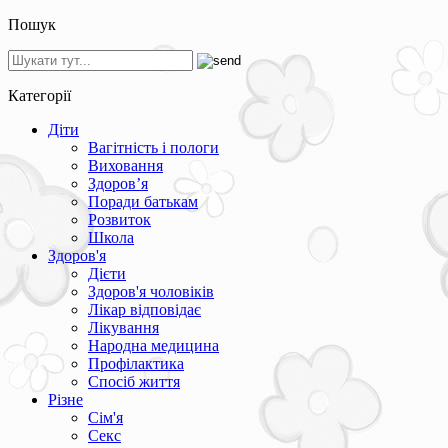
Пошук
Категорії
Діти
Вагітність і пологи
Виховання
Здоров’я
Поради батькам
Розвиток
Школа
Здоров'я
Дієти
Здоров'я чоловіків
Лікар відповідає
Лікування
Народна медицина
Профілактика
Спосіб життя
Різне
Сім'я
Секс