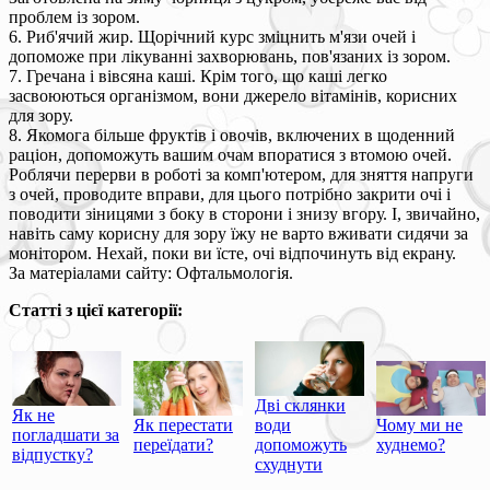
проблем із зором.
6. Риб'ячий жир. Щорічний курс зміцнить м'язи очей і
допоможе при лікуванні захворювань, пов'язаних із зором.
7. Гречана і вівсяна каші. Крім того, що каші легко
засвоюються організмом, вони джерело вітамінів, корисних
для зору.
8. Якомога більше фруктів і овочів, включених в щоденний
раціон, допоможуть вашим очам впоратися з втомою очей.
Роблячи перерви в роботі за комп'ютером, для зняття напруги
з очей, проводите вправи, для цього потрібно закрити очі і
поводити зіницями з боку в сторони і знизу вгору. І, звичайно,
навіть саму корисну для зору їжу не варто вживати сидячи за
монітором. Нехай, поки ви їсте, очі відпочинуть від екрану.
За матеріалами сайту: Офтальмологія.
Статті з цієї категорії:
Дві склянки
Як не
Як перестати
води
Чому ми не
погладшати за
переїдати?
допоможуть
худнемо?
відпустку?
схуднути