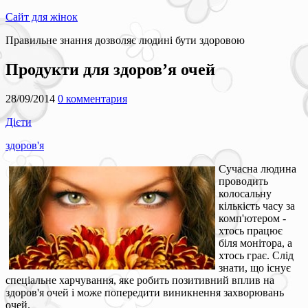
Сайт для жінок
Правильне знання дозволяє людині бути здоровою
Продукти для здоров’я очей
28/09/2014
0 комментария
Дієти
здоров'я
Сучасна людина
проводить
колосальну
кількість часу за
комп'ютером -
хтось працює
біля монітора, а
хтось грає. Слід
знати, що існує
спеціальне харчування, яке робить позитивний вплив на
здоров'я очей і може попередити виникнення захворювань
очей.