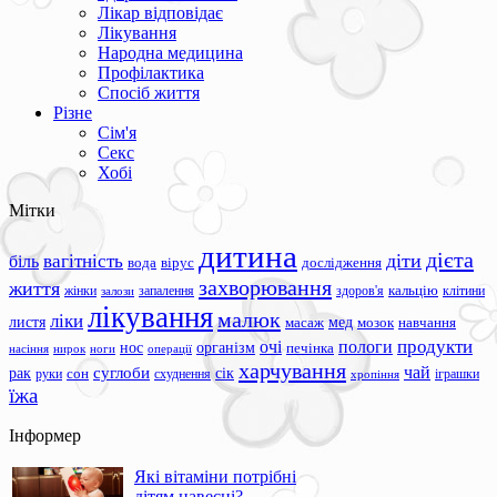
Лікар відповідає
Лікування
Народна медицина
Профілактика
Спосіб життя
Різне
Сім'я
Секс
Хобі
Мітки
дитина
дієта
вагітність
діти
біль
вода
вірус
дослідження
захворювання
життя
жінки
запалення
здоров'я
кальцію
клітини
залози
лікування
малюк
ліки
листя
мед
масаж
мозок
навчання
продукти
очі
пологи
нос
організм
печінка
ноги
операції
насіння
нирок
харчування
чай
суглоби
сік
рак
сон
руки
схуднення
іграшки
хропіння
їжа
Інформер
Які вітаміни потрібні
дітям навесні?