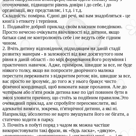
оточуючими, підвищити рівень довіри і до себе, і до
організації, яку представляє, і т.д. і т.д.
Складність: помірна. Єдині дві речі, які вам знадобляться - це
книга з етикету і терпіння.
1. Подавайте добрий приклад своїм власним поведінкою.
Просто нечесно очікувати ввічливості від дитини, якщо
батьки самі не контролюють себе і не ведуть себе гідним
чином.
2. Вчіть дитину відповідним, підходящим на даній стадії
розвитку манерам - в залежності від вже досягнутого ним
рівня в даній області - по мірі формування його розуміння і
практичних навичок. Адже, приміром, швидше за все, не буде
ніякого толку, якщо ви попросите дворічного малюка
перестати переживати з відкритим ротом; він, швидше за все,
вас просто не зрозуміє, до того ж у нього бракує чисто
фізичної координації, щоб виконати ваше прохання. Але до
чотирьом або п'яти років дитина вже по ідеї повинен бути в
змозі уловити причину, що стоїть за подібним правилом.Это
очевидний приклад, але спробуйте переосмислити, які
адекватні вимоги, зокрема, п'ятирічної дитини, а які ні.
Наприклад, абсолютно не варто змушувати його не бігати, а
статечно ходити в парку.
3. Почніть в побуті поряд з чадом як можна частіше
використовувати такі фрази, як «будь ласка», «дякую»,
«перепрошую», «перепрошую» і «чи можна мені ...» - і як