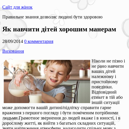
Сайт для жінок
Правильне знання дозволяє людині бути здоровою
Як навчити дітей хорошим манерам
28/09/2014
0 комментария
Виховання
Ніколи не пізно і
не рано навчити
ваших дітей
належному і
пристойному
поведінки.
Відповідний
етикет в тій або
іншій ситуації
може допомогти вашій дитині/підлітку справити гарне
враження з першого погляду і бути поміченим потрібними
людьми.Грамотное звернення до людей вкаже і в юності, і в
дорослому житті, як вийти з багатьох складних ситуацій,
зняти напруження атмосфери, налагодити спільну мову з