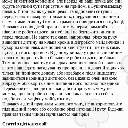
може виявитися корисним, але навряд чи ваші дочка або син
будуть змушені бути присутнім на прийомі в Букінгемському
палаці. У той час як сучасні реалії та відповідні ситуації
передбачають помірну стриманість, оперування основними
елементами етикету і вміння грамотно поводитися на публіці;
Навчаючи своїх дітей правильним манерам, намагайтеся
ніколи не робити цього на публіці і не бентежити дитини
перед людьми. Не варто так само, наприклад, різко за руку
відводити дитину на кілька кроків від ігрового майданчика і з
суворим обличчям, але пошепки відчитувати - це те ж саме,
що лаяти його при всіх. В даному випадку просто спокійним
голосом попросіть його більше не робити цього, не більше.
Тим не менше, навіть у випадках наявності людей навколо не
варто відкладати нагадування про правила в довгий ящик - як
тільки ви прийдете додому або незабаром після інциденту
залишитеся наодинці з дитиною, без цікавих очей навколо,
відразу ж обговоріть з ним питання його поганої поведінки.
Переконайтеся, що дитина вас дійсно зрозумів: чому не
можна, що він зробив неправильно і як слід вести себе в
подібних ситуаціях у майбутньому;
Навчаючи дітей правилам хорошого тону, не використовуйте
підвищений голос або особливо різкі інтонації і руху. Будь-які
правила таким чином заучиваются найгірше.
Статті з цієї категорії: