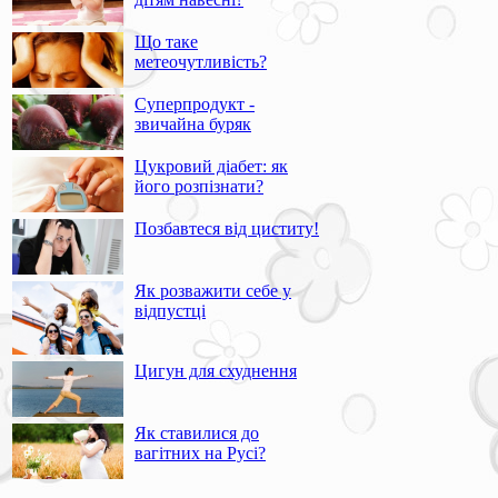
Що таке
метеочутливість?
Суперпродукт -
звичайна буряк
Цукровий діабет: як
його розпізнати?
Позбавтеся від циститу!
Як розважити себе у
відпустці
Цигун для схуднення
Як ставилися до
вагітних на Русі?