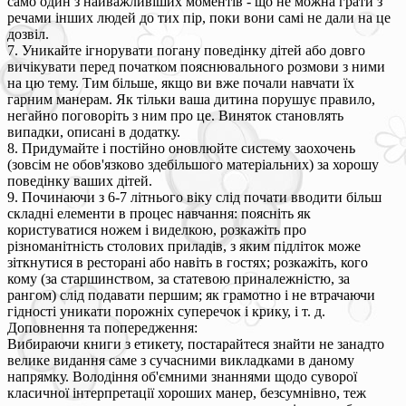
само один з найважливіших моментів - що не можна грати з
речами інших людей до тих пір, поки вони самі не дали на це
дозвіл.
7. Уникайте ігнорувати погану поведінку дітей або довго
вичікувати перед початком пояснювального розмови з ними
на цю тему. Тим більше, якщо ви вже почали навчати їх
гарним манерам. Як тільки ваша дитина порушує правило,
негайно поговоріть з ним про це. Виняток становлять
випадки, описані в додатку.
8. Придумайте і постійно оновлюйте систему заохочень
(зовсім не обов'язково здебільшого матеріальних) за хорошу
поведінку ваших дітей.
9. Починаючи з 6-7 літнього віку слід почати вводити більш
складні елементи в процес навчання: поясніть як
користуватися ножем і виделкою, розкажіть про
різноманітність столових приладів, з яким підліток може
зіткнутися в ресторані або навіть в гостях; розкажіть, кого
кому (за старшинством, за статевою приналежністю, за
рангом) слід подавати першим; як грамотно і не втрачаючи
гідності уникати порожніх суперечок і крику, і т. д.
Доповнення та попередження:
Вибираючи книги з етикету, постарайтеся знайти не занадто
велике видання саме з сучасними викладками в даному
напрямку. Володіння об'ємними знаннями щодо суворої
класичної інтерпретації хороших манер, безсумнівно, теж