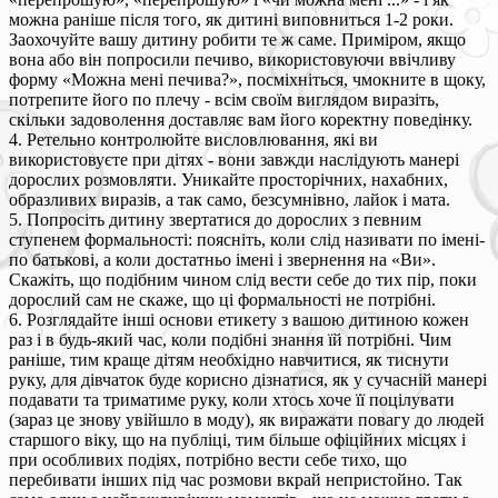
можна раніше після того, як дитині виповниться 1-2 роки.
Заохочуйте вашу дитину робити те ж саме. Приміром, якщо
вона або він попросили печиво, використовуючи ввічливу
форму «Можна мені печива?», посміхніться, чмокните в щоку,
потрепите його по плечу - всім своїм виглядом виразіть,
скільки задоволення доставляє вам його коректну поведінку.
4. Ретельно контролюйте висловлювання, які ви
використовуєте при дітях - вони завжди наслідують манері
дорослих розмовляти. Уникайте просторічних, нахабних,
образливих виразів, а так само, безсумнівно, лайок і мата.
5. Попросіть дитину звертатися до дорослих з певним
ступенем формальності: поясніть, коли слід називати по імені-
по батькові, а коли достатньо імені і звернення на «Ви».
Скажіть, що подібним чином слід вести себе до тих пір, поки
дорослий сам не скаже, що ці формальності не потрібні.
6. Розглядайте інші основи етикету з вашою дитиною кожен
раз і в будь-який час, коли подібні знання їй потрібні. Чим
раніше, тим краще дітям необхідно навчитися, як тиснути
руку, для дівчаток буде корисно дізнатися, як у сучасній манері
подавати та триматиме руку, коли хтось хоче її поцілувати
(зараз це знову увійшло в моду), як виражати повагу до людей
старшого віку, що на публіці, тим більше офіційних місцях і
при особливих подіях, потрібно вести себе тихо, що
перебивати інших під час розмови вкрай непристойно. Так