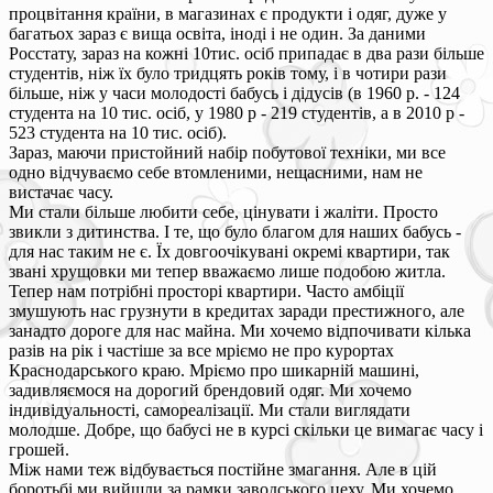
процвітання країни, в магазинах є продукти і одяг, дуже у
багатьох зараз є вища освіта, іноді і не один. За даними
Росстату, зараз на кожні 10тис. осіб припадає в два рази більше
студентів, ніж їх було тридцять років тому, і в чотири рази
більше, ніж у часи молодості бабусь і дідусів (в 1960 р. - 124
студента на 10 тис. осіб, у 1980 р - 219 студентів, а в 2010 р -
523 студента на 10 тис. осіб).
Зараз, маючи пристойний набір побутової техніки, ми все
одно відчуваємо себе втомленими, нещасними, нам не
вистачає часу.
Ми стали більше любити себе, цінувати і жаліти. Просто
звикли з дитинства. І те, що було благом для наших бабусь -
для нас таким не є. Їх довгоочікувані окремі квартири, так
звані хрущовки ми тепер вважаємо лише подобою житла.
Тепер нам потрібні просторі квартири. Часто амбіції
змушують нас грузнути в кредитах заради престижного, але
занадто дороге для нас майна. Ми хочемо відпочивати кілька
разів на рік і частіше за все мріємо не про курортах
Краснодарського краю. Мріємо про шикарній машині,
задивляємося на дорогий брендовий одяг. Ми хочемо
індивідуальності, самореалізації. Ми стали виглядати
молодше. Добре, що бабусі не в курсі скільки це вимагає часу і
грошей.
Між нами теж відбувається постійне змагання. Але в цій
боротьбі ми вийшли за рамки заводського цеху. Ми хочемо