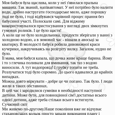
Моя бабуся була щаслива, коли у неї з'явилася пральна
машина. Так званий, напівавтомат. У неї потрібно було налити
води, дрібно настругати господарське мило, адже порошку
тоді не було, і тоді відбувався чарівний процес прання без
бабусиної участі. Полоскали самі. Для віджиму
використовувалося пристосування у вигляді двох зімкнутих
гумових роликів. І це було щастя!
А коли ще не було холодильника, продукти зберігали у ванні з
холодною водою, а в зимовий час - вішали в авосьці за
кватирку. В молодості бабуся робила дивовижної краси
кучерики, накручиваясь на розігріту вилку. Загалом, нудно не
було.
Її мама, моя бабуся казала, що дочка живе краще барина. Йому
і то з глечика поливали для вмивання, так таз з водою
виносили. А тут водопровід! І грубку топити не треба.
Розлучатися тоді було соромно. До цього вдавалися до крайніх
випадках.
Можна довго міркувати - добре це чи погано. Так було. І люди
жили в таких обставинах.
В цей час і зародилися сумніви в необхідності наступної
дитини. Може бути, для повноцінної сім'ї достатньо всього
однієї дитини, адже треба стільки всього встигнути.
Сучасний світ
Ми живемо по-другому.Наше покоління вже не відчуває
стахановських кольок просто заради виконання плану і