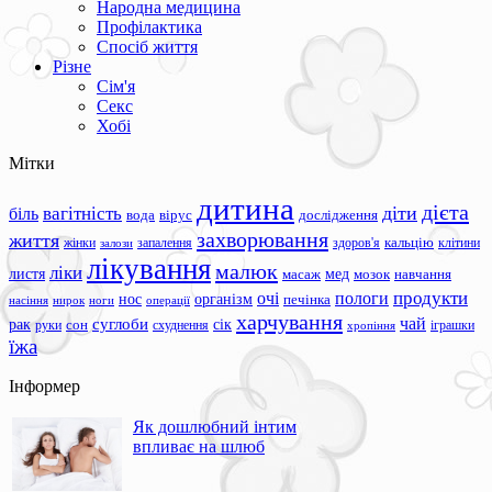
Народна медицина
Профілактика
Спосіб життя
Різне
Сім'я
Секс
Хобі
Мітки
дитина
дієта
вагітність
діти
біль
вода
вірус
дослідження
захворювання
життя
жінки
запалення
здоров'я
кальцію
клітини
залози
лікування
малюк
ліки
листя
мед
масаж
мозок
навчання
продукти
очі
пологи
нос
організм
печінка
ноги
операції
насіння
нирок
харчування
чай
суглоби
сік
рак
сон
руки
схуднення
іграшки
хропіння
їжа
Інформер
Як дошлюбний інтим
впливає на шлюб