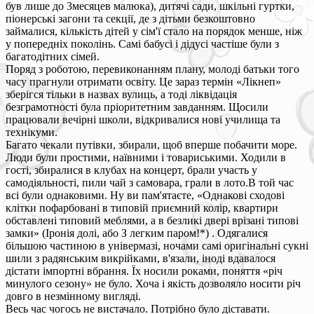
був лише до 3месяцев малюка), дитячі сади, шкільні гуртки,
піонерські загони та секції, де з дітьми безкоштовно
займалися, кількість дітей у сім'ї стало на порядок менше, ніж
у попередніх поколінь. Самі бабусі і дідусі частіше були з
багатодітних сімей.
Поряд з роботою, перевиконанням плану, молоді батьки того
часу прагнули отримати освіту. Це зараз термін «Лікнеп»
зберігся тільки в назвах вулиць, а тоді ліквідація
безграмотності була пріоритетним завданням. Щосили
працювали вечірні школи, відкривалися нові училища та
технікуми.
Багато чекали путівки, збирали, щоб вперше побачити море.
Люди були простими, наївними і товариськими. Ходили в
гості, збиралися в клубах на концерт, брали участь у
самодіяльності, пили чай з самовара, грали в лото.В той час
всі були однаковими. Ну ви пам'ятаєте, «Однакові сходові
клітки пофарбовані в типовій приємний колір, квартири
обставлені типовий меблями, а в безликі двері врізані типові
замки» (Іронія долі, або З легким паром!*) . Одягалися
більшою частиною в універмазі, ночами самі оригінальні сукні
шили з радянським викрійками, в'язали, іноді вдавалося
дістати імпортні вбрання. Їх носили роками, поняття «річ
минулого сезону» не було. Хоча і якість дозволяло носити річ
довго в незмінному вигляді.
Весь час чогось не вистачало. Потрібно було діставати.