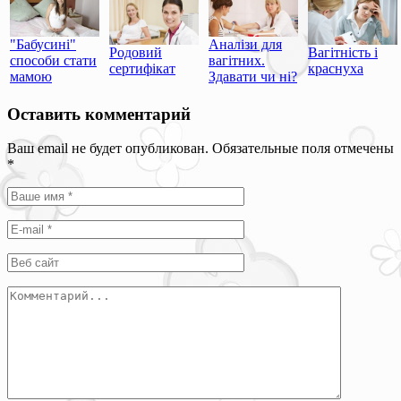
"Бабусині"
Аналізи для
Родовий
Вагітність і
способи стати
вагітних.
сертифікат
краснуха
мамою
Здавати чи ні?
Оставить комментарий
Ваш email не будет опубликован. Обязательные поля отмечены
*