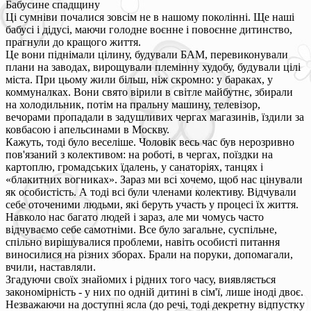
Бабусине спадщину
Ці сумніви почалися зовсім не в нашому поколінні. Ще наші
бабусі і дідусі, маючи голодне воєнне і повоєнне дитинство,
прагнули до кращого життя.
Це вони піднімали цілину, будували БАМ, перевиконували
плани на заводах, вирощували племінну худобу, будували цілі
міста. При цьому жили більш, ніж скромно: у бараках, у
коммуналках. Вони свято вірили в світле майбутнє, збирали
на холодильник, потім на пральну машину, телевізор,
вечорами пропадали в задушливих чергах магазинів, їздили за
ковбасою і апельсинами в Москву.
Кажуть, тоді було веселіше. Чоловік весь час був нерозривно
пов'язаний з колективом: на роботі, в чергах, поїздки на
картоплю, громадських їдалень, у санаторіях, танцях і
«блакитних вогниках». Зараз ми всі хочемо, щоб нас цінували
як особистість. А тоді всі були членами колективу. Відчували
себе оточеними людьми, які беруть участь у процесі їх життя.
Навколо нас багато людей і зараз, але ми чомусь часто
відчуваємо себе самотніми. Все було загальне, суспільне,
спільно вирішувалися проблеми, навіть особисті питання
виносилися на різних зборах. Брали на поруки, допомагали,
вчили, наставляли.
Згадуючи своїх знайомих і рідних того часу, виявляється
закономірність - у них по одній дитині в сім'ї, лише іноді двоє.
Незважаючи на доступні ясла (до речі, тоді декретну відпустку