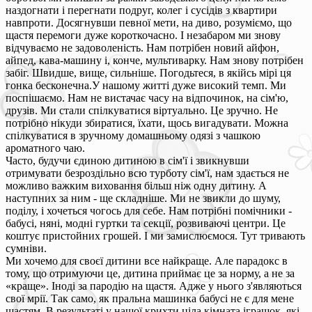
наздогнати і перегнати подруг, колег і сусідів з квартири
навпроти. Досягнувши певної мети, на диво, розуміємо, що
щастя перемоги дуже короткочасно. І незабаром ми знову
відчуваємо не задоволеність. Нам потрібен новий айфон,
айпед, кава-машину і, конче, мультиварку. Нам знову потрібен
забіг. Швидше, вище, сильніше. Погодьтеся, в якійсь мірі ця
гонка бесконечна.У нашому житті дуже високий темп. Ми
поспішаємо. Нам не вистачає часу на відпочинок, на сім'ю,
друзів. Ми стали спілкуватися віртуально. Це зручно. Не
потрібно нікуди збиратися, їхати, щось вигадувати. Можна
спілкуватися в зручному домашньому одязі з чашкою
ароматного чаю.
Часто, будучи єдиною дитиною в сім'ї і звикнувши
отримувати безроздільно всю турботу сім'ї, нам здається не
можливо важким виховання більш ніж одну дитину. А
наступних за ним - ще складніше. Ми не звикли до шуму,
поділу, і хочеться чогось для себе. Нам потрібні помічники -
бабусі, няні, модні гуртки та секції, розвиваючі центри. Це
коштує пристойних грошей. І ми замислюємося. Тут тривають
сумніви.
Ми хочемо для своєї дитини все найкраще. Але парадокс в
тому, що отримуючи це, дитина приймає це за норму, а не за
«краще». Іноді за пародію на щастя. Адже у нього з'являються
свої мрії. Так само, як пральна машинка бабусі не є для мене
щастям. В результаті у нашої крихти ціла кімната іграшок, які