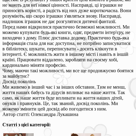
не мають для неї ніякої цінності. Насправді, ці іграшки не
приносять користі, а радість від них дуже короткочасна. Вони
розуміють, що скоро іграшки з'являться знову. Насправді,
надлишок іграшок не дає розгулятися дитячої фантазії.
Перед нами відкрилися практично безмежні можливості. Ми
можемо купувати будь-які книги, одяг, предмети інтер'єру, не
виходячи з дому. Плюс доставка додому. Практично будь-яка
інформація стала для нас доступна, не потрібно записуватися
в бібліотеку, шукати, переписувати - досить клікнути в
інтернеті. Є можливість жити в іншому місті і навіть в іншій
країні. Працювати віддалено, заробляти на своєму хобі,
кардинально міняти професію.
Чому, маючи такі можливості, ми все ще продовжуємо боятися
за майбутнє?
Досвід поколінь
Ми живемо в інший час і за інших обставин. Тим не менш,
життя наших бабусь та дідусів впливає на наше життя. Так
само, як наше життя буде впливати на життя наших дітей,
онуків і правнуків. Це, так званий, досвід поколінь. Ми
можемо змінити цей досвід або погодитися з ним.
Автор статті: Олександра Лукашина
Статті з цієї категорії: