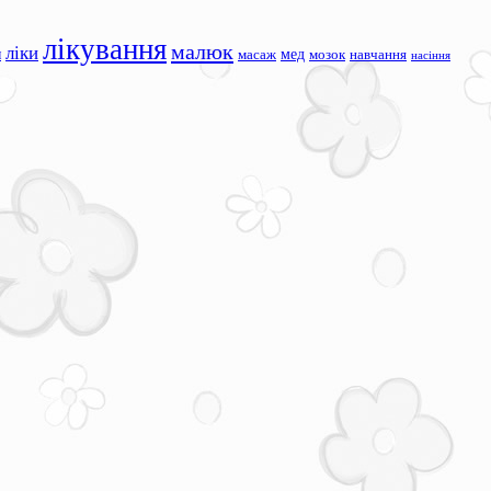
лікування
малюк
ліки
я
мед
масаж
мозок
навчання
насіння