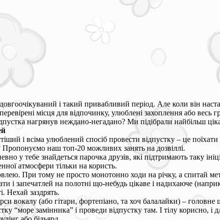
довгоочікуваний і такий привабливий період. Але коли він наста
перевірені місця для відпочинку, улюблені захоплення або весь гр
дпустка нагрянув неждано-негадано? Ми підібрали найбільш цікав
ей
іший і всіма улюблений спосіб провести відпустку – це поїхати 
 Пропонуємо наш топ-20 можливих занять на дозвіллі.
певно у тебе знайдеться парочка друзів, які підтримають таку ініц
енної атмосфери тільки на користь.
влею. При тому не просто монотонно ходи на річку, а спитай ме
и і запечатлей на полотні що-небудь цікаве і надихаюче (наприкла
і. Нехай заздрять.
си вокалу (або гітари, фортепіано, та хоч балалайки) – головне
тку “море замінника” і проведи відпустку там. І тілу корисно, і 
улінг або більярд.