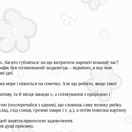
є, багато губляться: на що витратити нарешті вільний час?
афік був спланований заздалегідь – відмінно, а ось чим
і ідеї.
на море і ніжиться на сонечку. Але що робити, якщо такої
іативу, та й місця завжди є, а спілкування з природою і
тою (посперечайся з одним), що словишь саму велику рибку.
д, схід сонця, грозові хмари і т. д.), а потім повісиш картину
 щоб заняття приносили задоволення.
для душі приємно.