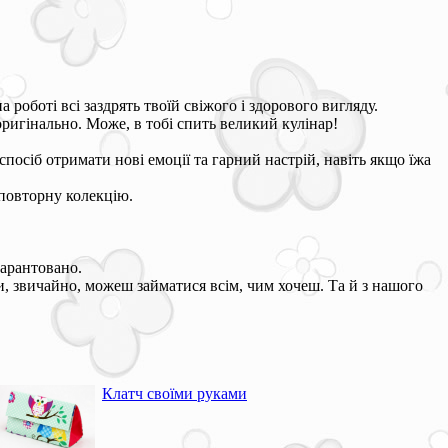
 роботі всі заздрять твоїй свіжого і здорового вигляду.
оригінально. Може, в тобі спить великий кулінар!
посіб отримати нові емоції та гарний настрій, навіть якщо їжа
повторну колекцію.
гарантовано.
ти, звичайно, можеш займатися всім, чим хочеш. Та й з нашого
Клатч своїми руками