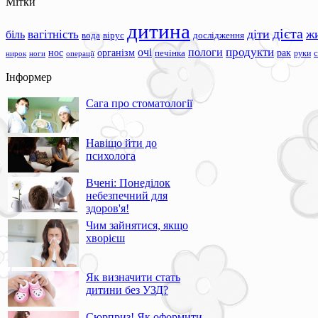
Мітки
дитина
дієта
вагітність
діти
ж
біль
вода
вірус
дослідження
продукти
очі
пологи
нос
організм
рак
печінка
руки
ноги
операції
нирок
Інформер
Сага про стоматології
Навіщо йти до
психолога
Вчені: Понеділок
небезпечний для
здоров'я!
Чим зайнятися, якщо
хворієш
Як визначити стать
дитини без УЗД?
Сюрприз! Як оформити