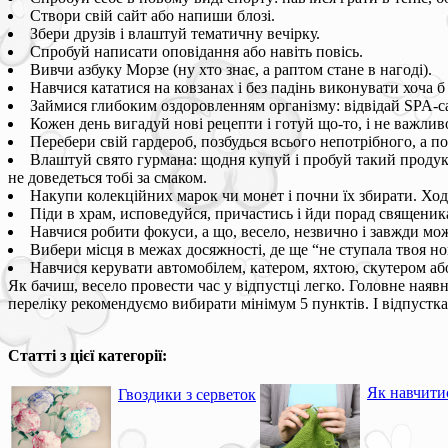
Створи свій сайт або напиши блозі.
Збери друзів і влаштуй тематичну вечірку.
Спробуй написати оповідання або навіть повісь.
Вивчи азбуку Морзе (ну хто знає, а раптом стане в нагоді).
Навчися кататися на ковзанах і без падінь виконувати хоча б
Займися глибоким оздоровленням організму: відвідай SPA-сало
Кожен день вигадуй нові рецепти і готуй що-то, і не важливо
Перебери свій гардероб, позбудься всього непотрібного, а 
Влаштуй свято гурмана: щодня купуй і пробуй такий продукт,
не доведеться тобі за смаком.
Накупи колекційних марок чи монет і почни їх збирати. Хо
Піди в храм, исповедуйся, причастись і йди порад священик
Навчися робити фокуси, а що, весело, незвично і завжди мож
Вибери місця в межах досяжності, де ще “не ступала твоя ног
Навчися керувати автомобілем, катером, яхтою, скутером аб
Як бачиш, весело провести час у відпустці легко. Головне наяв
переліку рекомендуємо вибирати мінімум 5 пунктів. І відпустк
Статті з цієї категорії:
Як навчити
Гвоздики з серветок