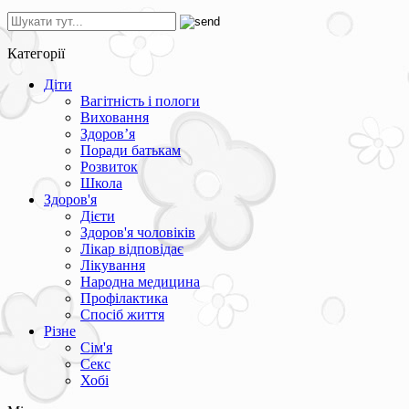
Категорії
Діти
Вагітність і пологи
Виховання
Здоров’я
Поради батькам
Розвиток
Школа
Здоров'я
Дієти
Здоров'я чоловіків
Лікар відповідає
Лікування
Народна медицина
Профілактика
Спосіб життя
Різне
Сім'я
Секс
Хобі