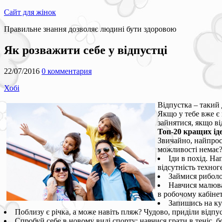
Сайт для жінок
Правильне знання дозволяє людині бути здоровою
Як розважити себе у відпустці
22/07/2016
0 комментария
Хобі
Відпустка – такий 
Якщо у тебе вже є 
зайнятися, якщо ві
Топ-20 кращих ід
Звичайно, найпрост
можливості немає?
Іди в похід. На
відсутність техног
Займися риболо
Навчися малюват
в робочому кабінет
Запишись на кур
Поблизу є річка, а може навіть пляж? Чудово, приділи відпус
Спробуй себе в новому виді спорту: навчися грати в теніс, бо