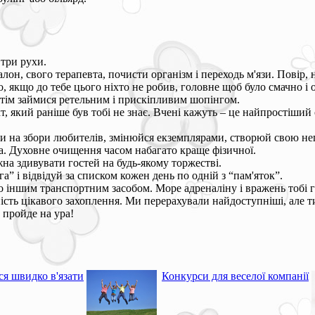
 три рухи.
н, свого терапевта, почисти організм і переходь м'язи. Повір, на
, якщо до тебе цього ніхто не робив, головне щоб було смачно і 
потім займися ретельним і прискіпливим шопінгом.
 який раніше був тобі не знає. Вчені кажуть – це найпростіший с
ди на збори любителів, змінюйся екземплярами, створюй свою не
а. Духовне очищення часом набагато краще фізичної.
на здивувати гостей на будь-якому торжестві.
а” і відвідуй за списком кожен день по одній з “пам'яток”.
о іншим транспортним засобом. Море адреналіну і вражень тобі 
ність цікавого захоплення. Ми перерахували найдоступніші, але 
а пройде на ура!
ся швидко в'язати
Конкурси для веселої компанії