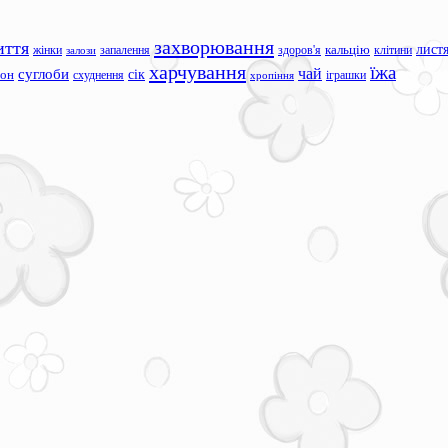
захворювання
иття
лист
жінки
запалення
здоров'я
кальцію
клітини
залози
харчування
їжа
чай
суглоби
сік
сон
схуднення
іграшки
хропіння