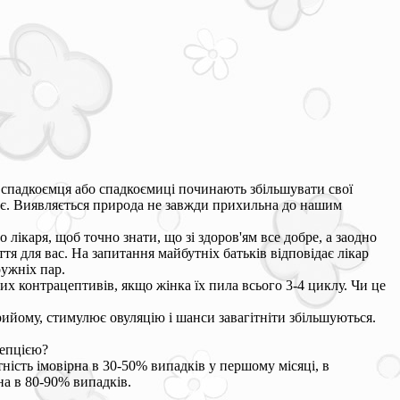
 спадкоємця або спадкоємиці починають збільшувати свої
овує. Виявляється природа не завжди прихильна до нашим
лікаря, щоб точно знати, що зі здоров'ям все добре, а заодно
ття для вас. На запитання майбутніх батьків відповідає лікар
ружніх пар.
х контрацептивів, якщо жінка їх пила всього 3-4 циклу. Чи це
прийому, стимулює овуляцію і шанси завагітніти збільшуються.
цепцією?
ність імовірна в 30-50% випадків у першому місяці, в
на в 80-90% випадків.