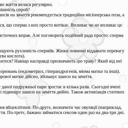
еве життя велася регулярно.
пішність спроб?
ансів на зачаття рекомендується традиційна місіонерська поза, а
ся, що сперма з них просто витікає. Впливає чи не впливає це
мнастичних вправ. Але поговорить подібний рада просто: сперма
вищують рухливість сперміїв. Жінки повинні віддавати перевагу
єва кислота).
витеся? Навіщо насправді призначають цю траву? Який від неї
орювань (ендометріоз, гіперандрогенія, міома матки та інші).
ової матки дійсно, збільшує шанси на зачаття.
даної подружньої пари зростає в кілька разів. Сьогодні вчені
 підвищує шанси на зачаття двійні. Також активізація статевих
ня яйцеклітини. По-друге, визначити час овуляції (наприклад,
тя. По-третє, бажано займатися сексом один раз на два-три дні.