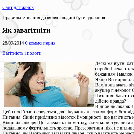
Сайт для жінок
Правильне знання дозволяє людині бути здоровою
Як завагітніти
28/09/2014
0 комментария
Вагітність і пологи
Деякі майбутні ба
спроби і чекають 
бажанням і малюк з
Якщо Ви вирішили с
Вам призначать віт
акушер гінеколог 
Питання: Багато х
дійсно правда?
Відповідь лікаря: 
Цей спосіб застосовується для лікування «легких» форм безплід
Питання: Який приблизно відсоток ймовірності, що вагітність 
Відповідь лікаря: Це залежить від методу, яким користувалися 
подальшому фертильність зростає. Презервативи ніяк не впливают
Питання: чи Необхідно відвідати лікаря, якщо вагітність не наста