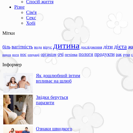
Спосіб життя
Різне
Сім'я
Секс
Хобі
Мітки
дитина
дієта
вагітність
діти
ж
біль
вода
вірус
дослідження
продукти
очі
пологи
нос
організм
рак
печінка
руки
ноги
операції
нирок
Інформер
Як дошлюбний інтим
впливає на шлюб
Звідки беруться
паразити
Ознаки швидкого