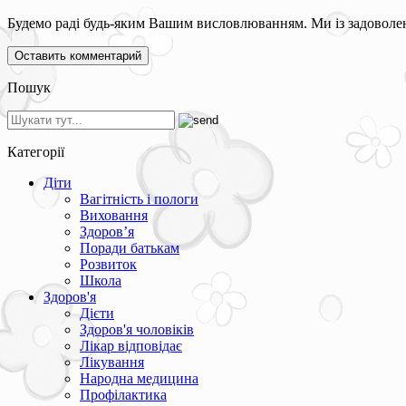
Будемо раді будь-яким Вашим висловлюванням. Ми із задоволен
Пошук
Категорії
Діти
Вагітність і пологи
Виховання
Здоров’я
Поради батькам
Розвиток
Школа
Здоров'я
Дієти
Здоров'я чоловіків
Лікар відповідає
Лікування
Народна медицина
Профілактика