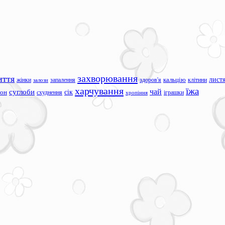
захворювання
иття
лист
жінки
запалення
здоров'я
кальцію
клітини
залози
харчування
їжа
чай
суглоби
сік
сон
схуднення
іграшки
хропіння