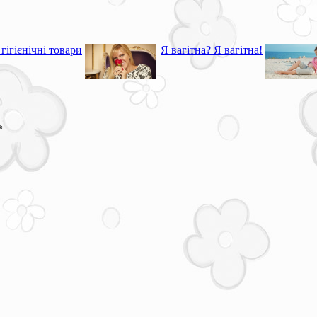
гігієнічні товари
Я вагітна? Я вагітна!
*