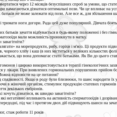
 звертатися через 12 місяців безуспішних спроб за умови, що стат
пари намагаються дізнатися оптимальні пози. Чи це впливає на ус
х батьків не може залежати від пози. Але все ж, для збільшення ш
і тримати ноги догори. Рада цей дуже популярний. Дівчата боять
их батьків зачаття відбувається в будь-якому положенні і без гі
рматозоїди мали можливість проникнути в матку.
 завагітніти?
алягати» на морепродукти, рибу, горіхи і м'ясо. Ці продукти під
, чорного хлібу і каш (в них міститься у великих кількостях фолі
жається, що вона допомагає стати батьками. Як Ви до цього ста
гомонов і широко використовується в терапії гінекологічних захв
ся у лікаря. При виявлених гормональних порушеннях прийом бор
 Можна відповісти на це питання?
д спадковості. Якщо в роду були близнюки, то шанс народити їх у 
ючи в жіночий організм, стимулює продукцію статевих гормонів і
ття декількох ембріонів.
і хочуть дізнатися, як швидко завагітніти?
 які негативно впливають на активність сперматозоїдів і дозріван
передодні, під час і протягом двох діб підвищують шанси на зачат
ог, стаж роботи 11 років