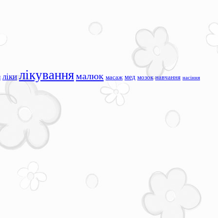
лікування
малюк
ліки
я
мед
масаж
мозок
навчання
насіння