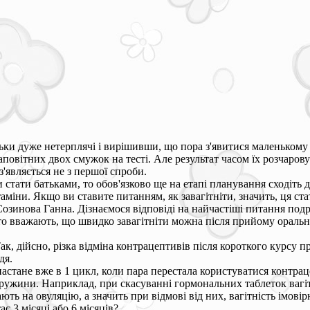
тьки дуже нетерплячі і вирішивши, що пора з'явитися маленькому
заповітних двох смужок на тесті. Але результат часом їх розчар
'являється не з першої спроби.
тати батьками, то обов'язково ще на етапі планування сходіть до 
аміни. Якщо ви ставите питанням, як завагітніти, значить, ця ста
Созинова Ганна. Дізнаємося відповіді на найчастіші питання под
то вважають, що швидко завагітніти можна після прийому оральни
Так, дійсно, різка відміна контрацептивів після короткого курсу 
дя.
настане вже в 1 цикл, коли пара перестала користуватися контра
дружини. Наприклад, при скасуванні гормональних таблеток вагіт
ь на овуляцію, а значить при відмові від них, вагітність імовір
є 3 місяці або 6 місяців?