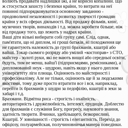
воліють продавати надлишки їжі, а не корисні копалини. Що
ж стосується захисту і безпеки країни, то витрати на неї
повинні підпорядковуватися основному завданню -
продовольчої незалежності і розвитку творчості громадян
країни у всіх сферах діяльності. Від продажу фільмів, книг,
музичних творів, винаходів і т.д. можна заробити більше, ніж
від продажу того, що лежить у надрах країни.
Ваші діти вільні вибирати собі групу самі. Слід, однак,
пам'ятати, що ні диплом, ні гроші батьків, ні походження ще
не гарантують належність до групі брахманів, кшатрії або
вайші. Токар сьомого розряду або умілий «костоправ» з СТО,
майстер - золоті руки, які не мають вищої або середньої освіти,
будуть, тим не менш, вайш'ї (підприємцями, ремісниками), а
дипломований неук - шудрою, навіть якщо у нього диплом
університету ліги плюща. Оцінюють по майстерності і
професіоналізму. Але не тільки, оцінюють ще й за людськими
якостями, тому дуже просто втратити все і вся, наприклад,
перейти їх брахманів у шудри за педофілію, кшатрії в зеки за
хабарі і т.д.
Брахмани. Відмітна риса - строгість і охайність,
авторитарність і дружелюбність, інтелект, ерудиція. Доблестю
для брахманів є служіння Богу, прогресу, наукового знання,
здатність творити. Вчинки, здебільшого, безкорисливі.
Кшатрії. У зовнішності - строгість і елегантність. Перехід до
офіціозу, полуармейская, получиновничья манера поведінки.