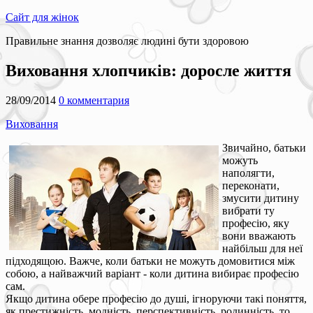
Сайт для жінок
Правильне знання дозволяє людині бути здоровою
Виховання хлопчиків: доросле життя
28/09/2014
0 комментария
Виховання
Звичайно, батьки
можуть
наполягти,
переконати,
змусити дитину
вибрати ту
професію, яку
вони вважають
найбільш для неї
підходящою. Важче, коли батьки не можуть домовитися між
собою, а найважчий варіант - коли дитина вибирає професію
сам.
Якщо дитина обере професію до душі, ігноруючи такі поняття,
як престижність, модність, перспективність, родинність, то