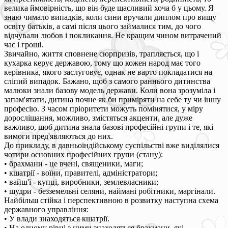
велика ймовірність, що він буде щасливий хоча б у цьому. Я
знаю чимало випадків, коли сини вручали диплом про вищу
освіту батьків, а самі після цього займалися тим, до чого
відчували любов і покликання. Не кращим чином витрачений
час і гроші.
Звичайно, життя сповнене сюрпризів, трапляється, що і
кухарка керує державою, тому що кожен народ має того
керівника, якого заслуговує, однак не варто покладатися на
сліпий випадок. Бажано, щоб з самого раннього дитинства
малюки знали базову модель держави. Коли вона зрозуміла і
запам'ятати, дитина почне як би приміряти на себе ту чи іншу
професію. З часом пріоритети можуть помінятися, у міру
дорослішання, можливо, змістяться акценти, але дуже
важливо, щоб дитина знала базові професійні групи і те, які
вимоги пред'являються до них.
До прикладу, в давньоіндійському суспільстві вже виділялися
чотири основних професійних групи (стану):
• брахмани - це вчені, священики, маги;
• кшатрії - воїни, правителі, адміністратори;
• вайш'ї - купці, виробники, землевласники;
• шудри - безземельні селяни, наймані робітники, маргінали.
Найбільш стійка і перспективною в розвитку наступна схема
державного управління:
• У влади знаходяться кшатрії.
• На одному рівні з ними знаходяться брахмани, які