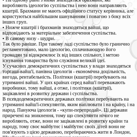
виробляють ідеологію суспільства і нею вони направляють
кшатрії. Брахмани не мають офіційного статусу керівника, але
користуються найбільшим шануванням і повагою з боку всіх
інших груп.
• Нижче кшатрії і брахманів знаходяться вайші, що
відповідають за матеріальне забезпечення суспільства.
• В самому низу - шудри.
Так було раніше. При такому ладі суспільство було гранично
регламентовано, мало ідеологію, сплачивающую його
громадян та відокремлює їх від інших спільнот, і метою
існування товариства було служіння великій ідеї.
У сучасних демократичних суспільствах у влади знаходяться
торгаші-вайш'ї, панівна ідеологія - економічна доцільність,
вигода, рентабельність. Політики (кшатрії) перебувають на
утриманні вайші. У цих країнах серед вайш'ї переважають
виробники, тому вайші, а отже, і політики (кшатрії),
зацікавлені в розвитку держави і суспільства.
В псевдодемократичних державах політики перебувають на
утриманні вайш'ї-спекулянтів, яким наплювати і на країну, і на
народ. Пануюча ідеологія - «купи-перепродай». Ці держави
приречені на зникнення, тому що спекулянти нічого не
виробляють, отже, вони не зацікавлені в розвитку країни та
народу, тому своє майбутнє і майбутнє своїх дітей вони не
пов'язують з цією державою, перебираючись жити в Лондон,