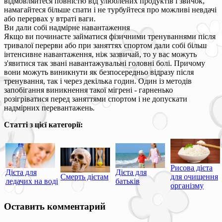
відмовляйтеся повністю від улюблених продуктів і звичок,
намагайтеся більше спати і не турбуйтеся про можливі невдачі
або перервах у втраті ваги.
Ви дали собі надмірне навантаження
Якщо ви починаєте займатися фізичними тренуваннями після
тривалої перерви або при заняттях спортом дали собі більш
інтенсивне навантаження, ніж зазвичай, то у вас можуть
з'явитися так звані навантажувальні головні болі. Причому
вони можуть виникнути як безпосередньо відразу після
тренування, так і через декілька годин. Один із методів
запобігання виникнення такої мігрені - гарненько
розігріватися перед заняттями спортом і не допускати
надмірних перевантажень.
Статті з цієї категорії:
Рисова дієта
Дієта для
Дієта для
Смерть дієтам
для очищення
ледачих на воді
батьків
організму
Оставить комментарий