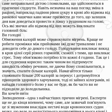
саме неправильної дієтою і помилками, що здійснюються в
прагненні схуднути. Навіть незначна на ваш погляд зміна в
раціоні, наприклад падіння рівня цукру в крові або відмова від
ранкової чашечки кави може призвести до того, що залишок
дня вам доведеться провести в ліжку з рушником на голові.
Ось які звички або відмова від них можуть викликати
головний біль:
Ви голодні
Обмеження калорій може спровокувати мігрень. Краще не
робити проміжки між прийомами їжі дуже тривалими і не
доводити себе до дикого голоду. Голодування викликає викид
в кров цілої серії різних гормонів, схожих з тими, що викликає
стрес. Тому обов'язково потрібно їсти кожні 4 години. Так це і
для схуднення корисно: таким чином ви підтримуєте
швидкість обміну речовин, не даючи йому сповільнитися, а
значить, спалите більше калорій. Намагайтеся тільки
споживати більше 200 калорій за перекус і дотримуйтеся
принципів здорового харчування, тоді ні зайвих кілограмів, ні
нападів головного болю у вас не буде, як би часто ви не
підходили до холодильника.
Ви хочете пити
Зневоднення - одна з найчастіших причин мігрені. Експерти
ще не до кінця впевнені, чому саме, але зазвичай пов'язують
це зі звуженням внаслідок нестачі води кровоносних судин
мозку, що веде до недостатнього надходження в нього крові і