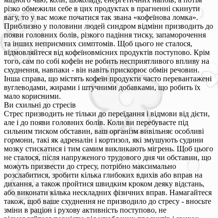
різко обмежили себе в цих продуктах в прагненні скинути
вагу, то у вас може початися так звана «кофеїнова ломка».
Приблизно у половини людей синдром відміни призводить до
появи головних болів, різкого падіння тиску, запаморочення
та інших неприємних симптомів. Щоб цього не сталося,
відмовляйтеся від кофеїновмісних продуктів поступово. Крім
того, сам по собі кофеїн не робить несприятливого впливу на
схуднення, навпаки - він навіть прискорює обмін речовин.
Інша справа, що містять кофеїн продукти часто перевантажені
вуглеводами, жирами і штучними добавками, що робить їх
мало корисними.
Ви схильні до стресів
Стрес призводить не тільки до переїдання і відмови від дієти,
але і до появи головних болів. Коли ви перебуваєте під
сильним тиском обставин, ваш організм вивільняє особливі
гормони, такі як адреналін і кортизол, які змушують судини
мозку стискатися і тим самим викликають мігрень. Щоб цього
не сталося, після напруженого трудового дня чи обставин, що
можуть призвести до стресу, потрібно максимально
розслабитися, зробити кілька глибоких вдихів або вправ на
дихання, а також пройтися швидким кроком деяку відстань,
або виконати кілька нескладних фізичних вправ. Намагайтеся
також, щоб ваше схуднення не призводило до стресу - вносьте
зміни в раціон і рухову активність поступово, не