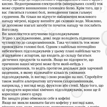
кисню. Недоотримання електролітів (мінеральних солей) теж
може сприяти виникненню головного болю. Крім того, що у
вас з'являться головні болі, зневоднення також гальмує
схуднення. Як тільки ви відчуєте наближення можливого
нападу мігрені, відразу випийте дві склянки води. Можливо,
це допоможе взагалі запобігти початок нападу чи послабить
його силу.
Ви захоплюєтеся штучними підсолоджувачами
Згідно з дослідженнями, деякі люди володіють підвищеною
чутливістю до сахарозамінників. Така чутливість теж може
провокувати головні болі. Одним з найбільш потенційно
небезпечних підсолоджувачів у цьому плані найбільш часто
згадуваним є аспартам, що входить до складу багатьох
дієтичних продуктів та напоїв. Якщо ви підозрюєте, що
причиною вашої мігрені може бути який-небудь з
цукрозамінників, то ведіть протягом декількох днів харчовий
щоденник, в якому відзначайте кількість уживаних
підсолоджувачів, їх вигляд і свою реакцію на них. Спробуйте
також знайти альтернативу штучним сахарозамінникам,
наприклад, у вигляді меду, фруктози або стевії. Мало того, що
ці продукти корисніші хімічних підсолоджувачів, вони ще й
корисніше самого цукру.
Ви занадто різко обмежили себе в кофеїні
Якщо ви звикли вживати багато кофеїну у вигляді кави,
міцного чаю, коли, шоколаду, енергетичних напоїв, а потім