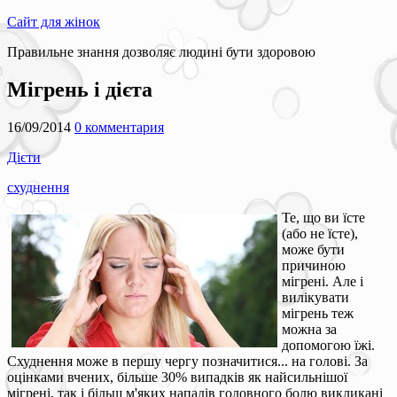
Сайт для жінок
Правильне знання дозволяє людині бути здоровою
Мігрень і дієта
16/09/2014
0 комментария
Дієти
схуднення
Те, що ви їсте
(або не їсте),
може бути
причиною
мігрені. Але і
вилікувати
мігрень теж
можна за
допомогою їжі.
Схуднення може в першу чергу позначитися... на голові. За
оцінками вчених, більше 30% випадків як найсильнішої
мігрені, так і більш м'яких нападів головного болю викликані