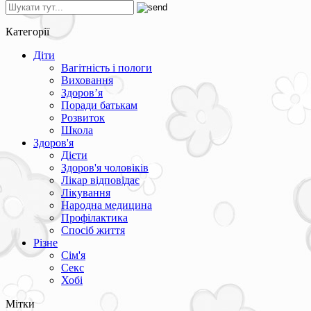
Категорії
Діти
Вагітність і пологи
Виховання
Здоров’я
Поради батькам
Розвиток
Школа
Здоров'я
Дієти
Здоров'я чоловіків
Лікар відповідає
Лікування
Народна медицина
Профілактика
Спосіб життя
Різне
Сім'я
Секс
Хобі
Мітки